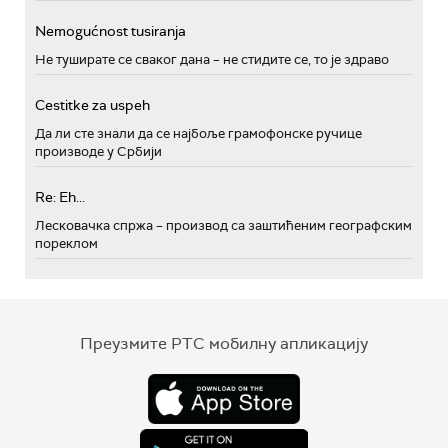
Nemogućnost tusiranja
Не туширате се сваког дана – не стидите се, то је здраво
Cestitke za uspeh
Да ли сте знали да се најбоље грамофонске ручице
производе у Србији
Re: Eh...
Лесковачка спржа – производ са заштићеним географским
пореклом
Преузмите РТС мобилну апликацију