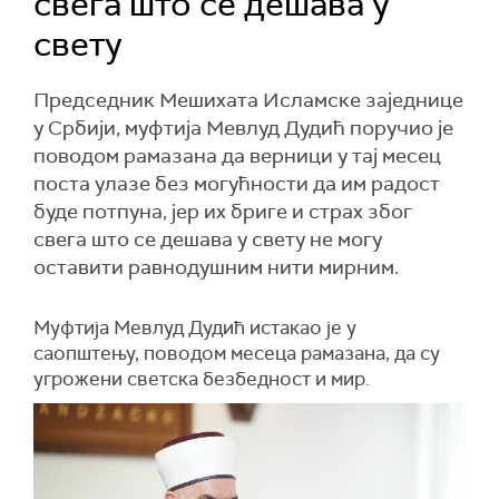
свега што се дешава у
свету
Председник Мешихата Исламске заједнице
у Србији, муфтија Мевлуд Дудић поручио је
поводом рамазана да верници у тај месец
поста улазе без могућности да им радост
буде потпуна, јер их бриге и страх због
свега што се дешава у свету не могу
оставити равнодушним нити мирним.
Муфтија Мевлуд Дудић истакао је у
саопштењу, поводом месеца рамазана, да су
угрожени светска безбедност и мир.