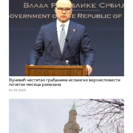
Вучевић честитао грађанима исламске вероисповести
почетак месеца рамазана
01. 03. 2025.