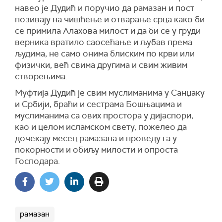
навео је Дудић и поручио да рамазан и пост
позивају на чишћење и отварање срца како би
се примила Алахова милост и да би се у груди
верника вратило саосећање и љубав према
људима, не само онима блиским по крви или
физички, већ свима другима и свим живим
створењима.
Муфтија Дудић је свим муслиманима у Санџаку
и Србији, браћи и сестрама Бошњацима и
муслиманима са ових простора у дијаспори,
као и целом исламском свету, пожелео да
дочекају месец рамазана и проведу га у
покорности и обиљу милости и опроста
Господара.
рамазан