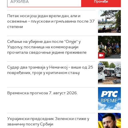
Петак носи још један врели дан, али и
освежење – пљускови и грмљавина после 37
степени
Сећање на убијене дан после "Олује" у
Уздољу, посланица на комеморацији
прочитала сведочење једине преживеле
Судар два трамваја у Немачкој – више од 25
повређених, троје у критичном стању
Временска прогноза 7. август 2026.
Украјински председник Зеленски стиже у
званичну посету Србији