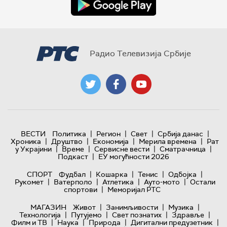
Радио Телевизија Србије
|
|
|
|
ВЕСТИ
Политика
Регион
Свет
Србија данас
|
|
|
|
Хроника
Друштво
Економија
Мерила времена
Рат
|
|
|
|
у Украјини
Време
Сервисне вести
Сматрачница
|
Подкаст
ЕУ могућности 2026
|
|
|
|
СПОРТ
Фудбал
Кошарка
Тенис
Одбојка
|
|
|
|
Рукомет
Ватерполо
Атлетика
Ауто-мото
Остали
|
спортови
Меморијал РТС
|
|
|
МАГАЗИН
Живот
Занимљивости
Музика
|
|
|
|
Технологијa
Путујемо
Свет познатих
Здравље
|
|
|
|
Филм и ТВ
Наука
Природа
Дигитални предузетник