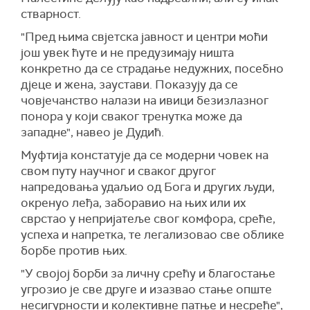
стварност.
"Пред њима свјетска јавност и центри моћи
још увек ћуте и не предузимају ништа
конкретно да се страдање недужних, посебно
дјеце и жена, заустави. Показују да се
човјечанство налази на ивици безизлазног
понора у који сваког тренутка може да
западне", навео је Дудић.
Муфтија констатује да се модерни човек на
свом путу научног и сваког другог
напредовања удаљио од Бога и других људи,
окренуо леђа, заборавио на њих или их
сврстао у непријатеље свог комфора, среће,
успеха и напретка, те легализовао све облике
борбе против њих.
"У својој борби за личну срећу и благостање
угрозио је све друге и изазвао стање опште
несигурности и колективне патње и несреће",