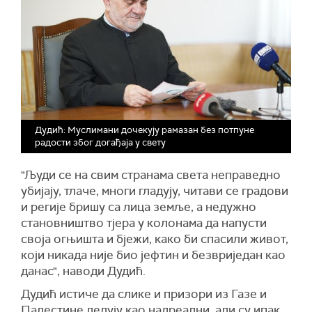
Дудић: Муслимани дочекују рамазан без потпуне
радости због догађаја у свету
"Људи се на свим странама света неправедно
убијају, тлаче, многи гладују, читави се градови
и регије бришу са лица земље, а недужно
становништво тјера у колонама да напусти
своја огњишта и бјежи, како би спасили живот,
који никада није био јефтин и безвриједан као
данас", наводи Дудић.
Дудић истиче да слике и призори из Газе и
Палестине делују као надреални, али су ипак