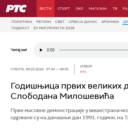
РТС
ВЕСТИ
СПОРТ
OKO
МАГАЗИН
ТВ
Р
ПОЛИТИКА
РЕГИОН
СВЕТ
СРБИЈА ДАНАС
ХРОНИКА
Д
ПОДКАСТ
ЕУ МОГУЋНОСТИ 2026
Читај ми!
ИЗВОР:
СУБОТА, 09.03.2024, 07:44 -> 08:05
РТС
Годишњица првих великих д
Слободана Милошевића
Прве масовне демонстрације у вишестраначк
одржане су на данашњи дан 1991. године, на Т