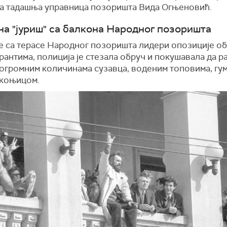
а тадашња управница позоришта Вида Огњеновић.
на "јуриш" са балкона Народног позоришта
се са терасе Народног позоришта лидери опозиције о
антима, полиција је стезала обруч и покушавала да р
 огромним количинама сузавца, воденим топовима, гу
 коњицом.