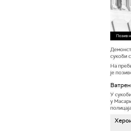
Позив н
Демонст
сукоби с
На преб
је позив
Ватрен
У сукоби
у Масари
полицај
Херои