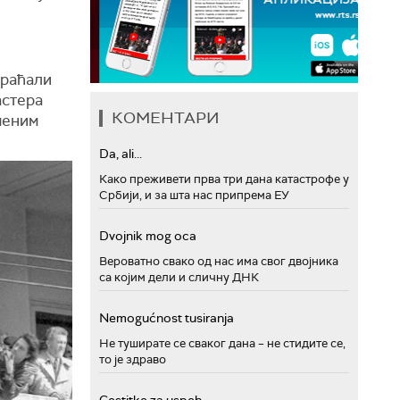
браћали
астера
КОМЕНТАРИ
меним
Da, ali...
Како преживети прва три дана катастрофе у
Србији, и за шта нас припрема ЕУ
Dvojnik mog oca
Вероватно свако од нас има свог двојника
са којим дели и сличну ДНК
Nemogućnost tusiranja
Не туширате се сваког дана – не стидите се,
то је здраво