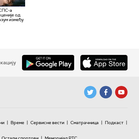
СПС-а
ценије од
азум између
е
кацију
|
|
|
|
|
ни
Време
Сервисне вести
Сматрачница
Подкаст
|
Остали спортови
Меморијал РТС