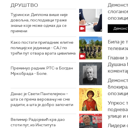
ДРУШТВО
Демонстр
слоганом
Турински: Диплома више није
опозициј
довољна, послодавци траже
знање које може одмах да се
Демонст
примени
Била је
Како постати припадник елитне
полицијске јединице - СAJ по
телевизи
трећи пут отвара врата цивилима
Главни з
Душана 
Преминуо радник РТС-а Богдан
коментар
Мркобрада - Боле.
Демонстр
блокира
опозици
Данас је Свети Пантелејмон –
шта се према веровању не сме
Упркос т
радити, а шта је добро започети
поднева 
улице и
Велимир Радојевић крв дао
стоти пут, из Института
Лидери о