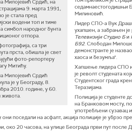
том приликом је страда
а Милојевић Срдић, на
седамнаестогодишњи Б
трацијама 9. марта 1991,
Милиновић.
о је стала пред
јски водени топ и тиме
Лидер СПО-а Вук Драш
а симбол народног бунта
ухапшен, а забрањен је
иционог отпора.
Телевизији Студио Б
и
Б92
. Слободан Милош
отографија, са три
демонстранте је назвао
ута прста, обишла је свет
хаоса и безумља".
ујући фото-репортеру
гу Митићу.
Хапшење лидера СПО 
је револт студената кој
на Милојевић Срдић
Студентског града крен
ула је у Београду, 8.
Теразијама.
бра 2010. године, у 60.
 живота.
Полиција је студенте д
на Бранковом мосту, п
употребљени сузавац и
 они поседали на асфалт, акција полиције је убрзо пр
и, око 20 часова, на улице Београда први пут после 