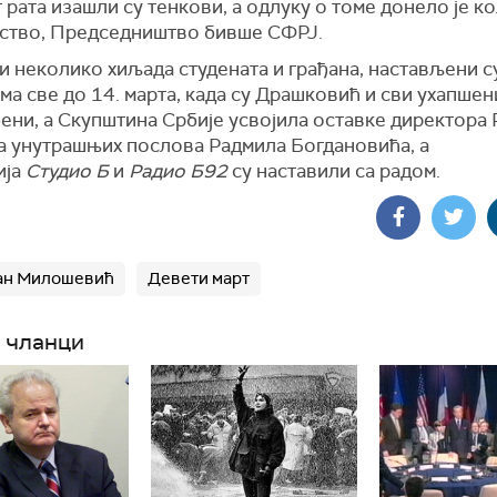
 рата изашли су тенкови, а одлуку о томе донело је к
ство, Председништво бивше СФРЈ.
 неколико хиљада студената и грађана, настављени с
ма све до 14. марта, када су Драшковић и сви ухапшен
ени, а Скупштина Србије усвојила оставке директора 
а унутрашњих послова Радмила Богдановића, а
ија
Студио Б
и
Радио Б92
су наставили са радом.
ан Милошевић
Девети март
 чланци