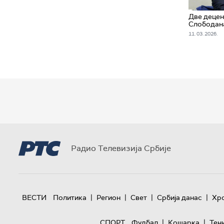
Две децен
Слободан
11. 03. 2026.
Радио Телевизија Србије
|
|
|
|
ВЕСТИ
Политика
Регион
Свет
Србија данас
Хр
|
|
СПОРТ
Фудбал
Кошарка
Тен