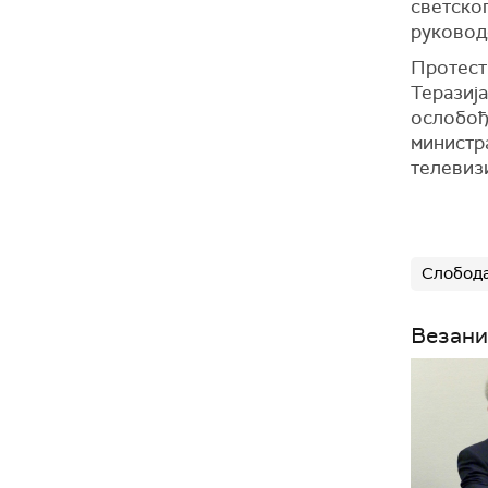
светског
руковод
Протести
Теразија
ослобођ
министр
телевиз
Слобод
Везани