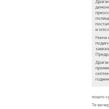
Драган
демонс
пркосн
полици
постал
и опоз
Њена ф
подигн
захваљ
Предра
Драга
премин
септем
години
пошто су
Те вечер