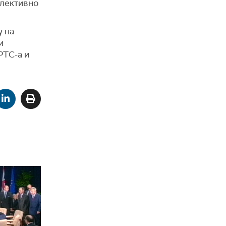
олективно
у на
и
РТС-а и