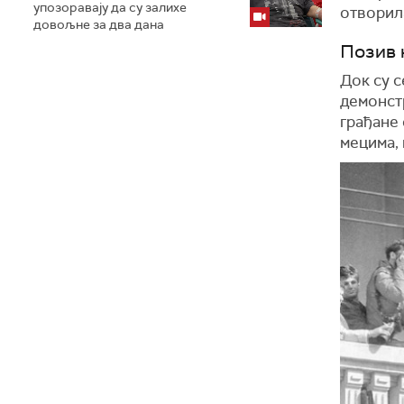
упозоравају да су залихе
отворил
довољне за два дана
Позив 
Док су 
демонстр
грађане
мецима,