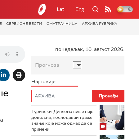
Lat
Eng
Е
СЕРВИСНЕ ВЕСТИ
СМАТРАЧНИЦА
АРХИВА РУБРИКА
понедељак, 10. август 2026.
Прогноза
Најновије
не
Турински: Диплома више није
довољна, послодавци траже
ћа
знање које може одмах да се
примени