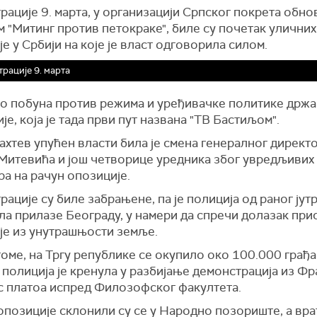
ације 9. марта, у организацији Српског покрета обно
 "Митинг против петокраке", биле су почетак уличних
е у Србији на које је власт одговорила силом.
рације 9. марта
 то побуна против режима и уређивачке политике држ
је, која је тада први пут названа "ТВ Бастиљом".
ахтев упућен власти била је смена генералног директ
Митевића и још четворице уредника због увредљивих
а на рачун опозиције.
ације су биле забрањене, па је полиција од раног јут
ла прилазе Београду, у намери да спречи долазак при
је из унутрашњости земље.
оме, на Тргу републике се окупило око 100.000 грађа
полиција је кренула у разбијање демонстрација из Ф
 с платоа испред Филозофског факултета.
позиције склонили су се у Народно позориште, а врат