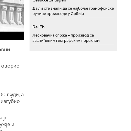
Cestitke za uspeh
Да ли сте знали да се најбоље грамофонске
ручице производе у Србији
Re: Eh...
Лесковачка спржа – производ са
заштићеним географским пореклом
овни
дговорио
00 људи, а
 изгубио
а је
ужје и