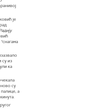
о
ранивој
ковић је
 рад
Радију
евић
 "снагама
изазвало
и су из
ули ка
очекала
оново су
 палице, а
екинута.
Другог