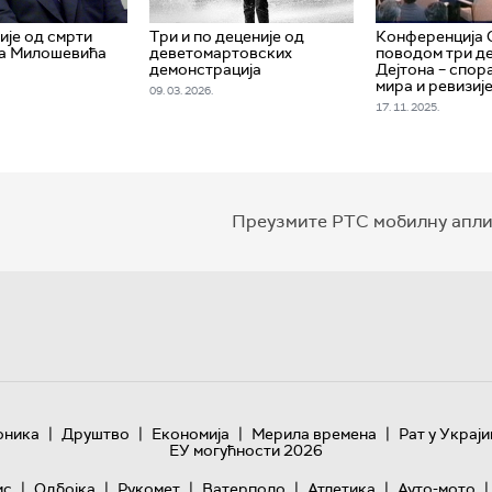
ије од смрти
Три и по деценије од
Конференција 
а Милошевића
деветомартовских
поводом три де
демонстрација
Дејтона – спор
мира и ревизиј
09. 03. 2026.
17. 11. 2025.
Преузмите РТС мобилну апли
|
|
|
|
оника
Друштво
Економија
Мерила времена
Рат у Украји
ЕУ могућности 2026
|
|
|
|
|
|
ис
Одбојка
Рукомет
Ватерполо
Атлетика
Ауто-мото