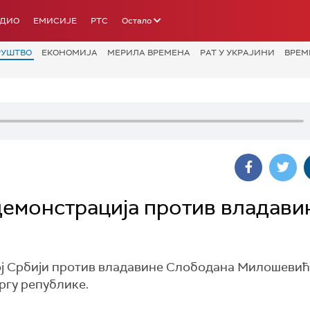
АДИО
ЕМИСИЈЕ
РТС
Остало
РУШТВО
ЕКОНОМИЈА
МЕРИЛА ВРЕМЕНА
РАТ У УКРАЈИНИ
ВРЕМ
емонстрација против владави
ој Србији против владавине Слободана Милошеви
ргу републике.