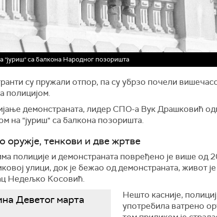
а "јуриш" са балкона Народног позоришта
ранти су пружали отпор, па су убрзо почели вишечас
а полицијом.
ијање демонстраната, лидер СПО-а Вук Драшковић о
ом на "јуриш" са балкона позоришта.
о оружје, тенкови и две жртве
ма полиције и демонстраната повређено је више од 2
ковој улици, док је бежао од демонстраната, живот је
ац Недељко Косовић.
Нешто касније, полициј
на Деветог марта
употребила ватрено ор