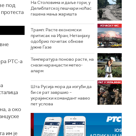
На Столовима и даље гори, у
ве под
Делиблатској пешчари ноћас
 протеста
гашена мања жаришта
Трамп: Расте економски
притисак на Иран; Нетанјаху
одобрио почетак обнове
авне
јужне Газе
Температура поново расте, на
ора РТС-а
снази наранџасти метео-
аларм
ра
Шта Русија мора да изгуби да
сталица
би се рат завршио –
украјински командант навео
пет услова
на, а око
ранцуске
а им је