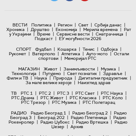
|
|
|
|
ВЕСТИ
Политика
Регион
Свет
Србија данас
|
|
|
|
Хроника
Друштво
Економија
Мерила времена
Рат
|
|
|
|
у Украјини
Време
Сервисне вести
Сматрачница
|
Подкаст
ЕУ могућности 2026
|
|
|
|
СПОРТ
Фудбал
Кошарка
Тенис
Одбојка
|
|
|
|
Рукомет
Ватерполо
Атлетика
Ауто-мото
Остали
|
спортови
Меморијал РТС
|
|
|
МАГАЗИН
Живот
Занимљивости
Музика
|
|
|
|
Технологијa
Путујемо
Свет познатих
Здравље
|
|
|
|
Филм и ТВ
Наука
Природа
Дигитални предузетник
|
За мале велике хероје
Наизглед здрав
|
|
|
|
|
ТВ
РТС 1
РТС 2
РТС 3
РТС Свет
РТС Наука
|
|
|
|
РТС Драма
РТС Живот
РТС Класика
РТС Коло
|
|
РТС Трезор
РТС Музика
РТС Полетарац
|
|
РАДИО
Радио Београд 1
Радио Београд 2
Радио
|
|
|
Београд 3
Београд 202
Радио Плетеница
Радио
|
|
|
Рокенролер
Радио Џубокс
Радио Вртешка
Радио
|
Џезер
Архив