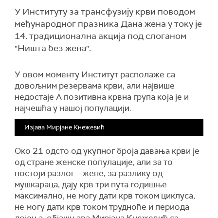
У Институту за трансфузију крви поводом
међународног празника Дана жена у току је
14. традиционална акција под слоганом
"Ништа без жена".
У овом моменту Институт располаже са
довољним резервама крви, али највише
недостаје
А позитивна
крвна група која је
и
најчешћа у нашој
популацији.
Изјава Мирјане Кнежевић
О
ко 21
одсто
од укупног броја давања крви ј
е
од стране женске популације, али
за то
постоји разлог – жене, за разлику од
мушкараца,
дају крв три пута годишње
максимално, не могу дати крв током циклуса,
не могу дати крв током трудноће
и периода