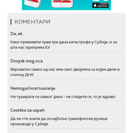
КОМЕНТАРИ
Da, ali...
Како преживети прва три дана катастрофе у Србији, и за
шта нас припрема ЕУ
Dvojnik mog oca
Вероватно свако од нас има свог двојника са којим дели и
сличну ДНК
Nemogućnost tusiranja
Не туширате се сваког дана – не стидите се, то је здраво
Cestitke za uspeh
Да ли сте знали да се најбоље грамофонске ручице
производе у Србији