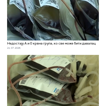
Недостају А и 0 крвна група, ко све може бити давалац
21. 07. 2026.