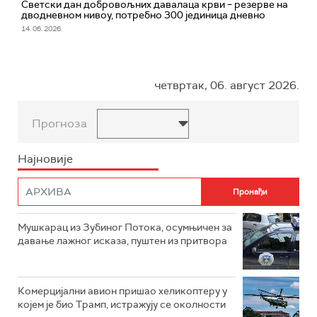
Светски дан добровољних давалаца крви – резерве на
дводневном нивоу, потребно 300 јединица дневно
14. 06. 2026.
четвртак, 06. август 2026.
Прогноза
Најновије
Мушкарац из Зубиног Потока, осумњичен за
давање лажног исказа, пуштен из притвора
Комерцијални авион пришао хеликоптеру у
којем је био Трамп, истражују се околности