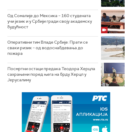
Од Сомалије до Мексика – 160 студената
учи језик и у Србији гради своју академску
будућност
Оперативни тим Владе Србије: Прати се
сваки ризик – од водоснабдевања до
пожара
Посмртни остаци предака Теодора Херцла
сахрањени поред њега на брду Херцл у
Јерусалиму