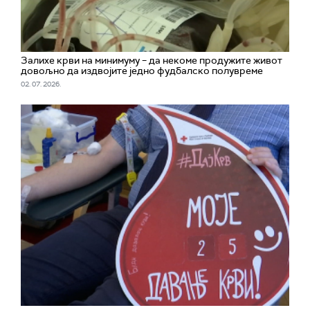
Залихе крви на минимуму – да некоме продужите живот
довољно да издвојите једно фудбалско полувреме
02. 07. 2026.