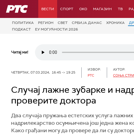
РТС
ВЕСТИ
СПОРТ
OKO
МАГАЗИН
ТВ
Р
ПОЛИТИКА
РЕГИОН
СВЕТ
СРБИЈА ДАНАС
ХРОНИКА
Д
ПОДКАСТ
ЕУ МОГУЋНОСТИ 2026
Читај ми!
ИЗВОР:
АУТОР:
ЧЕТВРТАК, 07.03.2024, 16:45 -> 19:25
РТС
СОЊА СТР
Случај лажне зубарке и над
проверите доктора
Два случаја пружања естетских услуга лажних 
надрилекарство осумњичена још једна жена кој
Како грађани могу да провере да ли су докто