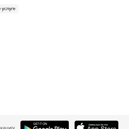
 услуге
кацију