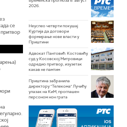
Временска прогноза 8. август
2026.
ез
сада се
Неуспео четврти покушај
Куртија да договори
е притвор
формирање нове власти у
Приштини
Адвокат Пантовић: Костовићу
суд у Косовској Митровици
тарења)
одредио притвор, изузетак
з
какав не памтим
Приштина забранила
директору "Телекома" Лучићу
омори
улазак на КиМ, проглашен
персоном нон грата
на
регуларно.
ској
није