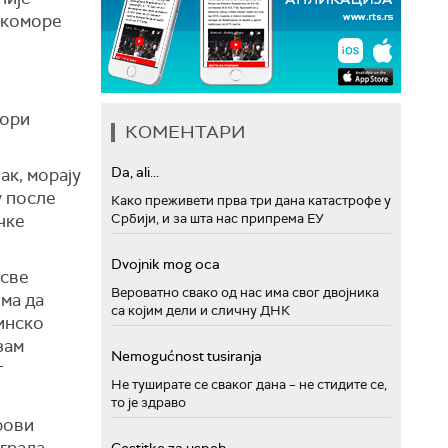
 коморе
тори
КОМЕНТАРИ
Da, ali...
ак, морају
у после
Како преживети прва три дана катастрофе у
чке
Србији, и за шта нас припрема ЕУ
Dvojnik mog oca
 све
Вероватно свако од нас има свог двојника
има да
са којим дели и сличну ДНК
инско
зам
Nemogućnost tusiranja
г
Не туширате се сваког дана – не стидите се,
то је здраво
рови