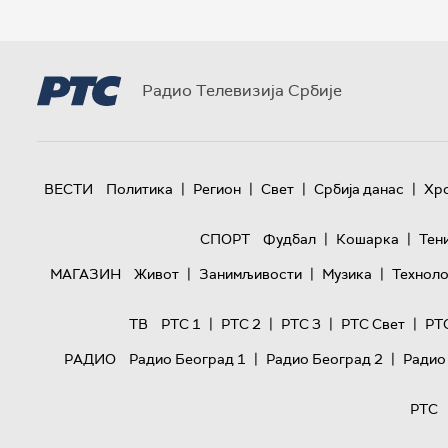
Радио Телевизија Србије
|
|
|
|
ВЕСТИ
Политика
Регион
Свет
Србија данас
Хр
|
|
СПОРТ
Фудбал
Кошарка
Тен
|
|
|
МАГАЗИН
Живот
Занимљивости
Музика
Техноло
|
|
|
|
ТВ
РТС 1
РТС 2
РТС 3
РТС Свет
РТ
|
|
РАДИО
Радио Београд 1
Радио Београд 2
Радио
РТС