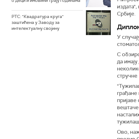
о деци и имовини трају годинама
издата"
Србије.
РТС: "Квадратура круга"
заштићена у Заводу за
Диплом
интелектуалну својину
У случај
стоматол
С обзиро
да имају
неколик
стручне 
"Тужила
грађане 
пријаве
вештачењ
насталих
тужилаш
Ово, наж