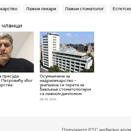
карство
Лажни лекари
Лажни стоматолог
Естетске
 чланци
а пресуда
Осумњичена за
 Петровићу због
надрилекарство –
арства
ухапшена се терети за
бављење стоматологијом
са лажном дипломом
06. 03. 2024.
Преузмите РТС мобилну апли