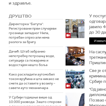
и здравље.
ДРУШТВО
У поступ
одговара
Директорка "Батута":
јавило 4
Регистровани први случајеви
до 30 да
грознице западног Нила,
потребан опрез али нема
Извешт
разлога за бригу
Дачић: Штаб забранио
На саслу
непотребну потрошњу воде,
третмане
ситуација са пожарима и
Приштин
водостајем нешто боља
Све је о
Како расхладити аутомобил
кримина
током врућина и шта никако не
Србије п
смете да оставите у возилу –
савети ауто-механичара
"Од јавн
диплома.
У Србији годишње више од
Позвао 
10.000 развода: Зашто спорови
Митровиц