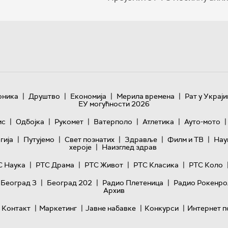
|
|
|
|
оника
Друштво
Економија
Мерила времена
Рат у Украји
ЕУ могућности 2026
|
|
|
|
|
|
ис
Одбојка
Рукомет
Ватерполо
Атлетика
Ауто-мото
|
|
|
|
|
гијa
Путујемо
Свет познатих
Здравље
Филм и ТВ
Нау
|
хероје
Наизглед здрав
|
|
|
|
С Наука
РТС Драма
РТС Живот
РТС Класика
РТС Коло
|
|
|
 Београд 3
Београд 202
Радио Плетеница
Радио Рокенро
Архив
|
|
|
|
Контакт
Маркетинг
Јавне набавке
Конкурси
Интернет п