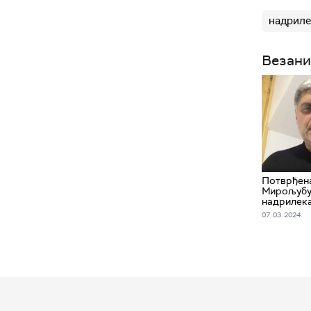
надриле
Везани
Потврђен
Мирољубу
надрилек
07. 03. 2024.