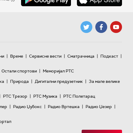
|
|
|
|
|
ни
Време
Сервисне вести
Сматрачница
Подкаст
|
Остали спортови
Меморијал РТС
|
|
|
ка
Природа
Дигитални предузетник
За мале велике
|
|
|
РТС Трезор
РТС Музика
РТС Полетарац
|
|
|
|
лер
Радио Џубокс
Радио Вртешка
Радио Џезер
ортал