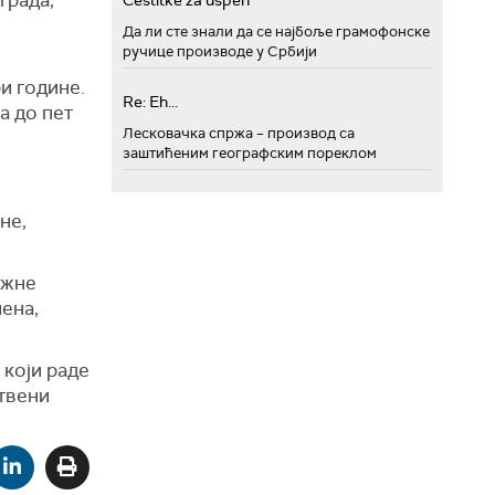
града,
Cestitke za uspeh
Да ли сте знали да се најбоље грамофонске
ручице производе у Србији
и године.
Re: Eh...
а до пет
Лесковачка спржа – производ са
заштићеним географским пореклом
не,
ажне
пена,
 који раде
ствени