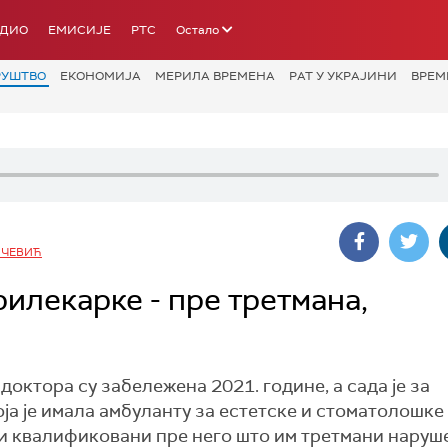
АДИО
ЕМИСИЈЕ
РТС
Остало
РУШТВО
ЕКОНОМИЈА
МЕРИЛА ВРЕМЕНА
РАТ У УКРАЈИНИ
ВРЕМ
ИЧЕВИЋ
рилекарке - пре третмана,
доктора су забележена 2021. године, а сада је за
а је имала амбуланту за естетске и стоматолошке 
ри квалификовани пре него што им третмани наруш