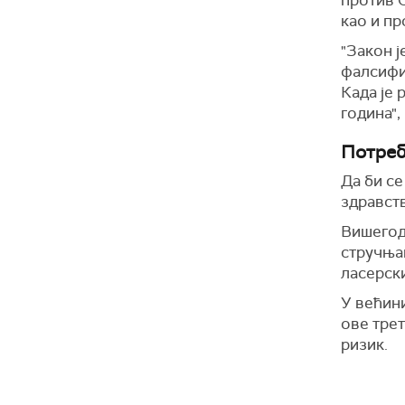
против С
као и пр
"Закон ј
фалсифик
Када је 
година"
Потреб
Да би се
здравст
Вишегод
стручњак
ласерск
У већини
ове трет
ризик.