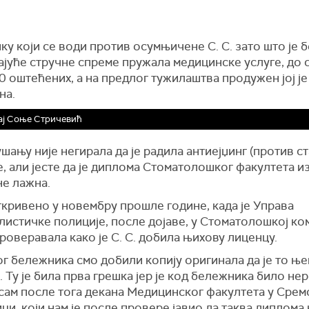
ку који се води против осумњичене С. С. зато што је б
јуће стручне спреме пружала медицинске услуге, до 
0 оштећених, а на предлог тужилаштва продужен јој ј
на.
ај Соње Стричевић
шању није негирала да је радила антиејџинг (против с
, али јесте да је диплома Стоматолошког факултета и
е лажна.
ткривено у новембру прошле године, када је Управа
листичке полиције, после дојаве, у Стоматолошкој к
роверавала како је С. С. добила њихову лиценцу.
ог бележника смо добили копију оригинала да је то ње
 Ту је била прва грешка јер је код бележника било не
сам после тога декана Медицинског факултета у Срем
и, који нам је после провере јавио да таква диплома 