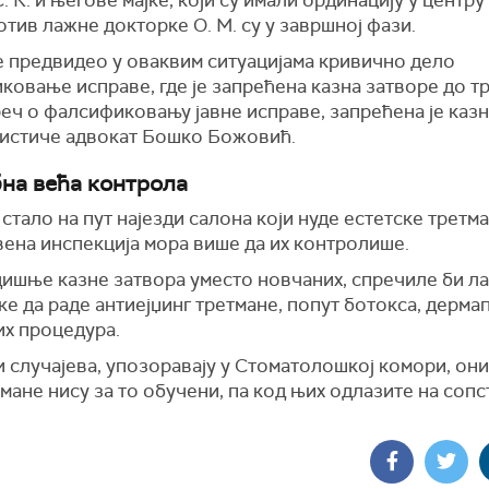
. К. и његове мајке, који су имали ординацију у центру 
отив лажне докторке О. М. су у завршној фази.
е предвидео у оваквим ситуацијама кривично дело
овање исправе, где је запрећена казна затворе до тр
реч о фалсификовању јавне исправе, запрећена је казн
, истиче адвокат Бошко Божовић.
на већа контрола
 стало на пут најезди салона који нуде естетске третма
вена инспекција мора више да их контролише.
ишње казне затвора уместо новчаних, спречиле би л
е да раде антиејџинг третмане, попут ботокса, дерма
их процедура.
 случајева, упозоравају у Стоматолошкој комори, они
мане нису за то обучени, па код њих одлазите на соп