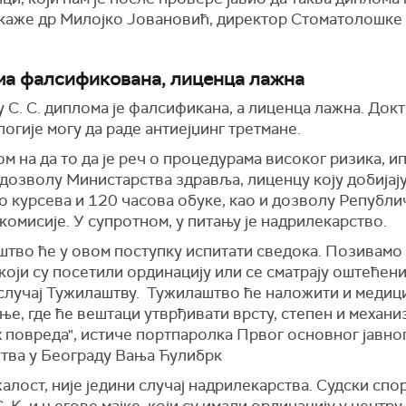
, каже др Милојко Јовановић, директор Стоматолошке
а фалсификована, лиценца лажна
у С. С. диплома је фалсификана, а лиценца лажна. Док
огије могу да раде антиејџинг третмане.
м на да то да је реч о процедурама високог ризика, ип
 дозволу Министарства здравља, лиценцу коју добијај
о курсева и 120 часова обуке, као и дозволу Републи
комисије. У супротном, у питању је надрилекарство.
штво ће у овом поступку испитати сведока. Позивамо
који су посетили ординацију или се сматрају оштећен
 случај Тужилаштву. Тужилаштво ће наложити и медиц
е, где ће вештаци утврђивати врсту, степен и механи
 повреда", истиче портпаролка Првог основног јавно
тва у Београду Вања Ћулибрк
алост, није једини случај надрилекарства. Судски спо