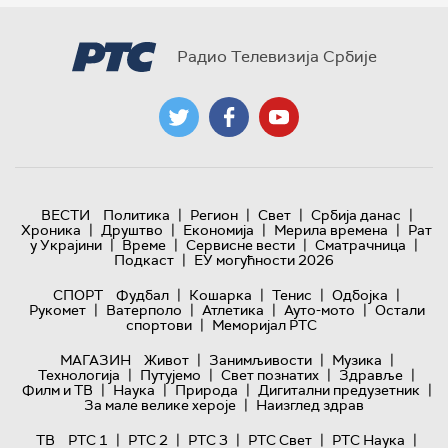
Радио Телевизија Србије
|
|
|
|
ВЕСТИ
Политика
Регион
Свет
Србија данас
|
|
|
|
Хроника
Друштво
Економија
Мерила времена
Рат
|
|
|
|
у Украјини
Време
Сервисне вести
Сматрачница
|
Подкаст
ЕУ могућности 2026
|
|
|
|
СПОРТ
Фудбал
Кошарка
Тенис
Одбојка
|
|
|
|
Рукомет
Ватерполо
Атлетика
Ауто-мото
Остали
|
спортови
Меморијал РТС
|
|
|
МАГАЗИН
Живот
Занимљивости
Музика
|
|
|
|
Технологијa
Путујемо
Свет познатих
Здравље
|
|
|
|
Филм и ТВ
Наука
Природа
Дигитални предузетник
|
За мале велике хероје
Наизглед здрав
|
|
|
|
|
ТВ
РТС 1
РТС 2
РТС 3
РТС Свет
РТС Наука