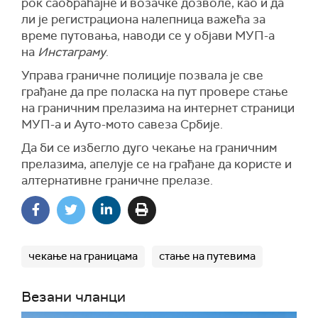
рок саобраћајне и возачке дозволе, као и да
ли је регистрациона налепница важећа за
време путовања, наводи се у објави МУП-а
на
Инстаграму
.
Управа граничне полиције позвала је све
грађане да пре поласка на пут провере стање
на граничним прелазима на интернет страници
МУП-а и Ауто-мото савеза Србије.
Да би се избегло дуго чекање на граничним
прелазима, апелује се на грађане да користе и
алтернативне граничне прелазе.
чекање на границама
стање на путевима
Везани чланци