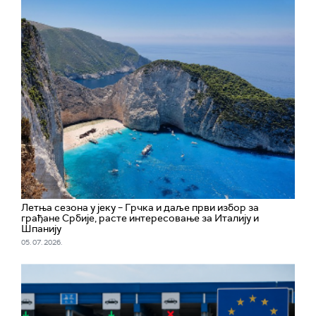
Летња сезона у јеку – Грчка и даље први избор за
грађане Србије, расте интересовање за Италију и
Шпанију
05. 07. 2026.