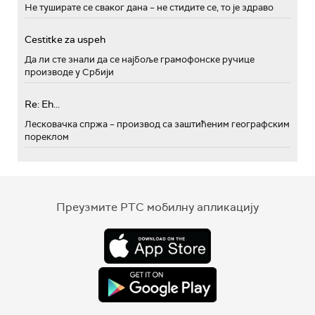
Не туширате се сваког дана – не стидите се, то је здраво
Cestitke za uspeh
Да ли сте знали да се најбоље грамофонске ручице
производе у Србији
Re: Eh...
Лесковачка спржа – производ са заштићеним географским
пореклом
Преузмите РТС мобилну апликацију