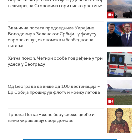
пешчари, на Столовима гори ниско растиње
Званична посета председника Украјине
Володимира Зеленског Србији - у фокусу
европски пут, економска и безбедносна
питања
Хитна помоћ: Четири особе повређене у три
удеса у Београду
Од Београда ка више од 100 дестинација –
Ер Србија проширује флоту и мрежу летова
Трнова Петка – жене беру свеже цвеће и
њиме украшавају своје домове