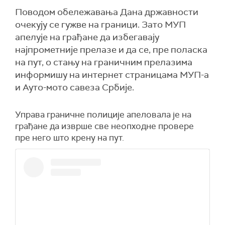
Поводом обележавања Дана државности
очекују се гужве на граници. Зато МУП
апелује на грађане да избегавају
најпрометније прелазе и да се, пре поласка
на пут, о стању на граничним прелазима
информишу на интернет страницама МУП-а
и Ауто-мото савеза Србије.
Управа граничне полиције апеловала је на
грађане да изврше све неопходне провере
пре него што крену на пут.