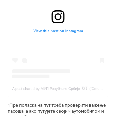
View this post on Instagram
A post shared by МУП Републике Србије 🇷🇸 (@mupsrbije)
"Пре поласка на пут треба проверити важење
пасоша, а ако путујете својим аутомобилом и