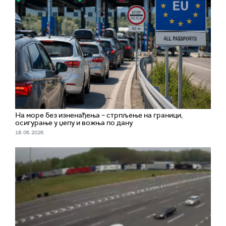
На море без изненађења – стрпљење на граници,
осигурање у џепу и вожња по дану
18. 06. 2026.