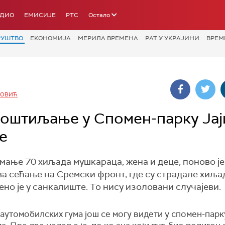
АДИО
ЕМИСИЈЕ
РТС
Остало
РУШТВО
ЕКОНОМИЈА
МЕРИЛА ВРЕМЕНА
РАТ У УКРАЈИНИ
ВРЕМ
КОВИЋ
оштиљање у Спомен-парку Јај
е
јмање 70 хиљада мушкараца, жена и деце, поново је
ва сећање на Сремски фронт, где су страдале хиља
ено је у санкалиште. То нису изоловани случајеви.
аутомобилских гума још се могу видети у спомен-парк