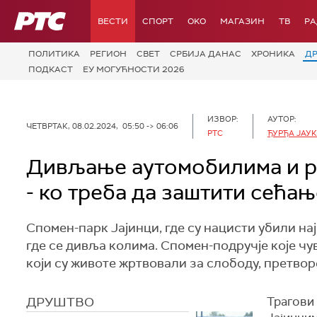
РТС
ВЕСТИ
СПОРТ
OKO
МАГАЗИН
ТВ
Р
ПОЛИТИКА
РЕГИОН
СВЕТ
СРБИЈА ДАНАС
ХРОНИКА
Д
ПОДКАСТ
ЕУ МОГУЋНОСТИ 2026
ИЗВОР:
АУТОР:
ЧЕТВРТАК, 08.02.2024, 05:50 -> 06:06
РТС
ЂУРЂА ЈАУ
Дивљање аутомобилима и р
- ко треба да заштити сећањ
Спомен-парк Јајинци, где су нацисти убили на
где се дивља колима. Спомен-подручје које чу
који су животе жртвовали за слободу, претвор
ДРУШТВО
Трагови 