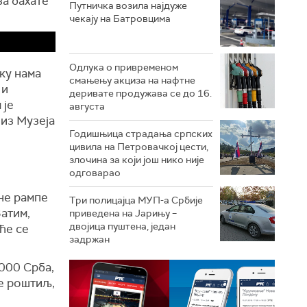
за бахате
Путничка возила најдуже
чекају на Батровцима
Одлука о привременом
ку нама
смањењу акциза на нафтне
 и
деривате продужава се до 16.
 је
августа
 из Музеја
Годишњица страдања српских
цивила на Петровачкој цести,
злочина за који још нико није
одговарао
не рампе
Три полицајца МУП-а Србије
Затим,
приведена на Јарињу –
двојица пуштена, један
ће се
задржан
.000 Срба,
ве роштиљ,