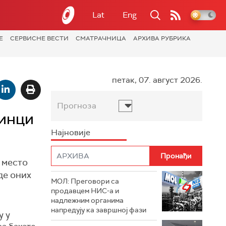
Lat
Eng
Е
СЕРВИСНЕ ВЕСТИ
СМАТРАЧНИЦА
АРХИВА РУБРИКА
петак, 07. август 2026.
Прогноза
инци
Најновије
 место
де оних
МОЛ: Преговори са
продавцем НИС-а и
надлежним органима
напредују ка завршној фази
у у