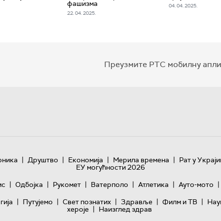
фашизма
04. 04. 2025.
22. 04. 2025.
Преузмите РТС мобилну апли
|
|
|
|
оника
Друштво
Економија
Мерила времена
Рат у Украји
ЕУ могућности 2026
|
|
|
|
|
|
ис
Одбојка
Рукомет
Ватерполо
Атлетика
Ауто-мото
|
|
|
|
|
гијa
Путујемо
Свет познатих
Здравље
Филм и ТВ
Нау
|
хероје
Наизглед здрав