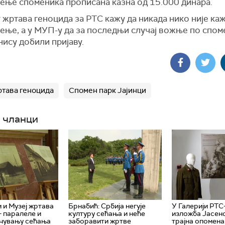
ење споменика прописана казна од 15.000 динара.
 жртава геноцида за РТС кажу да никада нико није ка
ење, а у МУП-у да за последњи случај вожње по спом
нису добили пријаву.
ртава геноцида
Спомен парк Јајинци
 чланци
 и Музеј жртава
Брнабић: Србија негује
У Галерији РТС
– паралеле и
културу сећања и неће
изложба Јасен
 чувању сећања
заборавити жртве
трајна опомена