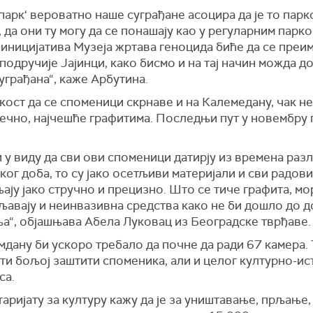
‘парк‘ вероватно наше суграђане асоцира да је то пар
 да они ту могу да се понашају као у регуларним парк
 иницијатива Музеја жртава геноцида биће да се преим
одручије Јајинци, како бисмо и на тај начин можда д
уграђана“, каже Арбутина.
кост да се споменици скрнаве и на Калемедану, чак н
сечно, најчешће графитима. Последњи пут у новембру
 у виду да сви ови споменици датирју из времена раз
ког доба, то су јако осетљиви материјали и сви радови
ају јако стручно и прецизно. Што се тиче графита, мор
љавају и неинвазивна средства како не би дошло до д
а“, објашњава Абела Луковац из Београдске тврђаве.
дану би ускоро требало да почне да ради 67 камера. 
и бољој заштити споменика, али и целог културно-ис
са.
аријату за културу кажу да је за уништавање, прљање,