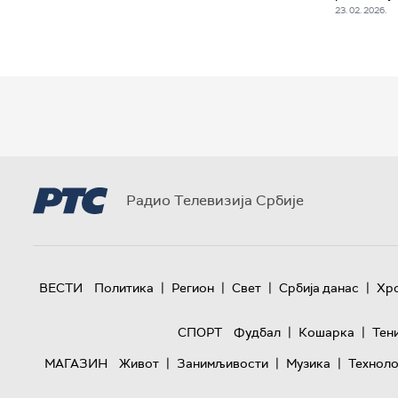
23. 02. 2026.
Радио Телевизија Србије
|
|
|
|
ВЕСТИ
Политика
Регион
Свет
Србија данас
Хр
|
|
СПОРТ
Фудбал
Кошарка
Тен
|
|
|
МАГАЗИН
Живот
Занимљивости
Музика
Техноло