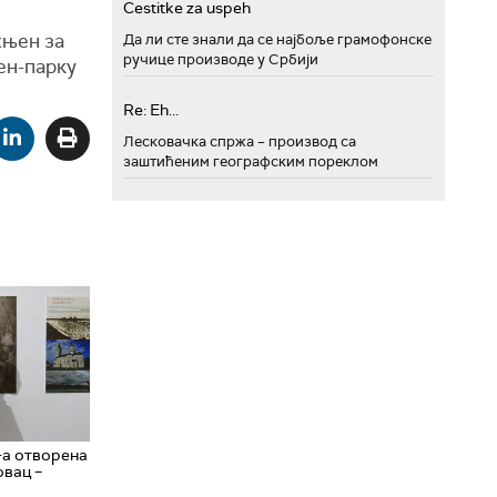
Cestitke za uspeh
жњен за
Да ли сте знали да се најбоље грамофонске
ручице производе у Србији
ен-парку
Re: Eh...
Лесковачка спржа – производ са
заштићеним географским пореклом
-а отворена
овац –