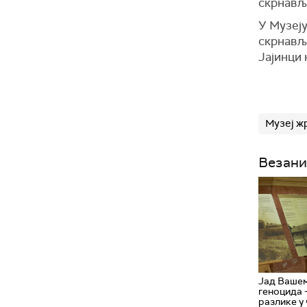
скрнављ
У Музеју
скрнављ
Јајинци 
Музеј ж
Везани
Јад Вашем
геноцида 
разлике у