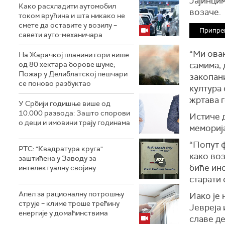
Јајинцим
Како расхладити аутомобил
возаче.
током врућина и шта никако не
смете да оставите у возилу –
Припре
савети ауто-механичара
“Ми ова
На Жарачкој планини гори више
од 80 хектара борове шуме;
самима, 
Пожар у Делиблатској пешчари
закопани
се поново разбуктао
култура 
жртава 
У Србији годишње више од
10.000 развода: Зашто спорови
Истиче д
о деци и имовини трају годинама
мемориј
“Попут 
РТС: "Квадратура круга"
како воз
заштићена у Заводу за
биће ин
интелектуалну својину
старати 
Апел за рационалну потрошњу
Иако је 
струје – климе троше трећину
Јевреја 
енергије у домаћинствима
славе де