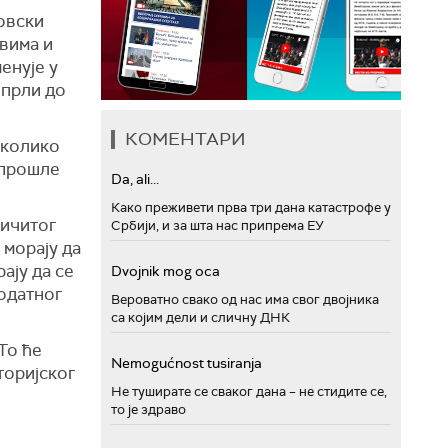
ковски
овима и
енује у
опрли до
КОМЕНТАРИ
еколико
 прошле
Da, ali...
Како преживети прва три дана катастрофе у
личитог
Србији, и за шта нас припрема ЕУ
 морају да
ају да се
Dvojnik mog oca
одатног
Вероватно свако од нас има свог двојника
са којим дели и сличну ДНК
То ће
Nemogućnost tusiranja
торијског
Не туширате се сваког дана – не стидите се,
то је здраво