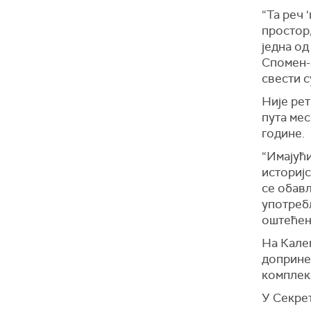
“Та реч 
простор,
једна од
Спомен-п
свести с
Није рет
пута ме
године.
“Имајући
историјс
се обављ
употреб
оштећењ
На Калем
допринет
комплек
У Секрет