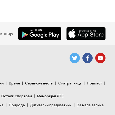
кацију
|
|
|
|
|
ни
Време
Сервисне вести
Сматрачница
Подкаст
|
Остали спортови
Меморијал РТС
|
|
|
ка
Природа
Дигитални предузетник
За мале велике