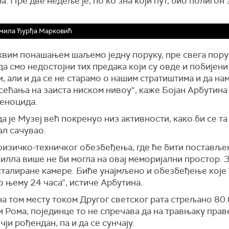
а. Пре две недеље је, по ко зна који пут, био полигон 
мила Ђурђа Марковић
квим понашањем шаљемо једну поруку, пре свега пору
да смо недостојни тих предака који су овде и побијени
, али и да се не старамо о нашим стратиштима и да нам
сећања на заиста ниском нивоу“, каже Бојан Арбутина
геноцида.
а је Музеј већ покренуо низ активности, како би се та
ал сачувао.
физичко-техничког обезбеђења, где ће бити поставље
илла више не би могла на овај меморијални простор. 
сталиране камере. Биће унајмљено и обезбеђење које 
о њему 24 часа“, истиче Арбутина.
на том месту током Другог светског рата стрељано 80
и Рома, појединце то не спречава да на травњаку пра
чји рођендан, па и да се сунчају.