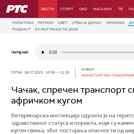
РТС
ВЕСТИ
СПОРТ
OKO
МАГАЗИН
ТВ
Р
ПОЛИТИКА
РЕГИОН
СВЕТ
СРБИЈА ДАНАС
ХРОНИКА
Д
ПОДКАСТ
ЕУ МОГУЋНОСТИ 2026
Читај ми!
ИЗВОР:
ПЕТАК, 28.07.2023, 10:58 -> 11:29
МИНИСТАРСТВО ПОЉОПРИВР
Чачак, спречен транспорт с
афричком кугом
Ветеринарска инспекција одузела је на терито
здравственог статуса и порекла, који су кам
кугом свиња, због постојања опасности од шир