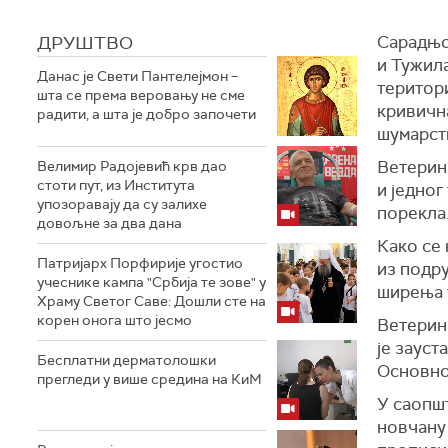
ДРУШТВО
Сарадњо
и Тужил
Данас је Свети Пантелејмон –
територи
шта се према веровању не сме
кривичн
радити, а шта је добро започети
шумарст
Ветерин
Велимир Радојевић крв дао
стоти пут, из Института
и једног
упозоравају да су залихе
порекла
довољне за два дана
Како се
Патријарх Порфирије угостио
из подру
учеснике кампа "Србија те зове" у
ширења 
Храму Светог Саве: Дошли сте на
корен онога што јесмо
Ветерина
је зауст
Бесплатни дерматолошки
Основно
прегледи у више средина на КиМ
У саопш
новчану 