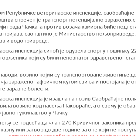
м Републичке ветеринарске инспекције, саобраћајне
аштва спречен је транспорт потенцијално заражених 
ји града Чачка, а против возача камиона биће поднет
а пријава, саопштило је Министарство пољопривреде,
ва и водопривреде.
арска инспекција синоћ је одузела спорну пошиљку 2
 товљеника који су били непознатог здравственог стат
.
 наводи, возило којим су транспортоване животиње до
чја зараженог афричком кугом свиња и постојала је о
те заразне болести.
рска инспекција је изашла на позив Саобраћајне поли
авила возило код насеља Паковраће, а о свему је оба
 јавно тужилаштво у Чачку.
тењу се подсећа да члан 270 Кривичног законика пре
казну или затвор до две године за оне који не поступ