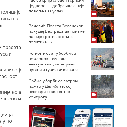
Где се крије следећи српски
"једнорог" – добра идеја није
довољна за успех
 полиције
свиња на
а
Зечевић: Посета Зеленског
покушај Београда да покаже
да није против спољне
политике ЕУ
2 прасета
уса и
Регион и свет у борби са
пожарима – хиљаде
евакуисаних, затворени
лазило је
путеви и туристичке зоне
пасност
Србија у борби са ватром,
пожар у Делиблатској
ције која
пешчари стављен под
контролу
вештено и
двиђа
ају по