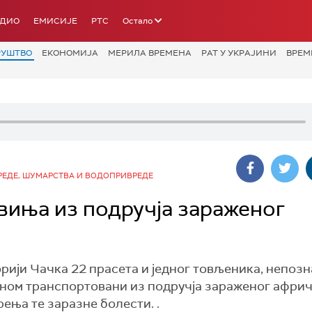
АДИО
ЕМИСИЈЕ
РТС
Остало
РУШТВО
ЕКОНОМИЈА
МЕРИЛА ВРЕМЕНА
РАТ У УКРАЈИНИ
ВРЕМ
ЕДЕ, ШУМАРСТВА И ВОДОПРИВРЕДЕ
виња из подручја зараженог
рији Чачка 22 прасета и једног товљеника, непозн
ионом транспортовани из подручја зараженог афри
ења те заразне болести. .