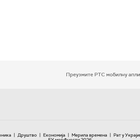
Преузмите РТС мобилну апли
|
|
|
|
оника
Друштво
Економија
Мерила времена
Рат у Украји
ЕУ могућности 2026