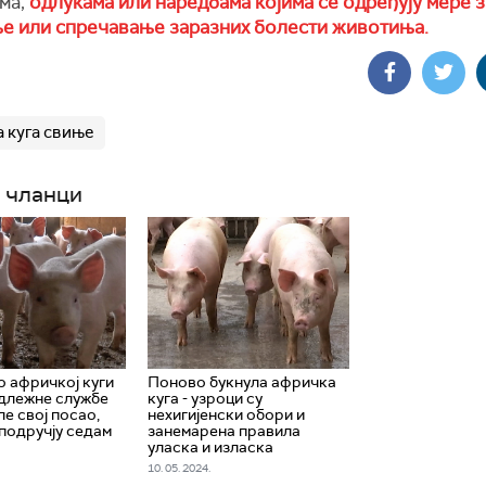
ма,
одлукама или наредбама којима се одређују мере з
ње или спречавање заразних болести животиња.
 куга свиње
 чланци
о афричкој куги
Поново букнула афричка
длежне службе
куга - узроци су
е свој посао,
нехигијенски обори и
 подручју седам
занемарена правила
уласка и изласка
10. 05. 2024.