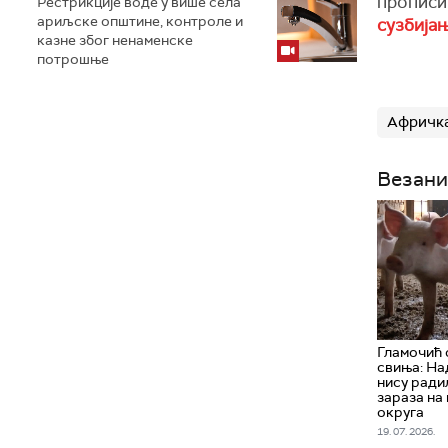
прописи
Рестрикције воде у више села
ариљске општине, контроле и
сузбија
казне због ненаменске
потрошње
Афричка
Везани
Гламочић 
свиња: На
нису радил
зараза на
округа
19. 07. 2026.