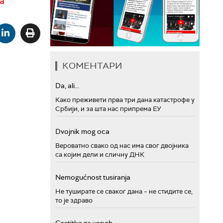
а
КОМЕНТАРИ
Da, ali...
Како преживети прва три дана катастрофе у
Србији, и за шта нас припрема ЕУ
Dvojnik mog oca
Вероватно свако од нас има свог двојника
са којим дели и сличну ДНК
Nemogućnost tusiranja
Не туширате се сваког дана – не стидите се,
то је здраво