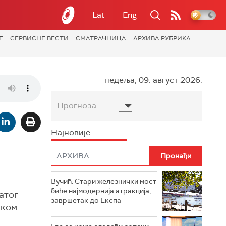
Lat
Eng
Е
СЕРВИСНЕ ВЕСТИ
СМАТРАЧНИЦА
АРХИВА РУБРИКА
недеља, 09. август 2026.
Прогноза
Најновије
Вучић: Стари железнички мост
биће најмодернија атракција,
атог
завршетак до Експа
чком