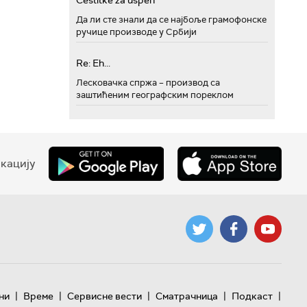
Cestitke za uspeh
Да ли сте знали да се најбоље грамофонске
ручице производе у Србији
Re: Eh...
Лесковачка спржа – производ са
заштићеним географским пореклом
кацију
|
|
|
|
|
ни
Време
Сервисне вести
Сматрачница
Подкаст