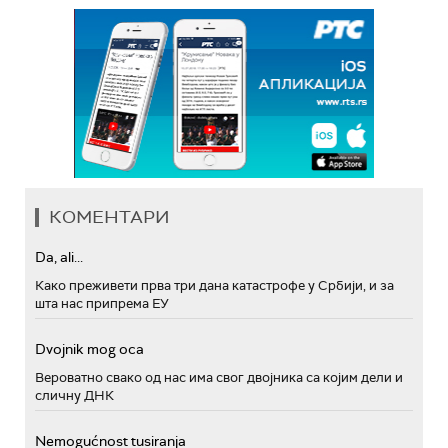
КОМЕНТАРИ
Da, ali...
Како преживети прва три дана катастрофе у Србији, и за
шта нас припрема ЕУ
Dvojnik mog oca
Вероватно свако од нас има свог двојника са којим дели и
сличну ДНК
Nemogućnost tusiranja