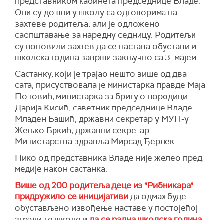
представником кабинета председнице Владе.
Они су дошли у школу са одговорима на
захтеве родитеља, али је одложено
саопштавање за наредну седницу. Родитељи
су поновили захтев да се настава обустави и
школска година заврши закључно са 3. мајем.
Састанку, који је трајао нешто више од два
сата, присуствовала је министарка правде Маја
Поповић, министарка за бригу о породици
Дарија Кисић, саветник председнице Владе
Младен Башић, државни секретар у МУП-у
Жељко Бркић, државни секретар
Министарства здравља Мирсад Ђерлек.
Нико од представника Владе није желео пред
медије након састанка.
Више од 200 родитеља деце из "Рибникара"
придружило се иницијативи
да одмах буде
обустављено извођење наставе у постојећој
згради те школе и
да се радна школска година