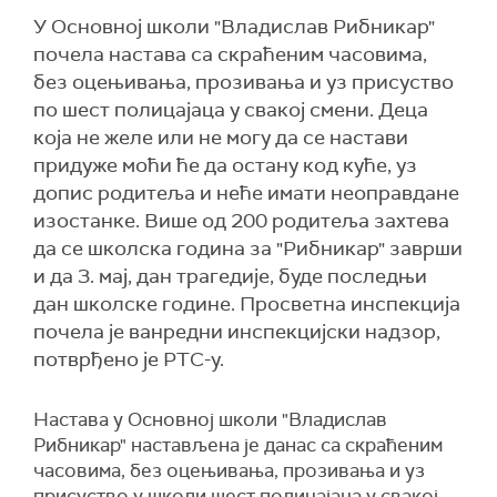
У Основној школи "Владислав Рибникар"
почела настава са скраћеним часовима,
без оцењивања, прозивања и уз присуство
по шест полицајаца у свакој смени. Деца
која не желе или не могу да се настави
придуже моћи ће да остану код куће, уз
допис родитеља и неће имати неоправдане
изостанке. Више од 200 родитеља захтева
да се школска година за "Рибникар" заврши
и да 3. мај, дан трагедије, буде последњи
дан школске године. Просветна инспекција
почела је ванредни инспекцијски надзор,
потврђено је РТС-у.
Настава у Основној школи "Владислав
Рибникар" настављена је данас са скраћеним
часовима, без оцењивања, прозивања и уз
присуство у школи шест полицајаца у свакој