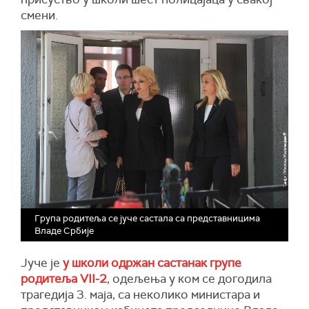
смени.
Група родитеља се јуче састала са представницима
Владе Србије
Јуче је
у школи одржан састанак групе
родитеља VII-2
, одељења у ком се догодила
трагедија 3. маја, са неколико министара и