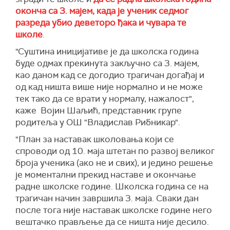
оконча са 3. мајем, када је ученик седмог
разреда убио деветоро ђака и чувара те
школе
.
"Суштина иницијативе је да школска година
буде одмах прекинута закључно са 3. мајем,
као даном кад се догодио трагичан догађај и
од кад ништа више није нормално и не може
тек тако да се врати у нормалу, нажалост",
каже Војин Шаљић, представник групе
родитеља у ОШ "Владислав Рибникар".
"План за наставак школовања који се
спроводи од 10. маја штетан по развој великог
броја ученика (ако не и свих), и једино решење
је моментални прекид наставе и окончање
радне школске године. Школска година се на
трагичан начин завршила 3. маја. Сваки дан
после тога није наставак школске године него
вештачко прављење да се ништа није десило.