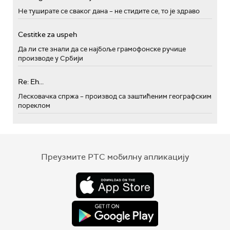
Не туширате се сваког дана – не стидите се, то је здраво
Cestitke za uspeh
Да ли сте знали да се најбоље грамофонске ручице
производе у Србији
Re: Eh...
Лесковачка спржа – производ са заштићеним географским
пореклом
Преузмите РТС мобилну апликацију