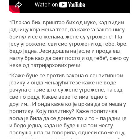
"Плакао бих, вриштао бих од муке, кад видим
јадницу која мења тезе, па каже 'а зашто нису
бринули се о женама, жене су угрожене'. Па
јесу угрожене, сви смо угрожени од тебе, бре,
бедо једна. Јеси дошла на јасле и продајеш
маглу бре као да свет постоји од тебе", само су
неке од патријархових речи.
"Каже буне се против закона о сензитивном
језику и онда мењајући тезе каже не воде
рачуна о томе што су жене угрожене, па сад
све по реду. Какве везе то има једно с
другим... И онда каже ко је црква да се меша у
политику. Коју политику? Каже политичка
воља је била да се донесе то и то – па јаднице
и бедо једна, када не будеш на том месту
послушај шта си говорила, однеси своме оцу,