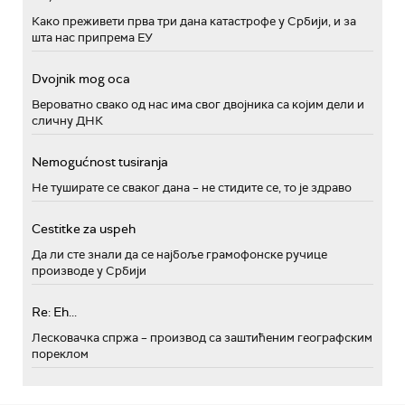
Како преживети прва три дана катастрофе у Србији, и за
шта нас припрема ЕУ
Dvojnik mog oca
Вероватно свако од нас има свог двојника са којим дели и
сличну ДНК
Nemogućnost tusiranja
Не туширате се сваког дана – не стидите се, то је здраво
Cestitke za uspeh
Да ли сте знали да се најбоље грамофонске ручице
производе у Србији
Re: Eh...
Лесковачка спржа – производ са заштићеним географским
пореклом