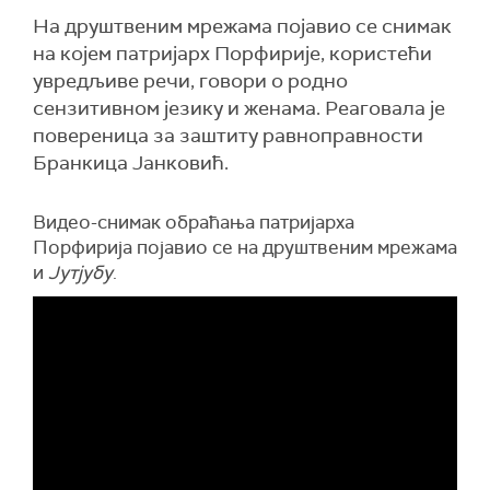
На друштвеним мрежама појавио се снимак
на којем патријарх Порфирије, користећи
увредљиве речи, говори о родно
сензитивном језику и женама. Реаговала је
повереница за заштиту равноправности
Бранкица Јанковић.
Видео-снимак обраћања патријарха
Порфирија појавио се на друштвеним мрежама
и
Јутјубу
.