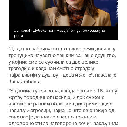
Јанковић: Дубоко понижавајуће и узнемиравајуће
речи
"Додатно забрињава што такве речи долазе у
тренуцима изузетно тешким за наше друштво,
у којима смо се суочили са две велике
трагедије и када нам смртно страдају
најрањивији у душтву – деца и жене", навела је
Јанковићева.
"У данима туге и бола, и када бројимо 18. жену
жртву породичног насиља, и док су жене
изложене разним облицима дискриминације,
насиљу и агресији, најмање што се очекује од
свих нас је да имамо свест о тежини и
одговорности за изговорене речи", закључила