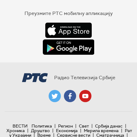
Преузмите РТС мобилну апликацију
Радио Телевизија Србије
|
|
|
|
ВЕСТИ
Политика
Регион
Свет
Србија данас
|
|
|
|
Хроника
Друштво
Економија
Мерила времена
Рат
|
|
|
|
у Украјини
Време
Сервисне вести
Сматрачница