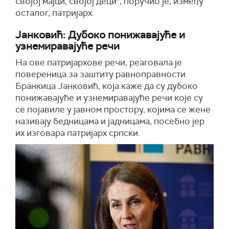
својој мајци, својој деци", поручио је, између
осталог, патријарх.
Јанковић: Дубоко понижавајуће и
узнемиравајуће речи
На ове патријархове речи, реаговала је
повереница за заштиту равноправности
Бранкица Јанковић, која каже да су дубоко
понижавајуће и узнемиравајуће речи које су
се појавиле у јавном простору, којима се жене
називају бедницама и јадницама, посебно јер
их изговара патријарх српски.