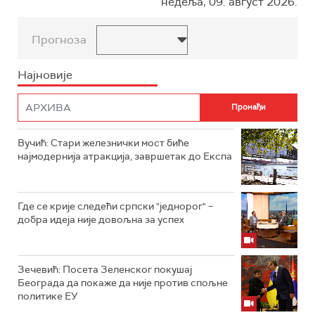
недеља, 09. август 2026.
Прогноза
Најновије
Вучић: Стари железнички мост биће
најмодернија атракција, завршетак до Експа
Где се крије следећи српски "једнорог" –
добра идеја није довољна за успех
Зечевић: Посета Зеленског покушај
Београда да покаже да није против спољне
политике ЕУ