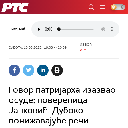
РТС
Читај ми!
ИЗВОР:
СУБОТА, 13.05.2023, 19:03 -> 20:39
РТС
Говор патријарха изазвао
осуде; повереница
Јанковић: Дубоко
понижавајуће речи