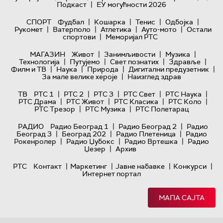
|
Подкаст
ЕУ могућности 2026
|
|
|
|
СПОРТ
Фудбал
Кошарка
Тенис
Одбојка
|
|
|
|
Рукомет
Ватерполо
Атлетика
Ауто-мото
Остали
|
спортови
Меморијал РТС
|
|
|
МАГАЗИН
Живот
Занимљивости
Музика
|
|
|
|
Технологијa
Путујемо
Свет познатих
Здравље
|
|
|
|
Филм и ТВ
Наука
Природа
Дигитални предузетник
|
За мале велике хероје
Наизглед здрав
|
|
|
|
|
ТВ
РТС 1
РТС 2
РТС 3
РТС Свет
РТС Наука
|
|
|
|
РТС Драма
РТС Живот
РТС Класика
РТС Коло
|
|
РТС Трезор
РТС Музика
РТС Полетарац
|
|
РАДИО
Радио Београд 1
Радио Београд 2
Радио
|
|
|
Београд 3
Београд 202
Радио Плетеница
Радио
|
|
|
Рокенролер
Радио Џубокс
Радио Вртешка
Радио
|
Џезер
Архив
|
|
|
|
РТС
Контакт
Маркетинг
Јавне набавке
Конкурси
Интернет портал
МАПА САЈТА