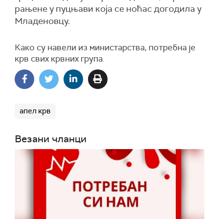
рањене у пуцњави која се ноћас догодила у
Младеновцу.
Како су навели из министарства, потребна је
крв свих крвних група.
апел крв
Везани чланци