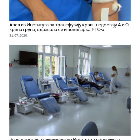
Апел из Института за трансфузију крви - недостају А и О
крвна група, одазвала се и новинарка РТС-а
31. 07. 2026.
Резерве крви на минимуму, из Института поручују да