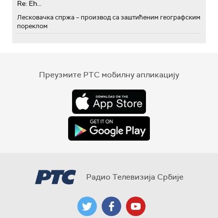
Re: Eh...
Лесковачка спржа – производ са заштићеним географским
пореклом
Преузмите РТС мобилну апликацију
Радио Телевизија Србије