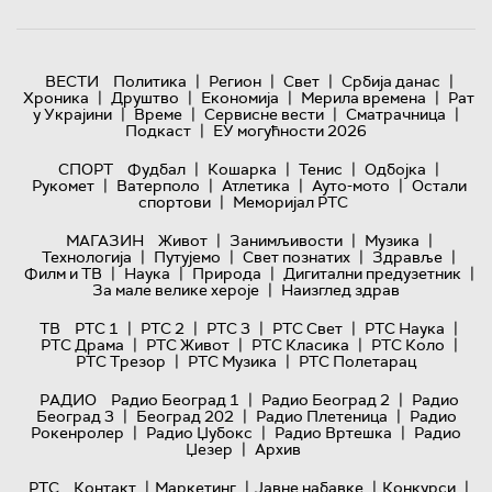
|
|
|
|
ВЕСТИ
Политика
Регион
Свет
Србија данас
|
|
|
|
Хроника
Друштво
Економија
Мерила времена
Рат
|
|
|
|
у Украјини
Време
Сервисне вести
Сматрачница
|
Подкаст
ЕУ могућности 2026
|
|
|
|
СПОРТ
Фудбал
Кошарка
Тенис
Одбојка
|
|
|
|
Рукомет
Ватерполо
Атлетика
Ауто-мото
Остали
|
спортови
Меморијал РТС
|
|
|
МАГАЗИН
Живот
Занимљивости
Музика
|
|
|
|
Технологијa
Путујемо
Свет познатих
Здравље
|
|
|
|
Филм и ТВ
Наука
Природа
Дигитални предузетник
|
За мале велике хероје
Наизглед здрав
|
|
|
|
|
ТВ
РТС 1
РТС 2
РТС 3
РТС Свет
РТС Наука
|
|
|
|
РТС Драма
РТС Живот
РТС Класика
РТС Коло
|
|
РТС Трезор
РТС Музика
РТС Полетарац
|
|
РАДИО
Радио Београд 1
Радио Београд 2
Радио
|
|
|
Београд 3
Београд 202
Радио Плетеница
Радио
|
|
|
Рокенролер
Радио Џубокс
Радио Вртешка
Радио
|
Џезер
Архив
|
|
|
|
РТС
Контакт
Маркетинг
Јавне набавке
Конкурси