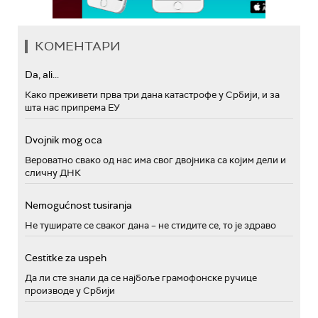
КОМЕНТАРИ
Da, ali...
Како преживети прва три дана катастрофе у Србији, и за
шта нас припрема ЕУ
Dvojnik mog oca
Вероватно свако од нас има свог двојника са којим дели и
сличну ДНК
Nemogućnost tusiranja
Не туширате се сваког дана – не стидите се, то је здраво
Cestitke za uspeh
Да ли сте знали да се најбоље грамофонске ручице
производе у Србији