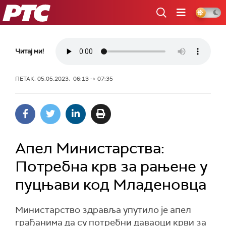
РТС
Читај ми!
ПЕТАК, 05.05.2023, 06:13 -> 07:35
Апел Министарства:
Потребна крв за рањене у
пуцњави код Младеновца
Министарство здравља упутило је апел
грађанима да су потребни даваоци крви за