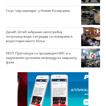
Скуп "најснажнијих" у Новим Козарцима
Дачић: Штаб забранио непотребну
потрошњу воде, ситуација са пожарима и
водостајем нешто боља
МОЛ: Преговори са продавцем НИС-а и
надлежним органима напредују ка завршној
фази