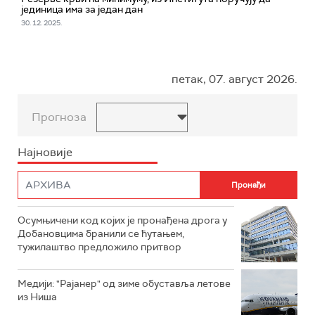
јединица има за један дан
30. 12. 2025.
петак, 07. август 2026.
Прогноза
Најновије
Осумњичени код којих је пронађена дрога у
Добановцима бранили се ћутањем,
тужилаштво предложило притвор
Mедији: "Рајанер" од зиме обуставља летове
из Ниша