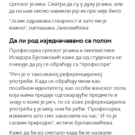
српског језика. Сматра да су у духу језика, али
да на њих нисмо навикли јер их пре није било.
"Језик одражава стварност и зато ми је
важно", наглашава Јанковићева.
Да ли род изједначавамо са полом
Професорка српског језика и лингвистике
Исидора Бјелаковић каже да од студената не
очекује да јој се обраћају са "професоре".
"Реч је о такозваној референцијалној
употреби. Када се обраћају мени као
посебном идентитету, као особи женског пола
која њима предаје одговарајуће предмете и
знају о коме је реч, то се зове референцијална
употреба у језику, они ће рећи: 'Професорка,
извините што смо закаснили на час.' И то је
сасвим природно", истиче Бјелаковићева.
Каже да би јој сметало када би је назвали