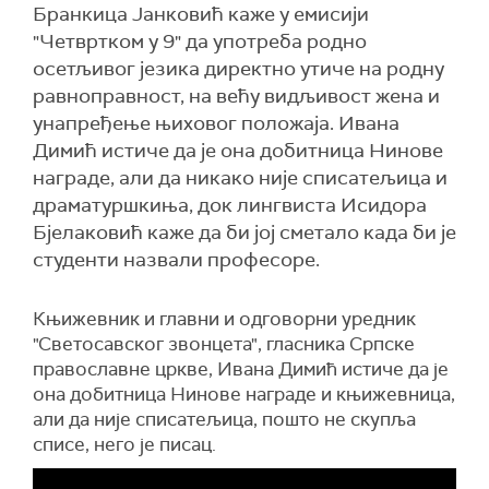
Бранкица Јанковић каже у емисији
"Четвртком у 9" да употреба родно
осетљивог језика директно утиче на родну
равноправност, на већу видљивост жена и
унапређење њиховог положаја. Ивана
Димић истиче да је она добитница Нинове
награде, али да никако није списатељица и
драматуршкиња, док лингвиста Исидора
Бјелаковић каже да би јој сметало када би је
студенти назвали професоре.
Књижевник и главни и одговорни уредник
"Светосавског звонцета", гласника Српске
православне цркве, Ивана Димић истиче да је
она добитница Нинове награде и књижевница,
али да није списатељица, пошто не скупља
списе, него је писац.