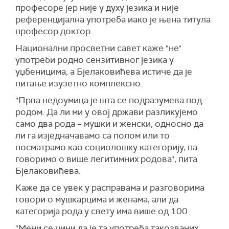
професоре јер није у духу језика и није
референцијална употреба иако је њена титула
професор доктор.
Национални просветни савет каже "не"
употреби родно сензитивног језика у
уџбеницима, а Бјелаковићева истиче да је
питање изузетно комплексно.
"Прва недоумица је шта се подразумева под
родом. Да ли ми у овој држави разликујемо
само два рода – мушки и женски, односно да
ли га изједначавамо са полом или то
посматрамо као социолошку категорију, па
говоримо о више легитимних родова", пита
Бјелаковићева.
Каже да се увек у расправама и разговорима
говори о мушкарцима и женама, али да
категорија рода у свету има више од 100.
"Мени се чини да је та употреба такозваних