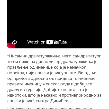
"Нисам ни драматуршкиња, него сам драматург,
то ми пише на дипломи јер драматуршкиња је
прављење од именице која је немачког
порекла, није српски језик уопште. Ви од ње,
од прилога односно од придева те именице
правите именицу женског рода и добијете
драму из туршије. Добијете нешто што је
идиотски, што је наказно и противприродно за
српски језик", сматра Димићева.
Наглашава да нема ништа против ако неко