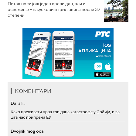
Петак носи још један врели дан, али и
освежење – пљускови и грмљавина после 37
степени
КОМЕНТАРИ
Da, ali...
Како преживети прва три дана катастрофе у Србији, и за
шта нас припрема ЕУ
Dvojnik mog oca