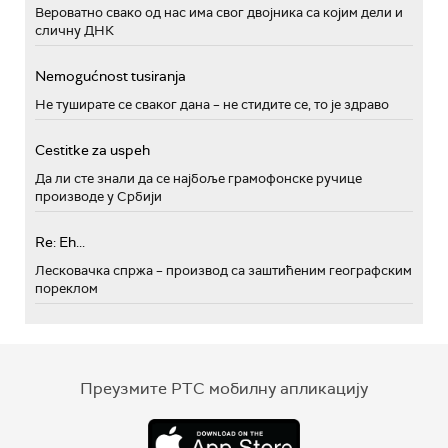
Вероватно свако од нас има свог двојника са којим дели и
сличну ДНК
Nemogućnost tusiranja
Не туширате се сваког дана – не стидите се, то је здраво
Cestitke za uspeh
Да ли сте знали да се најбоље грамофонске ручице
производе у Србији
Re: Eh...
Лесковачка спржа – производ са заштићеним географским
пореклом
Преузмите РТС мобилну апликацију