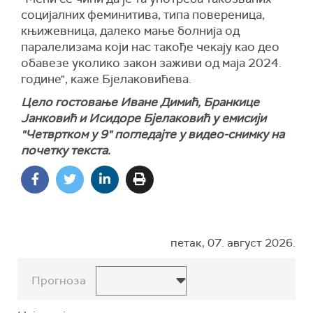
социјалних феминитива, типа повереница,
књижевница, далеко мање болнија од
паралелизама који нас такође чекају као део
обавезе уколико закон заживи од маја 2024.
године", каже Бјелаковићева.
Цело гостовање Иване Димић, Бранкице
Јанковић и Исидоре Бјелаковић у емисији
"Четвртком у 9" погледајте у видео-снимку на
почетку текста.
петак, 07. август 2026.
Прогноза