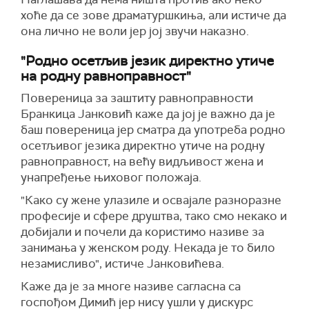
хоће да се зове драматуршкиња, али истиче да
она лично не воли јер јој звучи наказно.
"Родно осетљив језик директно утиче
на родну равноправност"
Повереница за заштиту равноправности
Бранкица Јанковић каже да јој је важно да је
баш повереница јер сматра да употреба родно
осетљивог језика директно утиче на родну
равноправност, на већу видљивост жена и
унапређење њиховог положаја.
"Како су жене улазиле и освајале разноразне
професије и сфере друштва, тако смо некако и
добијали и почели да користимо називе за
занимања у женском роду. Некада је то било
незамисливо", истиче Јанковићева.
Каже да је за многе називе сагласна са
госпођом Димић јер нису ушли у дискурс