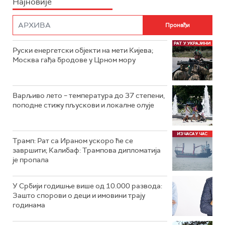
Најновије
Руски енергетски објекти на мети Кијева;
Москва гађа бродове у Црном мору
Варљиво лето – температура до 37 степени,
поподне стижу пљускови и локалне олује
Трамп: Рат са Ираном ускоро ће се
завршити; Калибаф: Трампова дипломатија
је пропала
У Србији годишње више од 10.000 развода:
Зашто спорови о деци и имовини трају
годинама