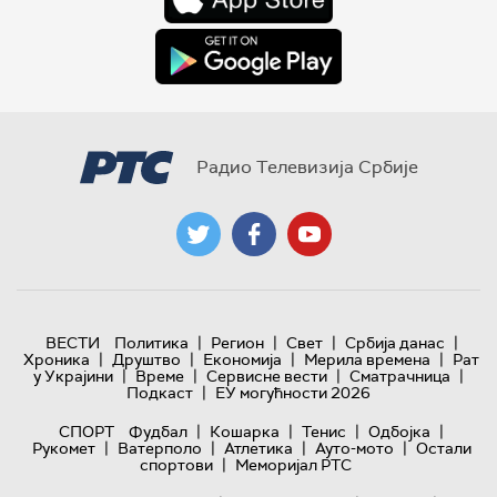
Радио Телевизија Србије
|
|
|
|
ВЕСТИ
Политика
Регион
Свет
Србија данас
|
|
|
|
Хроника
Друштво
Економија
Мерила времена
Рат
|
|
|
|
у Украјини
Време
Сервисне вести
Сматрачница
|
Подкаст
ЕУ могућности 2026
|
|
|
|
СПОРТ
Фудбал
Кошарка
Тенис
Одбојка
|
|
|
|
Рукомет
Ватерполо
Атлетика
Ауто-мото
Остали
|
спортови
Меморијал РТС