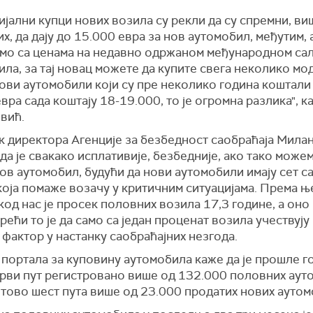
јални купци нових возила су рекли да су спремни, ви
х, да дају до 15.000 евра за нов аутомобил, међутим, 
мо са ценама на недавно одржаном међународном са
ла, за тај новац можете да купите свега неколико мо
ови аутомобили који су пре неколико година коштали
вра сада коштају 18-19.000, то је огромна разлика", к
вић.
к директора Агенције за безбедност саобраћаја Мила
 да је свакако исплативије, безбедније, ако тако може
ов аутомобил, будући да нови аутомобили имају сет 
која помаже возачу у критичним ситуацијама. Према 
код нас је просек половних возила 17,3 године, а оно
ећи то је да само са један проценат возила учествују
 фактор у настанку саобраћајних незгода.
портала за куповину аутомобила каже да је прошле г
први пут регистровано више од 132.000 половних аут
отово шест пута више од 23.000 продатих нових аутом