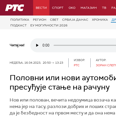
РТС
ВЕСТИ
СПОРТ
OKO
МАГАЗИН
ТВ
Р
ПОЛИТИКА
РЕГИОН
СВЕТ
СРБИЈА ДАНАС
ХРОНИКА
Д
ПОДКАСТ
ЕУ МОГУЋНОСТИ 2026
Читај ми!
ИЗВОР:
АУТОР:
НЕДЕЉА, 16.04.2023, 20:50 -> 13:23
РТС
ЗОРАН СЛЕП
Половни или нови аутомобил
пресуђује стање на рачуну
Нов или полован, вечита недоумица возача ка
нема јер на тасу, разлози добрих и лоших стра
да је безбедност на првом месту и да она нема