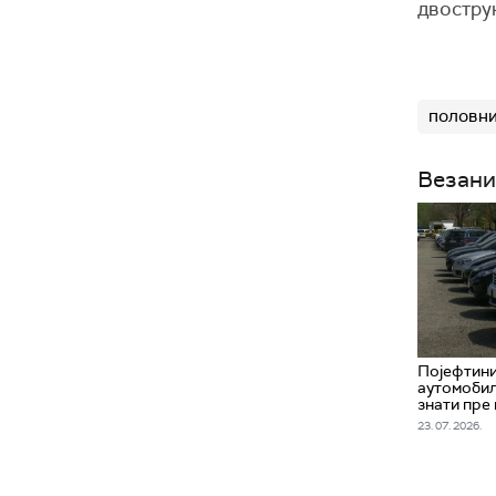
двострук
половни
Везани
Појефтин
аутомобил
знати пре
23. 07. 2026.