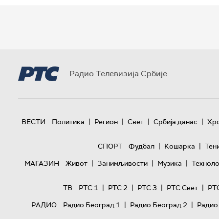
Радио Телевизија Србије
|
|
|
|
ВЕСТИ
Политика
Регион
Свет
Србија данас
Хр
|
|
СПОРТ
Фудбал
Кошарка
Тен
|
|
|
МАГАЗИН
Живот
Занимљивости
Музика
Техноло
|
|
|
|
ТВ
РТС 1
РТС 2
РТС 3
РТС Свет
РТ
|
|
РАДИО
Радио Београд 1
Радио Београд 2
Радио