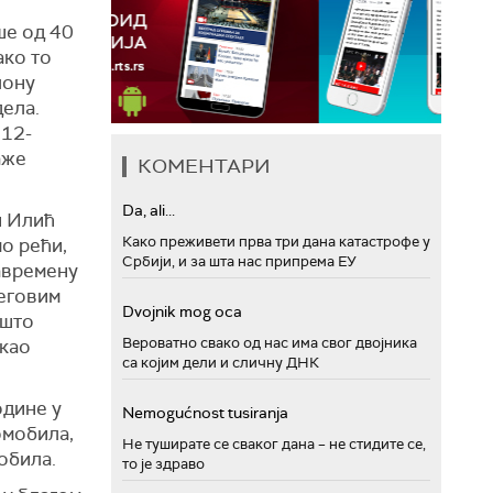
ше од 40
ако то
лону
дела.
 12-
аже
КОМЕНТАРИ
Da, ali...
н Илић
Како преживети прва три дана катастрофе у
мо рећи,
Србији, и за шта нас припрема ЕУ
савремену
његовим
Dvojnik mog oca
 што
Вероватно свако од нас има свог двојника
 као
са којим дели и сличну ДНК
одине у
Nemogućnost tusiranja
омобила,
Не туширате се сваког дана – не стидите се,
обила.
то је здраво