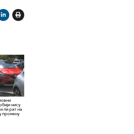
ловни
рбији нису
и ли рат на
у промену