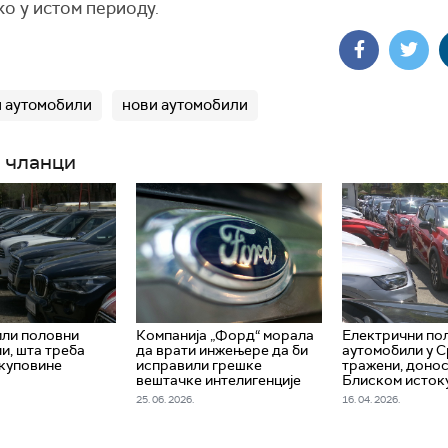
о у истом периоду.
 аутомобили
нови аутомобили
 чланци
или половни
Компанија „Форд“ морала
Електрични по
и, шта треба
да врати инжењере да би
аутомобили у С
 куповине
исправили грешке
тражени, донос
вештачке интелигенције
Блиском исток
25. 06. 2026.
16. 04. 2026.