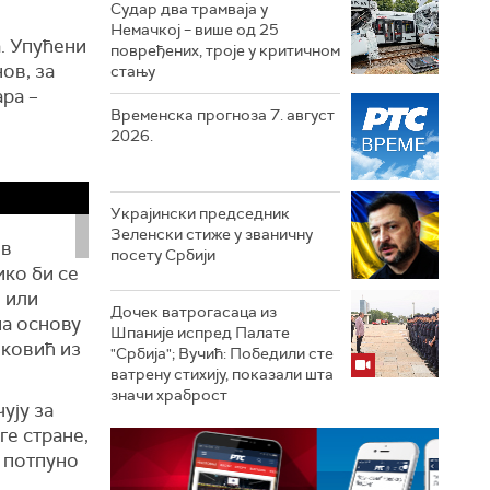
Судар два трамваја у
Немачкој – више од 25
а. Упућени
повређених, троје у критичном
ов, за
стању
ра –
Временска прогноза 7. август
2026.
Украјински председник
Зеленски стиже у званичну
ов
посету Србији
ико би се
е или
Дочек ватрогасаца из
на основу
Шпаније испред Палате
чковић из
"Србија"; Вучић: Победили сте
ватрену стихију, показали шта
значи храброст
ују за
ге стране,
е потпуно