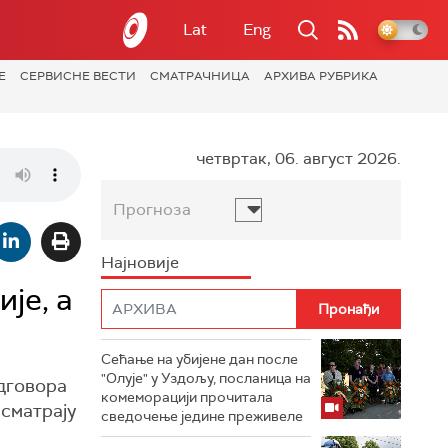
Lat
Eng
Е
СЕРВИСНЕ ВЕСТИ
СМАТРАЧНИЦА
АРХИВА РУБРИКА
четвртак, 06. август 2026.
Прогноза
Најновије
је, а
Сећање на убијене дан после
"Олује" у Уздољу, посланица на
одговора
комеморацији прочитала
 сматрају
сведочење једине преживеле