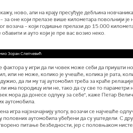
 кажу, ново, али на крају пресуђује дебљина новчаник
 – за оне који прелазе више километара повољнији је н
ог возача – који годишње прелази до 15.000 километа
 обавити и ауто који је пре вас возио неко.
мио Зоран Слепчевић
е фактора у игри да ли човек може себи да приушти н
л, или не може, колико је учешће, колика је рата, кол
дужио, да ли му тај аутомобил треба за краће релациј
 ли има породицу или не, тако да су све то параметри 
век мора да донесе одлуку за себе", каже Петар Вели
х аутомобила.
на игра најзначајнију улогу, возачи се најчешће одлуч
 половних аутомобила убеђени да су уштедели. С дру
отворено питање безбедности, јер с половњаком нист