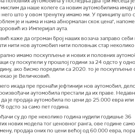
а половних аутомобила у последња два три месеца је
 мислим да наше колеге са новим аутомобилима имају
него што у овом тренутку имамо ми. У принципу што 
облем је и њима и нама абнормалан скок цена", напоме
доровић из Империјал аута.
вић каже да огроман број наших возача заправо себи
шти нити нов аутомобил нити половњак стар неколико
ерално имамо поскупљење и нових и половних аутомо
ци су поскупели у прошлој години за 24 одсто у одно
дину, ако бисмо поредили са 2020. то је поскупљење 
рекао је Величковић.
него икада пре пронаћи јефтинији нов аутомобил, дел
произвођачи аутомобила престали да их праве. Недавн
 да је продаја аутомобила по цени до 25.000 евра или
78 одсто за само пет година.
ђачи су до пре неколико година нудили годишње 36
их нових модела тог ценовног ранга, ове године само
ену, продаја оних по цени већој од 60.000 евра, пора