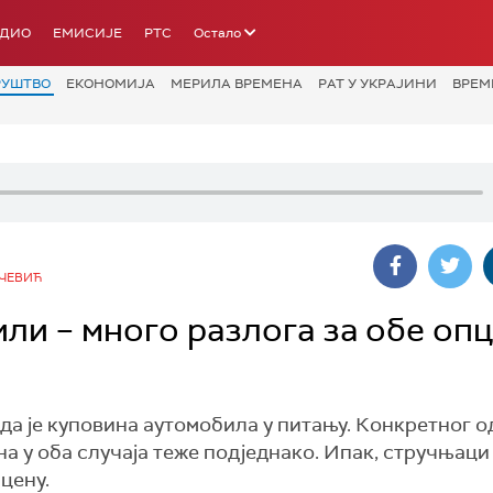
АДИО
ЕМИСИЈЕ
РТС
Остало
РУШТВО
ЕКОНОМИЈА
МЕРИЛА ВРЕМЕНА
РАТ У УКРАЈИНИ
ВРЕМ
ЧЕВИЋ
и – много разлога за обе опци
да је куповина аутомобила у питању. Конкретног 
на у оба случаја теже подједнако. Ипак, стручњаци
 цену.