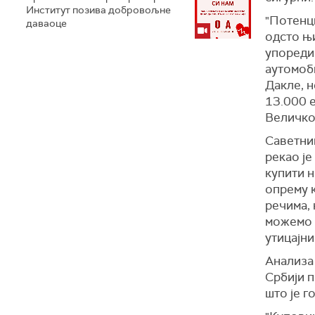
Институт позива добровољне
"Потенци
даваоце
одсто њи
упореди
аутомоби
Дакле, н
13.000 е
Величко
Саветни
рекао је
купити н
опрему 
речима, 
можемо р
утицајни
Анализа 
Србији 
што је г