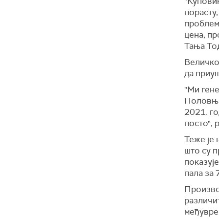
"Куповин
порасту,
проблем 
цена, пр
Тања То
Величко
да приу
"Ми ген
Половња
2021. го
посто", 
Теже је 
што су 
показује
пала за 
Произво
различит
међуврем