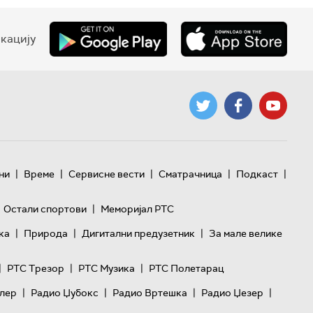
кацију
|
|
|
|
|
ни
Време
Сервисне вести
Сматрачница
Подкаст
|
Остали спортови
Меморијал РТС
|
|
|
ка
Природа
Дигитални предузетник
За мале велике
|
|
|
РТС Трезор
РТС Музика
РТС Полетарац
|
|
|
|
лер
Радио Џубокс
Радио Вртешка
Радио Џезер