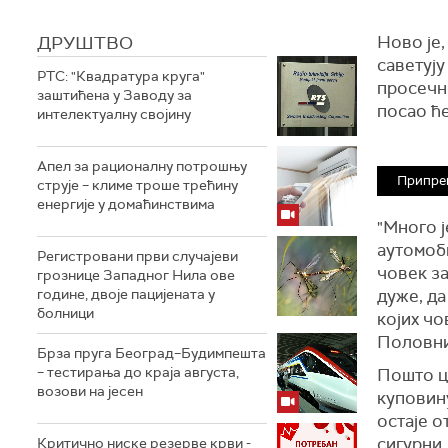
ДРУШТВО
Ново је,
саветују
РТС: "Квадратура круга"
просечн
заштићена у Заводу за
посао ће
интелектуалну својину
Апел за рационалну потрошњу
Припре
струје – климе троше трећину
енергије у домаћинствима
"Много ј
аутомоби
Регистровани први случајеви
човек за
грознице Западног Нила ове
године, двоје пацијената у
дуже, да
болници
којих чо
Половни
Брза пруга Београд–Будимпешта
– тестирања до краја августа,
Пошто це
возови на јесен
куповину
остаје 
сигурни.
Критично ниске резерве крви -