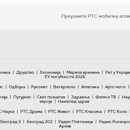
Преузмите РТС мобилну апли
|
|
|
|
оника
Друштво
Економија
Мерила времена
Рат у Украји
ЕУ могућности 2026
|
|
|
|
|
|
ис
Одбојка
Рукомет
Ватерполо
Атлетика
Ауто-мото
|
|
|
|
|
гијa
Путујемо
Свет познатих
Здравље
Филм и ТВ
Нау
|
хероје
Наизглед здрав
|
|
|
|
С Наука
РТС Драма
РТС Живот
РТС Класика
РТС Коло
|
|
|
 Београд 3
Београд 202
Радио Плетеница
Радио Рокенро
Архив