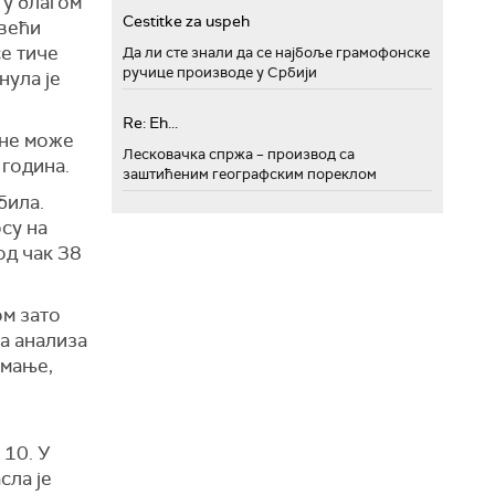
 у благом
Cestitke za uspeh
 већи
се тиче
Да ли сте знали да се најбоље грамофонске
ручице производе у Србији
нула је
Re: Eh...
 не може
Лесковачка спржа – производ са
 година.
заштићеним географским пореклом
била.
су на
од чак 38
ом зато
а анализа
 мање,
 10. У
сла је