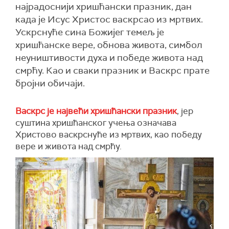
најрадоснији хришћански празник, дан
када је Исус Христос васкрсао из мртвих.
Ускрснуће сина Божијег темељ је
хришћанске вере, обнова живота, симбол
неуништивости духа и победе живота над
смрћу. Као и сваки празник и Васкрс прате
бројни обичаји.
Васкрс је највећи хришћански празник
, јер
суштина хришћанског учења означава
Христово васкрснуће из мртвих, као победу
вере и живота над смрћу.