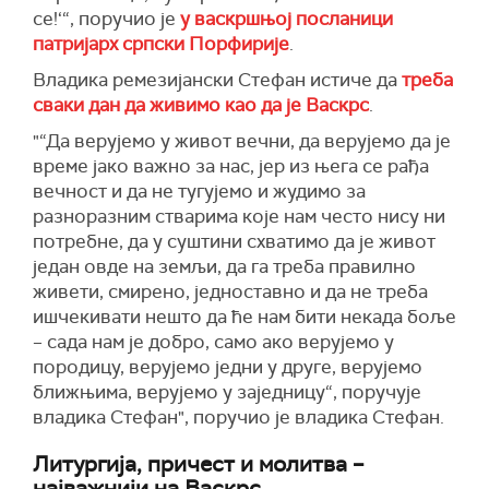
се!‘“, поручио је
у васкршњој посланици
патријарх српски Порфирије
.
Владика ремезијански Стефан истиче да
треба
сваки дан да живимо као да је Васкрс
.
"“Да верујемо у живот вечни, да верујемо да је
време јако важно за нас, јер из њега се рађа
вечност и да не тугујемо и жудимо за
разноразним стварима које нам често нису ни
потребне, да у суштини схватимо да је живот
један овде на земљи, да га треба правилно
живети, смирено, једноставно и да не треба
ишчекивати нешто да ће нам бити некада боље
– сада нам је добро, само ако верујемо у
породицу, верујемо једни у друге, верујемо
ближњима, верујемо у заједницу“, поручује
владика Стефан", поручио је владика Стефан.
Литургија, причест и молитва –
најважнији на Васкрс