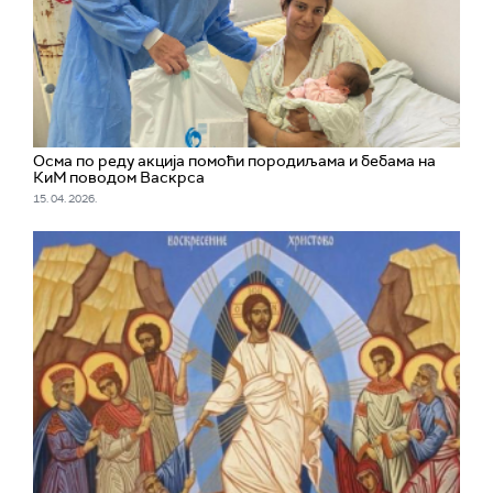
Осма по реду акција помоћи породиљама и бебама на
КиМ поводом Васкрса
15. 04. 2026.