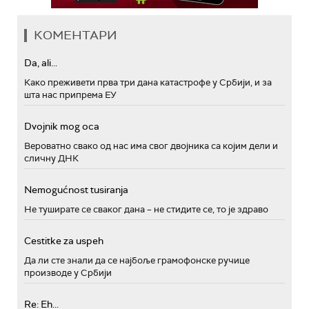
КОМЕНТАРИ
Da, ali...
Како преживети прва три дана катастрофе у Србији, и за
шта нас припрема ЕУ
Dvojnik mog oca
Вероватно свако од нас има свог двојника са којим дели и
сличну ДНК
Nemogućnost tusiranja
Не туширате се сваког дана – не стидите се, то је здраво
Cestitke za uspeh
Да ли сте знали да се најбоље грамофонске ручице
производе у Србији
Re: Eh...