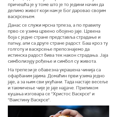
причешћа је у томе што је то једини начин да
делимо живот који нам је Бог даровао својим
васкрсењем.
Данас се служи мрсна трпеза, а по правилу
прво се узима црвено обојено јаје. Црвена
боја с једне стране представља страдање и
патњу, али са друге стране радост. Баш кроз ту
голготу и васкрсење препознајемо да
истинска радост бива тек након страдања. Јаја
симболизују рођење и симбол су живота.
На трепези је обавезна украшена чинија са
офарбаним јајима. Домаћин први узима једно
јаје, а за њим сви укућани. Тада настаје весеље
и такмичење чије је јаје најјаче. Приликом
куцања изговара се "Христос Васкрсе" и
"Ваистину Васкрсе".