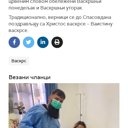
црвеним словом обележени Васкршњи
понедељак и Васкршњи уторак.
Традиционално, верници се до Спасовдана
поздрављају са Христос васкрсе – Ваистину
васкрсе.
Васкрс
Везани чланци