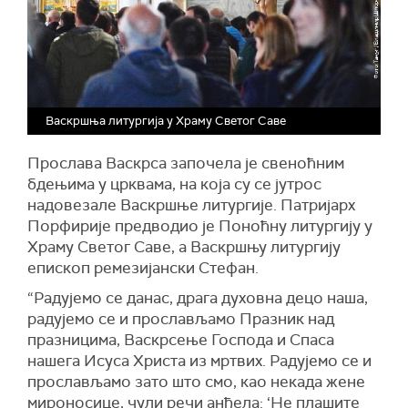
Васкршња литургија у Храму Светог Саве
Прослава Васкрса започела је свеноћним
бдењима у црквама, на која су се јутрос
надовезале Васкршње литургије. Патријарх
Порфирије предводио је Поноћну литургију у
Храму Светог Саве, а Васкршњу литургију
епископ ремезијански Стефан.
“Радујемо се данас, драга духовна децо наша,
радујемо се и прослављамо Празник над
празницима, Васкрсење Господа и Спаса
нашега Исуса Христа из мртвих. Радујемо се и
прослављамо зато што смо, као некада жене
мироносице, чули речи анђела: ‘Не плашите