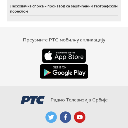
Лесковачка спржа – производ са заштићеним географским
пореклом
Преузмите РТС мобилну апликацију
Радио Телевизија Србије