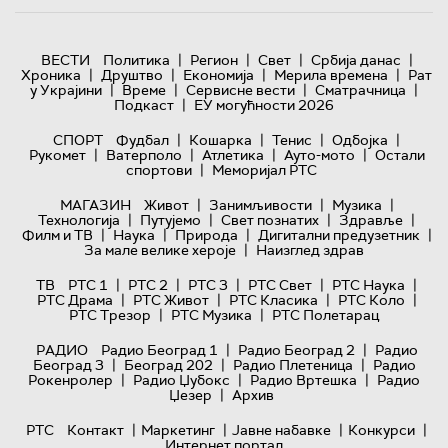
|
|
|
|
ВЕСТИ
Политика
Регион
Свет
Србија данас
|
|
|
|
Хроника
Друштво
Економија
Мерила времена
Рат
|
|
|
|
у Украјини
Време
Сервисне вести
Сматрачница
|
Подкаст
ЕУ могућности 2026
|
|
|
|
СПОРТ
Фудбал
Кошарка
Тенис
Одбојка
|
|
|
|
Рукомет
Ватерполо
Атлетика
Ауто-мото
Остали
|
спортови
Меморијал РТС
|
|
|
МАГАЗИН
Живот
Занимљивости
Музика
|
|
|
|
Технологијa
Путујемо
Свет познатих
Здравље
|
|
|
|
Филм и ТВ
Наука
Природа
Дигитални предузетник
|
За мале велике хероје
Наизглед здрав
|
|
|
|
|
ТВ
РТС 1
РТС 2
РТС 3
РТС Свет
РТС Наука
|
|
|
|
РТС Драма
РТС Живот
РТС Класика
РТС Коло
|
|
РТС Трезор
РТС Музика
РТС Полетарац
|
|
РАДИО
Радио Београд 1
Радио Београд 2
Радио
|
|
|
Београд 3
Београд 202
Радио Плетеница
Радио
|
|
|
Рокенролер
Радио Џубокс
Радио Вртешка
Радио
|
Џезер
Архив
|
|
|
|
РТС
Контакт
Маркетинг
Јавне набавке
Конкурси
Интернет портал