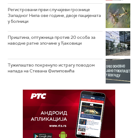
Регистровани први случајеви грознице
Западног Нила ове године, двоје пацијената
у болници
Приштина, оптужница против 20 особа за
наводне ратне злочине у Ђаковици
Тужилаштво покренуло истрагу поводом
напада на Стевана Филиповића