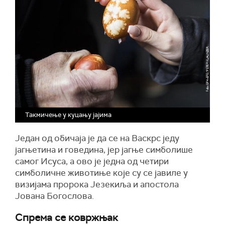
Такмичење у куцању јајима
Један од обичаја је да се на Васкрс једу
јагњетина и говедина, јер јагње симболише
самог Исуса, а ово је једна од четири
симболичне животиње које су се јавиле у
визијама пророка Језекиља и апостола
Јована Богослова.
Спрема се ковржњак