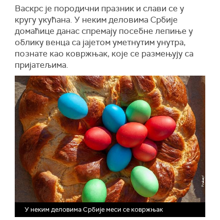
Васкрс је породични празник и слави се у
кругу укућана. У неким деловима Србије
домаћице данас спремају посебне лепиње у
облику венца са јајетом уметнутим унутра,
познате као ковржњак, које се размењују са
пријатељима.
У неким деловима Србије меси се ковржњак