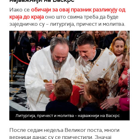
Иако се
обичаји за овај празник разликују од
краја до краја
оно што свима треба да буде
заједничко су – литургија, причест и молитва.
Литургија, причест и молитва – најважнији на Васкрс
После седам недеља Великог поста, многи
верници данас су се причестили. Значај