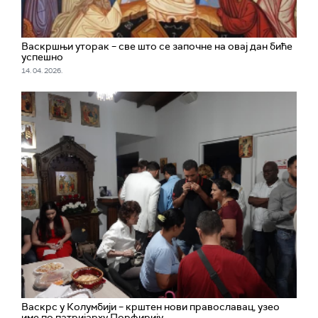
Васкршњи уторак – све што се започне на овај дан биће
успешно
14. 04. 2026.
Васкрс у Колумбији – крштен нови православац, узео
име по патријарху Порфирију