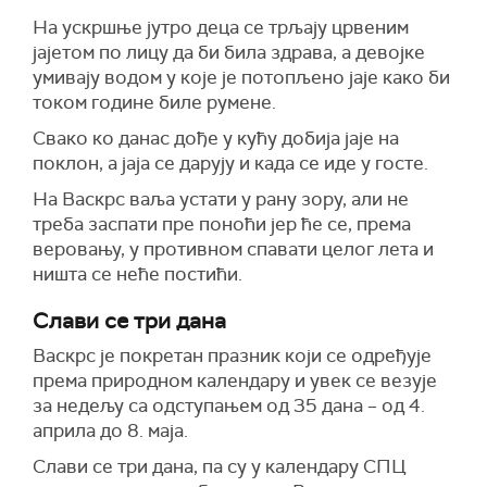
На ускршње јутро деца се трљају црвеним
јајетом по лицу да би била здрава, а девојке
умивају водом у које је потопљено јаје како би
током године биле румене.
Свако ко данас дође у кућу добија јаје на
поклон, а јаја се дарују и када се иде у госте.
На Васкрс ваља устати у рану зору, али не
треба заспати пре поноћи јер ће се, према
веровању, у противном спавати целог лета и
ништа се неће постићи.
Слави се три дана
Васкрс је покретан празник који се одређује
према природном календару и увек се везује
за недељу са одступањем од 35 дана – од 4.
априла до 8. маја.
Слави се три дана, па су у календару СПЦ