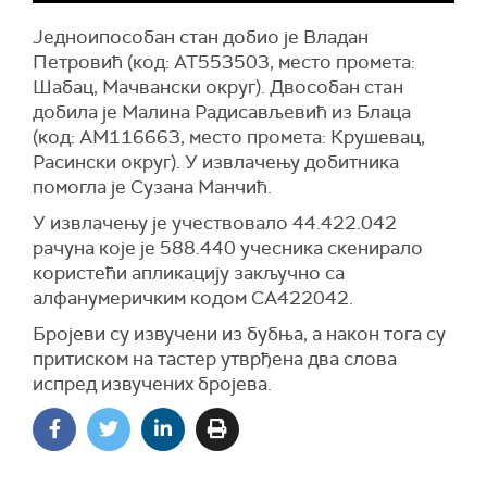
Једноипособан стан добио је Владан
Петровић (код: AT553503, место промета:
Шабац, Мачвански округ). Двособан стан
добила је Малина Радисављевић из Блаца
(код: АМ116663, место промета: Крушевац,
Расински округ). У извлачењу добитника
помогла је Сузана Манчић.
У извлачењу је учествовало 44.422.042
рачуна које је 588.440 учесника скенирало
користећи апликацију закључно са
алфанумеричким кодом CA422042.
Бројеви су извучени из бубња, а након тога су
притиском на тастер утврђена два слова
испред извучених бројева.