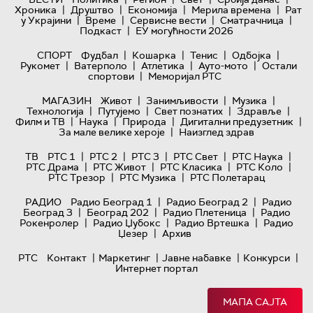
|
|
|
|
Хроника
Друштво
Економија
Мерила времена
Рат
|
|
|
|
у Украјини
Време
Сервисне вести
Сматрачница
|
Подкаст
ЕУ могућности 2026
|
|
|
|
СПОРТ
Фудбал
Кошарка
Тенис
Одбојка
|
|
|
|
Рукомет
Ватерполо
Атлетика
Ауто-мото
Остали
|
спортови
Меморијал РТС
|
|
|
МАГАЗИН
Живот
Занимљивости
Музика
|
|
|
|
Технологијa
Путујемо
Свет познатих
Здравље
|
|
|
|
Филм и ТВ
Наука
Природа
Дигитални предузетник
|
За мале велике хероје
Наизглед здрав
|
|
|
|
|
ТВ
РТС 1
РТС 2
РТС 3
РТС Свет
РТС Наука
|
|
|
|
РТС Драма
РТС Живот
РТС Класика
РТС Коло
|
|
РТС Трезор
РТС Музика
РТС Полетарац
|
|
РАДИО
Радио Београд 1
Радио Београд 2
Радио
|
|
|
Београд 3
Београд 202
Радио Плетеница
Радио
|
|
|
Рокенролер
Радио Џубокс
Радио Вртешка
Радио
|
Џезер
Архив
|
|
|
|
РТС
Контакт
Маркетинг
Јавне набавке
Конкурси
Интернет портал
МАПА САЈТА