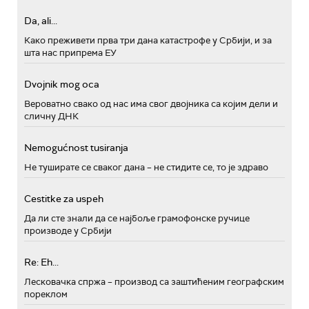
Da, ali...
Како преживети прва три дана катастрофе у Србији, и за
шта нас припрема ЕУ
Dvojnik mog oca
Вероватно свако од нас има свог двојника са којим дели и
сличну ДНК
Nemogućnost tusiranja
Не туширате се сваког дана – не стидите се, то је здраво
Cestitke za uspeh
Да ли сте знали да се најбоље грамофонске ручице
производе у Србији
Re: Eh...
Лесковачка спржа – производ са заштићеним географским
пореклом