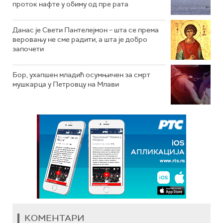
проток нафте у обиму од пре рата
Данас је Свети Пантелејмон – шта се према
веровању не сме радити, а шта је добро
започети
Бор, ухапшен младић осумњичен за смрт
мушкарца у Петровцу на Млави
КОМЕНТАРИ