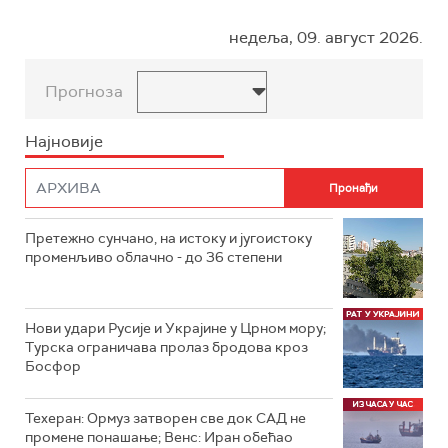
недеља, 09. август 2026.
Прогноза
Најновије
Претежно сунчано, на истоку и југоистоку
променљиво облачно - до 36 степени
Нови удари Русије и Украјине у Црном мору;
Турска ограничава пролаз бродова кроз
Босфор
Техеран: Ормуз затворен све док САД не
промене понашање; Венс: Иран обећао