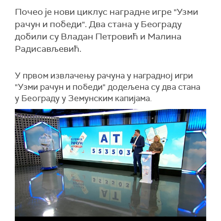
Почео је нови циклус наградне игре "Узми
рачун и победи". Два стана у Београду
добили су Владан Петровић и Малина
Радисављевић.
У првом извлачењу рачуна у наградној игри
"Узми рачун и победи" додељена су два стана
у Београду у Земунским капијама.