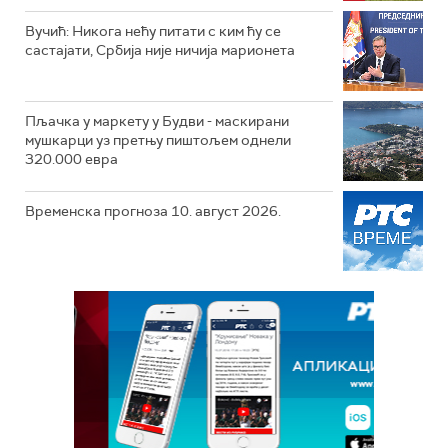
Вучић: Никога нећу питати с ким ћу се
састајати, Србија није ничија марионета
Пљачка у маркету у Будви - маскирани
мушкарци уз претњу пиштољем однели
320.000 евра
Временска прогноза 10. август 2026.