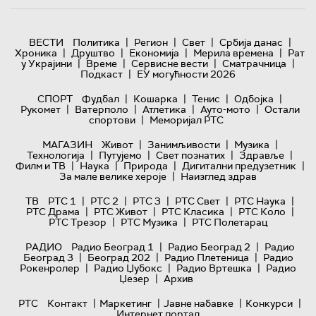
|
|
|
|
ВЕСТИ
Политика
Регион
Свет
Србија данас
|
|
|
|
Хроника
Друштво
Економија
Мерила времена
Рат
|
|
|
|
у Украјини
Време
Сервисне вести
Сматрачница
|
Подкаст
ЕУ могућности 2026
|
|
|
|
СПОРТ
Фудбал
Кошарка
Тенис
Одбојка
|
|
|
|
Рукомет
Ватерполо
Атлетика
Ауто-мото
Остали
|
спортови
Меморијал РТС
|
|
|
МАГАЗИН
Живот
Занимљивости
Музика
|
|
|
|
Технологијa
Путујемо
Свет познатих
Здравље
|
|
|
|
Филм и ТВ
Наука
Природа
Дигитални предузетник
|
За мале велике хероје
Наизглед здрав
|
|
|
|
|
ТВ
РТС 1
РТС 2
РТС 3
РТС Свет
РТС Наука
|
|
|
|
РТС Драма
РТС Живот
РТС Класика
РТС Коло
|
|
РТС Трезор
РТС Музика
РТС Полетарац
|
|
РАДИО
Радио Београд 1
Радио Београд 2
Радио
|
|
|
Београд 3
Београд 202
Радио Плетеница
Радио
|
|
|
Рокенролер
Радио Џубокс
Радио Вртешка
Радио
|
Џезер
Архив
|
|
|
|
РТС
Контакт
Маркетинг
Јавне набавке
Конкурси
Интернет портал