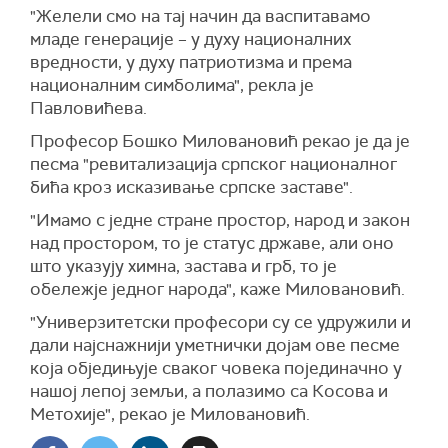
"Желели смо на тај начин да васпитавамо
младе генерације – у духу националних
вредности, у духу патриотизма и према
националним симболима", рекла је
Павловићева.
Професор Бошко Миловановић рекао је да је
песма "ревитализација српског националног
бића кроз исказивање српске заставе".
"Имамо с једне стране простор, народ и закон
над простором, то је статус државе, али оно
што указују химна, застава и грб, то је
обележје једног народа", каже Миловановић.
"Универзитетски професори су се удружили и
дали најснажнији уметнички дојам ове песме
која обједињује сваког човека појединачно у
нашој лепој земљи, а полазимо са Косова и
Метохије", рекао је Миловановић.