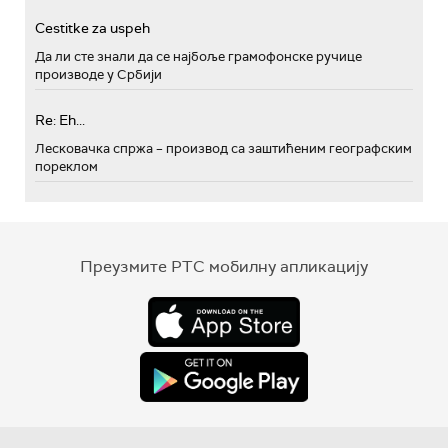
Cestitke za uspeh
Да ли сте знали да се најбоље грамофонске ручице
производе у Србији
Re: Eh...
Лесковачка спржа – производ са заштићеним географским
пореклом
Преузмите РТС мобилну апликацију