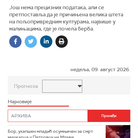
Још нема прецизних података, али се
претпоставља да је причињена велика штета
на пољопривредним културама, највише у
малињацима, где је почела берба.
недеља, 09. август 2026.
Прогноза
Најновије
Бор, ухапшен младић осумњичен за смрт
мушкарца у Петровцу на Млави