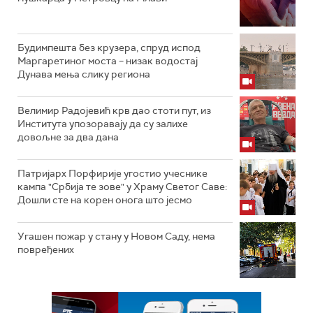
Будимпешта без крузера, спруд испод
Маргаретиног моста – низак водостај
Дунава мења слику региона
Велимир Радојевић крв дао стоти пут, из
Института упозоравају да су залихе
довољне за два дана
Патријарх Порфирије угостио учеснике
кампа "Србија те зове" у Храму Светог Саве:
Дошли сте на корен онога што јесмо
Угашен пожар у стану у Новом Саду, нема
повређених