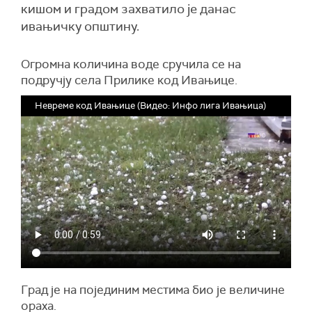
кишом и градом захватило је данас
ивањичку општину.
Огромна количина воде сручила се на
подручју села Прилике код Ивањице.
Невреме код Ивањице (Видео: Инфо лига Ивањица)
Град је на појединим местима био је величине
ораха.