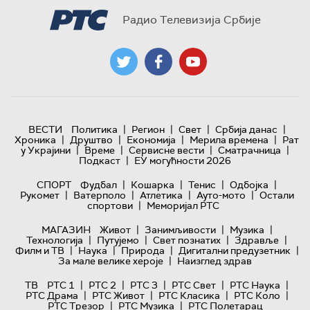
Радио Телевизија Србије
|
|
|
|
ВЕСТИ
Политика
Регион
Свет
Србија данас
|
|
|
|
Хроника
Друштво
Економија
Мерила времена
Рат
|
|
|
|
у Украјини
Време
Сервисне вести
Сматрачница
|
Подкаст
ЕУ могућности 2026
|
|
|
|
СПОРТ
Фудбал
Кошарка
Тенис
Одбојка
|
|
|
|
Рукомет
Ватерполо
Атлетика
Ауто-мото
Остали
|
спортови
Меморијал РТС
|
|
|
МАГАЗИН
Живот
Занимљивости
Музика
|
|
|
|
Технологијa
Путујемо
Свет познатих
Здравље
|
|
|
|
Филм и ТВ
Наука
Природа
Дигитални предузетник
|
За мале велике хероје
Наизглед здрав
|
|
|
|
|
ТВ
РТС 1
РТС 2
РТС 3
РТС Свет
РТС Наука
|
|
|
|
РТС Драма
РТС Живот
РТС Класика
РТС Коло
|
|
РТС Трезор
РТС Музика
РТС Полетарац