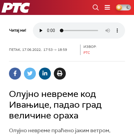
РТС
Читај ми!
ИЗВОР:
ПЕТАК, 17.06.2022, 17:53 -> 18:59
РТС
Олујно невреме код
Ивањице, падао град
величине ораха
Олујно невреме праћено јаким ветром,