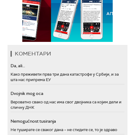
КОМЕНТАРИ
Da, ali...
Како преживети прва три дана катастрофе у Србији, и за
шта нас припрема ЕУ
Dvojnik mog oca
Вероватно свако од нас има свог двојника са којим дели и
сличну ДНК
Nemogućnost tusiranja
Не туширате се сваког дана – не стидите се, то је здраво