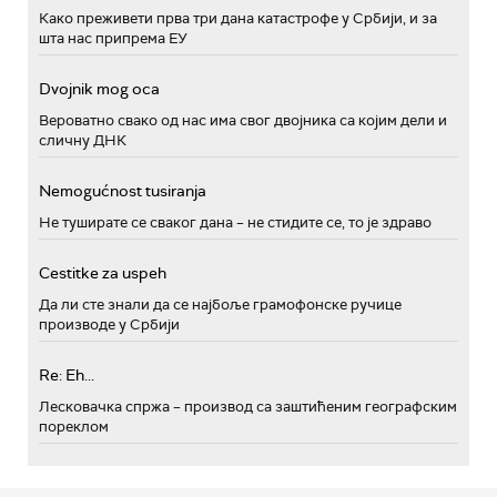
Како преживети прва три дана катастрофе у Србији, и за
шта нас припрема ЕУ
Dvojnik mog oca
Вероватно свако од нас има свог двојника са којим дели и
сличну ДНК
Nemogućnost tusiranja
Не туширате се сваког дана – не стидите се, то је здраво
Cestitke za uspeh
Да ли сте знали да се најбоље грамофонске ручице
производе у Србији
Re: Eh...
Лесковачка спржа – производ са заштићеним географским
пореклом