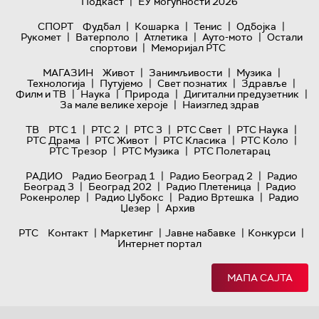
|
Подкаст
ЕУ могућности 2026
|
|
|
|
СПОРТ
Фудбал
Кошарка
Тенис
Одбојка
|
|
|
|
Рукомет
Ватерполо
Атлетика
Ауто-мото
Остали
|
спортови
Меморијал РТС
|
|
|
МАГАЗИН
Живот
Занимљивости
Музика
|
|
|
|
Технологијa
Путујемо
Свет познатих
Здравље
|
|
|
|
Филм и ТВ
Наука
Природа
Дигитални предузетник
|
За мале велике хероје
Наизглед здрав
|
|
|
|
|
ТВ
РТС 1
РТС 2
РТС 3
РТС Свет
РТС Наука
|
|
|
|
РТС Драма
РТС Живот
РТС Класика
РТС Коло
|
|
РТС Трезор
РТС Музика
РТС Полетарац
|
|
РАДИО
Радио Београд 1
Радио Београд 2
Радио
|
|
|
Београд 3
Београд 202
Радио Плетеница
Радио
|
|
|
Рокенролер
Радио Џубокс
Радио Вртешка
Радио
|
Џезер
Архив
|
|
|
|
РТС
Контакт
Маркетинг
Јавне набавке
Конкурси
Интернет портал
МАПА САЈТА