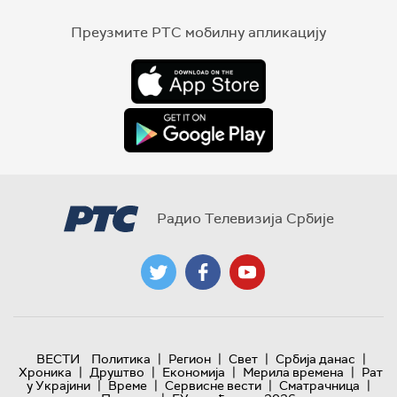
Преузмите РТС мобилну апликацију
Радио Телевизија Србије
|
|
|
|
ВЕСТИ
Политика
Регион
Свет
Србија данас
|
|
|
|
Хроника
Друштво
Економија
Мерила времена
Рат
|
|
|
|
у Украјини
Време
Сервисне вести
Сматрачница