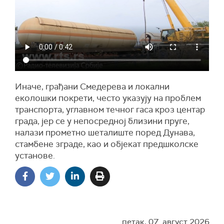
Иначе, грађани Смедерева и локални
еколошки покрети, често указују на проблем
транспорта, углавном течног гаса кроз центар
града, јер се у непосредној близини пруге,
налази прометно шеталиште поред Дунава,
стамбене зграде, као и објекат предшколске
установе.
петак, 07. август 2026.