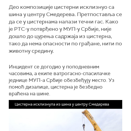
Део композиције цистерни исклизнуо са
шина у центру Смедерева. Претпоставља се
да се у цистернама налази течни гас. Како
је РТС-у потврђено у МУП-у Србије, није
дошло до цурења садржаја из цистерна,
тако да нема опасности по грађане, нити по
животну средину.
Инцидент се догодио у поподневним
часовима, а екипе ватрогасно-спасилачке
једнице МУП-а Србије обезбеђују место. Уз
помоћ дизалице, цистерна је безбедно
враћена на шине.
Цистерна исклизнула из шина у центру Смедерева