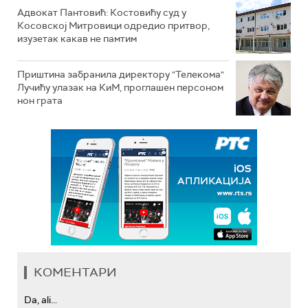
Адвокат Пантовић: Костовићу суд у
Косовској Митровици одредио притвор,
изузетак какав не памтим
Приштина забранила директору "Телекома"
Лучићу улазак на КиМ, проглашен персоном
нон грата
КОМЕНТАРИ
Da, ali...