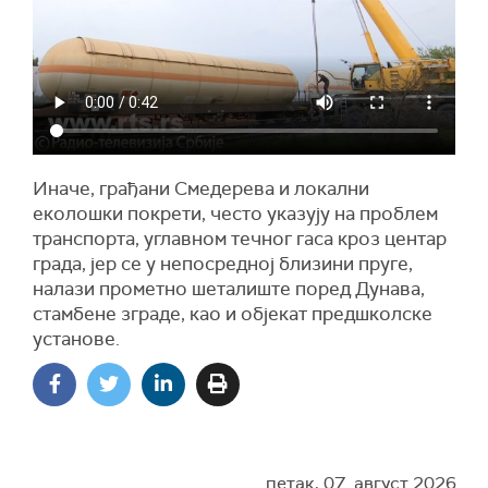
Иначе, грађани Смедерева и локални
еколошки покрети, често указују на проблем
транспорта, углавном течног гаса кроз центар
града, јер се у непосредној близини пруге,
налази прометно шеталиште поред Дунава,
стамбене зграде, као и објекат предшколске
установе.
петак, 07. август 2026.