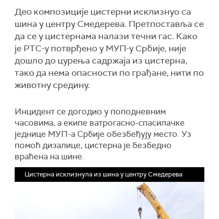
Део композиције цистерни исклизнуо са
шина у центру Смедерева. Претпоставља се
да се у цистернама налази течни гас. Како
је РТС-у потврђено у МУП-у Србије, није
дошло до цурења садржаја из цистерна,
тако да нема опасности по грађане, нити по
животну средину.
Инцидент се догодио у поподневним
часовима, а екипе ватрогасно-спасилачке
једнице МУП-а Србије обезбеђују место. Уз
помоћ дизалице, цистерна је безбедно
враћена на шине.
Цистерна исклизнула из шина у центру Смедерева