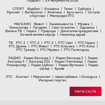
|
Подкаст
ЕУ могућности 2026
|
|
|
|
СПОРТ
Фудбал
Кошарка
Тенис
Одбојка
|
|
|
|
Рукомет
Ватерполо
Атлетика
Ауто-мото
Остали
|
спортови
Меморијал РТС
|
|
|
МАГАЗИН
Живот
Занимљивости
Музика
|
|
|
|
Технологијa
Путујемо
Свет познатих
Здравље
|
|
|
|
Филм и ТВ
Наука
Природа
Дигитални предузетник
|
За мале велике хероје
Наизглед здрав
|
|
|
|
|
ТВ
РТС 1
РТС 2
РТС 3
РТС Свет
РТС Наука
|
|
|
|
РТС Драма
РТС Живот
РТС Класика
РТС Коло
|
|
РТС Трезор
РТС Музика
РТС Полетарац
|
|
РАДИО
Радио Београд 1
Радио Београд 2
Радио
|
|
|
Београд 3
Београд 202
Радио Плетеница
Радио
|
|
|
Рокенролер
Радио Џубокс
Радио Вртешка
Радио
|
Џезер
Архив
|
|
|
|
РТС
Контакт
Маркетинг
Јавне набавке
Конкурси
Интернет портал
МАПА САЈТА