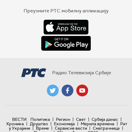
Преузмите РТС мобилну апликацију
Радио Телевизија Србије
|
|
|
|
ВЕСТИ
Политика
Регион
Свет
Србија данас
|
|
|
|
Хроника
Друштво
Економија
Мерила времена
Рат
|
|
|
|
у Украјини
Време
Сервисне вести
Сматрачница