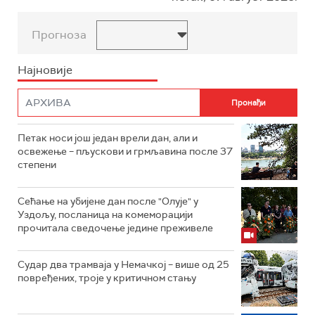
Прогноза
Најновије
Петак носи још један врели дан, али и
освежење – пљускови и грмљавина после 37
степени
Сећање на убијене дан после "Олује" у
Уздољу, посланица на комеморацији
прочитала сведочење једине преживеле
Судар два трамваја у Немачкој – више од 25
повређених, троје у критичном стању