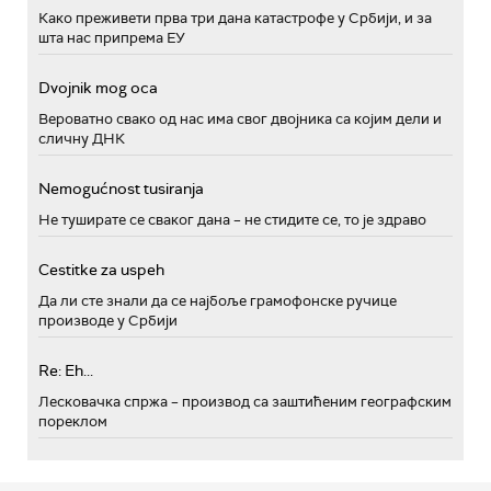
Како преживети прва три дана катастрофе у Србији, и за
шта нас припрема ЕУ
Dvojnik mog oca
Вероватно свако од нас има свог двојника са којим дели и
сличну ДНК
Nemogućnost tusiranja
Не туширате се сваког дана – не стидите се, то је здраво
Cestitke za uspeh
Да ли сте знали да се најбоље грамофонске ручице
производе у Србији
Re: Eh...
Лесковачка спржа – производ са заштићеним географским
пореклом