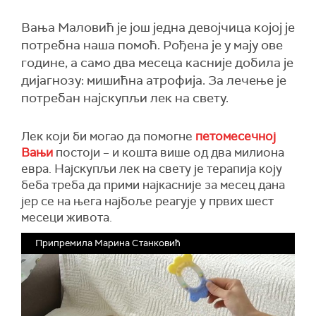
Вања Маловић је још једна девојчица којој је
потребна наша помоћ. Рођена је у мају ове
године, а само два месеца касније добила је
дијагнозу: мишићна атрофија. За лечење је
потребан најскупљи лек на свету.
Лек који би могао да помогне
петомесечној
Вањи
постоји – и кошта више од два милиона
евра. Најскупљи лек на свету је терапија коју
беба треба да прими најкасније за месец дана
јер се на њега најбоље реагује у првих шест
месеци живота.
Припремила Марина Станковић