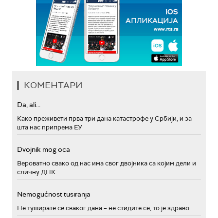
КОМЕНТАРИ
Da, ali...
Како преживети прва три дана катастрофе у Србији, и за
шта нас припрема ЕУ
Dvojnik mog oca
Вероватно свако од нас има свог двојника са којим дели и
сличну ДНК
Nemogućnost tusiranja
Не туширате се сваког дана – не стидите се, то је здраво