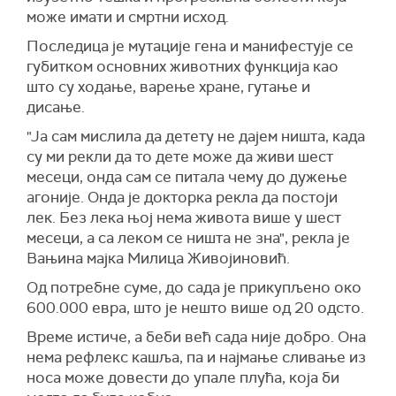
може имати и смртни исход.
Последица је мутације гена и манифестује се
губитком основних животних функција као
што су ходање, варење хране, гутање и
дисање.
"Ја сам мислила да детету не дајем ништа, када
су ми рекли да то дете може да живи шест
месеци, онда сам се питала чему до дужење
агоније. Онда је докторка рекла да постоји
лек. Без лека њој нема живота више у шест
месеци, а са леком се ништа не зна", рекла је
Вањина мајка Милица Живојиновић.
Од потребне суме, до сада је прикупљено око
600.000 евра, што је нешто више од 20 одсто.
Време истиче, а беби већ сада није добро. Она
нема рефлекс кашља, па и најмање сливање из
носа може довести до упале плућа, која би