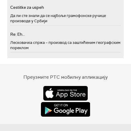
Cestitke za uspeh
Да ли сте знали да се најбоље грамофонске ручице
производе у Србији
Re: Eh...
Лесковачка спржа – производ са заштићеним географским
пореклом
Преузмите РТС мобилну апликацију