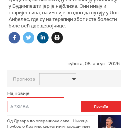
у Будимпешти јер је најближа. Они имају и
старијег сина, па им није згодно да путују у Лос
Анђелес, где су на терапији због исте болести
биле већ две девојчице.
субота, 08. август 2026.
Прогноза
Најновије
Од Дрвара до операционе сале – Никица
Грубор о Крајини, хирургији и породичним