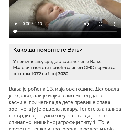
Како да помогнете Вањи
У прикупљању средстава за лечење Вање
Маловић можете помоћи слањем СМС поруке са
текстом
1077
на број
3030
.
Вања је рођена 13. маја ове године. Деловала
је здраво, али је мајка, само месец дана
касније, приметила да дете превише спава,
због чега ју је одвела лекару. Генетска анализа
потврдила је сумње неуролога, да је реч о
спиналној мишићној атрофији типу 1. То је
изузетно тешка и прогресивна болести која