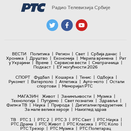
Радио Телевизија Србије
|
|
|
|
ВЕСТИ
Политика
Регион
Свет
Србија данас
|
|
|
|
Хроника
Друштво
Економија
Мерила времена
Рат
|
|
|
|
у Украјини
Време
Сервисне вести
Сматрачница
|
Подкаст
ЕУ могућности 2026
|
|
|
|
СПОРТ
Фудбал
Кошарка
Тенис
Одбојка
|
|
|
|
Рукомет
Ватерполо
Атлетика
Ауто-мото
Остали
|
спортови
Меморијал РТС
|
|
|
МАГАЗИН
Живот
Занимљивости
Музика
|
|
|
|
Технологијa
Путујемо
Свет познатих
Здравље
|
|
|
|
Филм и ТВ
Наука
Природа
Дигитални предузетник
|
За мале велике хероје
Наизглед здрав
|
|
|
|
|
ТВ
РТС 1
РТС 2
РТС 3
РТС Свет
РТС Наука
|
|
|
|
РТС Драма
РТС Живот
РТС Класика
РТС Коло
|
|
РТС Трезор
РТС Музика
РТС Полетарац