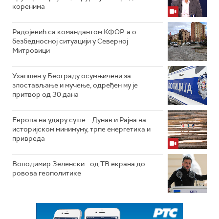
коренима
Радојевић са командантом КФОР-а о
безбедносној ситуацији у Северној
Митровици
Ухапшен у Београду осумњичени за
злостављање и мучење, одређен му је
притвор од 30 дана
Европа на удару суше – Дунав и Рајна на
историјском минимуму, трпе енергетика и
привреда
Володимир Зеленски - од ТВ екрана до
ровова геополитике