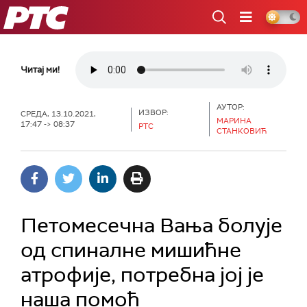
РТС
Читај ми!
АУТОР:
ИЗВОР:
СРЕДА, 13.10.2021,
МАРИНА
17:47 -> 08:37
РТС
СТАНКОВИЋ
Петомесечна Вања болује
од спиналне мишићне
атрофије, потребна јој је
наша помоћ