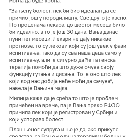
могла да буде кобна.
"За њену болест, лек би био идеалан да се
примио још у породилишту. Све друго је касно.
По проценама лекара, до шестог месеца било
би идеално, а то је још 30 дана. Вања данас
пуни пет месеци. Лекари не дају никакве
прогнозе, то су лекови који су још увек у фази
испитивања, тако да су сва наша деца само у
испитивању, али је сигурно да ће та генска
терапија помоћи да што дуже очува своју
функцију гутања и дисања. То је оно што лек
који код нас добија неће моћи да сачува",
навела је Вањина мајка.
Милица каже да је срећа то што је проблем
примећен на време, па је Вања преко РФЗО
примила лек који је регистрован у Србији и
који успорава болест.
План њеног супруга и ње је да, ако прикупе
средства, са Вањом оду на терапију у болницу