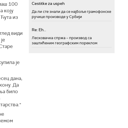
Cestitke za uspeh
имаш 100
а коју
Да ли сте знали да се најбоље грамофонске
 Ћута из
ручице производе у Србији
Re: Eh...
глед види
Лесковачка спржа – производ са
 је
заштићеним географским пореклом
 Старе
купила је
есец дана,
кону. Да
ња било
а
тарства."
не
лемом