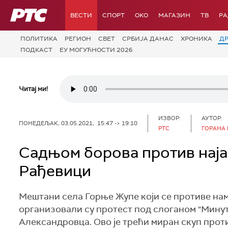
РТС
ВЕСТИ
СПОРТ
OKO
МАГАЗИН
ТВ
Р
ПОЛИТИКА
РЕГИОН
СВЕТ
СРБИЈА ДАНАС
ХРОНИКА
Д
ПОДКАСТ
ЕУ МОГУЋНОСТИ 2026
Читај ми!
ИЗВОР:
АУТОР:
ПОНЕДЕЉАК, 03.05.2021, 15:47 -> 19:10
РТС
ГОРАНА
Садњом борова против нај
Рађевици
Мештани села Горње Жупе који се противе на
организовали су протест под слоганом "Минут
Александровца. Ово је трећи миран скуп прот