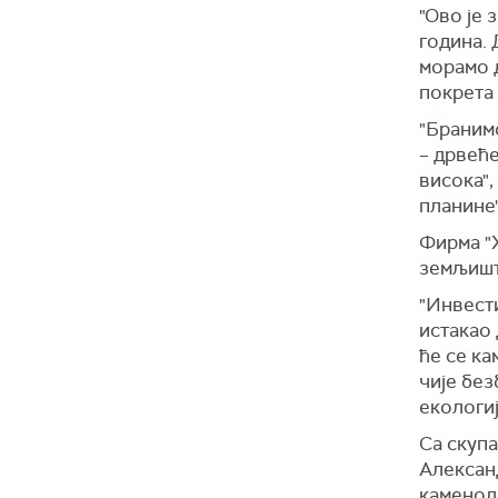
"Ово је 
година. 
морамо д
покрета
"Бранимо
– дрвеће
висока"
планине"
Фирма "Х
земљиште
"Инвести
истакао 
ће се к
чије без
екологи
Са скупа
Алексан
каменол