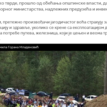
ако тврде, прошло од обећања општинске власти, да
орног министарства, надлежних предузећа и инве
, претежно произвођачи јагодичастог воћа страхују з
цију и здравље, уколико се крене са експлоатацијом д
а потребе путева, железница, који је цењен и веома т
.
мила Горана Младеновић