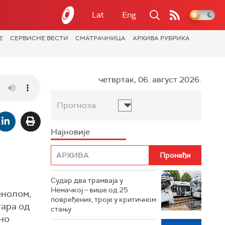
Lat
Eng
Е
СЕРВИСНЕ ВЕСТИ
СМАТРАЧНИЦА
АРХИВА РУБРИКА
четвртак, 06. август 2026.
Прогноза
Најновије
Судар два трамваја у
Немачкој – више од 25
енолом,
повређених, троје у критичном
тара од
стању
дно