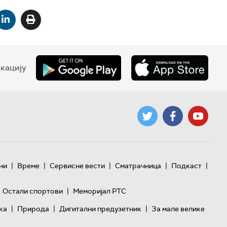
кацију
|
|
|
|
|
ни
Време
Сервисне вести
Сматрачница
Подкаст
|
Остали спортови
Меморијал РТС
|
|
|
ка
Природа
Дигитални предузетник
За мале велике