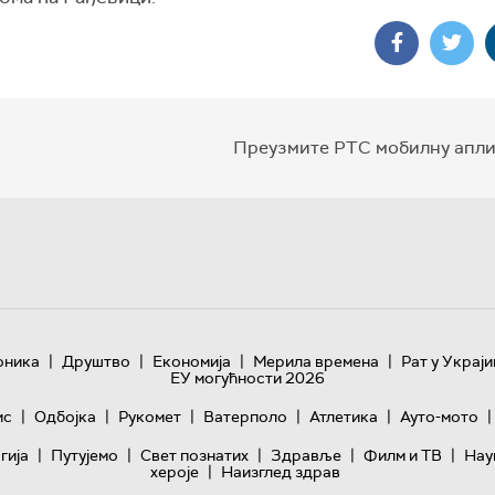
Преузмите РТС мобилну апли
|
|
|
|
оника
Друштво
Економија
Мерила времена
Рат у Украји
ЕУ могућности 2026
|
|
|
|
|
|
ис
Одбојка
Рукомет
Ватерполо
Атлетика
Ауто-мото
|
|
|
|
|
гијa
Путујемо
Свет познатих
Здравље
Филм и ТВ
Нау
|
хероје
Наизглед здрав