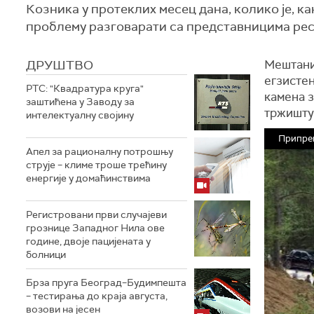
Козника у протеклих месец дана, колико је, к
проблему разговарати са представницима рес
ДРУШТВО
Мештани
егзистен
РТС: "Квадратура круга"
камена з
заштићена у Заводу за
тржишту
интелектуалну својину
Припре
Апел за рационалну потрошњу
струје – климе троше трећину
енергије у домаћинствима
Регистровани први случајеви
грознице Западног Нила ове
године, двоје пацијената у
болници
Брза пруга Београд–Будимпешта
– тестирања до краја августа,
возови на јесен