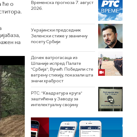
Временска прогноза 7. август
 ће о
2026.
ститора.
а
Украјински председник
ијабаза,
Зеленски стиже у званичну
ражен на
посету Србији
Дочек ватрогасаца из
Шпаније испред Палате
"Србија"; Вучић: Победили сте
ватрену стихију, показали шта
значи храброст
РТС: "Квадратура круга"
заштићена у Заводу за
интелектуалну својину