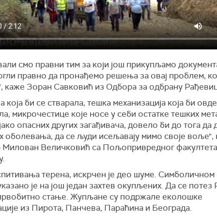
али смо правни тим за који још прикупљамо документ
гли правно да пронађемо решења за овај проблем, кој
", каже Зоран Савковић из Одбора за одбрану Рађевиц
 која би се стварала, тешка механизација која би овде
а, микрочестице које носе у себи остатке тешких мет
јако опасних других загађивача, довело би до тога да 
 оболевања, да се људи исељавају мимо своје воље",
р Милован Величковић са Пољопривредног факултета
у.
спитивања терена, искрчен је део шуме. Симболичном
казано је на још један захтев окупљених. Да се потез
 првобитно стање. Жупљане су подржале еколошке
ције из Пирота, Панчева, Параћина и Београда.