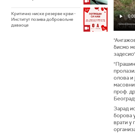
Критично ниске резерве крви -
Институт позива добровољне
даваоце
"Ангажов
бисмо мо
задесио
"Прашина
пролазил
олова и 
масовних
проф. д
Београд
Зарад и
борова у
врати у
организа