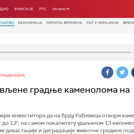
АДИО
ЕМИСИЈЕ
РТС
Остало
РУШТВО
ЕКОНОМИЈА
МЕРИЛА ВРЕМЕНА
РАТ У УКРАЈИНИ
ВРЕМ
 МЛАДЕНОВИЋ
ављене градње каменолома на
мери инвеститора да на брду Рађевица отвори кам
 до 12", на самом локалитету удаљеном 13 киломе
ив девастације и деградације животне средине по