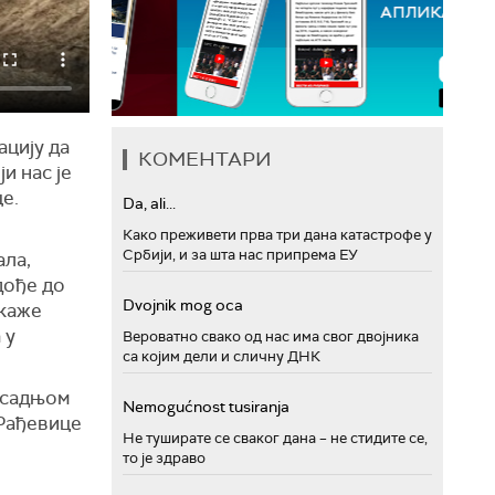
ацију да
КОМЕНТАРИ
и нас је
е.
Da, ali...
Како преживети прва три дана катастрофе у
Србији, и за шта нас припрема ЕУ
ала,
дође до
Dvojnik mog oca
 каже
 у
Вероватно свако од нас има свог двојника
са којим дели и сличну ДНК
 садњом
Nemogućnost tusiranja
 Рађевице
Не туширате се сваког дана – не стидите се,
то је здраво