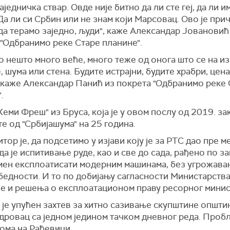
заједничка ствар. Овде није битно да ли сте геј, да ли 
Да ли си Србин или не знам који Марсовац. Ово је прич
а терамо заједно, људи", каже Александар Јовановић
 "Одбранимо реке Старе планине".
 нешто много веће, много теже од онога што се на из
, шума или стена. Будите истрајни, будите храбри, цена
, каже Александар Панић из покрета "Одбранимо реке
.
еми Фреш" из Бруса, која је у овом послу од 2019. за
 од "Србијашума" на 25 година.
тор је, да подсетимо у изјави коју је за РТС дао пре м
да је испитивање руде, као и све до сада, рађено по за
амен експлоатисати модерним машинама, без угрожава
бедности. И то по добијању сагласности Министарств
је и решења о експлоатационом праву ресорног минис
 је упућен захтев за хитно сазивање скупштине општи
дровац са једном једином тачком дневног реда. Проб
ома на Рађевици.