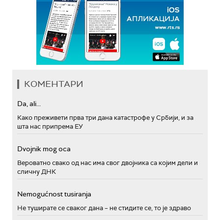
КОМЕНТАРИ
Da, ali...
Како преживети прва три дана катастрофе у Србији, и за
шта нас припрема ЕУ
Dvojnik mog oca
Вероватно свако од нас има свог двојника са којим дели и
сличну ДНК
Nemogućnost tusiranja
Не туширате се сваког дана – не стидите се, то је здраво