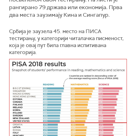
рангирано 79 држава или економија. Прва
два места заузимају Кина и Сингапур.
Србија је заузела 45. место на ПИСА
тестирању, у категорији читалачка писменост,
која је овај пут била главна испитивана
категорија.