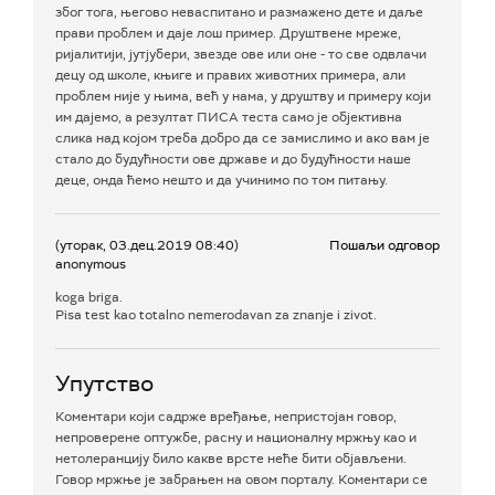
због тога, његово неваспитано и размажено дете и даље
прави проблем и даје лош пример. Друштвене мреже,
ријалитији, јутјубери, звезде ове или оне - то све одвлачи
децу од школе, књиге и правих животних примера, али
проблем није у њима, већ у нама, у друштву и примеру који
им дајемо, а резултат ПИСА теста само је објективна
слика над којом треба добро да се замислимо и ако вам је
стало до будућности ове државе и до будућности наше
деце, онда ћемо нешто и да учинимо по том питању.
(уторак, 03.дец.2019 08:40)
Пошаљи одговор
anonymous
koga briga.
Pisa test kao totalno nemerodavan za znanje i zivot.
Упутство
Коментари који садрже вређање, непристојан говор,
непроверене оптужбе, расну и националну мржњу као и
нетолеранцију било какве врсте неће бити објављени.
Говор мржње је забрањен на овом порталу. Коментари се