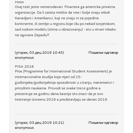
Hmm
Ovaj test jeste nemerodavan. Finansira ga americka privatna
organizacija. Da li zaista mislite da vise i bolje znaju mladi
Kanadjani i Amerikanci, koji ne znaju ni za pojedine
kontinente, ili zemlje u regionu koje idu po nekad sovjetskom,
sad ruskom modelu (sirina u obrazovanju) - sto u stvari nikako
ne ogovara Zapadu?!
(уторак, 03.дец.2019 10:45)
Пошаљи одговор
anonymous
PISA 2018
Pisa (Programme for International Student Assessment) je
internacionalna studija koja mjeri od 15-
godisnjaka/godisnjakinja sposobnost u citanju, matematici i
prirodnim naukama. Provodi se svake trece godine a
prezentuje se godinu dana kasnije sto znaci da je ovo
testiranje izvrseno 2018 a predstavljaju se danas 2019.
(уторак, 03.дец.2019 10:21)
Пошаљи одговор
anonymous