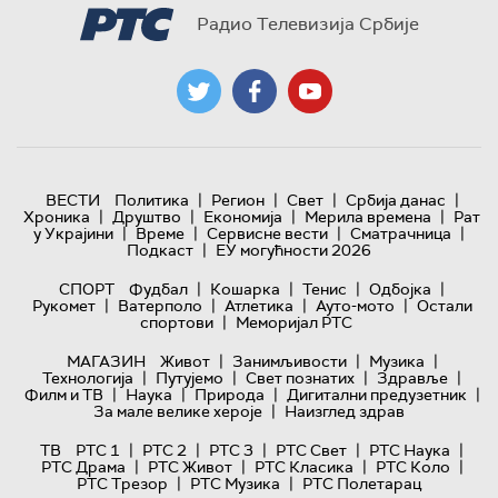
Радио Телевизија Србије
|
|
|
|
ВЕСТИ
Политика
Регион
Свет
Србија данас
|
|
|
|
Хроника
Друштво
Економија
Мерила времена
Рат
|
|
|
|
у Украјини
Време
Сервисне вести
Сматрачница
|
Подкаст
ЕУ могућности 2026
|
|
|
|
СПОРТ
Фудбал
Кошарка
Тенис
Одбојка
|
|
|
|
Рукомет
Ватерполо
Атлетика
Ауто-мото
Остали
|
спортови
Меморијал РТС
|
|
|
МАГАЗИН
Живот
Занимљивости
Музика
|
|
|
|
Технологијa
Путујемо
Свет познатих
Здравље
|
|
|
|
Филм и ТВ
Наука
Природа
Дигитални предузетник
|
За мале велике хероје
Наизглед здрав
|
|
|
|
|
ТВ
РТС 1
РТС 2
РТС 3
РТС Свет
РТС Наука
|
|
|
|
РТС Драма
РТС Живот
РТС Класика
РТС Коло
|
|
РТС Трезор
РТС Музика
РТС Полетарац