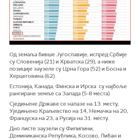
Од земаља бивше Југославије, испред Србије
су Словенија (21) и Хрватска (29), а ниже
позиције заузеле су Црна Гора (52) и Босна и
Херцеговина (62).
Естонија, Канада, Финска и Ирска су најбоље
рангиране земље са Запада (5-8 места).
Сједињене Државе се налазе на 13. месту,
Уједињено Краљевство на 14, Немачка на 20,
Француска на 23, а Русија на 31. месту.
Дно листе заузели су Филипини,
Доминиканска Република, Косово, Либан и