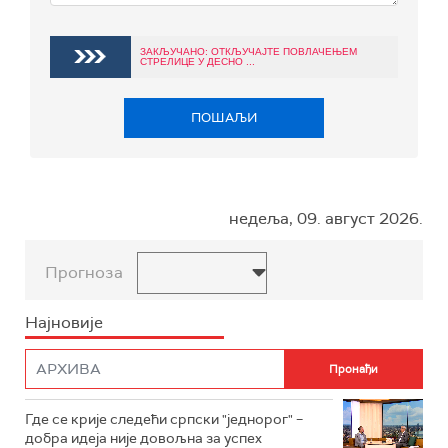
ЗАКЉУЧАНО: ОТКЉУЧАЈТЕ ПОВЛАЧЕЊЕМ
СТРЕЛИЦЕ У ДЕСНО ...
ПОШАЉИ
недеља, 09. август 2026.
Прогноза
Најновије
Где се крије следећи српски "једнорог" –
добра идеја није довољна за успех