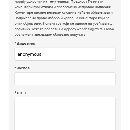
морају односити на тему чланка. Предност ће имати
коментари граматички и правописно исправно написани.
Коментаре писане великим словима нећемо објављивати.
Задржавамо право избора и краћења коментара који ће
бити објављени. Коментаре који се односе на уређивачку
политику можете послати на адресу webdesk@rts.rs. Поља
обележена звездицом обавезно попуните.
*Ваше име:
*наслов
*текст