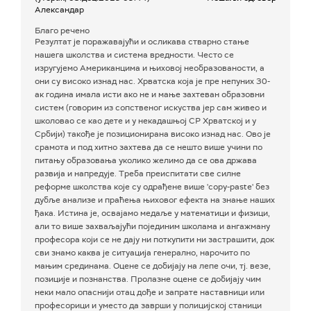
Александар
Благо речено
Резултат је поражавајући и осликава стварно стање
нашега школства и система вредности. Често се
изругујемо Американцима и њиховој необразованости, а
они су високо изнад нас. Хрватска која је пре непуних 30-
ак година имала исти ако не и мање захтеван образовни
систем (говорим из сопственог искуства јер сам живео и
школовао се као дете и у некадашњој СР Хрватској и у
Србији) такође је позиционирана високо изнад нас. Ово је
срамота и под хитно захтева да се нешто више учини по
питању образовања уколико желимо да се ова држава
развија и напредује. Треба преиспитати све силне
реформе школства које су одрађене више 'copy-paste' без
дубље анализе и праћења њиховог ефекта на знање наших
ђака. Истина је, освајамо медаље у математици и физици,
али то више захваљајући појединим школама и ангажману
професора који се не дају ни поткупити ни застрашити, док
сви знамо каква је ситуација генерално, нарочито по
мањим срединама. Оцене се добијају на лепе очи, тј. везе,
позиције и познанства. Пролазне оцене се добијају чим
неки мало опаснији отац дође и запрате наставници или
професорици и уместо да заврши у полицијској станици