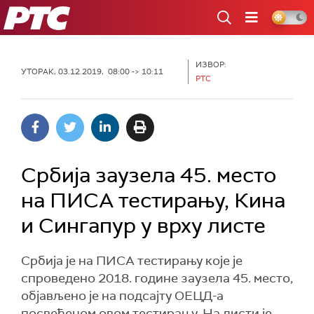
РТС
ИЗВОР:
УТОРАК, 03.12.2019, 08:00 -> 10:11
РТС
Србија заузела 45. место
на ПИСА тестирању, Кина
и Сингапур у врху листе
Србија је на ПИСА тестирању које је
спроведено 2018. године заузела 45. место,
обjављено је на подсајту ОЕЦД-а
посвећеном овом тестирању. На листи је