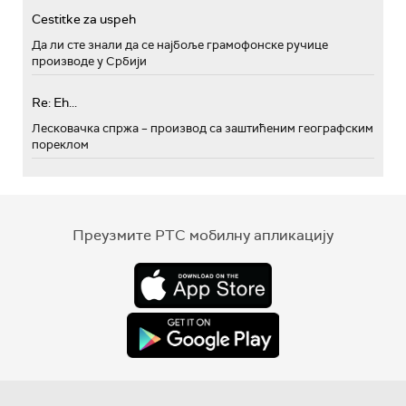
Cestitke za uspeh
Да ли сте знали да се најбоље грамофонске ручице
производе у Србији
Re: Eh...
Лесковачка спржа – производ са заштићеним географским
пореклом
Преузмите РТС мобилну апликацију