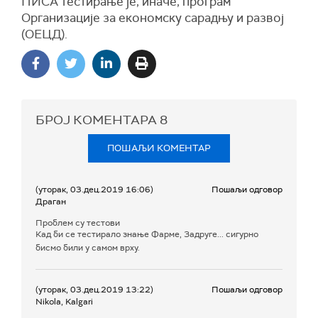
ПИСА тестирање је, иначе, програм
Организације за економску сарадњу и развој
(ОЕЦД).
БРОЈ КОМЕНТАРА
8
ПОШАЉИ КОМЕНТАР
(уторак, 03.дец.2019 16:06)
Пошаљи одговор
Драган
Проблем су тестови
Кад би се тестирало знање Фарме, Задруге... сигурно
бисмо били у самом врху.
(уторак, 03.дец.2019 13:22)
Пошаљи одговор
Nikola, Kalgari