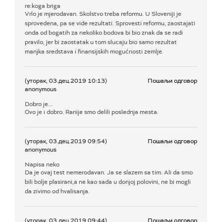
re:koga briga
Vrlo je mjerodavan. Skolstvo treba reformu. U Sloveniji je
sprovedena, pa se vide rezultati. Sprovesti reformu, zaostajati
onda od bogatih za nekoliko bodova bi bio znak da se radi
pravilo, jer bi zaostatak u tom slucaju bio samo rezultat
manjka sredstava i finansijskih mogućnosti zemlje.
(уторак, 03.дец.2019 10:13)
Пошаљи одговор
anonymous
Dobro je...
Ovo je i dobro. Ranije smo delili poslednja mesta.
(уторак, 03.дец.2019 09:54)
Пошаљи одговор
anonymous
Napisa neko
Da je ovaj test nemerodavan. Ja se slazem sa tim. Ali da smo
bili bolje plasirani,a ne kao sada u donjoj polovini, ne bi mogli
da zivimo od hvalisanja.
(уторак, 03.дец.2019 09:44)
Пошаљи одговор