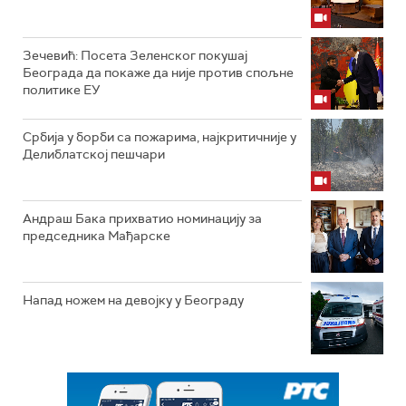
Зечевић: Посета Зеленског покушај
Београда да покаже да није против спољне
политике ЕУ
Србија у борби са пожарима, најкритичније у
Делиблатској пешчари
Андраш Бака прихватио номинацију за
председника Мађарске
Напад ножем на девојку у Београду