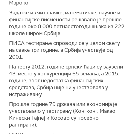
Мароко.
Задатке из читалачке, математичке, научне и
финансијске писмености решавало је прошле
године око 8.000 петнаестогодишњака из 222
школе широм Србије.
ПИСА тестирање спроводи се у целом свету
на сваке три године, а Србија учествује од
2001.
На тесту 2012. године српски ђаци су заузели
43. место у конкуренцији 65 земаља, а 2015.
године, због недостатка финансијских
средстава, Србија није ни учествовала у
истраживању.
Прошле године 79 држава или економија је
учествовало у тестирању (Хонгконг, Макао,
Кинески Тајпеј и Косово су посебно
рангирани).