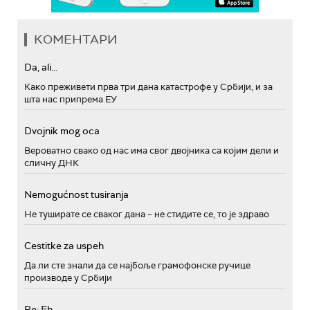
КОМЕНТАРИ
Da, ali...
Како преживети прва три дана катастрофе у Србији, и за
шта нас припрема ЕУ
Dvojnik mog oca
Вероватно свако од нас има свог двојника са којим дели и
сличну ДНК
Nemogućnost tusiranja
Не туширате се сваког дана – не стидите се, то је здраво
Cestitke za uspeh
Да ли сте знали да се најбоље грамофонске ручице
производе у Србији
Re: Eh...