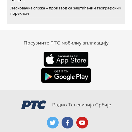
Лесковачка спржа – производ са заштићеним географским
пореклом
Преузмите РТС мобилну апликацију
Радио Телевизија Србије