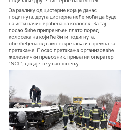
подизање друге цистерне на колосек.
За разлику од цистерне која је данас
подигнута, друга цистерна неће моћи да буде
на исти начин враћена на колосек. За тај
посао биће припремљен плато поред
колосека на који ће бити подигнута,
обезбеђена од самопокретања и спремна за
претакање. Посао претакања организоваће
железнички превозник, приватни оператер
"NCL", додаје се у саопштењу.