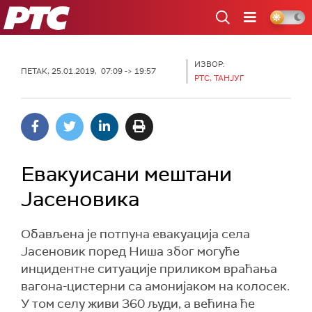
РТС
ИЗВОР:
ПЕТАК, 25.01.2019, 07:09 -> 19:57
РТС, ТАНЈУГ
Евакуисани мештани
Јасеновика
Обављена је потпуна евакуација села
Јасеновик поред Ниша због могуће
инцидентне ситуације приликом враћања
вагона-цистерни са амонијаком на колосек.
У том селу живи 360 људи, а већина ће