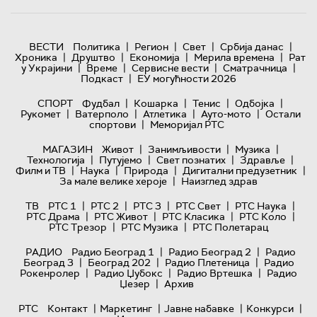
|
|
|
|
ВЕСТИ
Политика
Регион
Свет
Србија данас
|
|
|
|
Хроника
Друштво
Економија
Мерила времена
Рат
|
|
|
|
у Украјини
Време
Сервисне вести
Сматрачница
|
Подкаст
ЕУ могућности 2026
|
|
|
|
СПОРТ
Фудбал
Кошарка
Тенис
Одбојка
|
|
|
|
Рукомет
Ватерполо
Атлетика
Ауто-мото
Остали
|
спортови
Меморијал РТС
|
|
|
МАГАЗИН
Живот
Занимљивости
Музика
|
|
|
|
Технологијa
Путујемо
Свет познатих
Здравље
|
|
|
|
Филм и ТВ
Наука
Природа
Дигитални предузетник
|
За мале велике хероје
Наизглед здрав
|
|
|
|
|
ТВ
РТС 1
РТС 2
РТС 3
РТС Свет
РТС Наука
|
|
|
|
РТС Драма
РТС Живот
РТС Класика
РТС Коло
|
|
РТС Трезор
РТС Музика
РТС Полетарац
|
|
РАДИО
Радио Београд 1
Радио Београд 2
Радио
|
|
|
Београд 3
Београд 202
Радио Плетеница
Радио
|
|
|
Рокенролер
Радио Џубокс
Радио Вртешка
Радио
|
Џезер
Архив
|
|
|
|
РТС
Контакт
Маркетинг
Јавне набавке
Конкурси