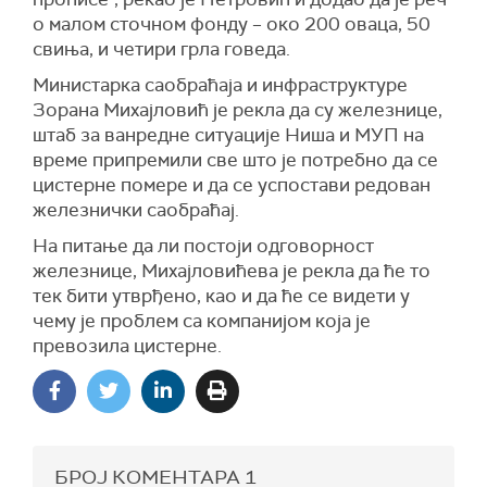
о малом сточном фонду – око 200 оваца, 50
свиња, и четири грла говеда.
Министарка саобраћаја и инфраструктуре
Зорана Михајловић је рекла да су железнице,
штаб за ванредне ситуације Ниша и МУП на
време припремили све што је потребно да се
цистерне помере и да се успостави редован
железнички саобраћај.
На питање да ли постоји одговорност
железнице, Михајловићева је рекла да ће то
тек бити утврђено, као и да ће се видети у
чему је проблем са компанијом која је
превозила цистерне.
БРОЈ КОМЕНТАРА
1