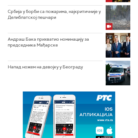
Србија у борби са пожарима, најкритичније у
Делиблатској пешчари
Андраш Бака прихватио номинацију за
председника Мађарске
Напад ножем на девојку у Београду