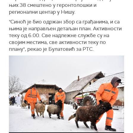
њих 38 смештено у геронтолошки и
регионални центар у Нишу.
"Синоћ је био одржан збор са грађанима, и са
њима је направљен детаљан план. Активности
теку од 6.00. Све надлежне службе су на
својим местима, све активности теку по
плану", рекао је Булатовић за РТС.