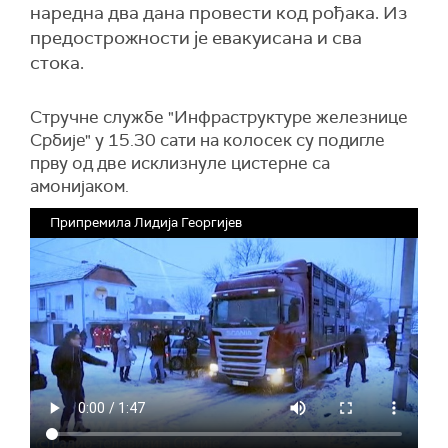
наредна два дана провести код рођака. Из
предострожности је евакуисана и сва
стока.
Стручне службе "Инфраструктуре железнице
Србије" у 15.30 сати на колосек су подигле
прву од две исклизнуле цистерне са
амонијаком.
Припремила Лидија Георгијев