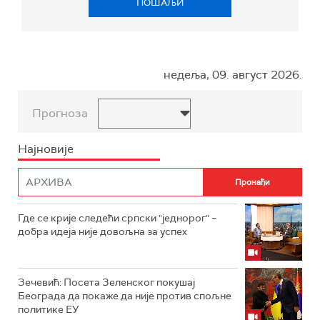
ПОШАЉИ
недеља, 09. август 2026.
Прогноза
Најновије
Где се крије следећи српски "једнорог" –
добра идеја није довољна за успех
Зечевић: Посета Зеленског покушај
Београда да покаже да није против спољне
политике ЕУ