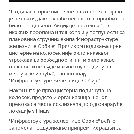
"Подизање прве цистерне на колосек трајало
је пет сати, дакле краће него што је првобитно
било процењено. Акција је протекла без
икаквих проблема и тешкоћа и у потпуности са
плановима стручних екипа 'Инфраструктуре
железнице Србије'. Приликом подизања прве
цистерне на колосек није било никаквог
угрожавања безбедности, нити било какве
опасности по људе и животну средину на
месту исклизнућа", саопштавају
"Инфраструктуре железнице Србије".
Након што је прва цистерна подигнута на
колосек, предстоји организација њеног
превоза са места исклизнућа до одговарајуће
локације у Нишу.
"Инфраструктура железнице Србије" већ је
започела предузимање припремних радњи за