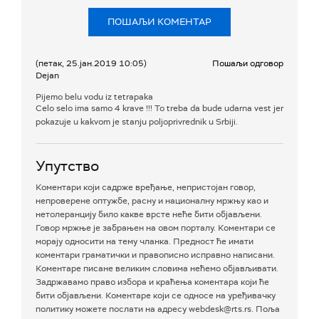
ПОШАЉИ КОМЕНТАР
(петак, 25.јан.2019 10:05)
Пошаљи одговор
Dejan
Pijemo belu vodu iz tetrapaka
Celo selo ima samo 4 krave !!! To treba da bude udarna vest jer
pokazuje u kakvom je stanju poljoprivrednik u Srbiji.
Упутство
Коментари који садрже вређање, непристојан говор,
непроверене оптужбе, расну и националну мржњу као и
нетолеранцију било какве врсте неће бити објављени.
Говор мржње је забрањен на овом порталу. Коментари се
морају односити на тему чланка. Предност ће имати
коментари граматички и правописно исправно написани.
Коментаре писане великим словима нећемо објављивати.
Задржавамо право избора и краћења коментара који ће
бити објављени. Коментаре који се односе на уређивачку
политику можете послати на адресу webdesk@rts.rs. Поља