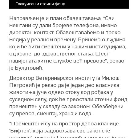
Евакуисан и сточни фонд
Направљен је и план обавештавања. "Сви
мештани су дали бројеве телефона, имамо
директан контакт. Обавештаваћемо и преко
медија у реалном времену. Бринемо о људима
који ће бити смештени у нашим институцијама,
од хране, до здравственог стања. Шест
пацијената хитне службе већ превозе", рекао
је Булатовић.
Директор Ветеринарског института Милош
Петровић је рекао да је један део власника
животиња јуче одвео стоку код рођака у
суседном селу, док ће преостали сточни фонд
премештен у складу са законом. Обезбеђени
су превоз, смештај, храна и вода.
"Премештени су на простор депоа кланице
'Бифтек', која задовољава све законске
прописе", рекао је Петровић и додао да је реч