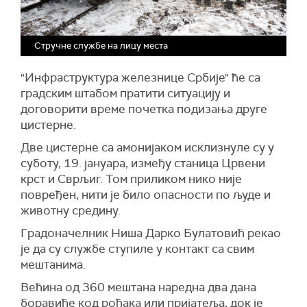
Стручне службе на лицу места
"Инфраструктура железнице Србије" ће са
градским штабом пратити ситуацију и
договорити време почетка подизања друге
цистерне.
Две цистерне сa амонијаком исклизнуле су у
суботу, 19. јануара, између станица Црвени
крст и Сврљиг. Том приликом нико није
повређен, нити је било опасности по људе и
животну средину.
Градоначелник Ниша Дарко Булатовић рекао
је да су службе ступиле у контакт са свим
мештанима.
Већина од 360 мештана наредна два дана
боравиће код рођака или пријатеља, док је