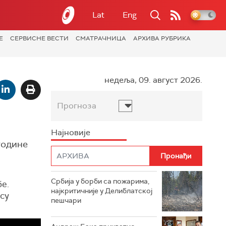
Lat
Eng
Е
СЕРВИСНЕ ВЕСТИ
СМАТРАЧНИЦА
АРХИВА РУБРИКА
недеља, 09. август 2026.
Прогноза
Најновије
 године
Србија у борби са пожарима,
бе.
најкритичније у Делиблатској
 су
пешчари