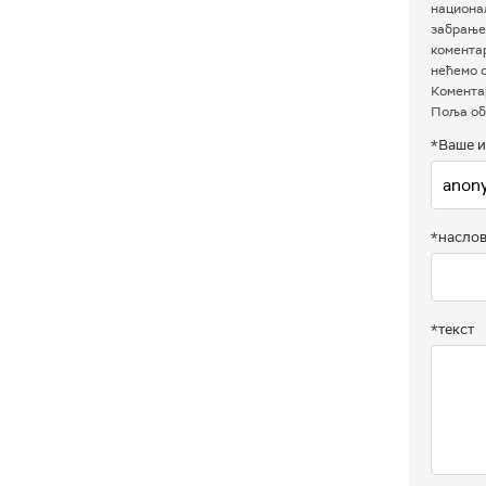
национал
забрањен
комента
нећемо о
Коментар
Поља об
*Ваше и
*насло
*текст