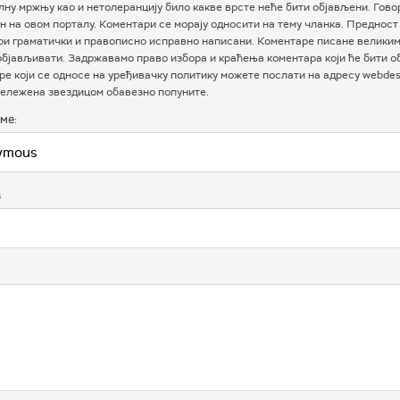
ну мржњу као и нетолеранцију било какве врсте неће бити објављени. Гово
 на овом порталу. Коментари се морају односити на тему чланка. Предност
ри граматички и правописно исправно написани. Коментаре писане велики
бјављивати. Задржавамо право избора и краћења коментара који ће бити о
е који се односе на уређивачку политику можете послати на адресу webdesk
ележена звездицом обавезно попуните.
ме:
в