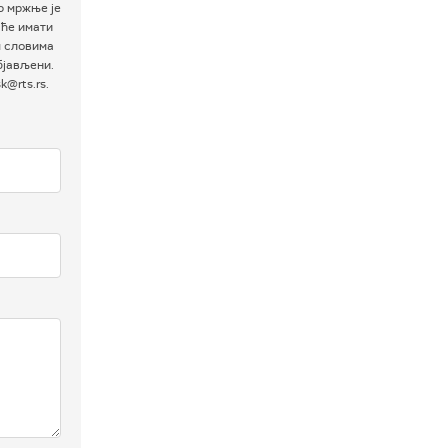
р мржње је
 ће имати
м словима
бјављени.
@rts.rs.