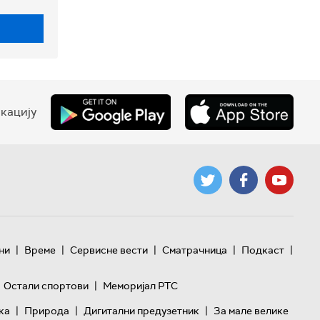
кацију
|
|
|
|
|
ни
Време
Сервисне вести
Сматрачница
Подкаст
|
Остали спортови
Меморијал РТС
|
|
|
ка
Природа
Дигитални предузетник
За мале велике