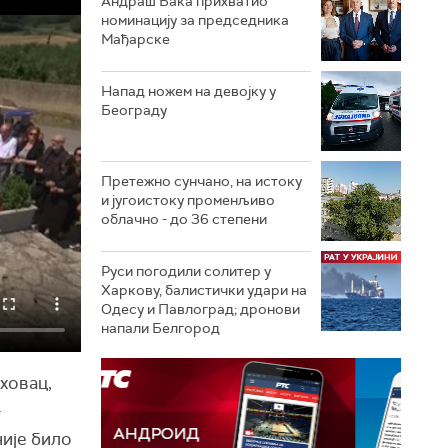
Андраш Бака прихватио
номинацију за председника
Мађарске
Напад ножем на девојку у
Београду
Претежно сунчано, на истоку
и југоистоку променљиво
облачно - до 36 степени
Руси погодили солитер у
Харкову, балистички удари на
Одесу и Павлоград; дронови
напали Белгород
аховац,
.
није било