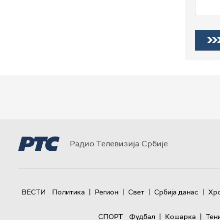
Радио Телевизија Србије
|
|
|
|
ВЕСТИ
Политика
Регион
Свет
Србија данас
Хр
|
|
СПОРТ
Фудбал
Кошарка
Тен