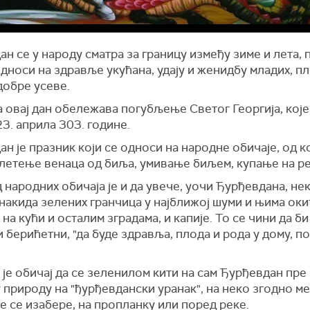
н се у народу сматра за границу између зиме и лета, 
односи на здравље укућана, удају и женидбу младих, п
добре усеве.
 овај дан обележава погубљење Светог Георгија, које
3. априла 303. године.
н је празник који се односи на народне обичаје, од ко
плетење венаца од биља, умивање биљем, купање на ре
 народних обичаја је и да увече, уочи Ђурђевдана, не
накида зелених гранчица у најближој шуми и њима оки
на кући и осталим зградама, и капије. То се чини да би
 берићетни, "да буде здравља, плода и рода у дому, по
је обичај да се зеленилом кити на сам Ђурђевдан пре 
 природу на "ђурђевдански уранак", на неко згодно ме
е се изабере, на пропланку или поред реке.