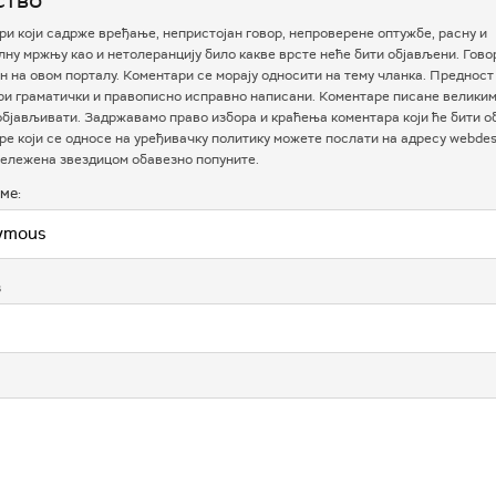
и који садрже вређање, непристојан говор, непроверене оптужбе, расну и
ну мржњу као и нетолеранцију било какве врсте неће бити објављени. Гово
 на овом порталу. Коментари се морају односити на тему чланка. Предност
ри граматички и правописно исправно написани. Коментаре писане велики
бјављивати. Задржавамо право избора и краћења коментара који ће бити о
е који се односе на уређивачку политику можете послати на адресу webdesk
ележена звездицом обавезно попуните.
ме:
в