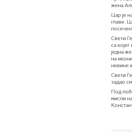
жена Ал
Цар је н
главе. Ц
посечен 
Свети Ге
са којег
једна же
на икони
невине 
Свети Ге
задао см
Под побе
мисли н
Констан