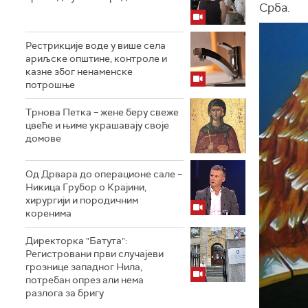
Срба.
Рестрикције воде у више села
ариљске општине, контроле и
казне због ненаменске
потрошње
Трнова Петка – жене беру свеже
цвеће и њиме украшавају своје
домове
Од Дрвара до операционе сале –
Никица Грубор о Крајини,
хирургији и породичним
коренима
Директорка "Батута":
Регистровани први случајеви
грознице западног Нила,
потребан опрез али нема
разлога за бригу