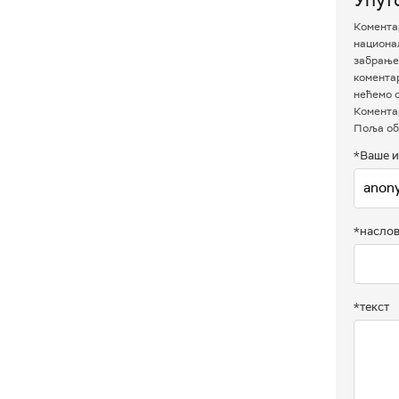
Коментар
национал
забрањен
комента
нећемо о
Коментар
Поља об
*Ваше и
*насло
*текст