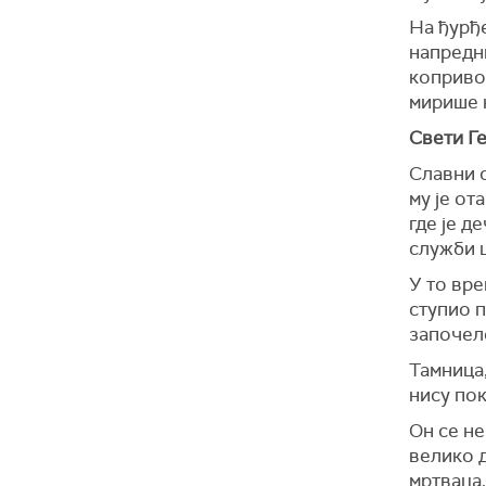
На ђурђе
напредни
копривом
мирише 
Свети Ге
Славни с
му је от
где је д
служби 
У то вре
ступио п
започел
Тамница,
нису по
Он се не
велико 
мртваца,