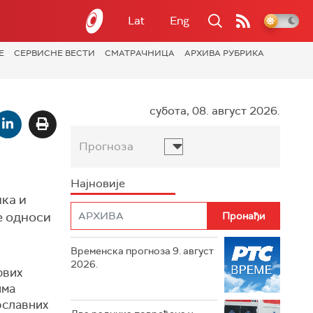
Lat
Eng
Е
СЕРВИСНЕ ВЕСТИ
СМАТРАЧНИЦА
АРХИВА РУБРИКА
субота, 08. август 2026.
Прогноза
Најновије
ика и
е односи
Временска прогноза 9. август
2026.
рвих
има
ославних