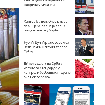
Два радника повређена у
фабрици у Кикинди
Хантер Бајден: Очев рак се
проширио, веома је болно
гледати његову борбу
Ђурић: Вучић разговором са
Зеленским штити интересе
Србије
ЕУ потврдила да Србија
испуњава стандарде у
контроли безбедности хране
биљног порекла