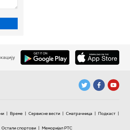
кацију
|
|
|
|
|
ни
Време
Сервисне вести
Сматрачница
Подкаст
|
Остали спортови
Меморијал РТС