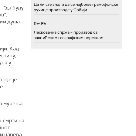
Да ли сте знали да се најбоље грамофонске
 "да буду
ручице производе у Србији
ц",
 им душа
Re: Eh...
Лесковачка спржа – производ са
заштићеним географским пореклом
ији. Кад
естину,
уна у
орђе је
је
на мучења
о смрти на
дног
 и царева