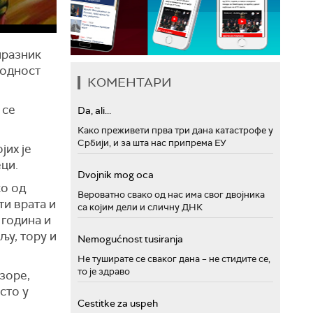
празник
лодност
КОМЕНТАРИ
 се
Da, ali...
Како преживети прва три дана катастрофе у
Србији, и за шта нас припрема ЕУ
јих је
ци.
Dvojnik mog oca
ко од
Вероватно свако од нас има свог двојника
ти врата и
са којим дели и сличну ДНК
 година и
љу, тору и
Nemogućnost tusiranja
Не туширате се сваког дана – не стидите се,
то је здраво
зоре,
сто у
Cestitke za uspeh