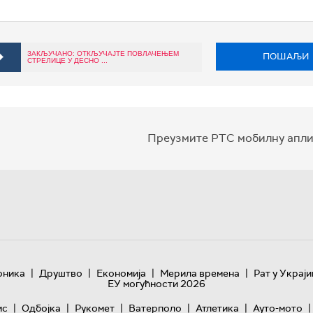
ЗАКЉУЧАНО: ОТКЉУЧАЈТЕ ПОВЛАЧЕЊЕМ
ПОШАЉИ
СТРЕЛИЦЕ У ДЕСНО ...
Преузмите РТС мобилну апли
|
|
|
|
оника
Друштво
Економија
Мерила времена
Рат у Украји
ЕУ могућности 2026
|
|
|
|
|
|
ис
Одбојка
Рукомет
Ватерполо
Атлетика
Ауто-мото