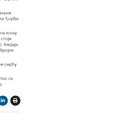
ечењем
ети Ђорђе
на коњу,
 стоји
). Аждаја
 бројне
ом смрћу
тно се
р