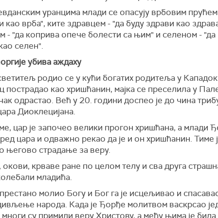
вданским уранцима млади се опасују врбовим прућем -
 као врба", ките здравцем - "да буду здрави као здрава
 - "да коприва опече болести са њим" и селеном - "да
као селен".
оргије убива аждаху
ветитељ родио се у кући богатих родитеља у Кападок
ац пострадао као хришћанин, мајка се преселила у Пал
ечак одрастао. Већ у 20. години доспео је до чина триб
цара Диоклецијана.
ме, цар је започео велики прогон хришћана, а млади Ђ
ред цара и одважно рекао да је и он хришћанин. Тиме 
о његово страдање за веру.
 окови, крваве ране по целом телу и сва друга страш
колебали младића.
престано молио Богу и Бог га је исцељивао и спасава
дивљење народа. Када је Ђорђе молитвом васкрсао је
 многи су примили веру Христову, а међу њима је била