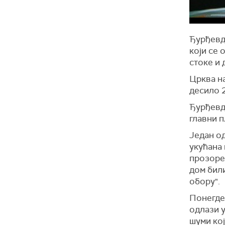
Ђурђевда
који се 
стоке и 
Црква на
десило 2
Ђурђевда
главни 
Један од
укућана 
прозоре 
дом били
обору".
Понегде 
одлази у
шуми кој