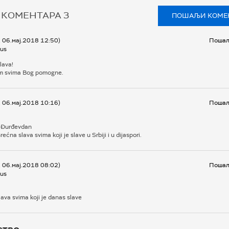
 КОМЕНТАРА
3
ПОШАЉИ КОМЕ
 06.мај.2018 12:50)
Пошаљ
us
lava!
m svima Bog pomogne.
 06.мај.2018 10:16)
Пошаљ
 Đurđevdan
rećna slava svima koji je slave u Srbiji i u dijaspori.
 06.мај.2018 08:02)
Пошаљ
us
ava svima koji je danas slave
ство