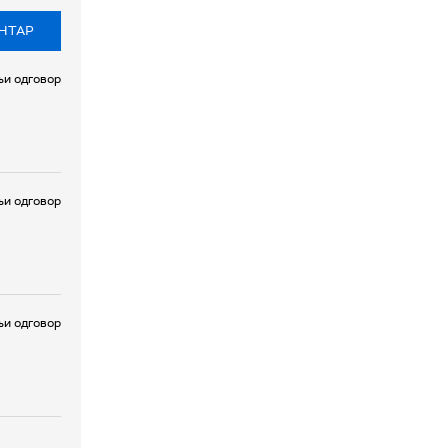
НТАР
и одговор
и одговор
и одговор