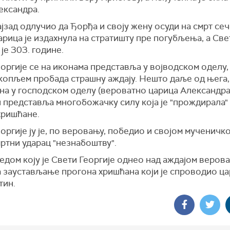
ександра.
ајзад одлучио да Ђорђа и своју жену осуди на смрт с
арица је издахнула на стратишту пре погубљења, а Св
је 303. године.
оргије се на иконама представља у војводском оделу, 
 копљем пробада страшну аждају. Нешто даље од њега,
на у господском оделу (вероватно царица Александра
 представља многобожачку силу која је "прождирала"
хришћане.
оргије ју је, по веровању, победио и својом мученичк
ртни ударац "незнабоштву".
дом коју је Свети Георгије однео над аждајом верова
а заустављање прогона хришћана који је спроводио ца
тин.