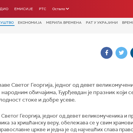
АДИО
ЕМИСИЈЕ
РТС
Остало
РУШТВО
ЕКОНОМИЈА
МЕРИЛА ВРЕМЕНА
РАТ У УКРАЈИНИ
ВРЕМ
авe Светог Георгија, једног од девет великомучен
 народним обичајима, Ђурђевдан је празник који с
лодност стоке и добре усеве.
Светог Георгија, једног од девет великомученика и п
ика за хришћанску веру, обележава се у свим храмов
равославне цркве и једна је од најчешћих слава прав