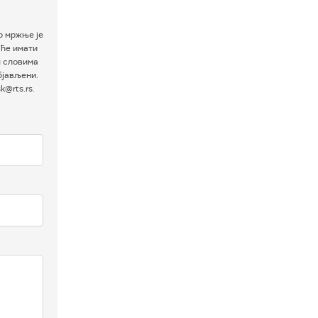
р мржње је
 ће имати
м словима
бјављени.
@rts.rs.