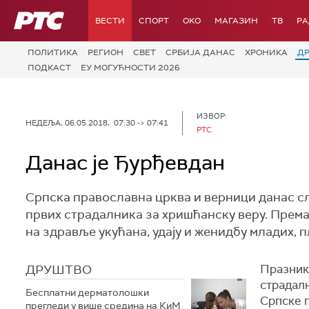
РТС
ВЕСТИ
СПОРТ
OKO
МАГАЗИН
ТВ
Р
ПОЛИТИКА
РЕГИОН
СВЕТ
СРБИЈА ДАНАС
ХРОНИКА
Д
ПОДКАСТ
ЕУ МОГУЋНОСТИ 2026
ИЗВОР:
НЕДЕЉА, 06.05.2018, 07:30 -> 07:41
РТС
Данас је Ђурђевдан
Српска православна црква и верници данас сл
првих страдалника за хришћанску веру. Према
на здравље укућана, удају и женидбу младих, п
ДРУШТВО
Празник 
страдалн
Бесплатни дерматолошки
Српске п
прегледи у више средина на КиМ