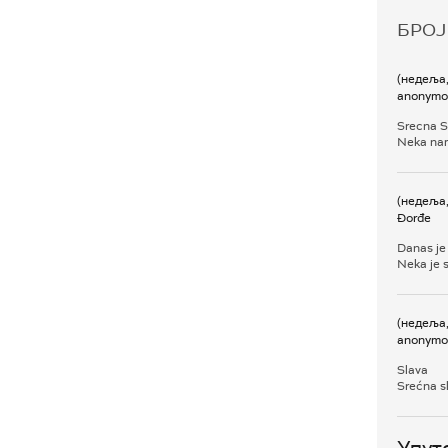
БРОЈ
(недеља,
anonymo
Srecna S
Neka na
(недеља,
Đorđe
Danas je
Neka je s
(недеља,
anonymo
Slava
Srećna sl
Упут