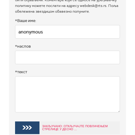
бити објављени. Коментаре који се односе на уређивачку
политику можете послати на адресу webdesk@rts.rs. Поља
обележена звездицом обавезно попуните.
*Ваше име:
*наслов
*текст
ЗАКЉУЧАНО: ОТКЉУЧАЈТЕ ПОВЛАЧЕЊЕМ
СТРЕЛИЦЕ У ДЕСНО ...