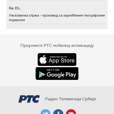
Re: Eh...
Лесковачка спржа – производ са заштићеним географским
пореклом
Преузмите РТС мобилну апликацију
Радио Телевизија Србије