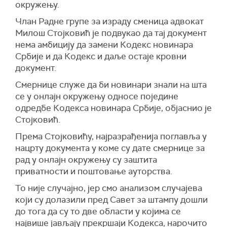
окружењу.
Члан Радне групе за израду сменица адвокат
Милош Стојковић је подвукао да тај документ
нема амбицију да замени Кодекс новинара
Србије и да Кодекс и даље остаје кровни
документ.
Смернице служе да би новинари знали на шта
се у онлајн окружењу односе поједине
одредбе Кодекса новинара Србије, објаснио је
Стојковић.
Према Стојковићу, најразрађенија поглавља у
нацрту документа у коме су дате смернице за
рад у онлајн окружењу су заштита
приватности и поштовање ауторства.
То није случајно, јер смо анализом случајева
који су долазили пред Савет за штампу дошли
до тога да су то две области у којима се
највише јављају прекршаји Кодекса, нарочито