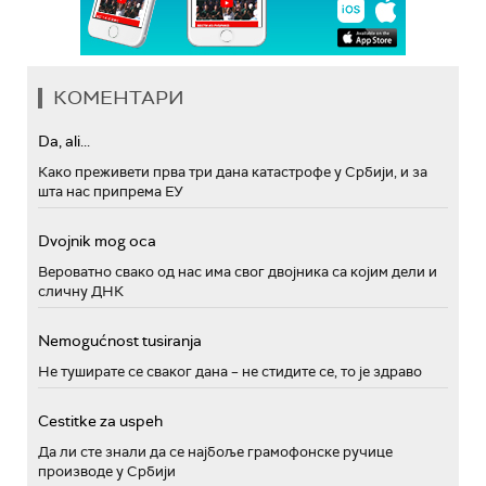
КОМЕНТАРИ
Da, ali...
Како преживети прва три дана катастрофе у Србији, и за
шта нас припрема ЕУ
Dvojnik mog oca
Вероватно свако од нас има свог двојника са којим дели и
сличну ДНК
Nemogućnost tusiranja
Не туширате се сваког дана – не стидите се, то је здраво
Cestitke za uspeh
Да ли сте знали да се најбоље грамофонске ручице
производе у Србији