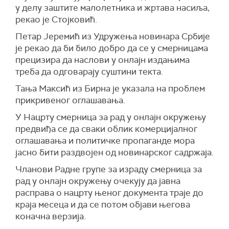
у делу заштите малолетника и жртава насиља,
рекао је Стојковић.
Петар Јеремић из Удружења новинара Србије
је рекао да би било добро да се у смерницама
прецизира да наслови у онлајн издањима
треба да одговарају суштини текта.
Тања Максић из Бирна је указала на проблем
прикривеног оглашавања.
У Нацрту смерница за рад у онлајн окружењу
предвиђа се да сваки облик комерцијалног
оглашавања и политичке пропаганде мора
јасно бити раздвојен од новинарског садржаја.
Чланови Радне групе за израду смерница за
рад у онлајн окружењу очекују да јавна
расправа о нацрту њеног документа траје до
краја месеца и да се потом објави његова
коначна верзија.