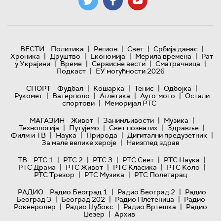
|
|
|
|
ВЕСТИ
Политика
Регион
Свет
Србија данас
|
|
|
|
Хроника
Друштво
Економија
Мерила времена
Рат
|
|
|
|
у Украјини
Време
Сервисне вести
Сматрачница
|
Подкаст
ЕУ могућности 2026
|
|
|
|
СПОРТ
Фудбал
Кошарка
Тенис
Одбојка
|
|
|
|
Рукомет
Ватерполо
Атлетика
Ауто-мото
Остали
|
спортови
Меморијал РТС
|
|
|
МАГАЗИН
Живот
Занимљивости
Музика
|
|
|
|
Технологијa
Путујемо
Свет познатих
Здравље
|
|
|
|
Филм и ТВ
Наука
Природа
Дигитални предузетник
|
За мале велике хероје
Наизглед здрав
|
|
|
|
|
ТВ
РТС 1
РТС 2
РТС 3
РТС Свет
РТС Наука
|
|
|
|
РТС Драма
РТС Живот
РТС Класика
РТС Коло
|
|
РТС Трезор
РТС Музика
РТС Полетарац
|
|
РАДИО
Радио Београд 1
Радио Београд 2
Радио
|
|
|
Београд 3
Београд 202
Радио Плетеница
Радио
|
|
|
Рокенролер
Радио Џубокс
Радио Вртешка
Радио
|
Џезер
Архив