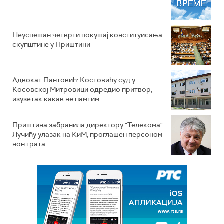
Неуспешан четврти покушај конституисања
скупштине у Приштини
Адвокат Пантовић: Костовићу суд у
Косовској Митровици одредио притвор,
изузетак какав не памтим
Приштина забранила директору "Телекома"
Лучићу улазак на КиМ, проглашен персоном
нон грата