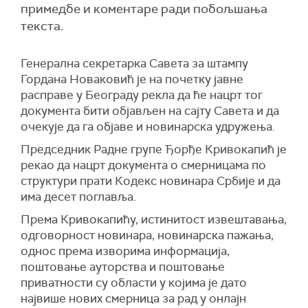
примедбе и коментаре ради побољшања
текста.
Генерална секретарка Савета за штампу
Гордана Новаковић је на почетку јавне
расправе у Београду рекла да ће нацрт тог
документа бити објављен на сајту Савета и да
очекује да га објаве и новинарска удружења.
Председник Радне групе Ђорђе Кривокапић је
рекао да нацрт документа о смерницама по
структури прати Кодекс новинара Србије и да
има десет поглавља.
Према Кривокапићу, истинитост извештавања,
одговорност новинара, новинарска пажања,
однос према изворима информација,
поштовање ауторства и поштовање
приватности су области у којима је дато
највише нових смерница за рад у онлајн