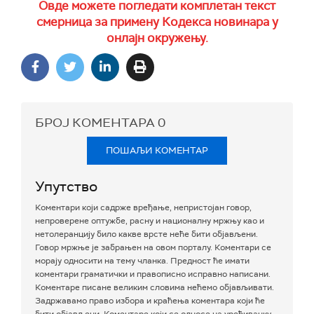
Овде можете погледати комплетан текст
смерница за примену Кодекса новинара у
онлајн окружењу.
БРОЈ КОМЕНТАРА
0
ПОШАЉИ КОМЕНТАР
Упутство
Коментари који садрже вређање, непристојан говор,
непроверене оптужбе, расну и националну мржњу као и
нетолеранцију било какве врсте неће бити објављени.
Говор мржње је забрањен на овом порталу. Коментари се
морају односити на тему чланка. Предност ће имати
коментари граматички и правописно исправно написани.
Коментаре писане великим словима нећемо објављивати.
Задржавамо право избора и краћења коментара који ће