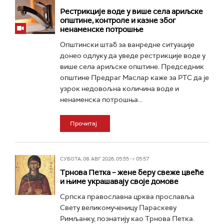
Рестрикције воде у више села ариљске
општине, контроле и казне због
ненаменске потрошње
Општински штаб за ванредне ситуације
донео одлуку да уведе рестрикције воде у
више села ариљске општине. Председник
општине Предраг Маслар каже за РТС да је
узрок недовољна количина воде и
ненаменска потрошња...
Прочитај
СУБОТА, 08. АВГ 2026, 05:55 -> 05:57
Трнова Петка – жене беру свеже цвеће
и њиме украшавају своје домове
Српска православна црква прославља
Свету великомученицу Параскеву
Римљанку, познатију као Трнова Петка.