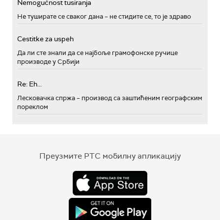
Nemogućnost tusiranja
Не туширате се сваког дана – не стидите се, то је здраво
Cestitke za uspeh
Да ли сте знали да се најбоље грамофонске ручице
производе у Србији
Re: Eh...
Лесковачка спржа – производ са заштићеним географским
пореклом
Преузмите РТС мобилну апликацију