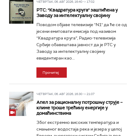
ЧЕТВРТАК, 06. АВГ 2026, 16:40 -> 17:02
РТС: "Квадратура круга" заштићена у
Заводу за интелектуалну својину
Поводом објаве телевизије "N1" да ће се од
јесени емитовати емисија под називом
"Квадратура круга“, Радио-телевизија
Србије обавештава јавност да је РТС у
Заводу за интелектуалну својину
евидентиран као...
Прочитај
ЧЕТВРТАК, 06. АВГ 2026, 16:30 -> 21:07
Апел за рационалну потрошњу струје –
климе троше трећину енергије у
домаћинствима
Због екстремно високих температура и
смањеног водостаја река и језера у целој
Европи, енергетски систем Србије је под