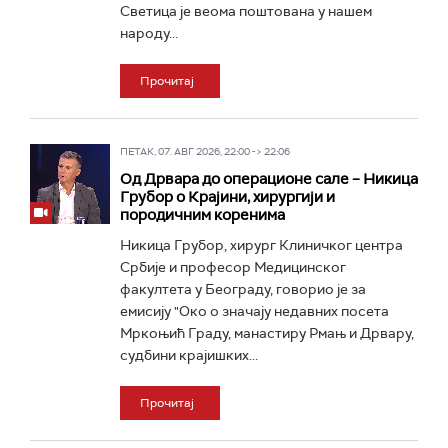
Светица је веома поштована у нашем
народу...
Прочитај
ПЕТАК, 07. АВГ 2026, 22:00 -> 22:06
Од Дрвара до операционе сале – Никица
Грубор о Крајини, хирургији и
породичним коренима
Никица Грубор, хирург Клиничког центра
Србије и професор Медицинског
факултета у Београду, говорио је за
емисију "Око о значају недавних посета
Мркоњић Граду, манастиру Рмањ и Дрвару,
судбини крајишких...
Прочитај