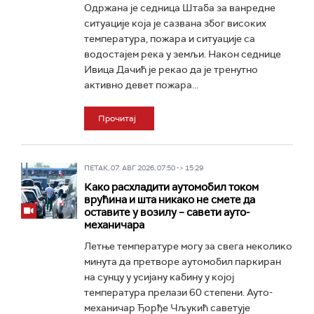
Одржана је седница Штаба за ванредне
ситуације која је сазвана због високих
температура, пожара и ситуације са
водостајем река у земљи. Након седнице
Ивица Дачић је рекао да је тренутно
активно девет пожара...
Прочитај
ПЕТАК, 07. АВГ 2026, 07:50 -> 15:29
Како расхладити аутомобил током
врућина и шта никако не смете да
оставите у возилу – савети ауто-
механичара
Летње температуре могу за свега неколико
минута да претворе аутомобил паркиран
на сунцу у усијану кабину у којој
температура прелази 60 степени. Ауто-
механичар Ђорђе Чљукић саветује