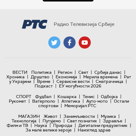
Радио Телевизија Србије
|
|
|
|
ВЕСТИ
Политика
Регион
Свет
Србија данас
|
|
|
|
Хроника
Друштво
Економија
Мерила времена
Рат
|
|
|
|
у Украјини
Време
Сервисне вести
Сматрачница
|
Подкаст
ЕУ могућности 2026
|
|
|
|
СПОРТ
Фудбал
Кошарка
Тенис
Одбојка
|
|
|
|
Рукомет
Ватерполо
Атлетика
Ауто-мото
Остали
|
спортови
Меморијал РТС
|
|
|
МАГАЗИН
Живот
Занимљивости
Музика
|
|
|
|
Технологијa
Путујемо
Свет познатих
Здравље
|
|
|
|
Филм и ТВ
Наука
Природа
Дигитални предузетник
|
За мале велике хероје
Наизглед здрав