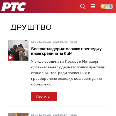
РТС
ДРУШТВО
СУБОТА, 08. АВГ 2026, 08:42 -> 09:35
Бесплатни дерматолошки прегледи у
више средина на КиМ
У више средина на Косову и Метохији
организовани су дерматолошки прегледи
становништва, ради превенције и
правовремене реакције код евентуално
обололеих...
Прочитај
СУБОТА, 08. АВГ 2026, 08:17 -> 08:22