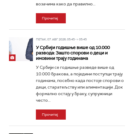
возачима како да правилно...
Прочитај
ПЕТАК, 07. АВГ 2026, 05:45 -> 05:45
У Србији годишње више од 10.000
развода: Зашто спорови о деци и
имовини трају годинама
У Србији се годишње разведе више од
10.000 бракова, a поједини поступци трају
годинама, посебно када постоје спорови о
деци, старатељству или алиментацији. Док
формално остају у браку, супружници
често...
Прочитај