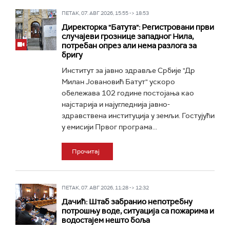
ПЕТАК, 07. АВГ 2026, 15:55 -> 18:53
Директорка "Батута": Регистровани први
случајеви грознице западног Нила,
потребан опрез али нема разлога за
бригу
Институт за јавно здравље Србије "Др
Милан Јовановић Батут" ускоро
обележава 102 године постојања као
најстарија и најугледнија јавно-
здравствена институција у земљи. Гостујући
у емисији Првог програма...
Прочитај
ПЕТАК, 07. АВГ 2026, 11:28 -> 12:32
Дачић: Штаб забранио непотребну
потрошњу воде, ситуација са пожарима и
водостајем нешто боља