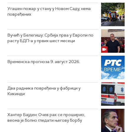
Угашен пожар у стану у Новом Саду, нема
повређених
Вучић у Белегишу: Србија прва у Европи по
расту БДП-а у првих шест месеци
Временска прогноза 9. август 2026.
Два радника повређена у фабрици у
Кикинди
Хантер Бајден: Очев рак се проширио,
веома је болно гледати његову борбу