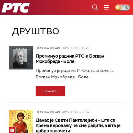
РТС
ДРУШТВО
НЕДЕЉА, 09. АВГ 2026, 10:46 -> 12:28
Преминуо радник РТС-а Богдан
Мркобрада - Боле.
Преминуо је радник РТС-а, наш колега
Богдан Мркобрада - Боле...
Прочитај
НЕДЕЉА, 09. АВГ 2026, 05:50 -> 05:59
Данас је Свети Пантелејмон – шта се
према веровању не сме радити, а шта је
добро започети