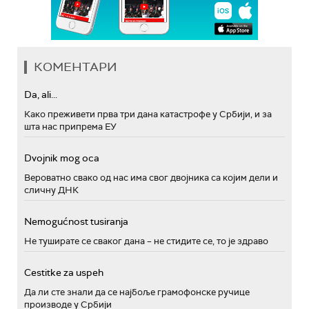
КОМЕНТАРИ
Da, ali...
Како преживети прва три дана катастрофе у Србији, и за
шта нас припрема ЕУ
Dvojnik mog oca
Вероватно свако од нас има свог двојника са којим дели и
сличну ДНК
Nemogućnost tusiranja
Не туширате се сваког дана – не стидите се, то је здраво
Cestitke za uspeh
Да ли сте знали да се најбоље грамофонске ручице
производе у Србији