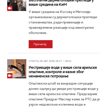
Бесплатни дерматолошки прегледи у
више средина на КиМ
У више средина на Косову и Метохији
организовани су дерматолошки прегледи
становништва, ради превенције и
правовремене реакције код евентуално
обололеих...
Прочитај
СУБОТА, 08. АВГ 2026, 08:17 -> 08:22
Рестрикције воде у више села ариљске
општине, контроле и казне због
ненаменске потрошње
Општински штаб за ванредне ситуације
донео одлуку да уведе рестрикције воде у
више села ариљске општине. Председник
општине Предраг Маслар каже за РТС да је
узрок недовољна количина воде и