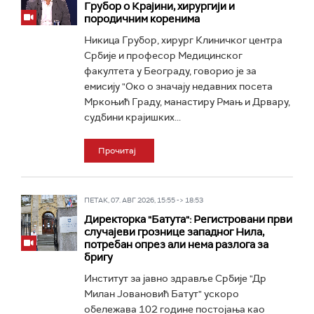
Грубор о Крајини, хирургији и
породичним коренима
Никица Грубор, хирург Клиничког центра
Србије и професор Медицинског
факултета у Београду, говорио је за
емисију "Око о значају недавних посета
Мркоњић Граду, манастиру Рмањ и Дрвару,
судбини крајишких...
Прочитај
ПЕТАК, 07. АВГ 2026, 15:55 -> 18:53
Директорка "Батута": Регистровани први
случајеви грознице западног Нила,
потребан опрез али нема разлога за
бригу
Институт за јавно здравље Србије "Др
Милан Јовановић Батут" ускоро
обележава 102 године постојања као