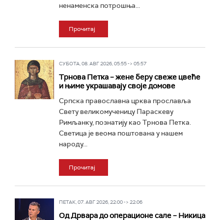
ненаменска потрошња...
Прочитај
СУБОТА, 08. АВГ 2026, 05:55 -> 05:57
Трнова Петка – жене беру свеже цвеће
и њиме украшавају своје домове
Српска православна црква прославља
Свету великомученицу Параскеву
Римљанку, познатију као Трнова Петка.
Светица је веома поштована у нашем
народу...
Прочитај
ПЕТАК, 07. АВГ 2026, 22:00 -> 22:06
Од Дрвара до операционе сале – Никица