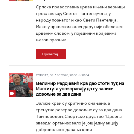
Српска православна црква и њени верници
прослављају Светог Пантелејмона, у
народу познатог и као Свети Пантелија.
Иако у црквеном календару није обележен
црвеним словом, у појединим крајевима
његов празник...
Прочитај
СУБОТА, 08. АВГ 2026, 20:00 -> 20:04
Велимир Радојевић крв дао стоти пут, из
Института упозоравају да су залихе
довољне за два дана
Залихе крви су критично смањене, а
тренутне резерве довољне су за два дана.
Тим поводом, Спортско друштво "Црвена
звезда" организовало је још једну акцију
добровољног давања крви...