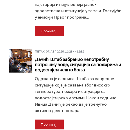
најстарија и најугледнија јавно-
здравствена институција у земљи. Гостујући
у емисији Првог програма...
Прочитај
ПЕТАК, 07. АВГ 2026, 11:28 -> 12:32
Дачић: Штаб забранио непотребну
потрошњу воде, ситуација са пожарима и
водостајем нешто боља
Одржана је седница Штаба за ванредне
ситуације која је сазвана због високих
температура, пожара и ситуације са
водостајем река у земљи. Након седнице
Ивица Дачић је рекао да је тренутно
активно девет пожара...
Прочитај