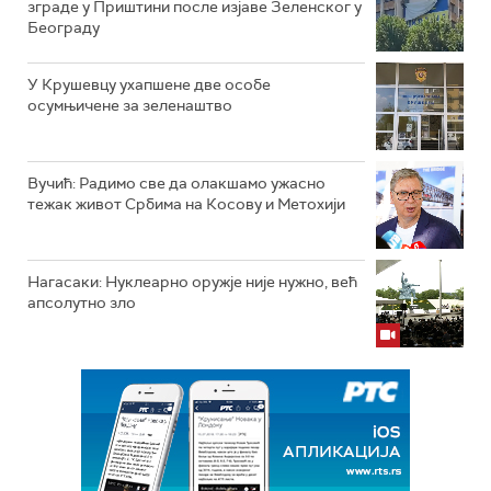
зграде у Приштини после изјаве Зеленског у
Београду
У Крушевцу ухапшене две особе
осумњичене за зеленаштво
Вучић: Радимо све да олакшамо ужасно
тежак живот Србима на Косову и Метохији
Нагасаки: Нуклеарно оружје није нужно, већ
апсолутно зло