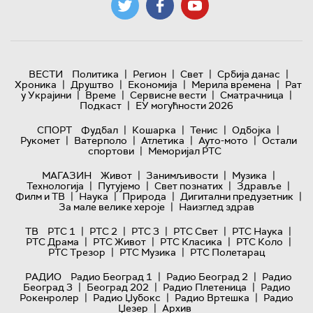
|
|
|
|
ВЕСТИ
Политика
Регион
Свет
Србија данас
|
|
|
|
Хроника
Друштво
Економија
Мерила времена
Рат
|
|
|
|
у Украјини
Време
Сервисне вести
Сматрачница
|
Подкаст
ЕУ могућности 2026
|
|
|
|
СПОРТ
Фудбал
Кошарка
Тенис
Одбојка
|
|
|
|
Рукомет
Ватерполо
Атлетика
Ауто-мото
Остали
|
спортови
Меморијал РТС
|
|
|
МАГАЗИН
Живот
Занимљивости
Музика
|
|
|
|
Технологијa
Путујемо
Свет познатих
Здравље
|
|
|
|
Филм и ТВ
Наука
Природа
Дигитални предузетник
|
За мале велике хероје
Наизглед здрав
|
|
|
|
|
ТВ
РТС 1
РТС 2
РТС 3
РТС Свет
РТС Наука
|
|
|
|
РТС Драма
РТС Живот
РТС Класика
РТС Коло
|
|
РТС Трезор
РТС Музика
РТС Полетарац
|
|
РАДИО
Радио Београд 1
Радио Београд 2
Радио
|
|
|
Београд 3
Београд 202
Радио Плетеница
Радио
|
|
|
Рокенролер
Радио Џубокс
Радио Вртешка
Радио
|
Џезер
Архив