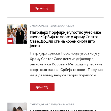
Прочитај
СУБОТА, 08. АВГ 2026, 20:00 -> 20:05
Патријарх Порфирије угостио учеснике
кампа "Србија те зове" у Храму Светог
Саве: Дошли сте на корен онога што
јесмо
Патријарх српски Порфирије угостио је у
Храму Светог Саве децу из дијаспоре,
региона и са Косова и Метохије – учеснике
спортског кампа "Србија те зове". Поручио
им је да чувају везу са својим пореклом...
Прочитај
СУБОТА, 08. АВГ 2026, 08:42 -> 09:35