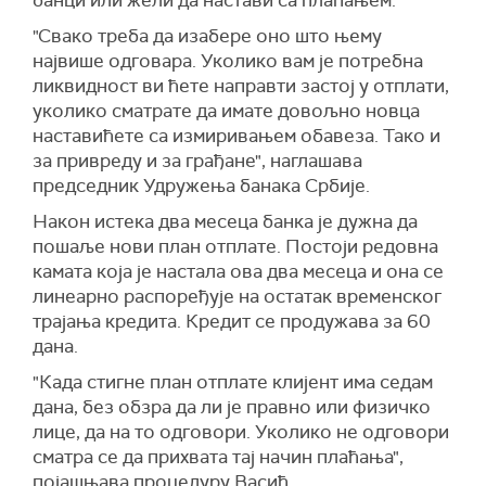
банци или жели да настави са плаћањем.
"Свако треба да изабере оно што њему
највише одговара. Уколико вам је потребна
ликвидност ви ћете направти застој у отплати,
уколико сматрате да имате довољно новца
наставићете са измиривањем обавеза. Тако и
за привреду и за грађане", наглашава
председник Удружења банака Србије.
Након истека два месеца банка је дужна да
пошаље нови план отплате. Постоји редовна
камата која је настала ова два месеца и она се
линеарно распоређује на остатак временског
трајања кредита. Кредит се продужава за 60
дана.
"Када стигне план отплате клијент има седам
дана, без обзра да ли је правно или физичко
лице, да на то одговори. Уколико не одговори
сматра се да прихвата тај начин плаћања",
појашњава процедуру Васић.