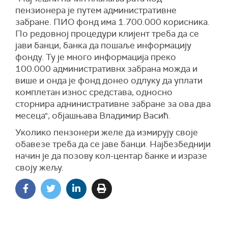
пензионера је путем административне
забране. ПИО фонд има 1.700.000 корисника.
По редовној процедури клијент треба да се
јави банци, банка да пошаље информацију
фонду. Ту је много информација преко
100.000 административнх забрана можда и
више и онда је фонд донео одлуку да уплати
комплетан износ средстава, односно
сторнира аднинистративне забране за ова два
месеца", објашњава Владимир Васић.
Уколико пензонери желе да измирују своје
обавезе треба да се јаве банци. Најбезбеднији
начин је да позову кол-центар банке и изразе
своју жељу.