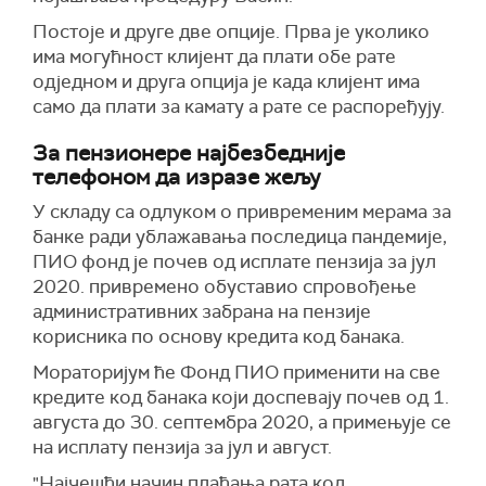
Постоје и друге две опције. Прва је уколико
има могућност клијент да плати обе рате
одједном и друга опција је када клијент има
само да плати за камату а рате се распоређују.
За пензионере најбезбедније
телефоном да изразе жељу
У складу са одлуком о привременим мерама за
банке ради ублажавања последица пандемије,
ПИО фонд је почев од исплате пензија за јул
2020. привремено обуставио спровођење
административних забрана на пензије
корисника по основу кредита код банака.
Мораторијум ће Фонд ПИО применити на све
кредите код банака који доспевају почев од 1.
августа до 30. септембра 2020, а примењује се
на исплату пензија за јул и август.
"Најчешћи начин плаћања рата код