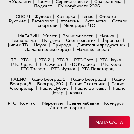
|
|
|
|
у Украјини
Време
Сервисне вести
Сматрачница
|
Подкаст
ЕУ могућности 2026
|
|
|
|
СПОРТ
Фудбал
Кошарка
Тенис
Одбојка
|
|
|
|
Рукомет
Ватерполо
Атлетика
Ауто-мото
Остали
|
спортови
Меморијал РТС
|
|
|
МАГАЗИН
Живот
Занимљивости
Музика
|
|
|
|
Технологијa
Путујемо
Свет познатих
Здравље
|
|
|
|
Филм и ТВ
Наука
Природа
Дигитални предузетник
|
За мале велике хероје
Наизглед здрав
|
|
|
|
|
ТВ
РТС 1
РТС 2
РТС 3
РТС Свет
РТС Наука
|
|
|
|
РТС Драма
РТС Живот
РТС Класика
РТС Коло
|
|
РТС Трезор
РТС Музика
РТС Полетарац
|
|
РАДИО
Радио Београд 1
Радио Београд 2
Радио
|
|
|
Београд 3
Београд 202
Радио Плетеница
Радио
|
|
|
Рокенролер
Радио Џубокс
Радио Вртешка
Радио
|
Џезер
Архив
|
|
|
|
РТС
Контакт
Маркетинг
Јавне набавке
Конкурси
Интернет портал
МАПА САЈТА