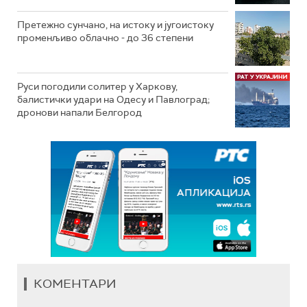
Претежно сунчано, на истоку и југоистоку
променљиво облачно - до 36 степени
Руси погодили солитер у Харкову,
балистички удари на Одесу и Павлоград;
дронови напали Белгород
КОМЕНТАРИ