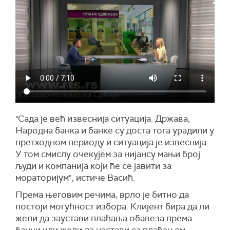
"Сада је већ извеснија ситуација. Држава,
Народна банка и банке су доста тога урадили у
претходном периоду и ситуација је извеснија.
У том смислу очекујем за нијансу мањи број
људи и компанија који ће се јавити за
мораторијум", истиче Васић.
Према његовим речима, врло је битно да
постоји могућност избора. Клијент бира да ли
жели да заустави плаћања обавеза према