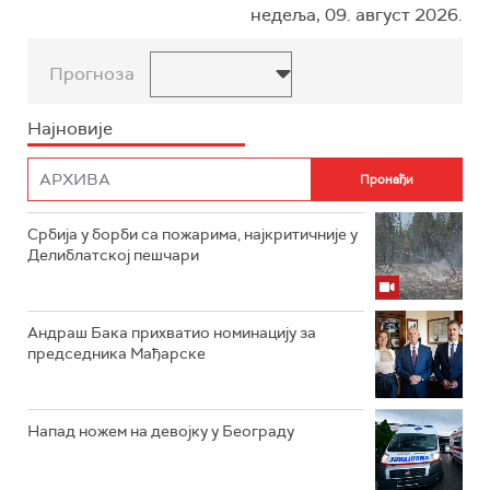
недеља, 09. август 2026.
Прогноза
Најновије
Србија у борби са пожарима, најкритичније у
Делиблатској пешчари
Андраш Бака прихватио номинацију за
председника Мађарске
Напад ножем на девојку у Београду