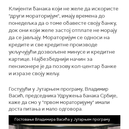
Клијенти банака који не желе да искористе
"други мораторијум", имају времена до
понедељка да о томе обавесте своју банку,
док они који желе застој отплате не морају
да се јављају. Мораторијум се односи на
кредите и све кредитне производе
укључујући дозвољене минусе и кредитне
картице. Најбезбеднији начин за
пензионере је да позову кол-центар банке
и изразе своју жељу.
Гостујући у Јутарњем програму, Владимир
Васић, председника Удружења банака Србије,
каже да смо у "првом мораторијуму" имали
доста питања и мало одговора.
Гостовање Владимира Васића у Јутарњем програму