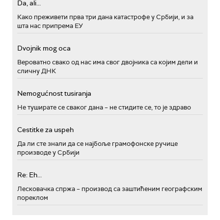
Da, ali...
Како преживети прва три дана катастрофе у Србији, и за
шта нас припрема ЕУ
Dvojnik mog oca
Вероватно свако од нас има свог двојника са којим дели и
сличну ДНК
Nemogućnost tusiranja
Не туширате се сваког дана – не стидите се, то је здраво
Cestitke za uspeh
Да ли сте знали да се најбоље грамофонске ручице
производе у Србији
Re: Eh...
Лесковачка спржа – производ са заштићеним географским
пореклом