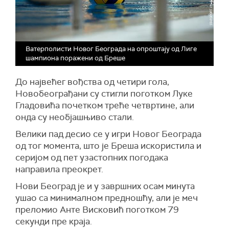
Ватерполисти Новог Београда на опроштају од Лиге
шампиона поражени од Бреше
До највећег вођства од четири гола,
Новобеограђани су стигли поготком Луке
Гладовића почетком треће четвртине, али
онда су необјашњиво стали.
Велики пад десио се у игри Новог Београда
од тог момента, што је Бреша искористила и
серијом од пет узастопних погодака
направила преокрет.
Нови Београд је и у завршних осам минута
ушао са минималном предношћу, али је меч
преломио Анте Висковић поготком 79
секунди пре краја.