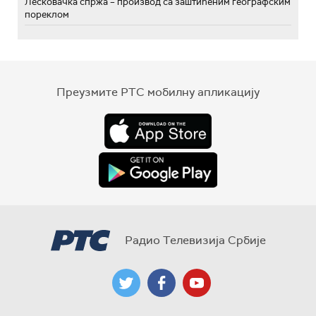
Лесковачка спржа – производ са заштићеним географским
пореклом
Преузмите РТС мобилну апликацију
Радио Телевизија Србије