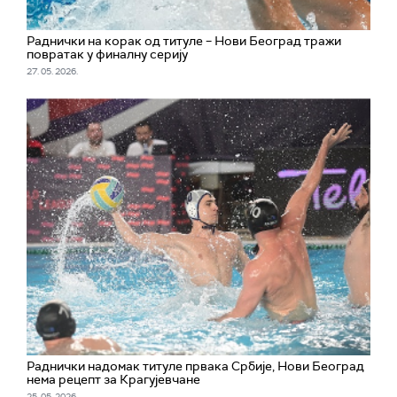
Раднички на корак од титуле – Нови Београд тражи
повратак у финалну серију
27. 05. 2026.
Раднички надомак титуле првака Србије, Нови Београд
нема рецепт за Крагујевчане
25. 05. 2026.