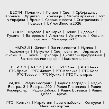
|
|
|
|
ВЕСТИ
Политика
Регион
Свет
Србија данас
|
|
|
|
Хроника
Друштво
Економија
Мерила времена
Рат
|
|
|
|
у Украјини
Време
Сервисне вести
Сматрачница
|
Подкаст
ЕУ могућности 2026
|
|
|
|
СПОРТ
Фудбал
Кошарка
Тенис
Одбојка
|
|
|
|
Рукомет
Ватерполо
Атлетика
Ауто-мото
Остали
|
спортови
Меморијал РТС
|
|
|
МАГАЗИН
Живот
Занимљивости
Музика
|
|
|
|
Технологијa
Путујемо
Свет познатих
Здравље
|
|
|
|
Филм и ТВ
Наука
Природа
Дигитални предузетник
|
За мале велике хероје
Наизглед здрав
|
|
|
|
|
ТВ
РТС 1
РТС 2
РТС 3
РТС Свет
РТС Наука
|
|
|
|
РТС Драма
РТС Живот
РТС Класика
РТС Коло
|
|
РТС Трезор
РТС Музика
РТС Полетарац
|
|
РАДИО
Радио Београд 1
Радио Београд 2
Радио
|
|
|
Београд 3
Београд 202
Радио Плетеница
Радио
|
|
|
Рокенролер
Радио Џубокс
Радио Вртешка
Радио
|
Џезер
Архив
|
|
|
|
РТС
Контакт
Маркетинг
Јавне набавке
Конкурси
Интернет портал