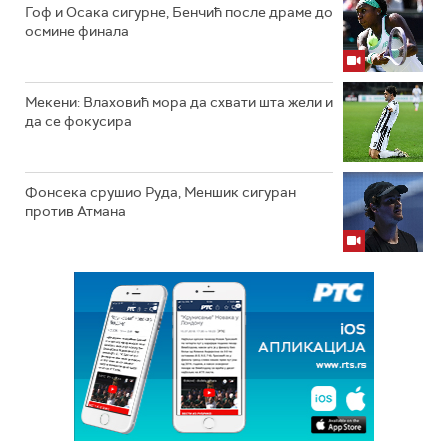
Гоф и Осака сигурне, Бенчић после драме до
осмине финала
Мекени: Влаховић мора да схвати шта жели и
да се фокусира
Фонсека срушио Руда, Меншик сигуран
против Атмана