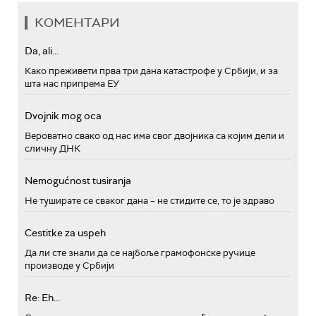
КОМЕНТАРИ
Da, ali...
Како преживети прва три дана катастрофе у Србији, и за
шта нас припрема ЕУ
Dvojnik mog oca
Вероватно свако од нас има свог двојника са којим дели и
сличну ДНК
Nemogućnost tusiranja
Не туширате се сваког дана – не стидите се, то је здраво
Cestitke za uspeh
Да ли сте знали да се најбоље грамофонске ручице
производе у Србији
Re: Eh...