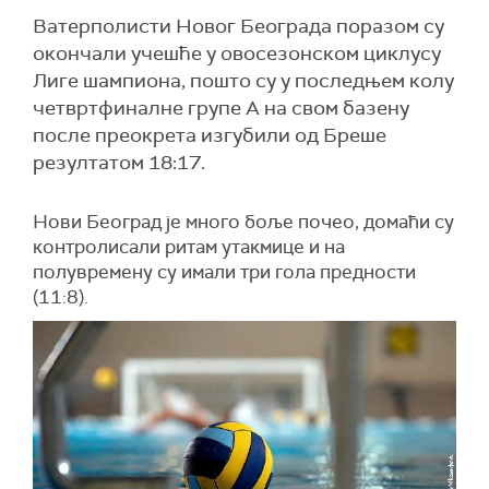
Ватерполисти Новог Београда поразом су
окончали учешће у овосезонском циклусу
Лиге шампиона, пошто су у последњем колу
четвртфиналне групе А на свом базену
после преокрета изгубили од Бреше
резултатом 18:17.
Нови Београд је много боље почео, домаћи су
контролисали ритам утакмице и на
полувремену су имали три гола предности
(11:8).