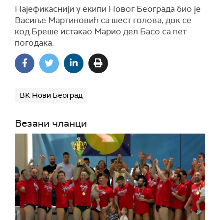
Најефикаснији у екипи Новог Београда био је
Васиље Мартиновић са шест голова, док се
код Бреше истакао Марио дел Басо са пет
погодака.
ВК Нови Београд
Везани чланци