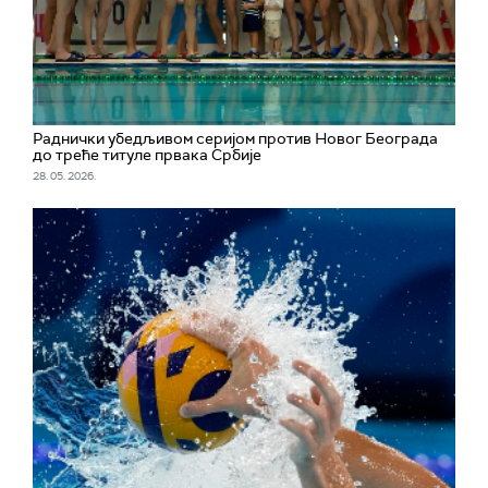
Раднички убедљивом серијом против Новог Београда
до треће титуле првака Србије
28. 05. 2026.