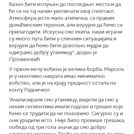
базен бити испуњен до последњег места и да
ће се на тај начин увеличати овај спектакл.
Атмосфера јесте мало атипична, са правим
домаћинским тереном, али верујем да ћемо се
прилагодити. Искусна смо екипа, наши играчи
су много пута били у сличним ситуацијама и
верујем да ћемо бити довољно мудри да
одиграмо добру утакмицу", додао је
Прлаиновић.
У првом мечу вођена је велика борба, Марсељ
је у неколико наврата имао минимално
вођство, али је на крају предност остала на
конту Радничког.
"Анализирали смо утакмицу, видели да смо у
неким сегментима имали падове и грешке које
ћемо се трудити да не поновимо. Сигурно су и
они урадили исто. Није било превише грешака,
победа од три гола значи да смо добро
одиграли утакмицу. Треба да поновимо ту игру