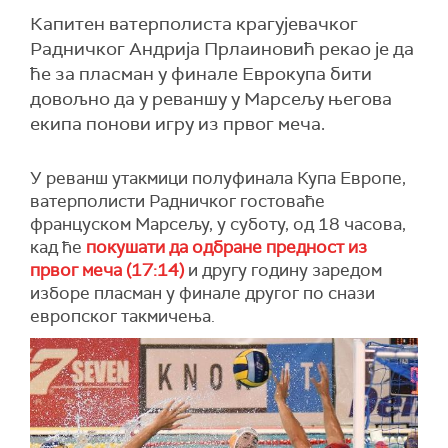
Капитен ватерполиста крагујевачког
Радничког Андрија Прлаиновић рекао је да
ће за пласман у финале Еврокупа бити
довољно да у реваншу у Марсељу његова
екипа понови игру из првог меча.
У реванш утакмици полуфинала Купа Европе,
ватерполисти Радничког гостоваће
француском Марсељу, у суботу, од 18 часова,
кад ће
покушати да одбране предност из
првог меча (17:14)
и другу годину заредом
изборе пласман у финале другог по снази
европског такмичења.