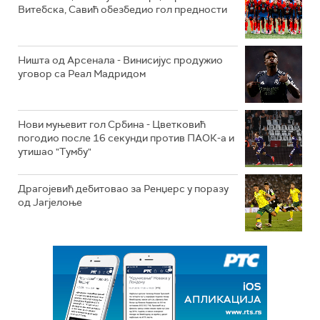
Витебска, Савић обезбедио гол предности
Ништа од Арсенала - Винисијус продужио
уговор са Реал Мадридом
Нови муњевит гол Србина - Цветковић
погодио после 16 секунди против ПАОК-а и
утишао "Тумбу"
Драгојевић дебитовао за Ренџерс у поразу
од Јагјелоње