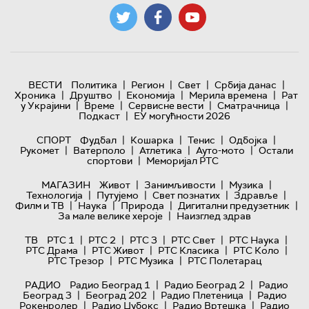
|
|
|
|
ВЕСТИ
Политика
Регион
Свет
Србија данас
|
|
|
|
Хроника
Друштво
Економија
Мерила времена
Рат
|
|
|
|
у Украјини
Време
Сервисне вести
Сматрачница
|
Подкаст
ЕУ могућности 2026
|
|
|
|
СПОРТ
Фудбал
Кошарка
Тенис
Одбојка
|
|
|
|
Рукомет
Ватерполо
Атлетика
Ауто-мото
Остали
|
спортови
Меморијал РТС
|
|
|
МАГАЗИН
Живот
Занимљивости
Музика
|
|
|
|
Технологијa
Путујемо
Свет познатих
Здравље
|
|
|
|
Филм и ТВ
Наука
Природа
Дигитални предузетник
|
За мале велике хероје
Наизглед здрав
|
|
|
|
|
ТВ
РТС 1
РТС 2
РТС 3
РТС Свет
РТС Наука
|
|
|
|
РТС Драма
РТС Живот
РТС Класика
РТС Коло
|
|
РТС Трезор
РТС Музика
РТС Полетарац
|
|
РАДИО
Радио Београд 1
Радио Београд 2
Радио
|
|
|
Београд 3
Београд 202
Радио Плетеница
Радио
|
|
|
Рокенролер
Радио Џубокс
Радио Вртешка
Радио