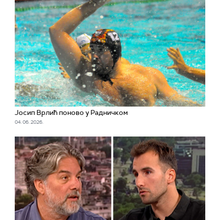
Јосип Врлић поново у Радничком
04. 06. 2026.