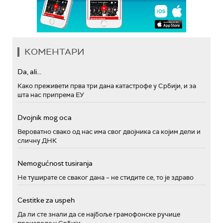
КОМЕНТАРИ
Da, ali...
Како преживети прва три дана катастрофе у Србији, и за
шта нас припрема ЕУ
Dvojnik mog oca
Вероватно свако од нас има свог двојника са којим дели и
сличну ДНК
Nemogućnost tusiranja
Не туширате се сваког дана – не стидите се, то је здраво
Cestitke za uspeh
Да ли сте знали да се најбоље грамофонске ручице