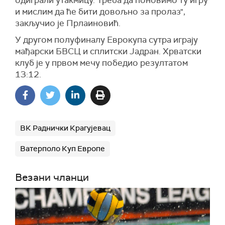
и мислим да ће бити довољно за пролаз",
закључио је Прлаиновић.
У другом полуфиналу Еврокупа сутра играју
мађарски БВСЦ и сплитски Јадран. Хрватски
клуб је у првом мечу победио резултатом
13:12.
ВК Раднички Крагујевац
Ватерполо Куп Европе
Везани чланци