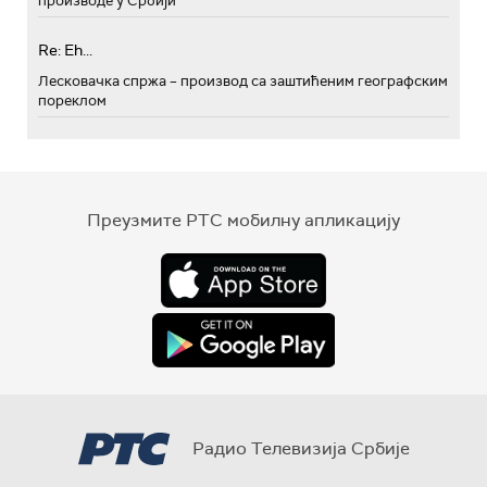
производе у Србији
Re: Eh...
Лесковачка спржа – производ са заштићеним географским
пореклом
Преузмите РТС мобилну апликацију
Радио Телевизија Србије