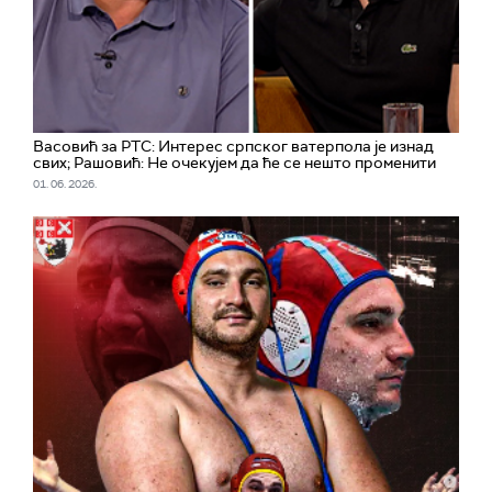
Васовић за РТС: Интерес српског ватерпола је изнад
свих; Рашовић: Не очекујем да ће се нешто променити
01. 06. 2026.