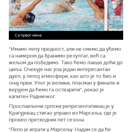
Са првог меча
"Имамо лепу предност, али не смемо да уђемо
са намером да бранимо резултат, већ са
жељом да победимо. Тако ћемо лакше доћи до
циља. Очекује нас још један интересантан
дуел, у лепој атмосфери, као што је то био и
онај први. Улог је велики, пласман у финале и
верујем да ћемо га остварити", рекао је
капитен Радничког.
Прослављени српски репрезентативац је у
Крагујевац стигао управо из Марсеља, где је
провео претходних пет сезона.
"Лепо је играти у Марсељу. Надам се да ће