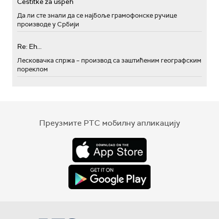
Cestitke za uspeh
Да ли сте знали да се најбоље грамофонске ручице
производе у Србији
Re: Eh...
Лесковачка спржа – производ са заштићеним географским
пореклом
Преузмите РТС мобилну апликацију