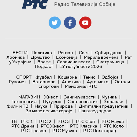
Радио Телевизија Србије
|
|
|
|
ВЕСТИ
Политика
Регион
Свет
Србија данас
|
|
|
|
Хроника
Друштво
Економија
Мерила времена
Рат
|
|
|
|
у Украјини
Време
Сервисне вести
Сматрачница
|
Подкаст
ЕУ могућности 2026
|
|
|
|
СПОРТ
Фудбал
Кошарка
Тенис
Одбојка
|
|
|
|
Рукомет
Ватерполо
Атлетика
Ауто-мото
Остали
|
спортови
Меморијал РТС
|
|
|
МАГАЗИН
Живот
Занимљивости
Музика
|
|
|
|
Технологијa
Путујемо
Свет познатих
Здравље
|
|
|
|
Филм и ТВ
Наука
Природа
Дигитални предузетник
|
За мале велике хероје
Наизглед здрав
|
|
|
|
|
ТВ
РТС 1
РТС 2
РТС 3
РТС Свет
РТС Наука
|
|
|
|
РТС Драма
РТС Живот
РТС Класика
РТС Коло
|
|
РТС Трезор
РТС Музика
РТС Полетарац