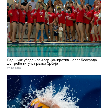
Раднички убедљивом серијом против Новог Београда
до треће титуле првака Србије
28. 05. 2026.