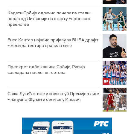
Кадети Србије одлично почели па стали –
пораз од Литваније на старту Европског
првенства
Енес Кантер најавио пријаву за ВНБА драфт
– жели да тестира правила лиге
Преокрет одбојкашица Србије, Русија
савладана после пет сетова
Саша Лукић стиже у нови клуб Премијер лиге
– напушта Фулам и сели се у Ипсвич