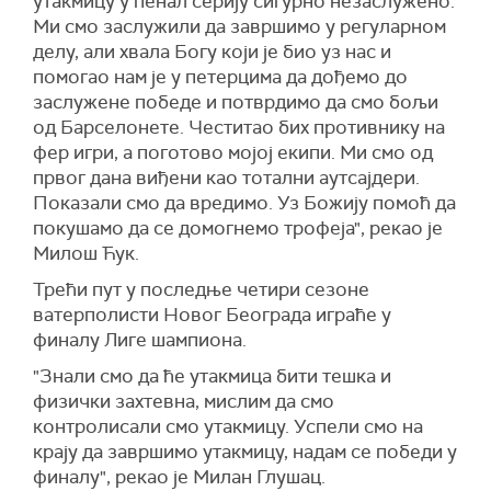
утакмицу у пенал серију сигурно незаслужено.
Ми смо заслужили да завршимо у регуларном
делу, али хвала Богу који је био уз нас и
помогао нам је у петерцима да дођемо до
заслужене победе и потврдимо да смо бољи
од Барселонете. Честитао бих противнику на
фер игри, а поготово мојој екипи. Ми смо од
првог дана виђени као тотални аутсајдери.
Показали смо да вредимо. Уз Божију помоћ да
покушамо да се домогнемо трофеја", рекао је
Милош Ћук.
Трећи пут у последње четири сезоне
ватерполисти Новог Београда играће у
финалу Лиге шампиона.
"Знали смо да ће утакмица бити тешка и
физички захтевна, мислим да смо
контролисали смо утакмицу. Успели смо на
крају да завршимо утакмицу, надам се победи у
финалу", рекао је Милан Глушац.