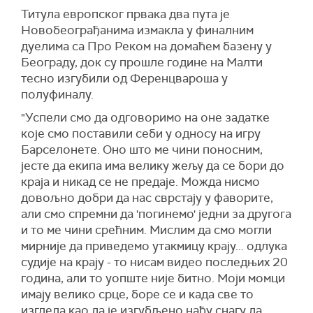
Титула европског првака два пута је
Новобеограђанима измакла у финалним
дуелима са Про Реком на домаћем базену у
Београду, док су прошле године на Малти
тесно изгубили од Ференцвароша у
полуфиналу.
"Успели смо да одговоримо на оне задатке
које смо поставили себи у односу на игру
Барселонете. Оно што ме чини поносним,
јесте да екипа има велику жељу да се бори до
краја и никад се не предаје. Можда нисмо
довољно добри да нас сврстају у фаворите,
али смо спремни да 'погинемо' једни за другога
и то ме чини срећним. Мислим да смо могли
мирније да приведемо утакмицу крају... одлука
судије на крају - то нисам видео последњих 20
година, али то уопште није битно. Моји момци
имају велико срце, боре се и када све то
изгледа као да је изгубљено нађу снагу да