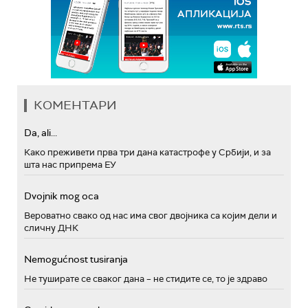
КОМЕНТАРИ
Da, ali...
Како преживети прва три дана катастрофе у Србији, и за
шта нас припрема ЕУ
Dvojnik mog oca
Вероватно свако од нас има свог двојника са којим дели и
сличну ДНК
Nemogućnost tusiranja
Не туширате се сваког дана – не стидите се, то је здраво