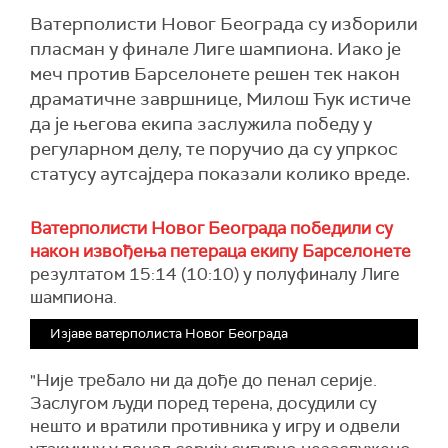
Ватерполисти Новог Београда су изборили
пласман у финале Лиге шампиона. Иако је
меч против Барселонете решен тек након
драматичне завршнице, Милош Ћук истиче
да је његова екипа заслужила победу у
регуларном делу, те поручио да су упркос
статусу аутсајдера показали колико вреде.
Ватерполисти Новог Београда победили су
након извођења петераца екипу Барселонете
резултатом 15:14 (10:10) у полуфиналу Лиге
шампиона.
Изјаве ватерполиста Новог Београда
"Није требало ни да дође до пенал серије.
Заслугом људи поред терена, досудили су
нешто и вратили противника у игру и одвели