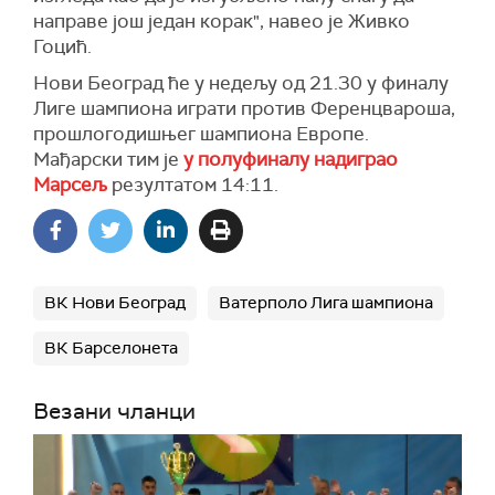
направе још један корак", навео је Живко
Гоцић.
Нови Београд ће у недељу од 21.30 у финалу
Лиге шампиона играти против Ференцвароша,
прошлогодишњег шампиона Европе.
Мађарски тим је
у полуфиналу надиграо
Марсељ
резултатом 14:11.
ВК Нови Београд
Ватерполо Лига шампиона
ВК Барселонета
Везани чланци