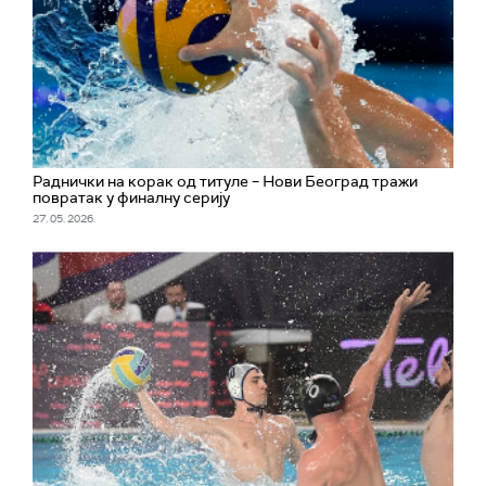
Раднички на корак од титуле – Нови Београд тражи
повратак у финалну серију
27. 05. 2026.