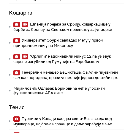
Кошарка
Шпанија прејакa за Србију, кошаркашице у
борби за бронзу на Светском првенству за јуниорке
Универзитет Обурн савладао Мегу у првом
припремном мечу на Миконосу
"Орлићи" надокнадили минус 12 па уз звук
сирене изгубили од Румуније на Евробаскету
Генерални менаџер Бешикташа: Са Алимпијевићем
сам као породица, прави успех није једном достићи врх
Мијаиловић: Одлазак Војиновића неће угрозити
функционисање АБА лиге
Тенис
Турнири у Канади као два света: Без звезда код
мушкараца, најбоље играчице и даље зарађују мање