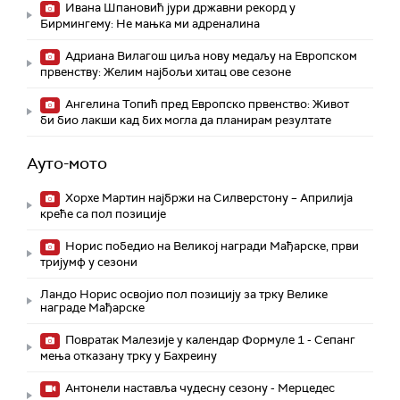
Ивана Шпановић јури државни рекорд у
Бирмингему: Не мањка ми адреналина
Адриана Вилагош циља нову медаљу на Европском
првенству: Желим најбољи хитац ове сезоне
Ангелина Топић пред Европско првенство: Живот
би био лакши кад бих могла да планирам резултате
Ауто-мото
Хорхе Мартин најбржи на Силверстону – Априлија
креће са пол позиције
Норис победио на Великој награди Мађарске, први
тријумф у сезони
Ландо Норис освојио пол позицију за трку Велике
награде Мађарске
Повратак Малезије у календар Формуле 1 - Сепанг
мења отказану трку у Бахреину
Aнтонели наставља чудесну сезону - Мерцедес