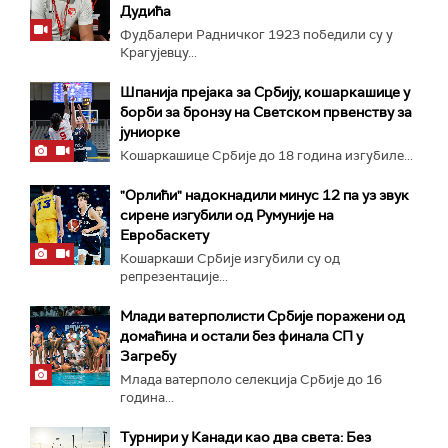
Дудића
Фудбалери Радничког 1923 победили су у
Крагујевцу...
Шпанија прејакa за Србију, кошаркашице у
борби за бронзу на Светском првенству за
јуниорке
Кошаркашице Србије до 18 година изгубиле...
"Орлићи" надокнадили минус 12 па уз звук
сирене изгубили од Румуније на
Евробаскету
Кошаркаши Србије изгубили су од
репрезентације...
Млади ватерполисти Србије поражени од
домаћина и остали без финала СП у
Загребу
Млада ватерполо селекција Србије до 16
година...
Турнири у Канади као два света: Без