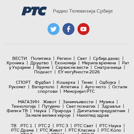
Радио Телевизија Србије
|
|
|
|
ВЕСТИ
Политика
Регион
Свет
Србија данас
|
|
|
|
Хроника
Друштво
Економија
Мерила времена
Рат
|
|
|
|
у Украјини
Време
Сервисне вести
Сматрачница
|
Подкаст
ЕУ могућности 2026
|
|
|
|
СПОРТ
Фудбал
Кошарка
Тенис
Одбојка
|
|
|
|
Рукомет
Ватерполо
Атлетика
Ауто-мото
Остали
|
спортови
Меморијал РТС
|
|
|
МАГАЗИН
Живот
Занимљивости
Музика
|
|
|
|
Технологијa
Путујемо
Свет познатих
Здравље
|
|
|
|
Филм и ТВ
Наука
Природа
Дигитални предузетник
|
За мале велике хероје
Наизглед здрав
|
|
|
|
|
ТВ
РТС 1
РТС 2
РТС 3
РТС Свет
РТС Наука
|
|
|
|
РТС Драма
РТС Живот
РТС Класика
РТС Коло