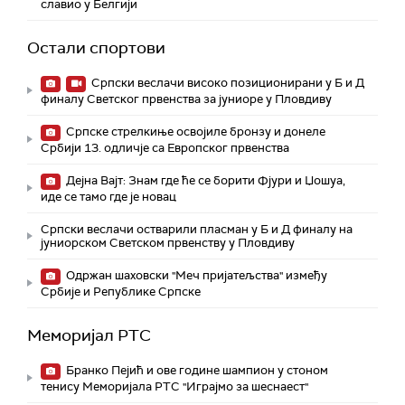
славио у Белгији
Остали спортови
Српски веслачи високо позиционирани у Б и Д
финалу Светског првенства за јуниоре у Пловдиву
Српске стрелкиње освојиле бронзу и донеле
Србији 13. одличје са Европског првенства
Дејна Вајт: Знам где ће се борити Фјури и Џошуа,
иде се тамо где је новац
Српски веслачи остварили пласман у Б и Д финалу на
јуниорском Светском првенству у Пловдиву
Одржан шаховски "Меч пријатељства" између
Србије и Републике Српске
Меморијал РТС
Бранко Пејић и ове године шампион у стоном
тенису Меморијала РТС "Играјмо за шеснаест"