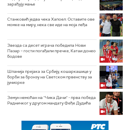
зарађују мање
Станковић једва чека Хапоел: Оставите ове
момке на миру, нека све иде на моја леђа
Звезда са десет играча победила Нови
Пазар – гости погађали пречке, Катаи донео
бодове
Шпанија прејакa за Србију, кошаркашице у
борби за бронзу на Светском првенству за
јуниорке
Земун немоћан на "Чика Дачи" - прва победа
Радничког у другом мандату Феђе Дудића