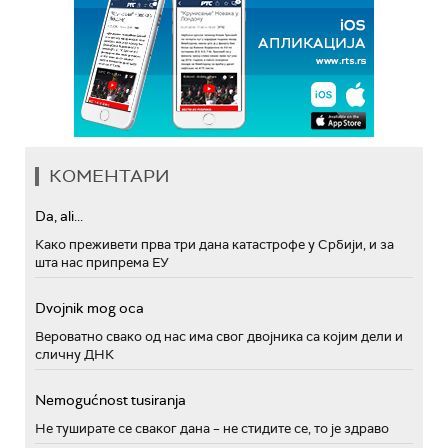
КОМЕНТАРИ
Da, ali...
Како преживети прва три дана катастрофе у Србији, и за
шта нас припрема ЕУ
Dvojnik mog oca
Вероватно свако од нас има свог двојника са којим дели и
сличну ДНК
Nemogućnost tusiranja
Не туширате се сваког дана – не стидите се, то је здраво