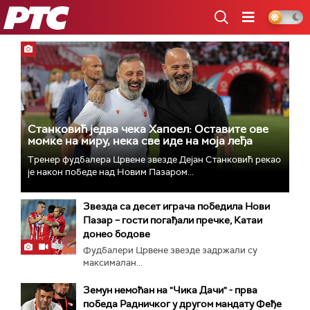
РТС
Станковић једва чека Хапоел: Оставите ове
момке на миру, нека све иде на моја леђа
Тренер фудбалера Црвене звезде Дејан Станковић рекао
је након победе над Новим Пазаром...
Звезда са десет играча победила Нови
Пазар – гости погађали пречке, Катаи
донео бодове
Фудбалери Црвене звезде задржали су
максималан...
Земун немоћан на "Чика Дачи" - прва
победа Радничког у другом мандату Феђе