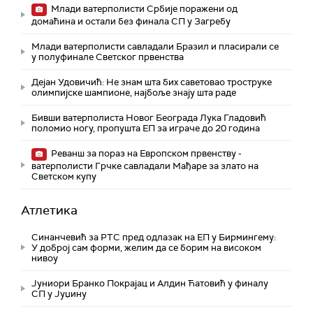
Млади ватерполисти Србије поражени од
домаћина и остали без финала СП у Загребу
Млади ватерполисти савладали Бразил и пласирали се
у полуфинале Светског првенства
Дејан Удовичић: Не знам шта бих саветовао троструке
олимпијске шампионе, најбоље знају шта раде
Бивши ватерполиста Новог Београда Лука Гладовић
поломио ногу, пропушта ЕП за играче до 20 година
Реванш за пораз на Европском првенству -
ватерполисти Грчке савладали Мађаре за злато на
Светском купу
Атлетика
Синанчевић за РТС пред одлазак на ЕП у Бирмингему:
У доброј сам форми, желим да се борим на високом
нивоу
Јуниори Бранко Покрајац и Алдин Ћатовић у финалу
СП у Јуџину