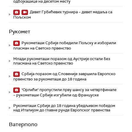
одбојкашице на десетом месту
Девет Грбићевих турнира – девет медаља са
Пољском
Рукомет
Рукометаши Србије победили Пољску и изборили
пласман на Светско првенство
Млади рукометаши поразом од Аустрије остали без
пласмана на Светско првенство
Србија поразом од Словеније завршила Европско
првенство за рукометаше до 18 година
"Орлићи" пропустили прву шансу за четвртфинале
– рукометаши Србије изгубили од Француске
Рукометаши Србије до 18 година убедљивом победом
над Италијом до главне рунде Европског првенства
Ватерполо