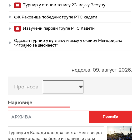
Турнир у стоном тенису 23. маја у Земуну
ФК Раковица победник групе РТС кадети
Извучени парови групе РТС Кадети
Одржан турнир у куглању и шаху у оквиру Меморијала
"Играјмо за шеснаест"
недеља, 09. август 2026.
Прогноза
Најновије
Турнири у Канади као два света: Без звезда
код мушкараца, најбоље играчице и даље