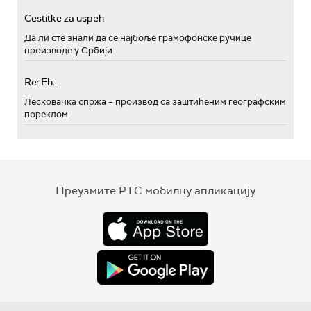
Cestitke za uspeh
Да ли сте знали да се најбоље грамофонске ручице
производе у Србији
Re: Eh...
Лесковачка спржа – производ са заштићеним географским
пореклом
Преузмите РТС мобилну апликацију