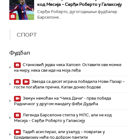
код Месија – Серђи Роберто у Галаксију
Серђи Роберто, дугогодишњи фудбалер
Барселоне...
СПОРТ
Фудбал
Станковић једва чека Хапоел: Оставите ове момке
на миру, нека све иде на моја леђа
Звезда са десет играча победила Нови Пазар –
гости погађали пречке, Катаи донео бодове
Земун немоћан на "Чика Дачи" - прва победа
Радничког у другом мандату Феђе Дудића
Легенда Барселоне стигла у МЛС, али не код
Месија – Серђи Роберто у Галаксију
Тадић асистирао, али узалуд – повратак у
Ередивизију неће по добром памтити