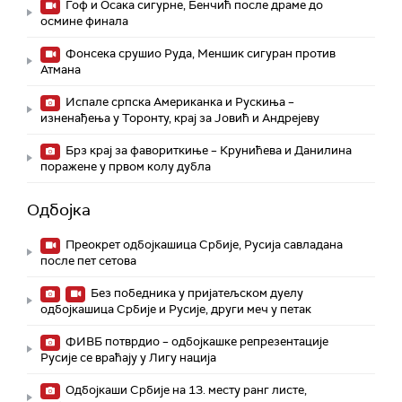
Гоф и Осака сигурне, Бенчић после драме до
осмине финала
Фонсека срушио Руда, Меншик сигуран против
Атмана
Испале српска Американка и Рускиња –
изненађења у Торонту, крај за Јовић и Андрејеву
Брз крај за фавориткиње – Крунићева и Данилина
поражене у првом колу дубла
Одбојка
Преокрет одбојкашица Србије, Русија савладана
после пет сетова
Без победника у пријатељском дуелу
одбојкашица Србије и Русије, други меч у петак
ФИВБ потврдио – одбојкашке репрезентације
Русије се враћају у Лигу нација
Одбојкаши Србије на 13. месту ранг листе,