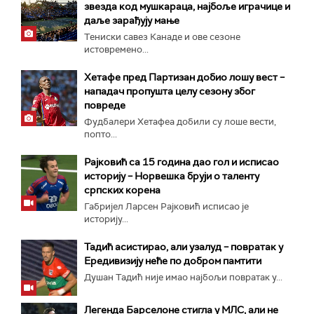
звезда код мушкараца, најбоље играчице и
даље зарађују мање
Тениски савез Канаде и ове сезоне
истовремено...
Хетафе пред Партизан добио лошу вест –
нападач пропушта целу сезону због
повреде
Фудбалери Хетафеа добили су лоше вести,
попто...
Рајковић са 15 година дао гол и исписао
историју – Норвешка бруји о таленту
српских корена
Габријел Ларсен Рајковић исписао је
историју...
Тадић асистирао, али узалуд – повратак у
Ередивизију неће по добром памтити
Душан Тадић није имао најбољи повратак у...
Легенда Барселоне стигла у МЛС, али не