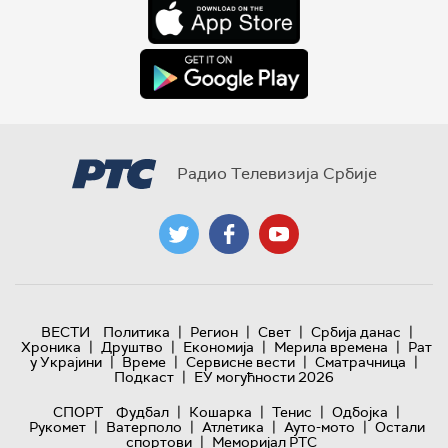
Радио Телевизија Србије
|
|
|
|
ВЕСТИ
Политика
Регион
Свет
Србија данас
|
|
|
|
Хроника
Друштво
Економија
Мерила времена
Рат
|
|
|
|
у Украјини
Време
Сервисне вести
Сматрачница
|
Подкаст
ЕУ могућности 2026
|
|
|
|
СПОРТ
Фудбал
Кошарка
Тенис
Одбојка
|
|
|
|
Рукомет
Ватерполо
Атлетика
Ауто-мото
Остали
|
спортови
Меморијал РТС