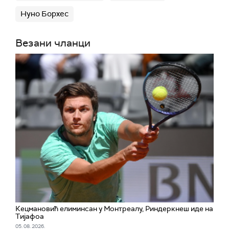
Нуно Борхес
Везани чланци
Кецмановић елиминсан у Монтреалу, Риндеркнеш иде на
Тијафоа
05. 08. 2026.