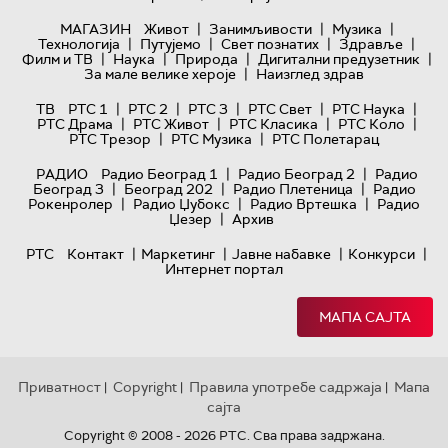
|
|
|
МАГАЗИН
Живот
Занимљивости
Музика
|
|
|
|
Технологијa
Путујемо
Свет познатих
Здравље
|
|
|
|
Филм и ТВ
Наука
Природа
Дигитални предузетник
|
За мале велике хероје
Наизглед здрав
|
|
|
|
|
ТВ
РТС 1
РТС 2
РТС 3
РТС Свет
РТС Наука
|
|
|
|
РТС Драма
РТС Живот
РТС Класика
РТС Коло
|
|
РТС Трезор
РТС Музика
РТС Полетарац
|
|
РАДИО
Радио Београд 1
Радио Београд 2
Радио
|
|
|
Београд 3
Београд 202
Радио Плетеница
Радио
|
|
|
Рокенролер
Радио Џубокс
Радио Вртешка
Радио
|
Џезер
Архив
|
|
|
|
РТС
Контакт
Маркетинг
Јавне набавке
Конкурси
Интернет портал
МАПА САЈТА
Приватност
Copyright
Правила употребе садржаја
Мапа
|
|
|
сајта
Copyright © 2008 - 2026 РТС. Сва права задржана.