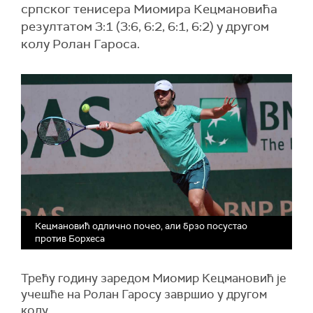
српског тенисера Миомира Кецмановића
резултатом 3:1 (3:6, 6:2, 6:1, 6:2) у другом
колу Ролан Гароса.
Кецмановић одлично почео, али брзо посустао
против Борхеса
Трећу годину заредом Миомир Кецмановић је
учешће на Ролан Гаросу завршио у другом
колу.