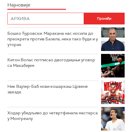
Најновије
Бошко Ђуровски: Маракана нас носила до
преокрета против Базела, нека тако буде и у
уторак
Китон Волас потписао двогодишњи уговор
са Макабијем
Ник Вајлер-Баб нови кошаркаш Црвене
звезде
Ходар убедљиво до четвртфинала мастерса
у Монтреалу