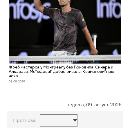
Жреб мастерса у Монтреалу без Ђоковића, Синера и
Алкараза: Међедовић добио ривала, Кецмановић још
чека
01. 08. 2026.
недеља, 09. август 2026.
Прогноза