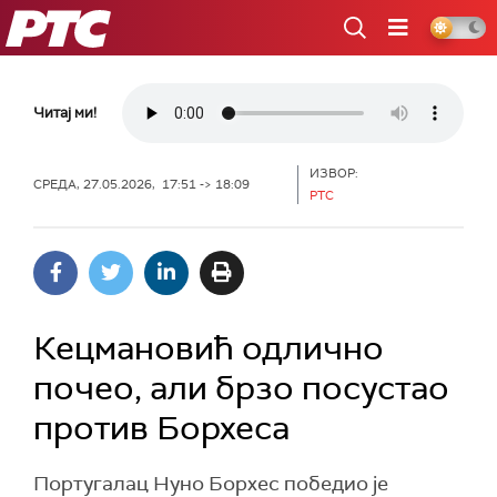
РТС
Читај ми!
ИЗВОР:
СРЕДА, 27.05.2026, 17:51 -> 18:09
РТС
Кецмановић одлично
почео, али брзо посустао
против Борхеса
Португалац Нуно Борхес победио је