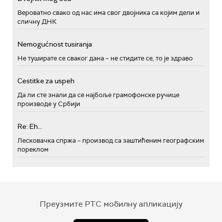
Вероватно свако од нас има свог двојника са којим дели и
сличну ДНК
Nemogućnost tusiranja
Не туширате се сваког дана – не стидите се, то је здраво
Cestitke za uspeh
Да ли сте знали да се најбоље грамофонске ручице
производе у Србији
Re: Eh...
Лесковачка спржа – производ са заштићеним географским
пореклом
Преузмите РТС мобилну апликацију