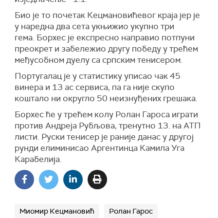
Био је то почетак Кецмановићевог краја јер је
у наредна два сета укњижио укупно три
гема. Борхес је експресно направио потпуни
преокрет и забележио другу победу у трећем
међусобном дуелу са српским тенисером.
Португалац је у статистику уписао чак 45
винера и 13 ас сервиса, па га није скупо
коштало ни округло 50 неизнуђених грешака.
Борхес ће у трећем колу Ролан Гароса играти
против Андреја Рубљова, тренутно 13. на АТП
листи. Руски тенисер је раније данас у другој
рунди елиминисао Аргентинца Камила Уга
Карабелија.
Миомир Кецмановић
Ролан Гарос