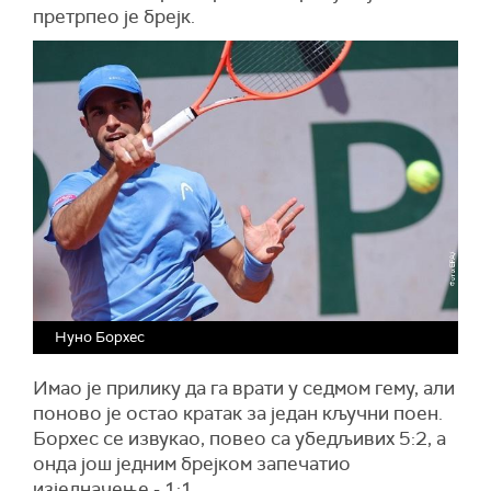
претрпео је брејк.
Нуно Борхес
Имао је прилику да га врати у седмом гему, али
поново је остао кратак за један кључни поен.
Борхес се извукао, повео са убедљивих 5:2, а
онда још једним брејком запечатио
изједначење - 1:1.