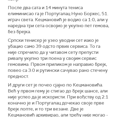
После два сата и 14 минута тениса
елиминисао га је Португалац Нуно Борхес, 51.
играч света. Кецмановић је водио са 1:0, али у
наредна три сета освојио је укупно пет гемова,
без брејка.
Српски тенисер је узео уводни сет иако је
убацио само 39 одсто првих сервиса. То га
није спречило да у читавом сету препусти
ривалу укупно три поена у својим сервис
гемовима. Првом приликом је направио брејк,
повео са 3:0 и рутински сачувао рано стечену
предност.
И други сет је почео сјајно по Кецмановића.
Већ у првом гему је стигао до брејк шансе, али
није успео да је искористи. При вођству од 2:1
коначно је и Португалац дочекао своје прве
брејк лопте, и то три везане. Две је
Кецмановић архивирао, али трећу није могао -