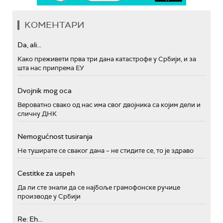
КОМЕНТАРИ
Da, ali...
Како преживети прва три дана катастрофе у Србији, и за
шта нас припрема ЕУ
Dvojnik mog oca
Вероватно свако од нас има свог двојника са којим дели и
сличну ДНК
Nemogućnost tusiranja
Не туширате се сваког дана – не стидите се, то је здраво
Cestitke za uspeh
Да ли сте знали да се најбоље грамофонске ручице
производе у Србији
Re: Eh...