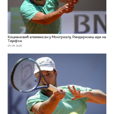
Кецмановић елиминсан у Монтреалу, Риндеркнеш иде на
Тијафоа
05. 08. 2026.