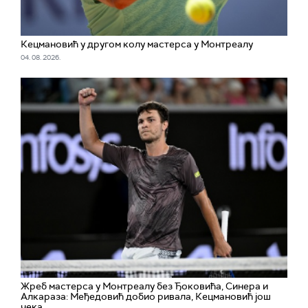
Кецмановић у другом колу мастерса у Монтреалу
04. 08. 2026.
Жреб мастерса у Монтреалу без Ђоковића, Синера и
Алкараза: Међедовић добио ривала, Кецмановић још
чека