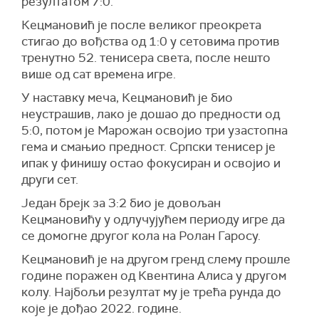
резултатом 7:0.
Кецмановић је после великог преокрета
стигао до вођства од 1:0 у сетовима против
тренутно 52. тенисера света, после нешто
више од сат времена игре.
У наставку меча, Кецмановић је био
неустрашив, лако је дошао до предности од
5:0, потом је Марожан освојио три узастопна
гема и смањио предност. Српски тенисер је
ипак у финишу остао фокусиран и освојио и
други сет.
Један брејк за 3:2 био је довољан
Кецмановићу у одлучујућем периоду игре да
се домогне другог кола на Ролан Гаросу.
Кецмановић је на другом гренд слему прошле
године поражен од Квентина Алиса у другом
колу. Најбољи резултат му је трећа рунда до
које је дођао 2022. године.