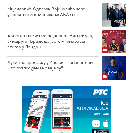
Мијаиловић: Одлазак Војиновића неће
угрозити функционисање АБА лиге
Арсенал није успео да доведе Винисијуса,
али другог Бразилца јесте – Гимараеш
стигао у Лондон
Лукић по преласку у Ипсвич: Поносан сам
што потписујем за овај клуб