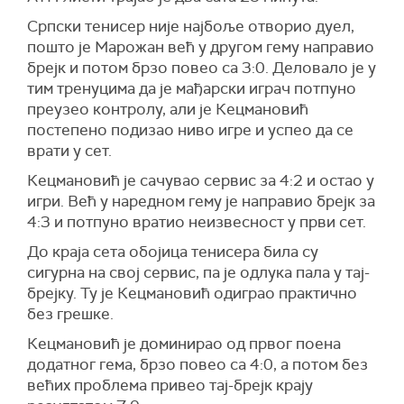
Српски тенисер није најбоље отворио дуел,
пошто је Марожан већ у другом гему направио
брејк и потом брзо повео са 3:0. Деловало је у
тим тренуцима да је мађарски играч потпуно
преузео контролу, али је Кецмановић
постепено подизао ниво игре и успео да се
врати у сет.
Кецмановић је сачувао сервис за 4:2 и остао у
игри. Већ у наредном гему је направио брејк за
4:3 и потпуно вратио неизвесност у први сет.
До краја сета обојица тенисера била су
сигурна на свој сервис, па је одлука пала у тај-
брејку. Ту је Кецмановић одиграо практично
без грешке.
Кецмановић је доминирао од првог поена
додатног гема, брзо повео са 4:0, а потом без
већих проблема привео тај-брејк крају