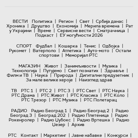
|
|
|
|
ВЕСТИ
Политика
Регион
Свет
Србија данас
|
|
|
|
Хроника
Друштво
Економија
Мерила времена
Рат
|
|
|
|
у Украјини
Време
Сервисне вести
Сматрачница
|
Подкаст
ЕУ могућности 2026
|
|
|
|
СПОРТ
Фудбал
Кошарка
Тенис
Одбојка
|
|
|
|
Рукомет
Ватерполо
Атлетика
Ауто-мото
Остали
|
спортови
Меморијал РТС
|
|
|
МАГАЗИН
Живот
Занимљивости
Музика
|
|
|
|
Технологијa
Путујемо
Свет познатих
Здравље
|
|
|
|
Филм и ТВ
Наука
Природа
Дигитални предузетник
|
За мале велике хероје
Наизглед здрав
|
|
|
|
|
ТВ
РТС 1
РТС 2
РТС 3
РТС Свет
РТС Наука
|
|
|
|
РТС Драма
РТС Живот
РТС Класика
РТС Коло
|
|
РТС Трезор
РТС Музика
РТС Полетарац
|
|
РАДИО
Радио Београд 1
Радио Београд 2
Радио
|
|
|
Београд 3
Београд 202
Радио Плетеница
Радио
|
|
|
Рокенролер
Радио Џубокс
Радио Вртешка
Радио
|
Џезер
Архив
|
|
|
|
РТС
Контакт
Маркетинг
Јавне набавке
Конкурси