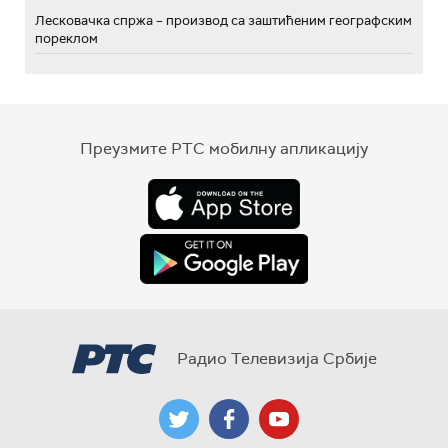
Лесковачка спржа – производ са заштићеним географским
пореклом
Преузмите РТС мобилну апликацију
Радио Телевизија Србије