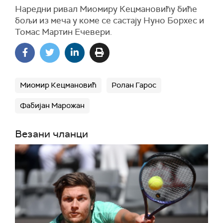
Наредни ривал Миомиру Кецмановићу биће
бољи из меча у коме се састају Нуно Борхес и
Томас Мартин Ечевери.
Миомир Кецмановић
Ролан Гарос
Фабијан Марожан
Везани чланци