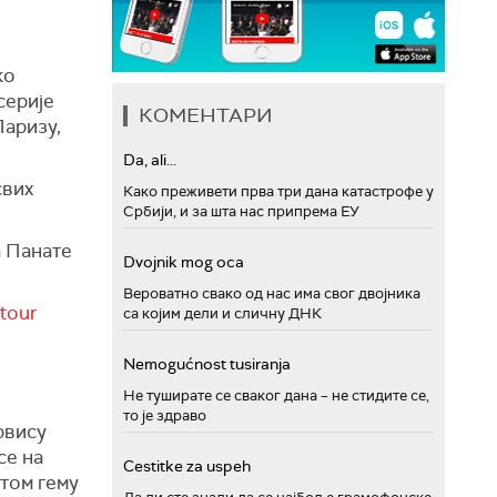
ко
серије
КОМЕНТАРИ
Паризу,
Da, ali...
свих
Како преживети прва три дана катастрофе у
Србији, и за шта нас припрема ЕУ
.
а Панате
Dvojnik mog oca
Вероватно свако од нас има свог двојника
tour
са којим дели и сличну ДНК
Nemogućnost tusiranja
Не туширате се сваког дана – не стидите се,
то је здраво
рвису
се на
Cestitke za uspeh
етом гему