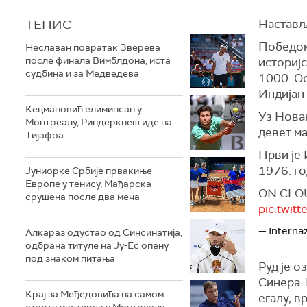
ТЕНИС
Настављ
Победом
Неславан повратак Зверева
после финала Вимблдона, иста
историјс
судбина и за Медведева
1000. Ос
Индијан 
Кецмановић елиминсан у
Уз Новак
Монтреалу, Риндеркнеш иде на
девет ма
Тијафоа
Први је 
1976. го
Јуниорке Србије првакиње
Европе у тенису, Мађарска
ON CLOU
срушена после два меча
pic.twit
— Internaz
Алкараз одустао од Синсинатија,
одбрана титуле на Ју-Ес опену
под знаком питања
Руд је о
Синера. 
Крај за Међедовића на самом
егалу, в