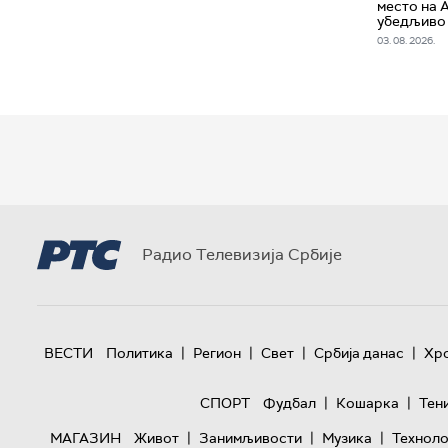
место на 
убедљиво
03. 08. 2026.
Радио Телевизија Србије
|
|
|
|
ВЕСТИ
Политика
Регион
Свет
Србија данас
Хр
|
|
СПОРТ
Фудбал
Кошарка
Тен
|
|
|
МАГАЗИН
Живот
Занимљивости
Музика
Техноло