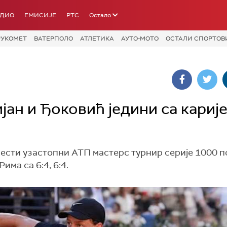
АДИО
ЕМИСИЈЕ
РТС
Остало
РУКОМЕТ
ВАТЕРПОЛО
АТЛЕТИКА
АУТО-МОТО
ОСТАЛИ СПОРТОВ
ијан и Ђоковић једини са кариј
шести узастопни АТП мастерс турнир серије 1000 
ма са 6:4, 6:4.