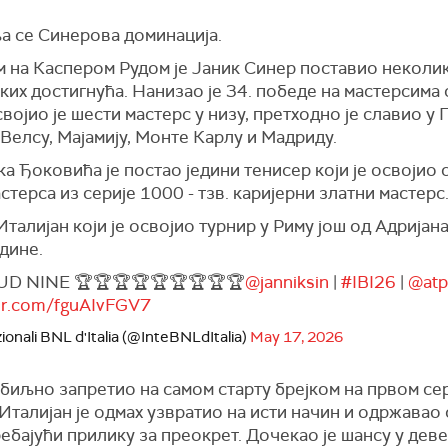
а се Синерова доминација.
 на Каспером Рудом је Јаник Синер поставио неколи
ких достигнућа. Нанизао је 34. победе на мастерсима 
војио је шести мастерс у низу, претходно је славио у 
Велсу, Мајамију, Монте Карлу и Мадриду.
а Ђоковића је постао једини тенисер који је освојио 
стерса из серије 1000 - тзв. каријерни златни мастерс
Италијан који је освојио турнир у Риму још од Адријан
дине.
D NINE 🏆🏆🏆🏆🏆🏆🏆🏆🏆
@janniksin
|
#IBI26
|
@atp
ter.com/fguAIvFGV7
ionali BNL d'Italia (@InteBNLdItalia)
May 17, 2026
збиљно запретио на самом старту брејком на првом се
Италијан је одмах узвратио на исти начин и одржавао 
ребајући прилику за преокрет. Дочекао је шансу у дев