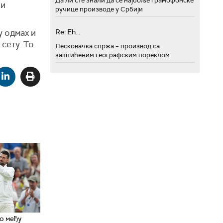
Да ли сте знали да се најбоље грамофонске
 и
ручице производе у Србији
Re: Eh...
у одмах и
сету. То
Лесковачка спржа – производ са
заштићеним географским пореклом
о међу