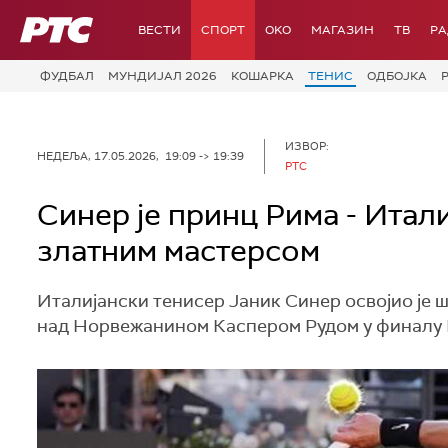
РТС
ВЕСТИ
СПОРТ
OKO
МАГАЗИН
ТВ
Р
ФУДБАЛ
МУНДИЈАЛ 2026
КОШАРКА
ТЕНИС
ОДБОЈКА
ИЗВОР:
НЕДЕЉА, 17.05.2026, 19:09 -> 19:39
РТС
Синер је принц Рима - Итал
златним мастерсом
Италијански тенисер Јаник Синер освојио је 
над Норвежанином Каспером Рудом у финалу Ри