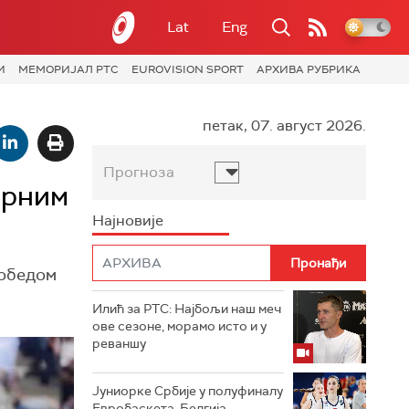
Lat
Eng
И
МЕМОРИЈАЛ РТС
EUROVISION SPORT
АРХИВА РУБРИКА
петак, 07. август 2026.
Прогноза
ерним
Најновије
победом
Илић за РТС: Најбољи наш меч
ове сезоне, морамо исто и у
реваншу
Јуниорке Србије у полуфиналу
Евробаскета, Белгија