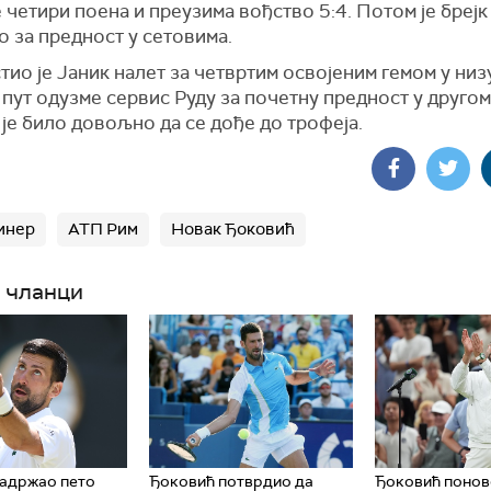
 четири поена и преузима вођство 5:4. Потом је брејк
 за предност у сетовима.
ио је Јаник налет за четвртим освојеним гемом у низ
пут одузме сервис Руду за почетну предност у другом 
је било довољно да се дође до трофеја.
инер
АТП Рим
Новак Ђоковић
 чланци
задржао пето
Ђоковић потврдио да
Ђоковић понов