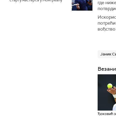
старту мастерса у Монтреалу
где ниже
потврдио
Искорист
потрећи 
вођство 
Јаник С
Везани
Ђоковић 