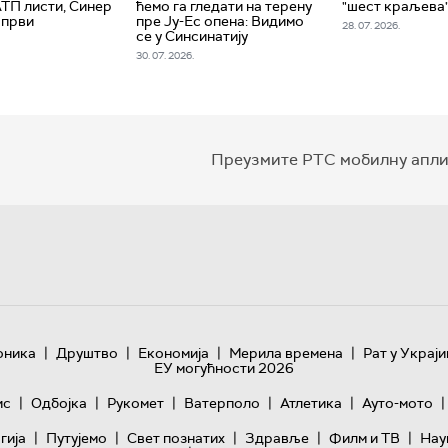
АТП листи, Синер
ћемо га гледати на терену
"шест краљева"
 први
пре Ју-Ес опена: Видимо
28. 07. 2026.
се у Синсинатију
30. 07. 2026.
Преузмите РТС мобилну апли
|
|
|
|
оника
Друштво
Економија
Мерила времена
Рат у Украји
ЕУ могућности 2026
|
|
|
|
|
|
ис
Одбојка
Рукомет
Ватерполо
Атлетика
Ауто-мото
|
|
|
|
|
гијa
Путујемо
Свет познатих
Здравље
Филм и ТВ
Нау