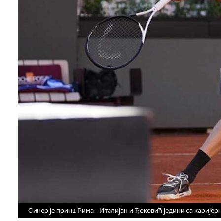
Синер је принц Рима - Италијан и Ђоковић једини са карије