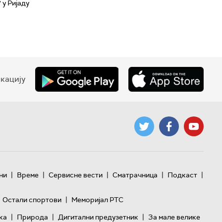
 у Ријаду
кацију
|
|
|
|
|
ни
Време
Сервисне вести
Сматрачница
Подкаст
|
Остали спортови
Меморијал РТС
|
|
|
ка
Природа
Дигитални предузетник
За мале велике