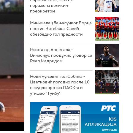
поражена великим
преокретом
Минималац бањалучког Борца
против Витебска, Савић
обезбедио гол предности
Ништа од Арсенала -
Винисијус продужио уговор са
Реал Мадридом
Нови муњевит гол Србина -
Цветковић погодио после 16
секунди против ПАОК-а и
утишао "Тумбу"