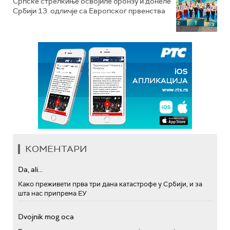
Српске стрелкиње освојиле бронзу и донеле
Србији 13. одличје са Европског првенства
КОМЕНТАРИ
Da, ali...
Како преживети прва три дана катастрофе у Србији, и за
шта нас припрема ЕУ
Dvojnik mog oca