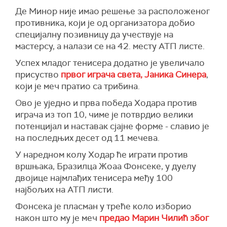
Де Минор није имао решење за расположеног
противника, који је од организатора добио
специјалну позивницу да учествује на
мастерсу, а налази се на 42. месту АТП листе.
Успех младог тенисера додатно је увеличало
присуство
првог играча света, Јаника Синера
,
који је меч пратио са трибина.
Ово је уједно и прва победа Ходара против
играча из топ 10, чиме је потврдио велики
потенцијал и наставак сјајне форме - славио је
на последњих десет од 11 мечева.
У наредном колу Ходар ће играти против
вршњака, Бразилца Жоаа Фонсеке, у дуелу
двојице најмлађих тенисера међу 100
најбољих на АТП листи.
Фонсека је пласман у треће коло изборио
након што му је меч
предао Марин Чилић због