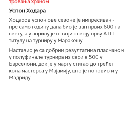
тровања храном.
Успон Ходара
Ходаров успон ове сезоне је импресиван -
пре само годину дана био је ван првих 600 на
свету, а у априлу је освојио своју прву АТП
титулу на турниру у Маракешу.
Наставио је са добрим резултатима пласманом
у полуфинале турнира из серије 500 у
Барселони, док је у марту стигао до трећег
кола мастерса у Мајамију, што је поновио и у
Мадриду.