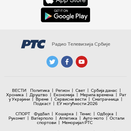
Радио Телевизија Србије
|
|
|
|
ВЕСТИ
Политика
Регион
Свет
Србија данас
|
|
|
|
Хроника
Друштво
Економија
Мерила времена
Рат
|
|
|
|
у Украјини
Време
Сервисне вести
Сматрачница
|
Подкаст
ЕУ могућности 2026
|
|
|
|
СПОРТ
Фудбал
Кошарка
Тенис
Одбојка
|
|
|
|
Рукомет
Ватерполо
Атлетика
Ауто-мото
Остали
|
спортови
Меморијал РТС