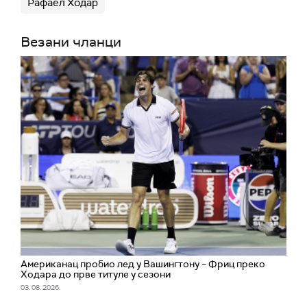
Рафаел Ходар
Везани чланци
Американац пробио лед у Вашингтону – Фриц преко
Ходара до прве титуле у сезони
03. 08. 2026.