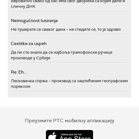
Вероватно свако од нас има свог двојника са којим дели и
сличну ДНК
Nemogućnost tusiranja
Не туширате се сваког дана – не стидите се, то је здраво
Cestitke za uspeh
Да ли сте знали да се најбоље грамофонске ручице
производе у Србији
Re: Eh...
Лесковачка спржа – производ са заштићеним географским
пореклом
Преузмите РТС мобилну апликацију