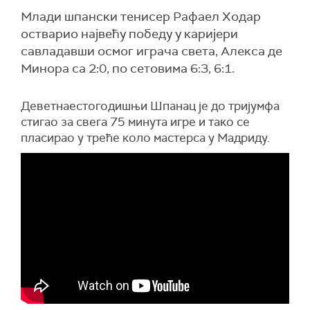
Млади шпански тенисер Рафаел Ходар
остварио највећу победу у каријери
савладавши осмог играча света, Алекса де
Минора са 2:0, по сетовима 6:3, 6:1.
Деветнаестогодишњи Шпанац је до тријумфа
стигао за свега 75 минута игре и тако се
пласирао у треће коло мастерса у Мадриду.