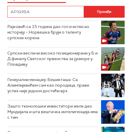
Рајковић са 15 година дао гол и исписао
историју – Норвешка бруји о таленту
српских корена
Српски веслачи високо позиционирани у Б и
Д финалу Светског првенства за јуниоре у
Пловдиву
Генерални менаџер Бешикташа: Са
Алимпијевићем сам као породица, прави
успех није једном достићи врх
Зашто технолошки инвеститори желе део
Мундијала и шта вештачка интелигенција има
с тим