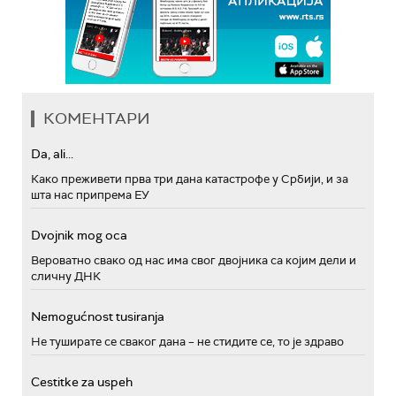
КОМЕНТАРИ
Da, ali...
Како преживети прва три дана катастрофе у Србији, и за
шта нас припрема ЕУ
Dvojnik mog oca
Вероватно свако од нас има свог двојника са којим дели и
сличну ДНК
Nemogućnost tusiranja
Не туширате се сваког дана – не стидите се, то је здраво
Cestitke za uspeh