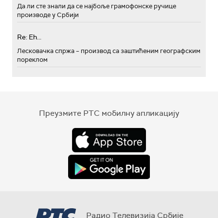
Да ли сте знали да се најбоље грамофонске ручице
производе у Србији
Re: Eh...
Лесковачка спржа – производ са заштићеним географским
пореклом
Преузмите РТС мобилну апликацију
Радио Телевизија Србије