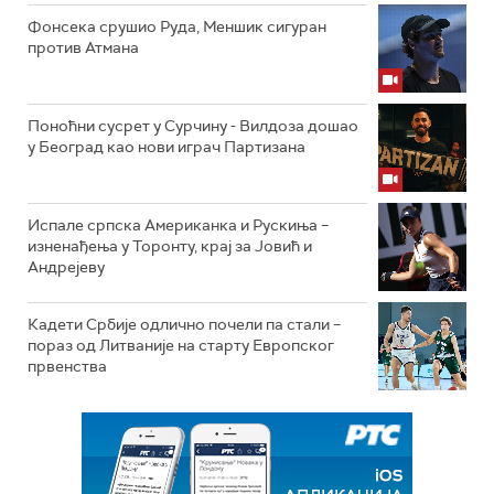
Фонсека срушио Руда, Меншик сигуран
против Атмана
Поноћни сусрет у Сурчину - Вилдоза дошао
у Београд као нови играч Партизана
Испале српска Американка и Рускиња –
изненађења у Торонту, крај за Јовић и
Андрејеву
Кадети Србије одлично почели па стали –
пораз од Литваније на старту Европског
првенства