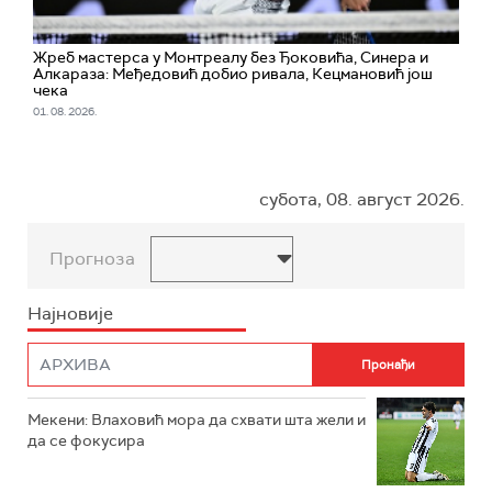
Жреб мастерса у Монтреалу без Ђоковића, Синера и
Алкараза: Међедовић добио ривала, Кецмановић још
чека
01. 08. 2026.
субота, 08. август 2026.
Прогноза
Најновије
Мекени: Влаховић мора да схвати шта жели и
да се фокусира