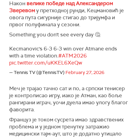
Након
велике победе над Александером
Зверевом
у претходној рунди, Кецмановић је
овога пута сигурније стигао до тријумфа и
првог полуфинала у сезони.
Something you don't see every day 🤔
Kecmanovic's 6-3 6-3 win over Atmane ends
with a time violation.
#ATM2026
pic.twitter.com/uKKEL6XeQw
— Tennis TV (@TennisTV)
February 27, 2026
Меч је трајао тачно сат и по, а српски тенисер
је контролисао игру, иако је Атман, као боље
рангирани играч, уочи дуела имао улогу благог
фаворита.
Француз је током сусрета имао здравствених
проблема и у једном тренутку затражио
медицински тајм-аут, што је додатно утицало