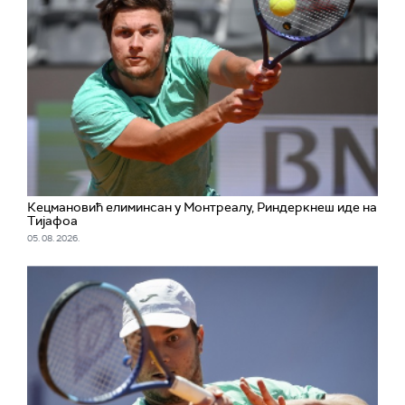
Кецмановић елиминсан у Монтреалу, Риндеркнеш иде на
Тијафоа
05. 08. 2026.