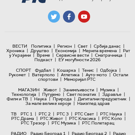
|
|
|
|
ВЕСТИ
Политика
Регион
Свет
Србија данас
|
|
|
|
Хроника
Друштво
Економија
Мерила времена
Рат
|
|
|
|
у Украјини
Време
Сервисне вести
Сматрачница
|
Подкаст
ЕУ могућности 2026
|
|
|
|
СПОРТ
Фудбал
Кошарка
Тенис
Одбојка
|
|
|
|
Рукомет
Ватерполо
Атлетика
Ауто-мото
Остали
|
спортови
Меморијал РТС
|
|
|
МАГАЗИН
Живот
Занимљивости
Музика
|
|
|
|
Технологијa
Путујемо
Свет познатих
Здравље
|
|
|
|
Филм и ТВ
Наука
Природа
Дигитални предузетник
|
За мале велике хероје
Наизглед здрав
|
|
|
|
|
ТВ
РТС 1
РТС 2
РТС 3
РТС Свет
РТС Наука
|
|
|
|
РТС Драма
РТС Живот
РТС Класика
РТС Коло
|
|
РТС Трезор
РТС Музика
РТС Полетарац
|
|
РАДИО
Радио Београд 1
Радио Београд 2
Радио