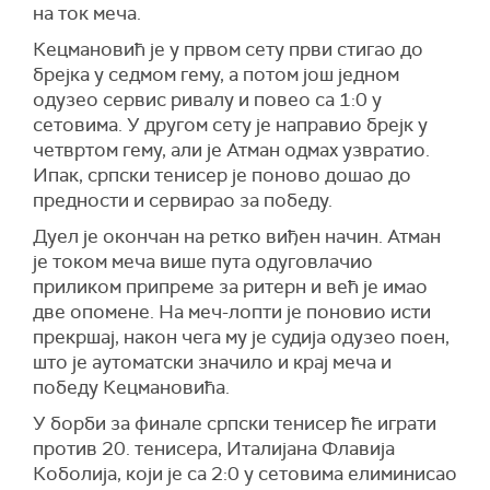
на ток меча.
Кецмановић је у првом сету први стигао до
брејка у седмом гему, а потом још једном
одузео сервис ривалу и повео са 1:0 у
сетовима. У другом сету је направио брејк у
четвртом гему, али је Атман одмах узвратио.
Ипак, српски тенисер је поново дошао до
предности и сервирао за победу.
Дуел је окончан на ретко виђен начин. Атман
је током меча више пута одуговлачио
приликом припреме за ритерн и већ је имао
две опомене. На меч-лопти је поновио исти
прекршај, након чега му је судија одузео поен,
што је аутоматски значило и крај меча и
победу Кецмановића.
У борби за финале српски тенисер ће играти
против 20. тенисера, Италијана Флавија
Коболија, који је са 2:0 у сетовима елиминисао