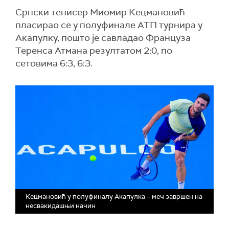
Српски тенисер Миомир Кецмановић
пласирао се у полуфинале АТП турнира у
Акапулку, пошто је савладао Француза
Теренса Атмана резултатом 2:0, по
сетовима 6:3, 6:3.
Кецмановић у полуфиналу Акапулка – меч завршен на
несвакидашњи начин