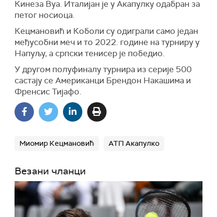
Кинеза Вуа. Италијан је у Акапулку одабран за
петог носиоца.
Кецмановић и Коболи су одиграли само један
међусобни меч и то 2022. године на турниру у
Напуљу, а српски тенисер је победио.
У другом полуфиналу турнира из серије 500
састају се Американци Брендон Накашима и
Френсис Тијафо.
Миомир Кецмановић
АТП Акапулко
Везани чланци