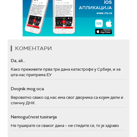
КОМЕНТАРИ
Da, ali...
Како преживети прва три дана катастрофе у Србији, и за
шта нас припрема ЕУ
Dvojnik mog oca
Вероватно свако од нас има свог двојника са којим дели и
сличну ДНК
Nemogućnost tusiranja
Не туширате се сваког дана – не стидите се, то је здраво