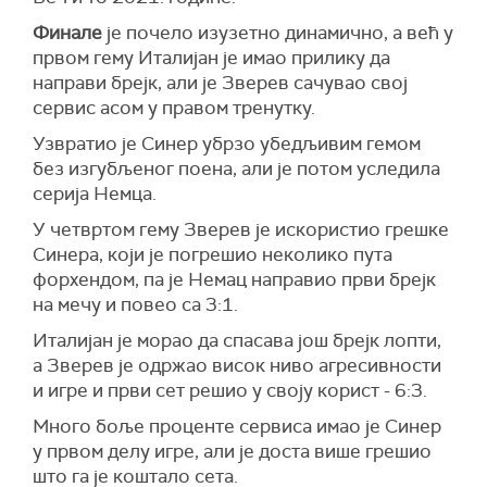
Финале
је почело изузетно динамично, а већ у
првом гему Италијан је имао прилику да
направи брејк, али је Зверев сачувао свој
сервис асом у правом тренутку.
Узвратио је Синер убрзо убедљивим гемом
без изгубљеног поена, али је потом уследила
серија Немца.
У четвртом гему Зверев је искористио грешке
Синера, који је погрешио неколико пута
форхендом, па је Немац направио први брејк
на мечу и повео са 3:1.
Италијан је морао да спасава још брејк лопти,
а Зверев је одржао висок ниво агресивности
и игре и први сет решио у своју корист - 6:3.
Много боље проценте сервиса имао је Синер
у првом делу игре, али је доста више грешио
што га је коштало сета.