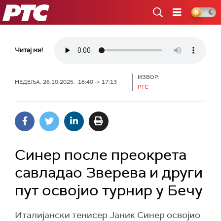
РТС
Читај ми!
ИЗВОР:
НЕДЕЉА, 26.10.2025, 16:40 -> 17:13
РТС
Синер после преокрета
савладао Зверева и други
пут освојио турнир у Бечу
Италијански тенисер Јаник Синер освојио