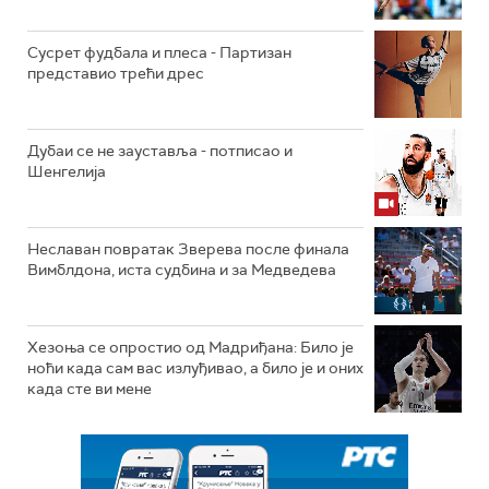
Сусрет фудбала и плеса - Партизан
представио трећи дрес
Дубаи се не зауставља - потписао и
Шенгелија
Неславан повратак Зверева после финала
Вимблдона, иста судбина и за Медведева
Хезоња се опростио од Мадриђана: Било је
ноћи када сам вас излуђивао, а било је и оних
када сте ви мене