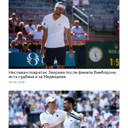
Неславан повратак Зверева после финала Вимблдона,
иста судбина и за Медведева
06. 08. 2026.