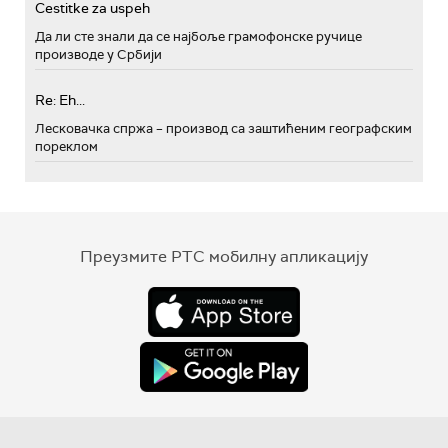
Cestitke za uspeh
Да ли сте знали да се најбоље грамофонске ручице
производе у Србији
Re: Eh...
Лесковачка спржа – производ са заштићеним географским
пореклом
Преузмите РТС мобилну апликацију