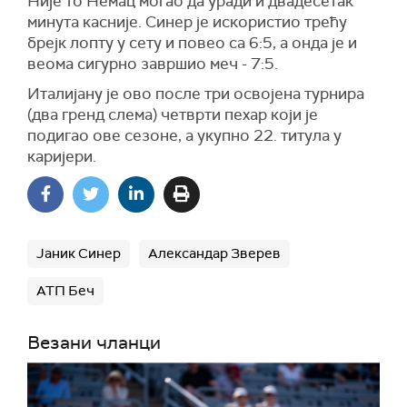
Није то Немац могао да уради и двадесетак
минута касније. Синер је искористио трећу
брејк лопту у сету и повео са 6:5, а онда је и
веома сигурно завршио меч - 7:5.
Италијану је ово после три освојена турнира
(два гренд слема) четврти пехар који је
подигао ове сезоне, а укупно 22. титула у
каријери.
Јаник Синер
Александар Зверев
АТП Беч
Везани чланци