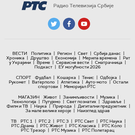
Радио Телевизија Србије
|
|
|
|
ВЕСТИ
Политика
Регион
Свет
Србија данас
|
|
|
|
Хроника
Друштво
Економија
Мерила времена
Рат
|
|
|
|
у Украјини
Време
Сервисне вести
Сматрачница
|
Подкаст
ЕУ могућности 2026
|
|
|
|
СПОРТ
Фудбал
Кошарка
Тенис
Одбојка
|
|
|
|
Рукомет
Ватерполо
Атлетика
Ауто-мото
Остали
|
спортови
Меморијал РТС
|
|
|
МАГАЗИН
Живот
Занимљивости
Музика
|
|
|
|
Технологијa
Путујемо
Свет познатих
Здравље
|
|
|
|
Филм и ТВ
Наука
Природа
Дигитални предузетник
|
За мале велике хероје
Наизглед здрав
|
|
|
|
|
ТВ
РТС 1
РТС 2
РТС 3
РТС Свет
РТС Наука
|
|
|
|
РТС Драма
РТС Живот
РТС Класика
РТС Коло
|
|
РТС Трезор
РТС Музика
РТС Полетарац