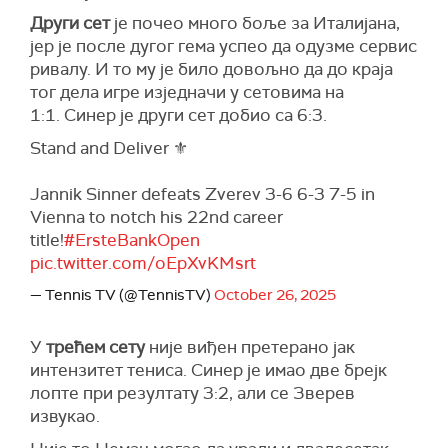
Други сет
је почео много боље за Италијана,
јер је после дугог гема успео да одузме сервис
ривалу. И то му је било довољно да до краја
тог дела игре изједначи у сетовима на
1:1. Синер је други сет добио са 6:3.
Stand and Deliver ⚜️
Jannik Sinner defeats Zverev 3-6 6-3 7-5 in
Vienna to notch his 22nd career
title!
#ErsteBankOpen
pic.twitter.com/oEpXvKMsrt
— Tennis TV (@TennisTV)
October 26, 2025
У
трећем сету
није виђен претерано јак
интензитет тениса. Синер је имао две брејк
лопте при резултату 3:2, али се Зверев
извукао.