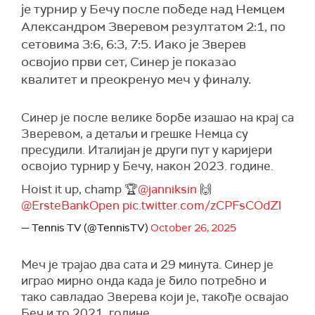
је турнир у Бечу после победе над Немцем
Александром Зверевом резултатом 2:1, по
сетовима 3:6, 6:3, 7:5. Иако је Зверев
освојио први сет, Синер је показао
квалитет и преокренуо меч у финалу.
Синер је после велике борбе изашао на крај са
Зверевом, а детаљи и грешке Немца су
пресудили. Италијан је други пут у каријери
освојио турнир у Бечу, након 2023. године.
Hoist it up, champ 🏆
@janniksin
🙌
@ErsteBankOpen
pic.twitter.com/zCPFsCOdZl
— Tennis TV (@TennisTV)
October 26, 2025
Меч је трајао два сата и 29 минута. Синер је
играо мирно онда када је било потребно и
тако савладао Зверева који је, такође освајао
Беч и то 2021. године.