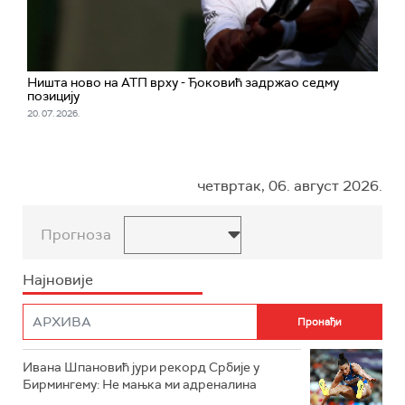
Ништа ново на АТП врху - Ђоковић задржао седму
позицију
20. 07. 2026.
четвртак, 06. август 2026.
Прогноза
Најновије
Ивана Шпановић јури рекорд Србије у
Бирмингему: Не мањка ми адреналина