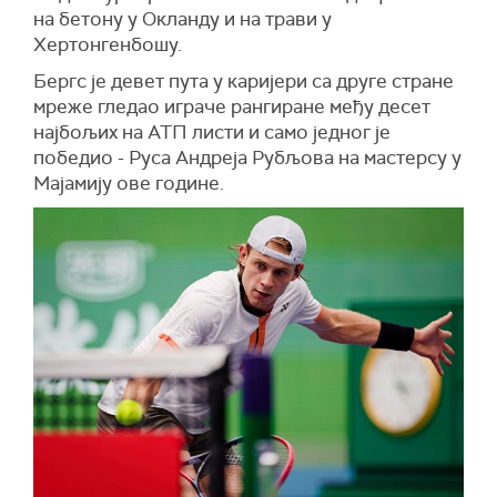
на бетону у Окланду и на трави у
Хертонгенбошу.
Бергс је девет пута у каријери са друге стране
мреже гледао играче рангиране међу десет
најбољих на АТП листи и само једног је
победио - Руса Андреја Рубљова на мастерсу у
Мајамију ове године.