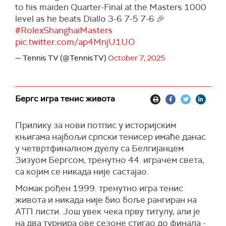
to his maiden Quarter-Final at the Masters 1000
level as he beats Diallo 3-6 7-5 7-6 🎉
#RolexShanghaiMasters
pic.twitter.com/ap4MnjU1UO
— Tennis TV (@TennisTV)
October 7, 2025
Бергс игра тенис живота
Прилику за нови потпис у историјским
књигама најбољи српски тенисер имаће данас
у четвртфиналном дуелу са Белгијанцем
Зизуом Бергсом, тренутно 44. играчем света,
са којим се никада није састајао.
Момак рођен 1999. тренутно игра тенис
живота и никада није био боље рангиран на
АТП листи. Још увек чека прву титулу, али је
на два турнира ове сезоне стигао до финала -