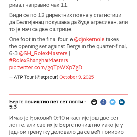
ривал направио чак 11.
Види се по 12 директних поена у статистици
да Белгијанац покушава да буде агресиван, али
то је мач са две оштрице.
One foot in the final four 🔥
@djokernole
takes
the opening set against Bergs in the quarter-final,
6-3.
@SH_RolexMasters
|
#RolexShanghaiMasters
pic.twitter.com/gqTpWXp7gD
— ATP Tour (@atptour)
October 9, 2025
Бергс поништио пет сет лопти -
5:3
Имао је Ђоковић 0:40 и касније још две сет
лопте, али све их је Бергс поништио иако је у
једном тренутку деловало да се већ помирио