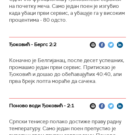
на почетку меча. Само један поен је изгубио
када убаци први сервис, а убацује га у високим
процентима - 80 одсто.
Ђоковић - Бергс 2:2
Коначно је Белгијанац, после десет успешних,
промашио један први сервис. Притискао је
Ђоковић и дошао до обећавајућих 40:40, али
прва брејк лопта мораће да сачека.
Поново води Ђоковић - 2:1
Српски тенисер полако достиже праву радну
температуру. Само један поен препустио је