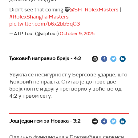
Didn't see that coming 🥷
@SH_RolexMasters
|
#RolexShanghaiMasters
pic.twitter.com/b6x2bb5qG3
— ATP Tour (@atptour)
October 9, 2025
Ђоковић направио брејк - 4:2
Увукла се несигурност у Бергсове ударце, што
Ђоковић не прашта. Стигао је до прве две
брејк лопте и другу претворио у вођство од
4:2 у првом сету.
Још један гем за Новака - 3:2
Одлично функционишу Ђоковићеви сервиси