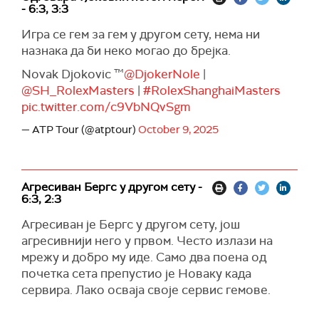
- 6:3, 3:3
Игра се гем за гем у другом сету, нема ни
назнака да би неко могао до брејка.
Novak Djokovic ™️
@DjokerNole
|
@SH_RolexMasters
|
#RolexShanghaiMasters
pic.twitter.com/c9VbNQvSgm
— ATP Tour (@atptour)
October 9, 2025
Агресиван Бергс у другом сету -
6:3, 2:3
Агресиван је Бергс у другом сету, још
агресивнији него у првом. Често излази на
мрежу и добро му иде. Само два поена од
почетка сета препустио је Новаку када
сервира. Лако осваја своје сервис гемове.