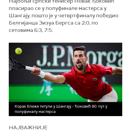
Најбољи српски тенисер Новак Ђоковић
пласирао се у полуфинале мастерса у
Шангају, пошто је у четвртфиналу победио
Белгијанца Зизуа Бергса са 2:0, по
сетовима 6:3, 7:5.
Корак ближе титули у Шангају - Ђоковић 80. пут у
полуфиналу мастерса
НАЈВАЖНИЈЕ