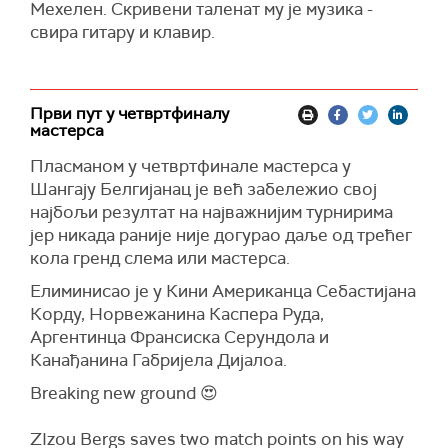
Мехелен. Скривени таленат му је музика -
свира гитару и клавир.
Први пут у четвртфиналу
мастерса
Пласманом у четвртфинале мастерса у
Шангају Белгијанац je већ забележио свој
најбољи резултат на најважнијим турнирима
јер никада раније није догурао даље од трећег
кола гренд слема или мастерса.
Елиминисао је у Кини Американца Себастијана
Корду, Норвежанина Каспера Руда,
Аргентинца Франсиска Серундола и
Канађанина Габријела Дијалоа.
Breaking new ground 😍
ZIzou Bergs saves two match points on his way