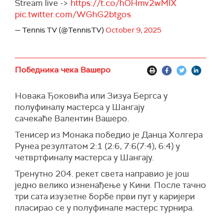
Stream live ->
https://t.co/hOHmv2wMlX
pic.twitter.com/WGhG2btgos
— Tennis TV (@TennisTV)
October 9, 2025
Победника чека Вашеро
Новака Ђоковића или Зизуа Бергса у
полуфиналу мастерса у Шангају
сачекаће Валентин Вашеро.
Тенисер из Монака победио је Данца Холгера
Рунеа резултатом 2:1 (2:6, 7:6(7:4), 6:4) у
четвртфиналу мастерса у Шангају.
Тренутно 204. рекет света направио је још
једно велико изненађење у Кини. После тачно
три сата изузетне борбе први пут у каријери
пласирао се у полуфинале мастерс турнира.