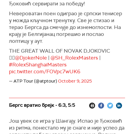
Ђоковић сервирати за победу!
Невероватан поен одиграо је српски тенисер
у можда кључном тренутку. Све је стизао и
терао Бергса да смечује до изнемоглости. На
крају је Белгијанац погрешио и послао
лоптицу у аут.
THE GREAT WALL OF NOVAK DJOKOVIC
🙅‍♂️
@DjokerNole
|
@SH_RolexMasters
|
#RolexShanghaiMasters
pic.twitter.com/FOVpc7wUK6
— ATP Tour (@atptour)
October 9, 2025
Бергс вратио брејк - 6:3, 5:5
Још увек се игра у Шангају. Испао је Ђоковић
из ритма, понестало му је снаге и није успео да