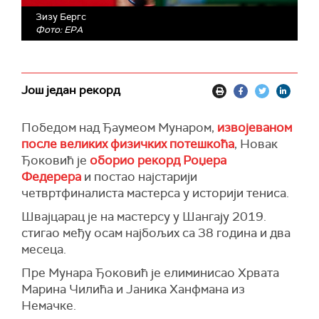
Зизу Бергс
Фото: EPA
Још један рекорд
Победом над Ђаумеом Мунаром,
извојеваном
после великих физичких потешкоћа
, Новак
Ђоковић је
оборио рекорд Роџера
Федерера
и постао најстарији
четвртфиналиста мастерса у историји тениса.
Швајцарац је на мастерсу у Шангају 2019.
стигао међу осам најбољих са 38 година и два
месеца.
Пре Мунара Ђоковић је елиминисао Хрвата
Марина Чилића и Јаника Ханфмана из
Немачке.