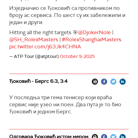
Изједначио се Ђоковић са противником по
броју ас сервиса. По шест су их забележили и
један и други.
Hitting all the right targets 🎯
@DjokerNole
|
@SH_RolexMasters
|
#RolexShanghaiMasters
pic.twitter.com/j63Jk4CHNA
— ATP Tour (@atptour)
October 9, 2025
Ђоковић - Бергс 6:3, 3:4
У последња три гема тенисер који враћа
сервис није узео ни поен. Два пута је то био
Ђоковић и једном Бергс.
Одговара Ђоковић истом мером