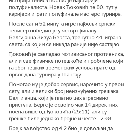
историји тениса постао је најстарији
полуфиналиста. Новак Ђоковић ће 80. пут у
каријери играти полуфинале мастерс турнира.
После сат и 52 минута игре најбољи српски
тенисер победио је у четвртфиналу
Белгијанца Зизуа Бергса, тренутно 44. играча
света, са којим се никада раније није састајао.
Ђоковић је савладао мотивисаног противника,
али и све физичке потешкоће и проблеме који
га због тешких временских услова прате од
првог дана турнира у Шангају.
Помогао му је добар сервис, нарочито у првом
сету, али и велики број неизнуђених грешака
Белгијанца, који је платио цех агресивног
приступа. Бергс је освојио чак 14 директних
поена више од Ђоковића (25:11), али су
грешке биле једнако бројне и честе - 23:8.
Брејк за вођство од 4:2 био је довољан да