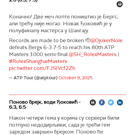
Коначно! Две меч лопте поништио је Бергс,
али трећу није могао. Новак Ђоковић је у
полуфиналу мастерса у Шангају.
Records are made to be broken 🫡
@DjokerNole
defeats Bergs 6-3 7-5 to reach his 80th ATP
Masters 1000 semi-final.
@SH_RolexMasters
|
#RolexShanghaiMasters
pic.twitter.com/FJSIVcf2Zh
— ATP Tour (@atptour)
October 9, 2025
Поново брејк, води Ђоковић -
6:3, 6:5
Након четири гема у којима су сервери били
потпуно недодирљиви, сада је трећи гем
заредом завршен брејком. Поново ће