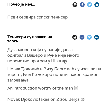
Почео је меч...
Први сервира српски тенисер...
Тенисери су изашли на
терен...
Дугачак меч који су раније данас
одиграли Вашеро и Руне није много
пореметио програм у Шангају.
Новак Ђоковић и Зизу Бергс већ су изашли на
терен. Дуел ће ускоро почети, након кратког
загревања...
An introduction worthy of the man 🙌
Novak Djokovic takes on Zizou Bergs 🤝