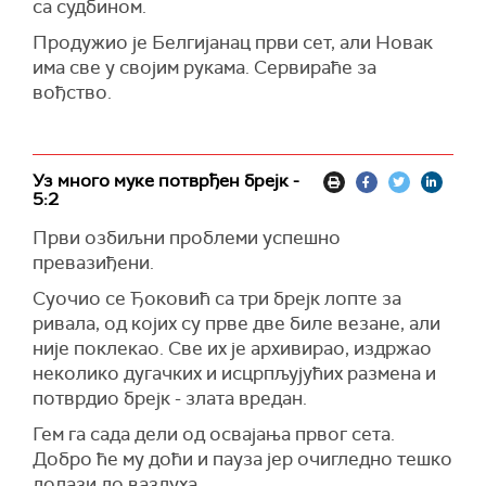
са судбином.
Продужио је Белгијанац први сет, али Новак
има све у својим рукама. Сервираће за
вођство.
Уз много муке потврђен брејк -
5:2
Први озбиљни проблеми успешно
превазиђени.
Суочио се Ђоковић са три брејк лопте за
ривала, од којих су прве две биле везане, али
није поклекао. Све их је архивирао, издржао
неколико дугачких и исцрпљујућих размена и
потврдио брејк - злата вредан.
Гем га сада дели од освајања првог сета.
Добро ће му доћи и пауза јер очигледно тешко
долази до ваздуха.