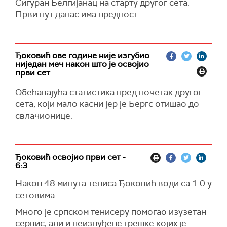
Сигуран Белгијанац на старту другог сета.
Први пут данас има предност.
Ђоковић ове године није изгубио
ниједан меч након што је освојио
први сет
Обећавајућа статистика пред почетак другог
сета, који мало касни јер је Бергс отишао до
свлачионице.
Ђоковић освојио први сет -
6:3
Након 48 минута тениса Ђоковић води са 1:0 у
сетовима.
Много је српском тенисеру помогао изузетан
сервис, али и неизнуђене грешке којих је