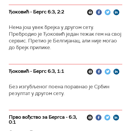
Ђоковић - Бергс 6:3, 2:2
Нема још увек брејка у другом сету.
Пребродио је Ђоковић један тежак гем на свој
сервис. Претио је Белгијанац, али није могао
до брејк прилике.
Ђоковић - Бергс 6:3, 1:1
Без изгубљеног поена поравнао је Србин
резултат у другом сету.
Прво вођство за Бергса - 6:3,
0:1