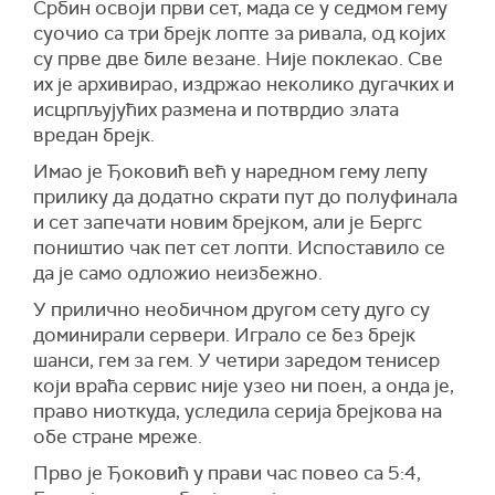
Србин освоји први сет, мада се у седмом гему
суочио са три брејк лопте за ривала, од којих
су прве две биле везане. Није поклекао. Све
их је архивирао, издржао неколико дугачких и
исцрпљујућих размена и потврдио злата
вредан брејк.
Имао је Ђоковић већ у наредном гему лепу
прилику да додатно скрати пут до полуфинала
и сет запечати новим брејком, али је Бергс
поништио чак пет сет лопти. Испоставило се
да је само одложио неизбежно.
У прилично необичном другом сету дуго су
доминирали сервери. Играло се без брејк
шанси, гем за гем. У четири заредом тенисер
који враћа сервис није узео ни поен, а онда је,
право ниоткуда, уследила серија брејкова на
обе стране мреже.
Прво је Ђоковић у прави час повео са 5:4,