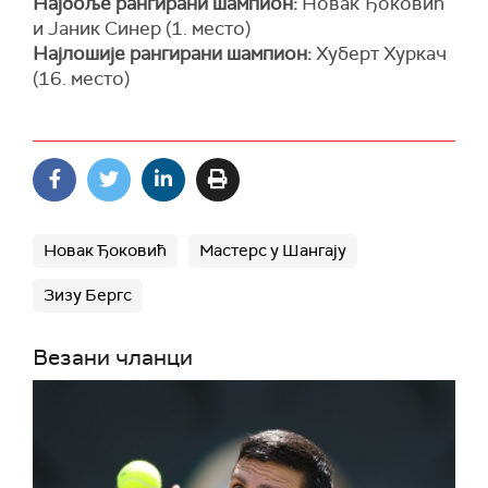
Најбоље рангирани шампион:
Новак Ђоковић
и Јаник Синер (1. место)
Најлошије рангирани шампион:
Хуберт Хуркач
(16. место)
Новак Ђоковић
Мастерс у Шангају
Зизу Бергс
Везани чланци