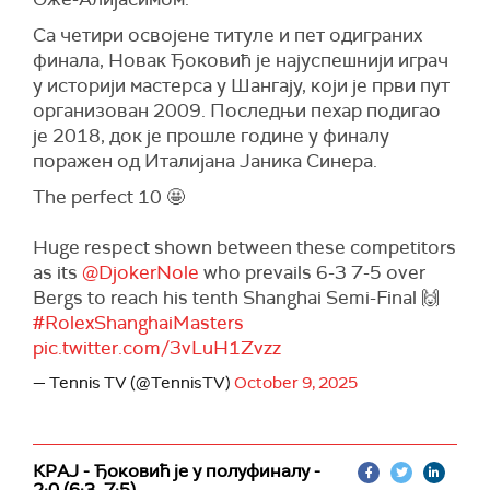
Са четири освојене титуле и пет одиграних
финала, Новак Ђоковић је најуспешнији играч
у историји мастерса у Шангају, који је први пут
организован 2009. Последњи пехар подигао
је 2018, док је прошле године у финалу
поражен од Италијана Јаника Синера.
The perfect 10 🤩
Huge respect shown between these competitors
as its
@DjokerNole
who prevails 6-3 7-5 over
Bergs to reach his tenth Shanghai Semi-Final 🙌
#RolexShanghaiMasters
pic.twitter.com/3vLuH1Zvzz
— Tennis TV (@TennisTV)
October 9, 2025
КРАЈ - Ђоковић је у полуфиналу -
2:0 (6:3, 7:5)