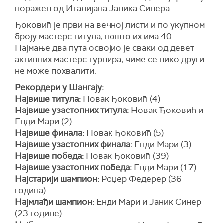
поражен од Италијана Јаника Синера.
Ђоковић је први на вечној листи и по укупном
броју мастерс титула, пошто их има 40.
Најмање два пута освојио је сваки од девет
активних мастерс турнира, чиме се нико други
не може похвалити.
Рекордери у Шангају:
Највише титула:
Новак Ђоковић (4)
Највише узастопних титула:
Новак Ђоковић и
Енди Мари (2)
Највише финала:
Новак Ђоковић (5)
Највише узастопних финала:
Енди Мари (3)
Највише победа:
Новак Ђоковић (39)
Највише узастопних победа:
Енди Мари (17)
Најстарији шампион:
Роџер Федерер (36
година)
Најмлађи шампион:
Енди Мари и Јаник Синер
(23 године)