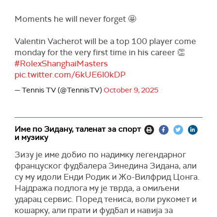
Moments he will never forget 🤩
Valentin Vacherot will be a top 100 player come
monday for the very first time in his career 👏
#RolexShanghaiMasters
pic.twitter.com/6kUE6l0kDP
— Tennis TV (@TennisTV)
October 9, 2025
Име по Зидану, таленат за спорт
и музику
Зизу је име добио по надимку легендарног
француског фудбалера Зинедина Зидана, али
су му идоли Енди Родик и Жо-Вилфрид Цонга.
Најдража подлога му је тврда, а омиљени
ударац сервис. Поред тениса, воли рукомет и
кошарку, али прати и фудбал и навија за