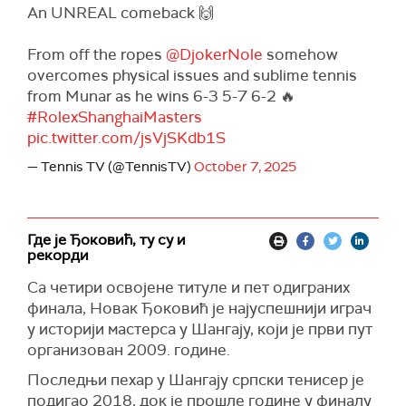
An UNREAL comeback 🙌
From off the ropes
@DjokerNole
somehow
overcomes physical issues and sublime tennis
from Munar as he wins 6-3 5-7 6-2 🔥
#RolexShanghaiMasters
pic.twitter.com/jsVjSKdb1S
— Tennis TV (@TennisTV)
October 7, 2025
Где је Ђоковић, ту су и
рекорди
Са четири освојене титуле и пет одиграних
финала, Новак Ђоковић је најуспешнији играч
у историји мастерса у Шангају, који је први пут
организован 2009. године.
Последњи пехар у Шангају српски тенисер је
подигао 2018, док је прошле године у финалу