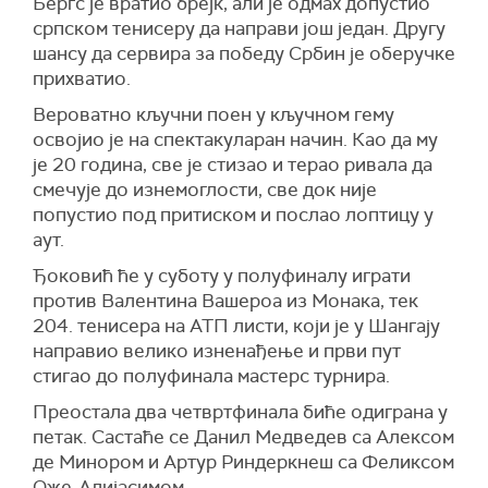
Бергс је вратио брејк, али је одмах допустио
српском тенисеру да направи још један. Другу
шансу да сервира за победу Србин је оберучке
прихватио.
Вероватно кључни поен у кључном гему
освојио је на спектакуларан начин. Као да му
је 20 година, све је стизао и терао ривала да
смечује до изнемоглости, све док није
попустио под притиском и послао лоптицу у
аут.
Ђоковић ће у суботу у полуфиналу играти
против Валентина Вашероа из Монака, тек
204. тенисера на АТП листи, који је у Шангају
направио велико изненађење и први пут
стигао до полуфинала мастерс турнира.
Преостала два четвртфинала биће одиграна у
петак. Састаће се Данил Медведев са Алексом
де Минором и Артур Риндеркнеш са Феликсом
Оже-Алијасимом.