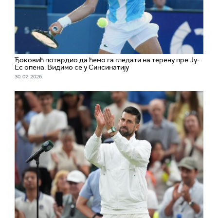
Ђоковић потврдио да ћемо га гледати на терену пре Ју-
Ес опена: Видимо се у Синсинатију
30. 07. 2026.