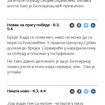
запечати победу својим сервисима. Велика
штета! Био је Белгијанац већ прежаљен.
Новак на прагу победе - 6:3,
5:4
Брејк! Када се ломи меч, нико не може да се
мери са Ђоковићем. У правом тренутку Србин
долази до брејка. Сервираће у наредном гему
за победу и пласман у полуфинале.
Не тако давно деловало је да је Белгијанцу
тешко узети и поен када сервира, али... Све је
у глави.
Ништа ново - 6:3, 4:4
Још један гем са нулом - четврти у низу.