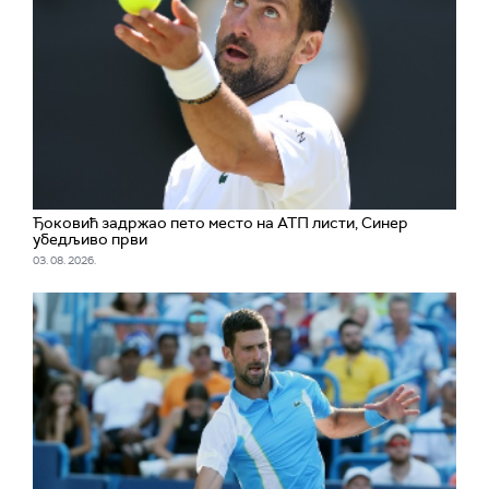
Ђоковић задржао пето место на АТП листи, Синер
убедљиво први
03. 08. 2026.