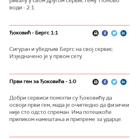
ривалу у свом другом сервис гему. Поново
води - 2:1.
Ђоковић - Бергс 1:1
Сигуран и убедљив Бергс на свој сервис.
Изједначено је у првом сету.
Први гем за Ђоковића - 1:0
Добри сервиси помогли су Ђоковићу да
освоји први гем, мада је очигледно да физички
није сто одсто спреман. Има потешкоће
приликом намештања и припреме за ударце.