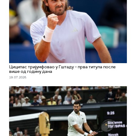
Циципас тријумфовао у Гштаду – прва титула после
више од годину дана
19. 07. 2026.