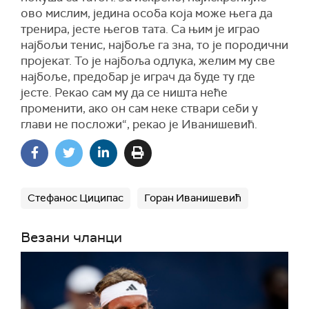
ово мислим, једина особа која може њега да
тренира, јесте његов тата. Са њим је играо
најбољи тенис, најбоље га зна, то је породични
пројекат. То је најбоља одлука, желим му све
најбоље, предобар је играч да буде ту где
јесте. Рекао сам му да се ништа неће
променити, ако он сам неке ствари себи у
глави не посложи“, рекао је Иванишевић.
Стефанос Циципас
Горан Иванишевић
Везани чланци