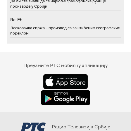
Да ли сте знали да се најбоље грамофонске ручице
производе у Србији
Re: Eh...
Лесковачка спржа – производ са заштићеним географским
пореклом
Преузмите РТС мобилну апликацију
Радио Телевизија Србије