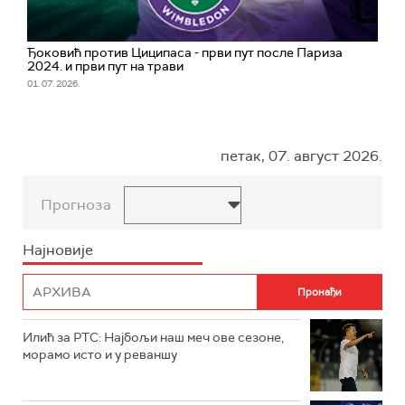
Ђоковић против Циципаса - први пут после Париза
2024. и први пут на трави
01. 07. 2026.
петак, 07. август 2026.
Прогноза
Најновије
Илић за РТС: Најбољи наш меч ове сезоне,
морамо исто и у реваншу