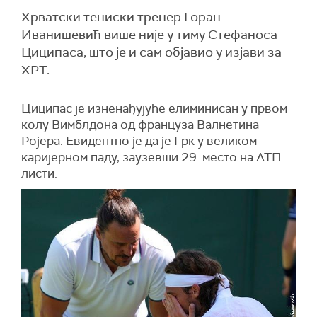
Хрватски тениски тренер Горан
Иванишевић више није у тиму Стефаноса
Циципаса, што је и сам објавио у изјави за
ХРТ.
Циципас је изненађујуће елиминисан у првом
колу Вимблдона од француза Валнетина
Ројера. Евидентно је да је Грк у великом
каријерном паду, заузевши 29. место на АТП
листи.