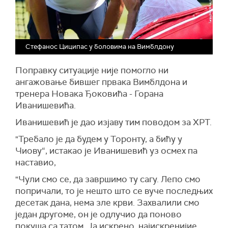
Стефанос Циципас у боловима на Вимблдону
Поправку ситуације није помогло ни
ангажовање бившег првака Вимблдона и
тренера Новака Ђоковића - Горана
Иванишевића.
Иванишевић је дао изјаву тим поводом за ХРТ.
"Требало је да будем у Торонту, а бићу у
Чиову“, истакао је Иванишевић уз осмех па
наставио,
"Чули смо се, да завршимо ту сагу. Лепо смо
попричали, то је нешто што се вуче последњих
десетак дана, нема зле крви. Захвалили смо
један другоме, он је одлучио да поново
покуша са татом. Ја искрено, најискренијие