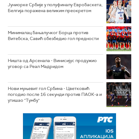
Јуниорке Србије у полуфиналу Евробаскета,
Белгија поражена великим преокретом
Минималац бањалучког Борца против
Витебска, Савић обезбедио гол предности
Ништа од Арсенала - Винисијус продужио
уговор са Реал Мадридом
Нови муњевит гол Србина - Цветковић
погодио после 16 секунди против ПАОК-а и
утишао "Тумбу"