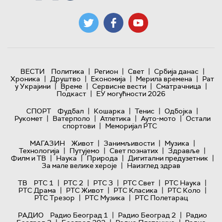
|
|
|
|
ВЕСТИ
Политика
Регион
Свет
Србија данас
|
|
|
|
Хроника
Друштво
Економија
Мерила времена
Рат
|
|
|
|
у Украјини
Време
Сервисне вести
Сматрачница
|
Подкаст
ЕУ могућности 2026
|
|
|
|
СПОРТ
Фудбал
Кошарка
Тенис
Одбојка
|
|
|
|
Рукомет
Ватерполо
Атлетика
Ауто-мото
Остали
|
спортови
Меморијал РТС
|
|
|
МАГАЗИН
Живот
Занимљивости
Музика
|
|
|
|
Технологијa
Путујемо
Свет познатих
Здравље
|
|
|
|
Филм и ТВ
Наука
Природа
Дигитални предузетник
|
За мале велике хероје
Наизглед здрав
|
|
|
|
|
ТВ
РТС 1
РТС 2
РТС 3
РТС Свет
РТС Наука
|
|
|
|
РТС Драма
РТС Живот
РТС Класика
РТС Коло
|
|
РТС Трезор
РТС Музика
РТС Полетарац
|
|
РАДИО
Радио Београд 1
Радио Београд 2
Радио