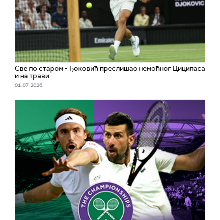
Све по старом - Ђоковић преслишао немоћног Циципаса
и на трави
01. 07. 2026.