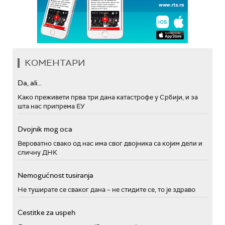
КОМЕНТАРИ
Da, ali...
Како преживети прва три дана катастрофе у Србији, и за
шта нас припрема ЕУ
Dvojnik mog oca
Вероватно свако од нас има свог двојника са којим дели и
сличну ДНК
Nemogućnost tusiranja
Не туширате се сваког дана – не стидите се, то је здраво
Cestitke za uspeh