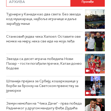
Турнири у Канади као два света: Без звезда
код мушкараца, најбоље играчице и даље
зарађују мање
Станковић једва чека Хапоел: Оставите ове
момке на миру, нека све иде на моја леђа
Звезда са десет играча победила Нови
Пазар – гости погађали пречке, Катаи донео
бодове
Шпанија прејакa за Србију, кошаркашице у
борби за бронзу на Светском првенству за
јуниорке
Земун немоћан на "Чика Дачи" - прва победа
Радничког у другом мандату Феђе Дудића