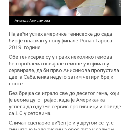
Аманда Анисимова
Највећи успех америчке тенисерке до сада
био је пласман у полуфинале Ролан Гароса
2019. године.
Обе тенисерке су у првих неколико гемова
без проблема освајале гемове у којима су
сервирале, да би прво Анисимова пропустила
две, а Сабаленка недуго затим четири брејк
лопте.
Без брејка се играло све до десетог гема, који
је веома дуго трајао, када је Американка
успела да одузме сервис противници и поведе
са 1:0 у сетовима.
Сличан сценарио виђен је и у другом сету, с
тим што је Белорускиња овог пута у седмом