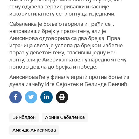
гему одузела сервис ривалки и касније
искористила пету сет лопту да изједначи.
Сабаленка је боље отворила и трећи сет,
направивши брејк у првом гему, али је
Анисимова одговорила са два брејка. Прва
играчица света је успела да брејком избегне
пораз у деветом гему, спасивши једну меч
лопту, али је Американка већ у наредном гему
поново дошла до брејка и победе.
Анисимова ће у финалу играти против боље из
дуела између Иге Свјонтек и Белинде Бенчић.
Вимблдон
Арина Сабаленка
Аманда Анисимова