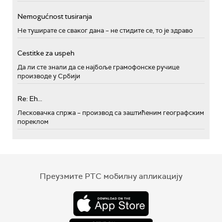
Nemogućnost tusiranja
Не туширате се сваког дана – не стидите се, то је здраво
Cestitke za uspeh
Да ли сте знали да се најбоље грамофонске ручице
производе у Србији
Re: Eh...
Лесковачка спржа – производ са заштићеним географским
пореклом
Преузмите РТС мобилну апликацију