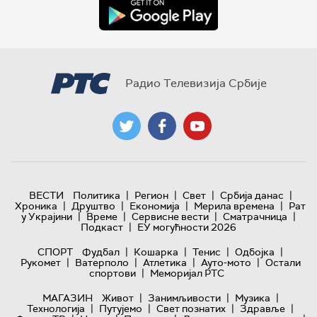
Радио Телевизија Србије
|
|
|
|
ВЕСТИ
Политика
Регион
Свет
Србија данас
|
|
|
|
Хроника
Друштво
Економија
Мерила времена
Рат
|
|
|
|
у Украјини
Време
Сервисне вести
Сматрачница
|
Подкаст
ЕУ могућности 2026
|
|
|
|
СПОРТ
Фудбал
Кошарка
Тенис
Одбојка
|
|
|
|
Рукомет
Ватерполо
Атлетика
Ауто-мото
Остали
|
спортови
Меморијал РТС
|
|
|
МАГАЗИН
Живот
Занимљивости
Музика
|
|
|
|
Технологијa
Путујемо
Свет познатих
Здравље