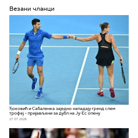
Везани чланци
Ђоковић и Сабаленка заједно нападају гренд слем
трофеј – пријављени за дубл на Ју-Ес опену
27. 07. 2026.