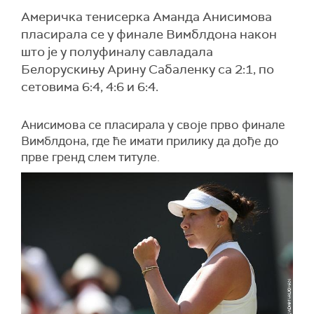
Америчка тенисерка Аманда Анисимова
пласирала се у финале Вимблдона након
што је у полуфиналу савладала
Белорускињу Арину Сабаленку са 2:1, по
сетовима 6:4, 4:6 и 6:4.
Анисимова се пласирала у своје прво финале
Вимблдона, где ће имати прилику да дође до
прве гренд слем титуле.