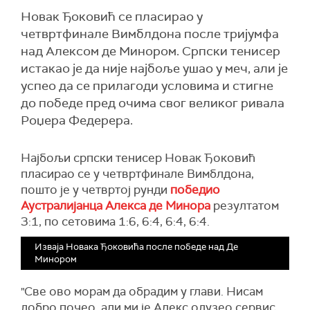
Новак Ђоковић се пласирао у
четвртфинале Вимблдона после тријумфа
над Алексом де Минором. Српски тенисер
истакао је да није најбоље ушао у меч, али је
успео да се прилагоди условима и стигне
до победе пред очима свог великог ривала
Роџера Федерера.
Најбољи српски тенисер Новак Ђоковић
пласирао се у четвртфинале Вимблдона,
пошто је у четвртој рунди
победио
Аустралијанца Алекса де Минора
резултатом
3:1, по сетовима 1:6, 6:4, 6:4, 6:4.
Изваја Новака Ђоковића после победе над Де
Минором
"Све ово морам да обрадим у глави. Нисам
добро почео, али ми је Алекс одузео сервис