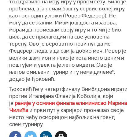
то одразило на моју игру у првом сету. Било је
проблема, а ја немам баш ту сервис волеј игру
као господин у ложи (Роџер Федерер). Не
могу да се жалим. Имам још доста изазова,
морам да промешам своју игру и то ми је био
циљ, да се прилагодим на све услове на
терену. Ово је вероватно први пут да ме
Федерер гледа, а да сам ја добио меч. Роџер је
велики шампион и неко је кога много ценим и
поштујем и увек га је лепо видети. Ово је
његов омиљени турнир и ту нема дилеме",
додао је Ђоковић.
Ђоковић ће у четвртфиналу Вимблдона играти
против Италијана Флавија Коболија, који
је
раније у осмини финала елиминисао Марина
Чилића
и први пут у каријери пронашао своје
место међу осморицом најбољих на гренд
слем турниру.