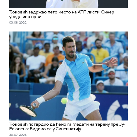
Ђоковић задржао пето место на АТП листи, Синер
убедљиво први
03. 08. 2026.
Ђоковић потврдио да ћемо га гледати на терену пре Ју-
Ес опена: Видимо се у Синсинатију
30. 07. 2026.