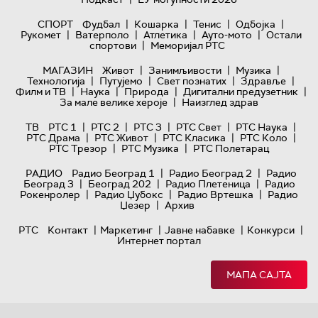
|
|
|
|
СПОРТ
Фудбал
Кошарка
Тенис
Одбојка
|
|
|
|
Рукомет
Ватерполо
Атлетика
Ауто-мото
Остали
|
спортови
Меморијал РТС
|
|
|
МАГАЗИН
Живот
Занимљивости
Музика
|
|
|
|
Технологијa
Путујемо
Свет познатих
Здравље
|
|
|
|
Филм и ТВ
Наука
Природа
Дигитални предузетник
|
За мале велике хероје
Наизглед здрав
|
|
|
|
|
ТВ
РТС 1
РТС 2
РТС 3
РТС Свет
РТС Наука
|
|
|
|
РТС Драма
РТС Живот
РТС Класика
РТС Коло
|
|
РТС Трезор
РТС Музика
РТС Полетарац
|
|
РАДИО
Радио Београд 1
Радио Београд 2
Радио
|
|
|
Београд 3
Београд 202
Радио Плетеница
Радио
|
|
|
Рокенролер
Радио Џубокс
Радио Вртешка
Радио
|
Џезер
Архив
|
|
|
|
РТС
Контакт
Маркетинг
Јавне набавке
Конкурси
Интернет портал
МАПА САЈТА