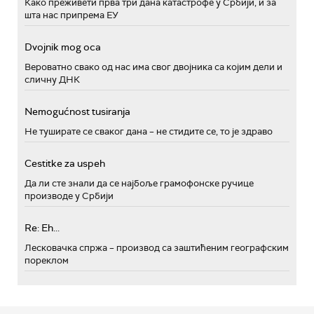
Како преживети прва три дана катастрофе у Србији, и за
шта нас припрема ЕУ
Dvojnik mog oca
Вероватно свако од нас има свог двојника са којим дели и
сличну ДНК
Nemogućnost tusiranja
Не туширате се сваког дана – не стидите се, то је здраво
Cestitke za uspeh
Да ли сте знали да се најбоље грамофонске ручице
производе у Србији
Re: Eh...
Лесковачка спржа – производ са заштићеним географским
пореклом