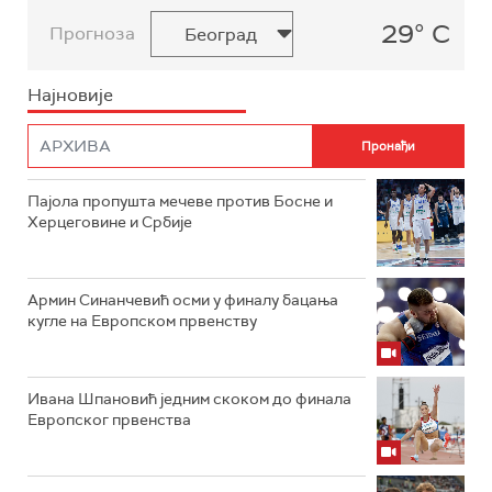
29° C
Прогноза
Најновије
Пајола пропушта мечеве против Босне и
Херцеговине и Србије
Армин Синанчевић осми у финалу бацања
кугле на Европском првенству
Ивана Шпановић једним скоком до финала
Европског првенства