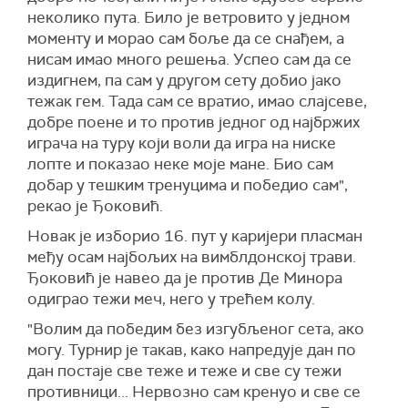
неколико пута. Било је ветровито у једном
моменту и морао сам боље да се снађем, а
нисам имао много решења. Успео сам да се
издигнем, па сам у другом сету добио јако
тежак гем. Тада сам се вратио, имао слајсеве,
добре поене и то против једног од најбржих
играча на туру који воли да игра на ниске
лопте и показао неке моје мане. Био сам
добар у тешким тренуцима и победио сам",
рекао је Ђоковић.
Новак је изборио 16. пут у каријери пласман
међу осам најбољих на вимблдонској трави.
Ђоковић је навео да је против Де Минора
одиграо тежи меч, него у трећем колу.
"Волим да победим без изгубљеног сета, ако
могу. Турнир је такав, како напредује дан по
дан постаје све теже и теже и све су тежи
противници... Нервозно сам кренуо и све се