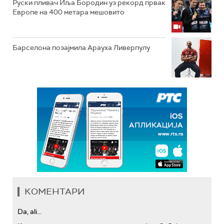
Руски пливач Иља Бородин уз рекорд првак
Европе на 400 метара мешовито
Барселона позајмила Арауха Ливерпулу
КОМЕНТАРИ
Da, ali...