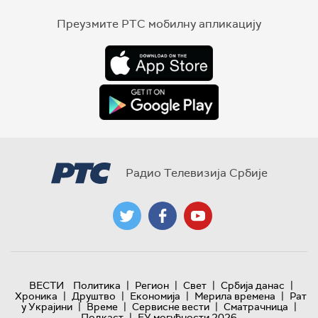
Преузмите РТС мобилну апликацију
Радио Телевизија Србије
|
|
|
|
ВЕСТИ
Политика
Регион
Свет
Србија данас
|
|
|
|
Хроника
Друштво
Економија
Мерила времена
Рат
|
|
|
|
у Украјини
Време
Сервисне вести
Сматрачница
|
Подкаст
ЕУ могућности 2026