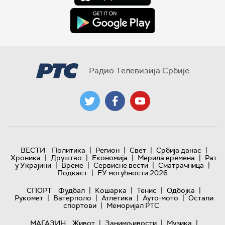
Радио Телевизија Србије
|
|
|
|
ВЕСТИ
Политика
Регион
Свет
Србија данас
|
|
|
|
Хроника
Друштво
Економија
Мерила времена
Рат
|
|
|
|
у Украјини
Време
Сервисне вести
Сматрачница
|
Подкаст
ЕУ могућности 2026
|
|
|
|
СПОРТ
Фудбал
Кошарка
Тенис
Одбојка
|
|
|
|
Рукомет
Ватерполо
Атлетика
Ауто-мото
Остали
|
спортови
Меморијал РТС
|
|
|
МАГАЗИН
Живот
Занимљивости
Музика