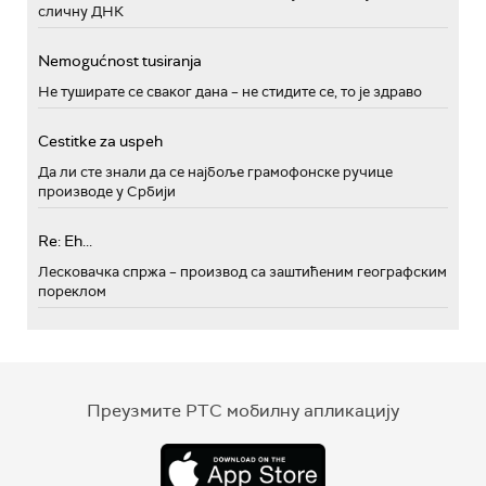
сличну ДНК
Nemogućnost tusiranja
Не туширате се сваког дана – не стидите се, то је здраво
Cestitke za uspeh
Да ли сте знали да се најбоље грамофонске ручице
производе у Србији
Re: Eh...
Лесковачка спржа – производ са заштићеним географским
пореклом
Преузмите РТС мобилну апликацију