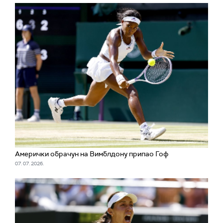
Амерички обрачун на Вимблдону припао Гоф
07. 07. 2026.