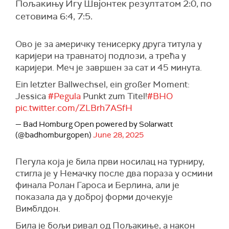
Пољакињу Игу Швјонтек резултатом 2:0, по
сетовима 6:4, 7:5.
Ово је за америчку тенисерку друга титула у
каријери на травнатој подлози, а трећа у
каријери. Меч је завршен за сат и 45 минута.
Ein letzter Ballwechsel, ein großer Moment:
Jessica
#Pegula
Punkt zum Titel!
#BHO
pic.twitter.com/ZLBrh7ASfH
— Bad Homburg Open powered by Solarwatt
(@badhomburgopen)
June 28, 2025
Пегула која је била први носилац на турниру,
стигла је у Немачку после два пораза у осмини
финала Ролан Гароса и Берлина, али је
показала да у доброј форми дочекује
Вимблдон.
Била је бољи ривал од Пољакиње, а након