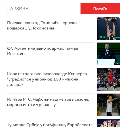
Покушевски код Томовића - српски
кошаркаш у Локомотиви
ФС Аргентине јавно подржао Ђанија
Инфатина
Нова истрага око суперзвезде Клиперса -
"уградио" се у екран од 100 милиона
долара?
Илић за РТС: Најбољи наш меч ове сезоне,
морамо исто и у реваншу
Јуниорке Србије у полуфиналу Евробаскета,