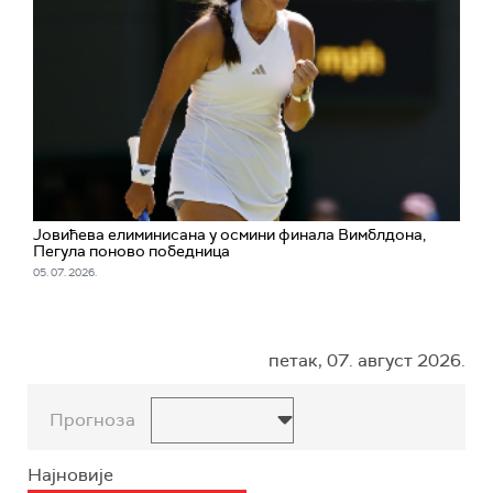
Јовићева елиминисана у осмини финала Вимблдона,
Пегула поново победница
05. 07. 2026.
петак, 07. август 2026.
Прогноза
Најновије