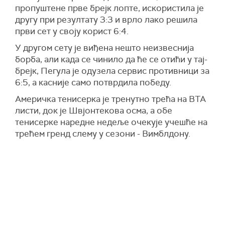
пропуштене прве брејк лопте, искористила је
другу при резултату 3:3 и врло лако решила
први сет у своју корист 6:4.
У другом сету је виђена нешто неизвеснија
борба, али када се чинило да ће се отићи у тај-
брејк, Пегула је одузела сервис противници за
6:5, а касније само потврдила победу.
Америчка тенисерка је тренутно трећа на ВТА
листи, док је Швјонтекова осма, а обе
тенисерке наредне недеље очекује учешће на
трећем гренд слему у сезони - Вимблдону.