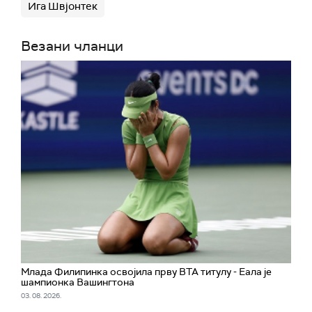
Ига Швјонтек
Везани чланци
Млада Филипинка освојила прву ВТА титулу - Еала је
шампионка Вашингтона
03. 08. 2026.