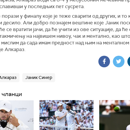
славивши у последњих пет сусрета.
 порази у финалу које је теже сварити од других, и то 
и десило. Али добро познајем вештине које Јаник посе
ће се вратити јачи, да ће учити из ове ситуације, да ће 
такмичењу на највишем нивоу, чак и ментално, као шт
 мислим да сада имам предност над њим на менталном
је Алкараз.
Алкараз
Јаник Синер
 чланци