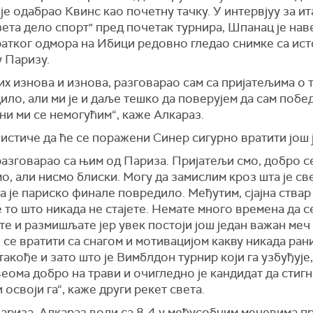
је одабрао Квинс као почетну тачку. У интервјуу за и
зета дело спорт" пред почетак турнира, Шпанац је наве
ратког одмора на Ибици редовно гледао снимке са ист
 Паризу.
их изнова и изнова, разговарао сам са пријатељима о 
ило, али ми је и даље тешко да поверујем да сам побе
ни ми се немогућим“, каже Алкараз.
истиче да ће се поражени Синер сигурно вратити још 
разговарао са њим од Париза. Пријатељи смо, добро с
о, али нисмо блиски. Могу да замислим кроз шта је св
а је париско финале повредило. Међутим, сјајна ствар
е то што никада не стајете. Немате много времена да с
е и размишљате јер увек постоји још један важан меч 
 се вратити са снагом и мотивацијом какву никада ран
такође и зато што је Вимблдон турнир који га узбуђује,
веома добро на трави и очигледно је кандидат да стигн
 освоји га“, каже други рекет света.
ариза, Алкараз води са 8-4 у међусобним мечевима п