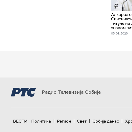
Алкараз о
Синсинати
титуле на 
знаком пи
05. 08. 2026.
Радио Телевизија Србије
|
|
|
|
ВЕСТИ
Политика
Регион
Свет
Србија данас
Хр