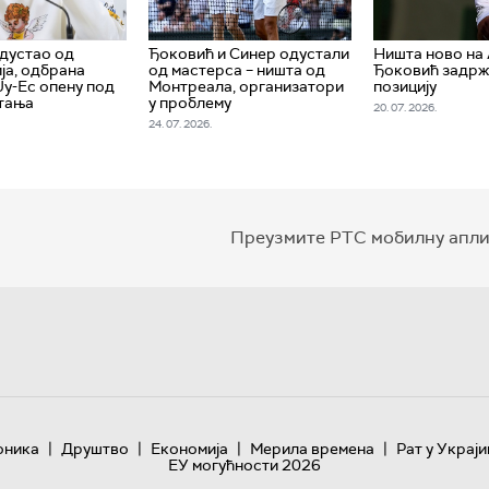
дустао од
Ђоковић и Синер одустали
Ништа ново на 
ја, одбрана
од мастерса – ништа од
Ђоковић задрж
Ју-Ес опену под
Монтреала, организатори
позицију
тања
у проблему
20. 07. 2026.
24. 07. 2026.
Преузмите РТС мобилну апли
|
|
|
|
оника
Друштво
Економија
Мерила времена
Рат у Украји
ЕУ могућности 2026