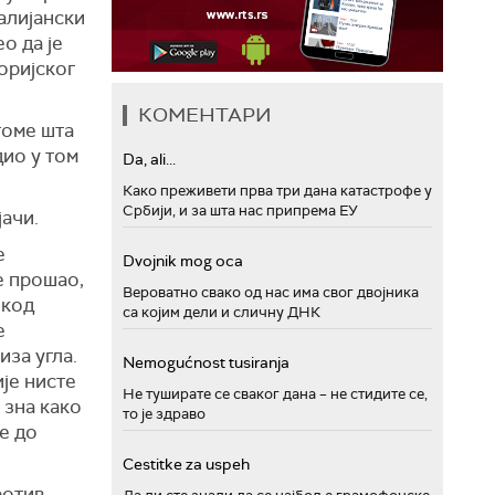
талијански
о да је
оријског
КОМЕНТАРИ
томе шта
дио у том
Da, ali...
Како преживети прва три дана катастрофе у
Србији, и за шта нас припрема ЕУ
јачи.
е
Dvojnik mog oca
е прошао,
Вероватно свако од нас има свог двојника
 код
са којим дели и сличну ДНК
е
иза угла.
Nemogućnost tusiranja
ије нисте
Не туширате се сваког дана – не стидите се,
 зна како
то је здраво
е до
Cestitke za uspeh
ротив