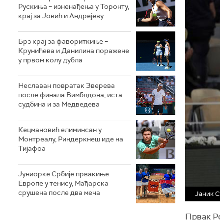
Рускиња – изненађења у Торонту,
крај за Јовић и Андрејеву
Брз крај за фавориткиње –
Крунићева и Данилина поражене
у првом колу дубла
Неславан повратак Зверева
после финала Вимблдона, иста
судбина и за Медведева
Кецмановић елиминсан у
Монтреалу, Риндеркнеш иде на
Тијафоа
Јуниорке Србије првакиње
Европе у тенису, Мађарска
срушена после два меча
Јаник С
Првак Р