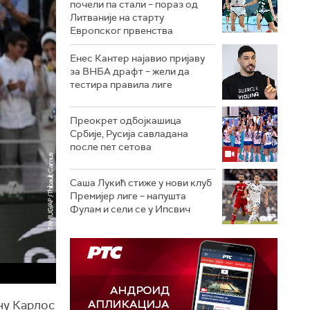
почели па стали – пораз од
Литваније на старту
Европског првенства
Енес Кантер најавио пријаву
за ВНБА драфт – жели да
тестира правила лиге
Преокрет одбојкашица
Србије, Русија савладана
после пет сетова
Саша Лукић стиже у нови клуб
Премијер лиге – напушта
Фулам и сели се у Ипсвич
ну Карлос