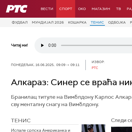
РТС
ВЕСТИ
СПОРТ
OKO
МАГАЗИН
ТВ
Р
ФУДБАЛ
МУНДИЈАЛ 2026
КОШАРКА
ТЕНИС
ОДБОЈКА
Читај ми!
ИЗВОР:
ПОНЕДЕЉАК, 16.06.2025, 09:09 -> 09:11
РТС
Алкараз: Синер се враћа ни
Бранилац титуле на Вимблдону Карлос Алкараз
сву менталну снагу на Вимблдону.
ТЕНИС
Следи се
Испале српска Американка и