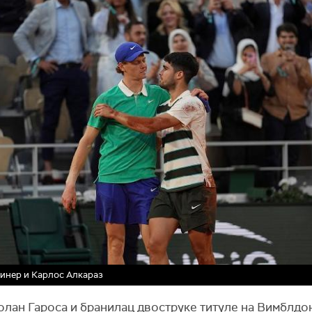
инер и Карлос Алкараз
олан Гароса и бранилац двоструке титуле на Вимблдо