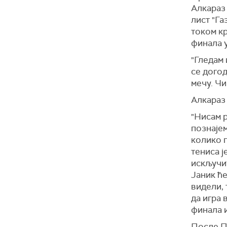
Алкараз 
лист "Га
током к
финала у
"Гледам 
се догод
мечу. Чи
Алкараз 
"Нисам 
познајем
колико г
тениса ј
искључит
Јаник ће
видели, 
да игра 
финала и
После П