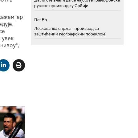
Да ли сте знали да се најбоље грамофонске
ручице производе у Србији
кажем јер
Re: Eh...
дује.
Лесковачка спржа – производ са
се
заштићеним географским пореклом
о увек
 нивоу“,