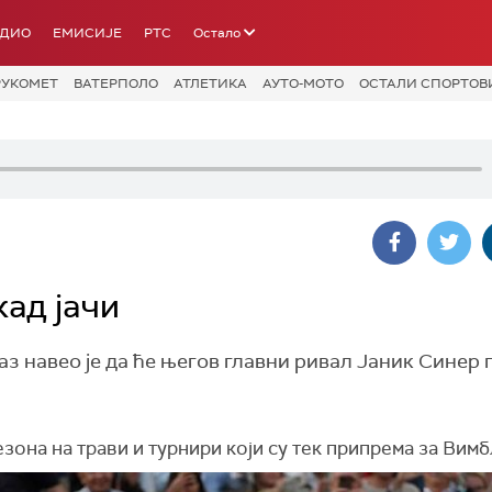
АДИО
ЕМИСИЈЕ
РТС
Остало
РУКОМЕТ
ВАТЕРПОЛО
АТЛЕТИКА
АУТО-МОТО
ОСТАЛИ СПОРТОВ
кад јачи
 навео је да ће његов главни ривал Јаник Синер 
зона на трави и турнири који су тек припрема за Вимб