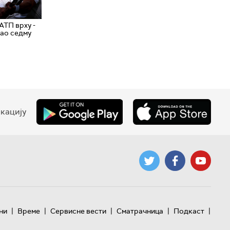
АТП врху -
ао седму
кацију
|
|
|
|
|
ни
Време
Сервисне вести
Сматрачница
Подкаст