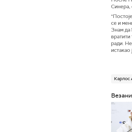
Синера, 
"Постоје
се и мен
Знам да 
вратити 
ради. Не
истакао 
Карлос 
Везани