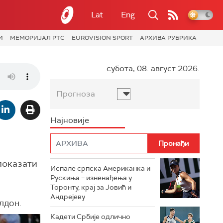
Lat
Eng
И
МЕМОРИЈАЛ РТС
EUROVISION SPORT
АРХИВА РУБРИКА
субота, 08. август 2026.
Прогноза
Најновије
показати
Испале српска Американка и
Рускиња – изненађења у
Торонту, крај за Јовић и
Андрејеву
лдон.
Кадети Србије одлично