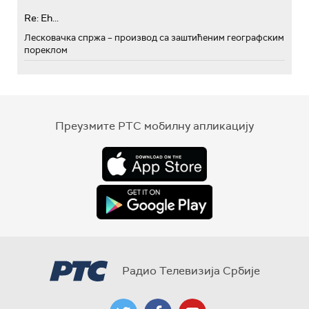
Re: Eh...
Лесковачка спржа – производ са заштићеним географским
пореклом
Преузмите РТС мобилну апликацију
Радио Телевизија Србије