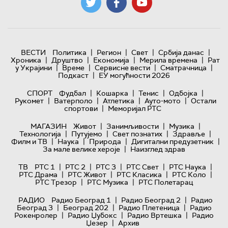
|
|
|
|
ВЕСТИ
Политика
Регион
Свет
Србија данас
|
|
|
|
Хроника
Друштво
Економија
Мерила времена
Рат
|
|
|
|
у Украјини
Време
Сервисне вести
Сматрачница
|
Подкаст
ЕУ могућности 2026
|
|
|
|
СПОРТ
Фудбал
Кошарка
Тенис
Одбојка
|
|
|
|
Рукомет
Ватерполо
Атлетика
Ауто-мото
Остали
|
спортови
Меморијал РТС
|
|
|
МАГАЗИН
Живот
Занимљивости
Музика
|
|
|
|
Технологијa
Путујемо
Свет познатих
Здравље
|
|
|
|
Филм и ТВ
Наука
Природа
Дигитални предузетник
|
За мале велике хероје
Наизглед здрав
|
|
|
|
|
ТВ
РТС 1
РТС 2
РТС 3
РТС Свет
РТС Наука
|
|
|
|
РТС Драма
РТС Живот
РТС Класика
РТС Коло
|
|
РТС Трезор
РТС Музика
РТС Полетарац
|
|
РАДИО
Радио Београд 1
Радио Београд 2
Радио
|
|
|
Београд 3
Београд 202
Радио Плетеница
Радио
|
|
|
Рокенролер
Радио Џубокс
Радио Вртешка
Радио
|
Џезер
Архив