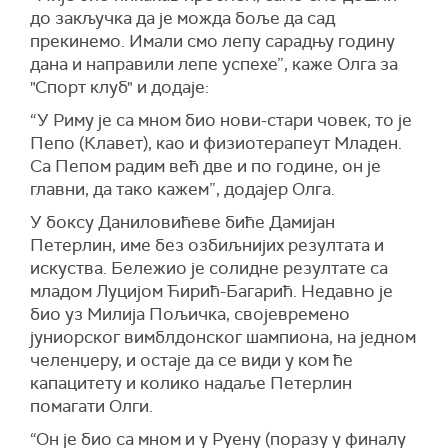
до закључка да је можда боље да сад
прекинемо. Имали смо лепу сарадњу годину
дана и направили лепе успехе”, каже Олга за
"Спорт клуб" и додаје:
“У Риму је са мном био нови-стари човек, то је
Пепо (Клавет), као и физиотерапеут Младен.
Са Пепом радим већ две и по године, он је
главни, да тако кажем”, додајер Олга.
У боксу Даниловићеве биће Дамијан
Петерлин, име без озбиљнијих резултата и
искуства. Бележио је солидне резултате са
младом Луцијом Ћирић-Багарић. Недавно је
био уз Милија Пољичка, својевремено
јуниорског вимблдонског шампиона, на једном
челенџеру, и остаје да се види у ком ће
капацитету и колико надаље Петерлин
помагати Олги.
“Он је био са мном и у Руену (поразу у финалу