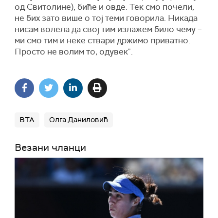
од Свитолине), биће и овде. Тек смо почели,
не бих зато више о тој теми говорила. Никада
нисам волела да свој тим излажем било чему –
ми смо тим и неке ствари држимо приватно.
Просто не волим то, одувек”.
ВТА
Олга Даниловић
Везани чланци