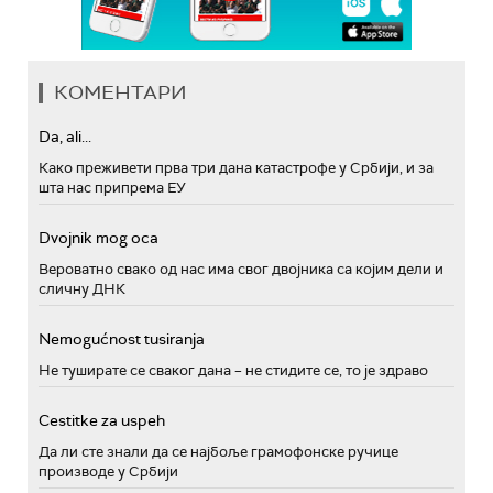
КОМЕНТАРИ
Da, ali...
Како преживети прва три дана катастрофе у Србији, и за
шта нас припрема ЕУ
Dvojnik mog oca
Вероватно свако од нас има свог двојника са којим дели и
сличну ДНК
Nemogućnost tusiranja
Не туширате се сваког дана – не стидите се, то је здраво
Cestitke za uspeh
Да ли сте знали да се најбоље грамофонске ручице
производе у Србији