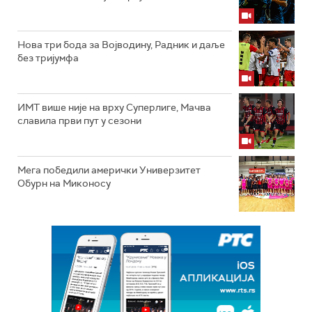
Нова три бода за Војводину, Радник и даље
без тријумфа
ИМТ више није на врху Суперлиге, Мачва
славила први пут у сезони
Мега победили амерички Универзитет
Обурн на Миконосу