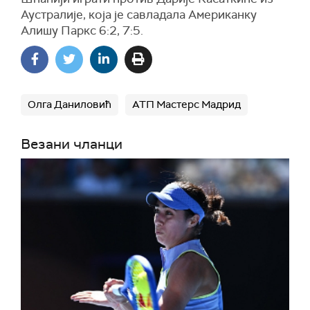
Аустралије, која је савладала Американку
Алишу Паркс 6:2, 7:5.
Олга Даниловић
АТП Мастерс Мадрид
Везани чланци