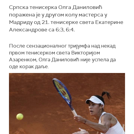
Српска тенисерка Олга Даниловић
поражена је у другом колу мастерса у
Мадриду од 21. тенисерке света Екатерине
Александрове са 6:3, 6:4.
После сензационалног тријумфа над некад
првом тенисерком света Викторијом
Азаренком, Олга Даниловић није успела да
оде корак даље.