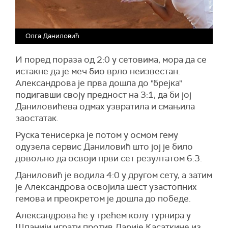
Олга Даниловић
И поред пораза од 2:0 у сетовима, мора да се
истакне да је меч био врло неизвестан.
Александрова је прва дошла до "брејка"
подигавши своју предност на 3:1, да би јој
Даниловићева одмах узвратила и смањила
заостатак.
Руска тенисерка је потом у осмом гему
одузела сервис Даниловић што јој је било
довољно да освоји први сет резултатом 6:3.
Даниловић је водила 4:0 у другом сету, а затим
је Александрова освојила шест узастопних
гемова и преокретом је дошла до победе.
Александрова ће у трећем колу турнира у
Шпанији играти против Дарије Касаткине из