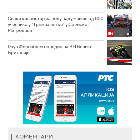
Сваки километар за нову наду – више од 800
учесника у "Трци за ретке" у Сремској
Митровици
Раул Фернандез победио на ВН Велике
Британије
КОМЕНТАРИ