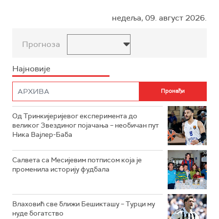
недеља, 09. август 2026.
Прогноза
Најновије
Од Тринкијеријевог експеримента до
великог Звездиног појачања – необичан пут
Ника Вајлер-Баба
Салвета са Месијевим потписом која је
променила историју фудбала
Влаховић све ближи Бешикташу – Турци му
нуде богатство