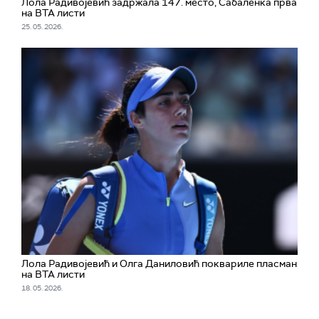
Лола Радивојевић задржала 147. место, Сабаленка прва
на ВТА листи
25. 05. 2026.
Лола Радивојевић и Олга Даниловић поквариле пласман
на ВТА листи
18. 05. 2026.