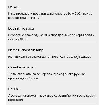
Da, ali...
Како преживети прва три дана катастрофе у Србији, и за
шта нас припрема ЕУ
Dvojnik mog oca
Вероватно свако од нас има свог двојника са којим дели и
сличну ДНК
Nemogućnost tusiranja
Не туширате се сваког дана – не стидите се, то је здраво
Cestitke za uspeh
Да ли сте знали да се најбоље грамофонске ручице
производе у Србији
Re: Eh...
Лесковачка спржа – производ са заштићеним географским
пореклом