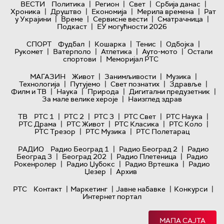
|
|
|
|
ВЕСТИ
Политика
Регион
Свет
Србија данас
|
|
|
|
Хроника
Друштво
Економија
Мерила времена
Рат
|
|
|
|
у Украјини
Време
Сервисне вести
Сматрачница
|
Подкаст
ЕУ могућности 2026
|
|
|
|
СПОРТ
Фудбал
Кошарка
Тенис
Одбојка
|
|
|
|
Рукомет
Ватерполо
Атлетика
Ауто-мото
Остали
|
спортови
Меморијал РТС
|
|
|
МАГАЗИН
Живот
Занимљивости
Музика
|
|
|
|
Технологијa
Путујемо
Свет познатих
Здравље
|
|
|
|
Филм и ТВ
Наука
Природа
Дигитални предузетник
|
За мале велике хероје
Наизглед здрав
|
|
|
|
|
ТВ
РТС 1
РТС 2
РТС 3
РТС Свет
РТС Наука
|
|
|
|
РТС Драма
РТС Живот
РТС Класика
РТС Коло
|
|
РТС Трезор
РТС Музика
РТС Полетарац
|
|
РАДИО
Радио Београд 1
Радио Београд 2
Радио
|
|
|
Београд 3
Београд 202
Радио Плетеница
Радио
|
|
|
Рокенролер
Радио Џубокс
Радио Вртешка
Радио
|
Џезер
Архив
|
|
|
|
РТС
Контакт
Маркетинг
Јавне набавке
Конкурси
Интернет портал
МАПА САЈТА