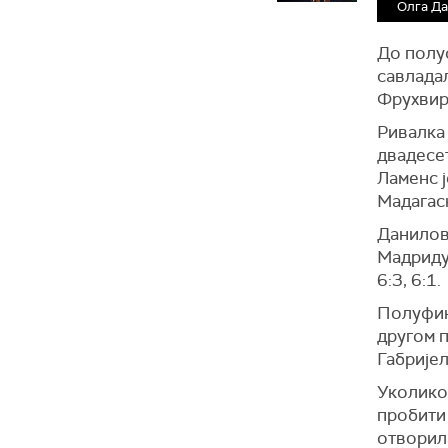
Олга Д
До полуф
савлада
Фрухвир
Ривалка 
двадесет
Ламенс 
Мадагаск
Данилови
Мадриду
6:3, 6:1.
Полуфина
другом 
Габријел
Уколико 
пробити 
отворила