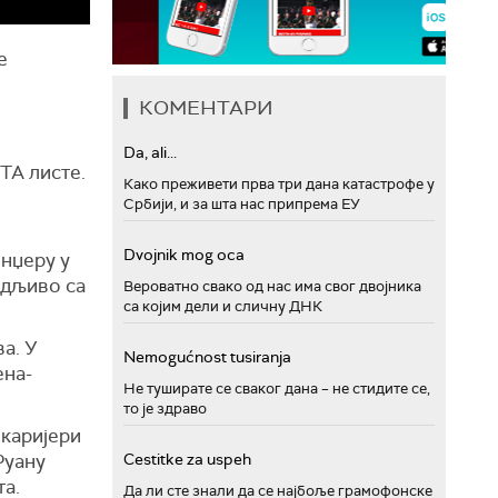
е
КОМЕНТАРИ
Da, ali...
ТА листе.
Како преживети прва три дана катастрофе у
Србији, и за шта нас припрема ЕУ
Dvojnik mog oca
енџеру у
едљиво са
Вероватно свако од нас има свог двојника
са којим дели и сличну ДНК
а. У
Nemogućnost tusiranja
ена-
Не туширате се сваког дана – не стидите се,
то је здраво
 каријери
Cestitke za uspeh
Руану
та.
Да ли сте знали да се најбоље грамофонске