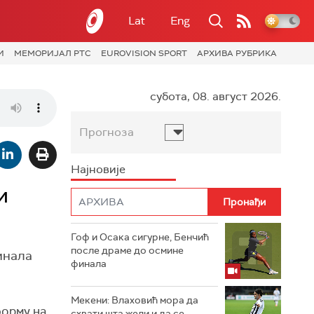
Lat
Eng
И
МЕМОРИЈАЛ РТС
EUROVISION SPORT
АРХИВА РУБРИКА
субота, 08. август 2026.
Прогноза
Најновије
и
Гоф и Осака сигурне, Бенчић
после драме до осмине
инала
финала
Мекени: Влаховић мора да
форму на
схвати шта жели и да се