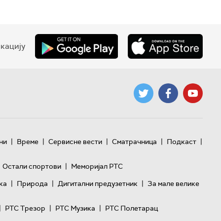
кацију
|
|
|
|
|
ни
Време
Сервисне вести
Сматрачница
Подкаст
|
Остали спортови
Меморијал РТС
|
|
|
ка
Природа
Дигитални предузетник
За мале велике
|
|
|
РТС Трезор
РТС Музика
РТС Полетарац