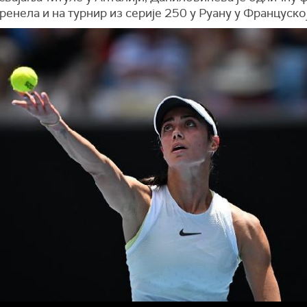
енела и на турнир из серије 250 у Руану у Француској