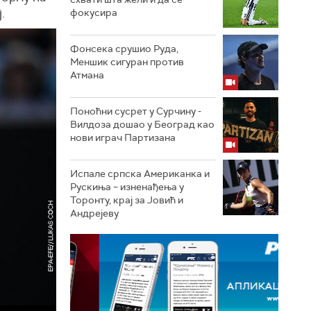
.
фокусира
Фонсека срушио Руда,
Меншик сигуран против
Атмана
Поноћни сусрет у Сурчину -
Вилдоза дошао у Београд као
нови играч Партизана
Испале српска Американка и
Рускиња – изненађења у
Торонту, крај за Јовић и
Андрејеву