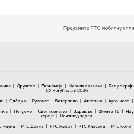
Преузмите РТС мобилну апли
|
|
|
|
оника
Друштво
Економија
Мерила времена
Рат у Украји
ЕУ могућности 2026
|
|
|
|
|
|
ис
Одбојка
Рукомет
Ватерполо
Атлетика
Ауто-мото
|
|
|
|
|
гијa
Путујемо
Свет познатих
Здравље
Филм и ТВ
Нау
|
хероје
Наизглед здрав
|
|
|
|
С Наука
РТС Драма
РТС Живот
РТС Класика
РТС Коло