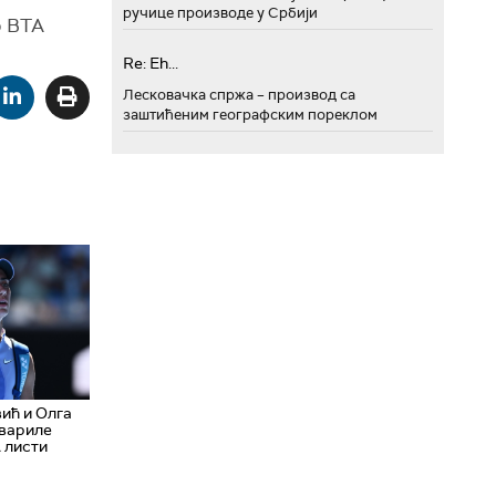
ручице производе у Србији
о ВТА
Re: Eh...
Лесковачка спржа – производ са
заштићеним географским пореклом
ић и Олга
вариле
 листи