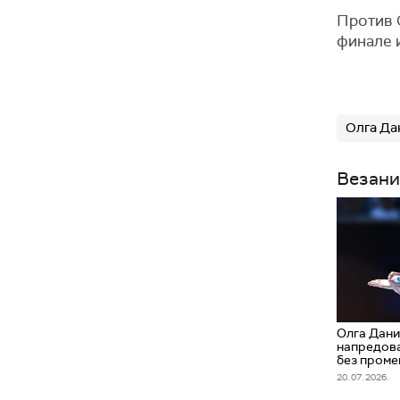
Против С
финале 
Олга Да
Везани
Олга Дан
напредова
без проме
20. 07. 2026.