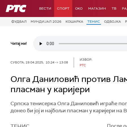
РТС
ВЕСТИ
СПОРТ
OKO
МАГАЗИН
ТВ
Р
ФУДБАЛ
МУНДИЈАЛ 2026
КОШАРКА
ТЕНИС
ОДБОЈКА
Читај ми!
ИЗВОР:
СУБОТА, 19.04.2025, 10:24 -> 13:08
РТС
Олга Даниловић против Лам
пласман у каријери
Српска тенисерка Олга Даниловић играће полу
донео би јој и најбољи пласман у каријери на 
ТЕНИС
После ос