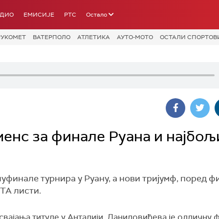
АДИО
ЕМИСИЈЕ
РТС
Остало
РУКОМЕТ
ВАТЕРПОЛО
АТЛЕТИКА
АУТО-МОТО
ОСТАЛИ СПОРТОВ
енс за финале Руана и најбољ
финале турнира у Руану, а нови тријумф, поред ф
ВТА листи.
вајања титуле у Анталији, Даниловићева је одличну 