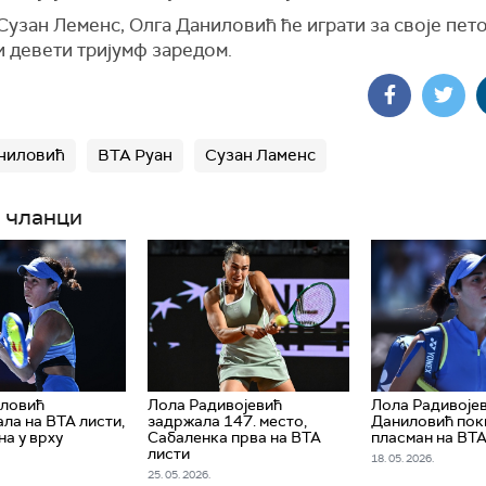
узан Леменс, Олга Даниловић ће играти за своје пет
и девети тријумф заредом.
ниловић
ВТА Руан
Сузан Ламенс
 чланци
иловић
Лола Радивојевић
Лола Радивојев
ла на ВТА листи,
задржала 147. место,
Даниловић пок
на у врху
Сабаленка прва на ВТА
пласман на ВТА
листи
18. 05. 2026.
25. 05. 2026.