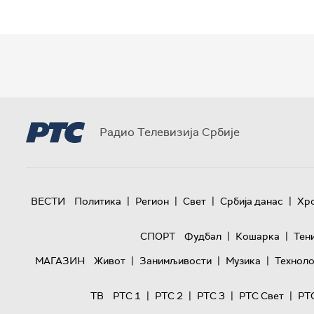
Радио Телевизија Србије
|
|
|
|
ВЕСТИ
Политика
Регион
Свет
Србија данас
Хр
|
|
СПОРТ
Фудбал
Кошарка
Тен
|
|
|
МАГАЗИН
Живот
Занимљивости
Музика
Техноло
|
|
|
|
ТВ
РТС 1
РТС 2
РТС 3
РТС Свет
РТ