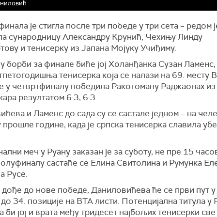
аниловић
инала је стигла после три победе у три сета – редом ј
ла сународницу Александру Крунић, Чехињу Линду
тову и тенисерку из Јапана Мојуку Учиђиму.
у борби за финале биће јој Холанђанка Сузан Ламенс,
петогодишња тенисерка која се налази на 69. месту В
је у четвртфиналу победила Ракотоману Раджаонах из
ара резултатом 6:3, 6:3.
ћева и Ламенс до сада су се састале једном – на чел
 прошле године, када је српска тенисерка славила уб
лни меч у Руану заказан је за суботу, не пре 15 часов
полуфиналу састаће се Елина Свитолина и Румунка Ел
а Русе.
дође до нове победе, Даниловићева ће се први пут у
до 34. позиције на ВTA листи. Потенцијална титула у 
 би јој и врата међу тридесет најбољих тенисерки све