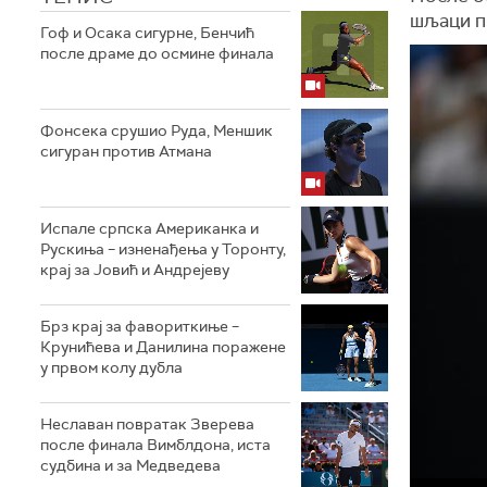
шљаци пр
Гоф и Осака сигурне, Бенчић
после драме до осмине финала
Фонсека срушио Руда, Меншик
сигуран против Атмана
Испале српска Американка и
Рускиња – изненађења у Торонту,
крај за Јовић и Андрејеву
Брз крај за фавориткиње –
Крунићева и Данилина поражене
у првом колу дубла
Неславан повратак Зверева
после финала Вимблдона, иста
судбина и за Медведева