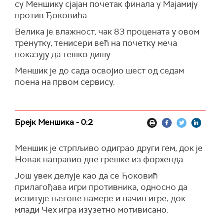
су Меншику сјајан почетак финала у Мајамију
против Ђоковића.
Велика је влажност, чак 83 процената у овом
тренутку, тенисери већ на почетку меча
показују да тешко дишу.
Меншик је до сада освојио шест од седам
поена на првом сервису.
Брејк Меншика - 0:2
Меншик је стрпљиво одиграо други гем, док је
Новак направио две грешке из форхенда.
Још увек делује као да се Ђоковић
прилагођава игри противника, односно да
испитује његове намере и начин игре, док
млади Чех игра изузетно мотивисано.