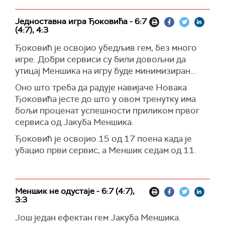
Једноставна игра Ђоковића - 6:7
(4:7), 4:3
Ђоковић је освојио убедљив гем, без много
игре. Добри сервиси су били довољни да
утицај Меншика на игру буде минимизиран...
Оно што треба да радује навијаче Новака
Ђоковића јесте до што у овом тренутку има
бољи проценат успешности приликом првог
сервиса од Јакуба Меншика.
Ђоковић је освојио 15 од 17 поена када је
убацио први сервис, а Меншик седам од 11.
Меншик не одустаје - 6:7 (4:7),
3:3
Још један ефектан гем Јакуба Меншика.