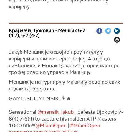
каријеру.
Крај меча, Ђоковић - Меншик 6:7
(4:7), 6:7 (4:7)
Јакуб Меншик је освојио прву титулу у
каријери и први мастерс трофеј. Ако је до
симболике, и Новак Ђоковић је први мастерс
трофеј освојио управо у Мајамију.
Меншик је на турниру у Мајамију освојио свих
седам тај-брејкова.
GAME. SET. MENSIK. 👨‍🎓
Sensational
@mensik_jakub_
defeats Djokovic 7-
6(4) 7-6(4) to capture his maiden ATP Masters
1000 title!!!
@MiamiOpen
|
#MiamiOpen