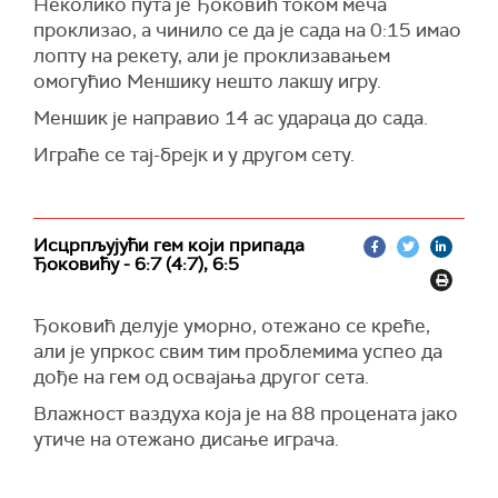
Неколико пута је Ђоковић током меча
проклизао, а чинило се да је сада на 0:15 имао
лопту на рекету, али је проклизавањем
омогућио Меншику нешто лакшу игру.
Меншик је направио 14 ас удараца до сада.
Играће се тај-брејк и у другом сету.
Исцрпљујући гем који припада
Ђоковићу - 6:7 (4:7), 6:5
Ђоковић делује уморно, отежано се креће,
али је упркос свим тим проблемима успео да
дође на гем од освајања другог сета.
Влажност ваздуха која је на 88 процената јако
утиче на отежано дисање играча.