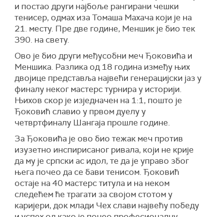
и постао други најбоље рангирани чешки
тенисер, одмах иза Томаша Махача који је на
21. месту. Пре две године, Меншик је био тек
390. на свету.
Ово је био други међусобни меч Ђоковића и
Меншика. Разлика од 18 година између њих
двојице представља највећи генерацијски јаз у
финалу неког мастерс турнира у историји.
Њихов скор је изједначен на 1:1, пошто је
Ђоковић славио у првом дуелу у
четвртфиналу Шангаја прошле године.
За Ђоковића је ово био тежак меч против
изузетно инспирисаног ривала, који не крије
да му је српски ас идол, те да је управо због
њега почео да се бави тенисом. Ђоковић
остаје на 40 мастерс титула и на неком
следећем ће трагати за својом стотом у
каријери, док млади Чех слави највећу победу
и успех од како је почео професионалну