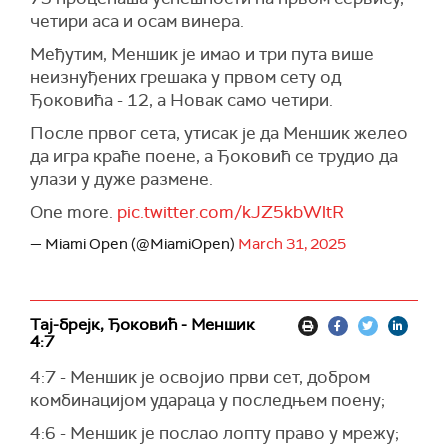
четири аса и осам винера.
Међутим, Меншик је имао и три пута више
неизнуђених грешака у првом сету од
Ђоковића - 12, а Новак само четири.
После првог сета, утисак је да Меншик желео
да игра краће поене, а Ђоковић се трудио да
улази у дуже размене.
One more.
pic.twitter.com/kJZ5kbWltR
— Miami Open (@MiamiOpen)
March 31, 2025
Тај-брејк, Ђоковић - Меншик
4:7
4:7 - Меншик је освојио први сет, добром
комбинацијом удараца у последњем поену;
4:6 - Меншик је послао лопту право у мрежу;