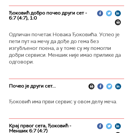
Ђоковић добро почео други сет -
6:7 (4:7), 1:0
Одличан почетак Новака Ђоковића. Успео је
пети пут на мечу да дође до гема без
изгубљеног поена, а у томе су му помогли
добри сервиси. Меншик није имао прилике да
одговори.
Почео је други сет...
Ђоковић има први сервис у овом делу меча.
Крај првог сета, Ђоковић -
Меншик 6:7 (4:7)