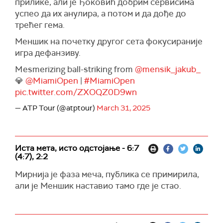
прилике, али је Ђоковић добрим сервисима
успео да их анулира, а потом и да дође до
трећег гема.
Меншик на почетку другог сета фокусираније
игра дефанзиву.
Mesmerizing ball-striking from
@mensik_jakub_
💎
@MiamiOpen
|
#MiamiOpen
pic.twitter.com/ZXOQZ0D9wn
— ATP Tour (@atptour)
March 31, 2025
Иста мета, исто одстојање - 6:7
(4:7), 2:2
Мирнија је фаза меча, публика се примирила,
али је Меншик наставио тамо где је стао.