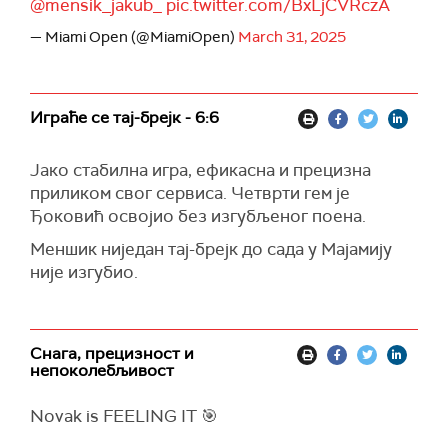
@mensik_jakub_
pic.twitter.com/BxLjCVRczA
— Miami Open (@MiamiOpen)
March 31, 2025
Играће се тај-брејк - 6:6
Јако стабилна игра, ефикасна и прецизна
приликом свог сервиса. Четврти гем је
Ђоковић освојио без изгубљеног поена.
Меншик ниједан тај-брејк до сада у Мајамију
није изгубио.
Снага, прецизност и
непоколебљивост
Novak is FEELING IT 🎯