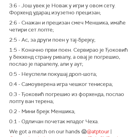
3:6 - Још увек је Новак у игри у овом сету.
Форхенд ударац изузетно прецизан;
2:6 - Снажан и прецизан смеч Меншика, имаће
четири сет лопте;
2:5 - Ас, за други поен у тај-брејку;
1:5 - Коначно први поен. Сервирао је Ђоковић
у бекхенд страну ривалу, а овај је погрешио,
послао је паралелу, али у аут;
0:5 - Неуспели покушај дроп-шота;
0:4 - Самоуверена игра чешког тенисера;
0:3 - Ђоковић погрешио из форхенда, послао
лопту ван терена;
0:2 - Мини брејк Меншика;
0:1 - Одличан почетак младог Чеха.
We got a match on our hands 😱
@atptour
|