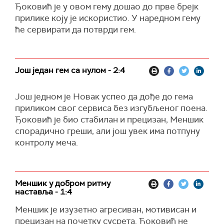
Ђоковић је у овом гему дошао до прве брејк
прилике коју је искористио. У наредном гему
ће сервирати да потврди гем.
Још један гем са нулом - 2:4
Још једном је Новак успео да дође до гема
приликом свог сервиса без изгубљеног поена.
Ђоковић је био стабилан и прецизан, Меншик
спорадично греши, али још увек има потпуну
контролу меча.
Меншик у добром ритму
наставља - 1:4
Меншик је изузетно агресиван, мотивисан и
прецизан на почетку сусрета. Ђоковић не