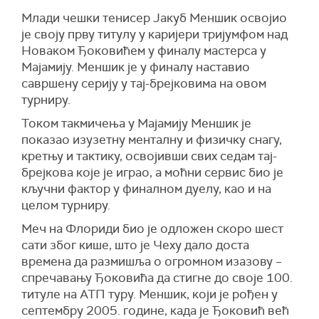
Млади чешки тенисер Јакуб Меншик освојио
је своју прву титулу у каријери тријумфом над
Новаком Ђоковићем у финалу мастерса у
Мајамију. Меншик је у финалу наставио
савршену серију у тај-брејковима на овом
турниру.
Током такмичења у Мајамију Меншик је
показао изузетну менталну и физичку снагу,
кретњу и тактику, освојивши свих седам тај-
брејкова које је играо, а моћни сервис био је
кључни фактор у финалном дуелу, као и на
целом турниру.
Меч на Флориди био је одложен скоро шест
сати због кише, што је Чеху дало доста
времена да размишља о огромном изазову –
спречавању Ђоковића да стигне до своје 100.
титуле на АТП туру. Меншик, који је рођен у
септембру 2005. године, када је Ђоковић већ