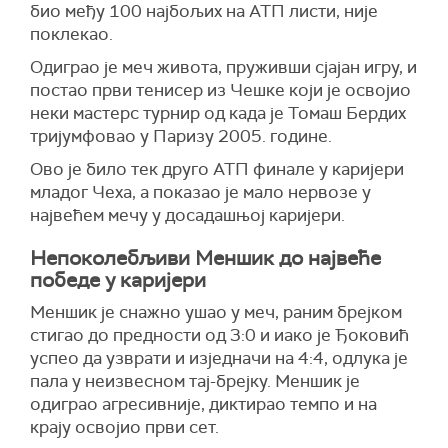
био међу 100 најбољих на АТП листи, није
поклекао.
Одиграо је меч живота, пруживши сјајан игру, и
постао први тенисер из Чешке који је освојио
неки мастерс турнир од када је Томаш Бердих
тријумфовао у Паризу 2005. године.
Ово је било тек друго АТП финале у каријери
младог Чеха, а показао је мало нервозе у
највећем мечу у досадашњој каријери.
Непоколебљиви Меншик до највеће
победе у каријери
Меншик је снажно ушао у меч, раним брејком
стигао до предности од 3:0 и иако је Ђоковић
успео да узврати и изједначи на 4:4, одлука је
пала у неизвесном тај-брејку. Меншик је
одиграо агресивније, диктирао темпо и на
крају освојио први сет.