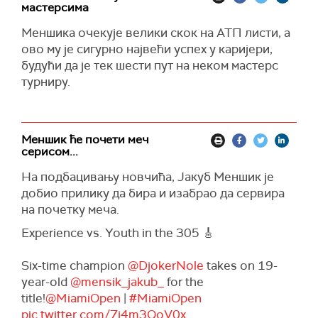
мастерсима
Меншика очекује велики скок на АТП листи, а
ово му је сигурно највећи успех у каријери,
будући да је тек шести пут на неком мастерс
турниру.
Меншик ће почети меч
серисом...
На подбацивању новчића, Јакуб Меншик је
добио прилику да бира и изабрао да сервира
на почетку меча.
Experience vs. Youth in the 305 🎸
Six-time champion
@DjokerNole
takes on 19-
year-old
@mensik_jakub_
for the
title!
@MiamiOpen
|
#MiamiOpen
pic.twitter.com/7j4m3QoV0x