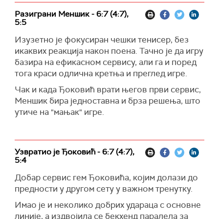
Разиграни Меншик - 6:7 (4:7),
5:5
Изузетно је фокусиран чешки тенисер, без
икаквих реакција након поена. Тачно је да игру
базира на ефикасном сервису, али га и поред
тога краси одлична кретња и преглед игре.
Чак и када Ђоковић врати његов први сервис,
Меншик бира једноставна и брза решења, што
утиче на "мањак" игре.
Узвратио је Ђоковић - 6:7 (4:7),
5:4
Добар сервис гем Ђоковића, којим долази до
предности у другом сету у важном тренутку.
Имао је и неколико добрих удараца с основне
линије, а издвојила се бекхенд паралела за