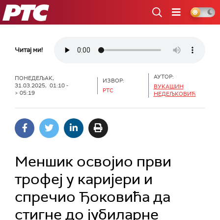
РТС
Читај ми!
АУТОР:
ПОНЕДЕЉАК,
ИЗВОР:
31.03.2025, 01:10 -
ВУКАШИН
РТС
> 05:19
НЕДЕЉКОВИЋ
Меншик освојио први
трофеј у каријери и
спречио Ђоковића да
стигне до јубиларне