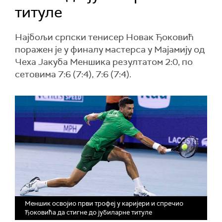
титуле
Најбољи српски тенисер Новак Ђоковић
поражен је у финалу мастерса у Мајамију од
Чеха Јакуба Меншика резултатом 2:0, по
сетовима 7:6 (7:4), 7:6 (7:4).
Меншик освојио први трофеј у каријери и спречио
Ђоковића да стигне до јубиларне титуле