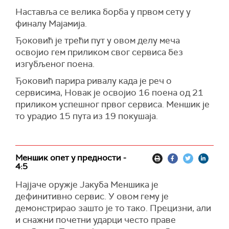
Наставља се велика борба у првом сету у
финалу Мајамија.
Ђоковић је трећи пут у овом делу меча
освојио гем приликом свог сервиса без
изгубљеног поена.
Ђоковић парира ривалу када је реч о
сервисима, Новак је освојио 16 поена од 21
приликом успешног првог сервиса. Меншик је
то урадио 15 пута из 19 покушаја.
Меншик опет у предности -
4:5
Најјаче оружје Јакуба Меншика је
дефинитивно сервис. У овом гему је
демонстрирао зашто је то тако. Прецизни, али
и снажни почетни ударци често праве