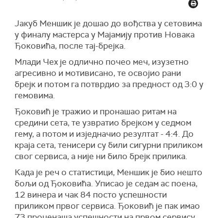
Јакуб Меншик је дошао до вођства у сетовима
у финалу мастерса у Мајамију против Новака
Ђоковића, после тај-брејка.
Млади Чех је одлично почео меч, изузетно
агресивно и мотивисано, те освојио рани
брејк и потом га потврдио за предност од 3:0 у
гемовима.
Ђоковић је тражио и пронашао ритам на
средини сета, те узвратио брејком у седмом
гему, а потом и изједначио резултат - 4:4. До
краја сета, тенисери су били сигурни приликом
свог сервиса, а није ни било брејк прилика.
Када је реч о статистици, Меншик је био нешто
бољи од Ђоковића. Уписао је седам ас поена,
12 винера и чак 84 посто успешности
приликом првог сервиса. Ђоковић је пак имао
73 проценаша успешности на првом сервису,