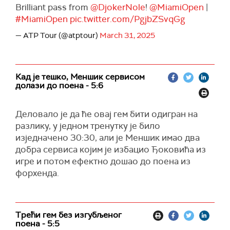
Brilliant pass from
@DjokerNole
!
@MiamiOpen
|
#MiamiOpen
pic.twitter.com/PgjbZSvqGg
— ATP Tour (@atptour)
March 31, 2025
Кад је тешко, Меншик сервисом
долази до поена - 5:6
Деловало је да ће овај гем бити одигран на
разлику, у једном тренутку је било
изједначено 30:30, али је Меншик имао два
добра сервиса којим је избацио Ђоковића из
игре и потом ефектно дошао до поена из
форхенда.
Трећи гем без изгубљеног
поена - 5:5