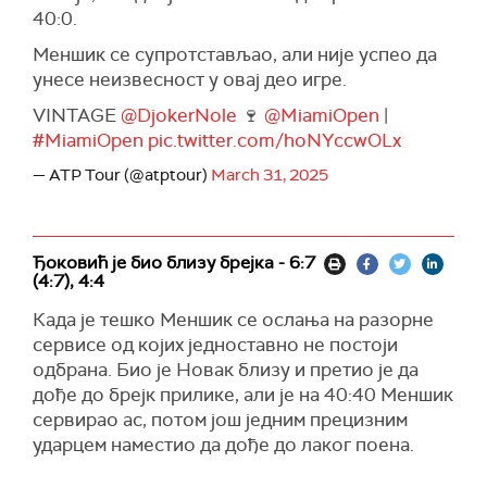
40:0.
Меншик се супротстављао, али није успео да
унесе неизвесност у овај део игре.
VINTAGE
@DjokerNole
🍷
@MiamiOpen
|
#MiamiOpen
pic.twitter.com/hoNYccwOLx
— ATP Tour (@atptour)
March 31, 2025
Ђоковић је био близу брејка - 6:7
(4:7), 4:4
Када је тешко Меншик се ослања на разорне
сервисе од којих једноставно не постоји
одбрана. Био је Новак близу и претио је да
дође до брејк прилике, али је на 40:40 Меншик
сервирао ас, потом још једним прецизним
ударцем наместио да дође до лаког поена.