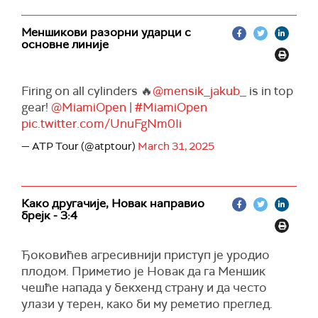
Меншикови разорни ударци с
основне линије
Firing on all cylinders 🔥
@mensik_jakub_
is in top
gear!
@MiamiOpen
|
#MiamiOpen
pic.twitter.com/UnuFgNm0Ii
— ATP Tour (@atptour)
March 31, 2025
Како другачије, Новак направио
брејк - 3:4
Ђоковићев агресивнији приступ је уродио
плодом. Приметио је Новак да га Меншик
чешће напада у бекхенд страну и да често
улази у терен, како би му реметио преглед.