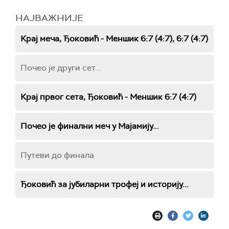
НАЈВАЖНИЈЕ
Крај меча, Ђоковић - Меншик 6:7 (4:7), 6:7 (4:7)
Почео је други сет...
Крај првог сета, Ђоковић - Меншик 6:7 (4:7)
Почео је финални меч у Мајамију...
Путеви до финала
Ђоковић за јубиларни трофеј и историју...