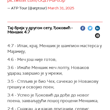
pic.twitter.com/OQz7PdFG3p
— ATP Tour (@atptour)
March 31, 2025
Тај-брејк у другом сету, Ђоковић -
Меншик 4:7
4:7 - Ипак, крај, Меншик је шампион мастерса у
Мајамију;
4:6 - Меч још није готов;
3:6 - Имаће Меншик меч лопту, Новаков
ударац завршио је у мрежи;
3:5 - Стпљив је био Чех, сачекао је Новакову
грешку и освојио поен;
3:4 - Успео је Ђоковић да дође до новог
поена, захваљујући лошој процени Меншика;
2:4 - Снажан, а и какав другачији, сервис