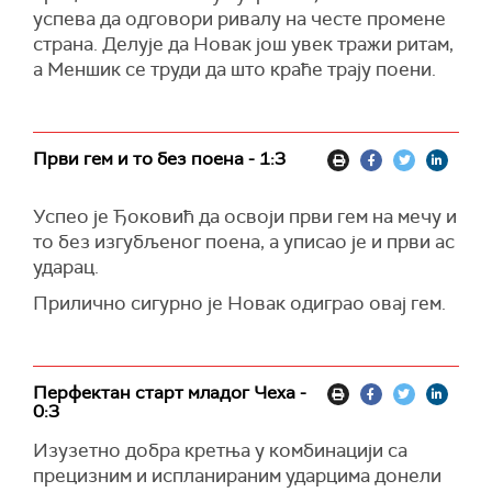
успева да одговори ривалу на честе промене
страна. Делује да Новак још увек тражи ритам,
а Меншик се труди да што краће трају поени.
Први гем и то без поена - 1:3
Успео је Ђоковић да освоји први гем на мечу и
то без изгубљеног поена, а уписао је и први ас
ударац.
Прилично сигурно је Новак одиграо овај гем.
Перфектан старт младог Чеха -
0:3
Изузетно добра кретња у комбинацији са
прецизним и испланираним ударцима донели