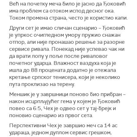
Већ на почетку меча било је јасно да Ђоковић
има проблем са отоком испод десног ока.
Током промена страна, често је користио капи.
Други сет је имао сличан сценарио – Ђоковић
је упркос очигледном умору пружио снажан
отпор, али није пронашао решење за разорне
сервисе ривала. Понекад није успевао чак ни
да врати лопу у поље после риваловог
почетног ударца. Влажност ваздуха која је
ишла до 88 процената додатно је отежала
кретање српског тенисера, који је неколико
пута проклизао на терену.
Меншик је у завршници поново био прибран –
након исцрпљујућег гема у којем је Ђоковић
повео са 6:5, Чех је одвео сет у тај-брејк и
поновио сценарио из првог сета.
Перспективни Чех је завршио меч са 14 ас
удараца, једном дуплом сервис грешком,