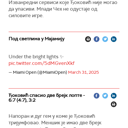
Изванредни сервиси које Ђоковић није могао
да упасиви. Млади Чех не одустаје од
силовите игре.
Под светлима у Мајамију
Under the bright lights ✨
pic.twitter.com/5dMGvenXkf
— Miami Open (@MiamiOpen)
March 31, 2025
Ђоковић спасио две брејк лопте -
6:7 (4:7), 3:2
Напоран и дуг гем у коме је Ђоковић
тријумфовао. Меншик је имао две брејк