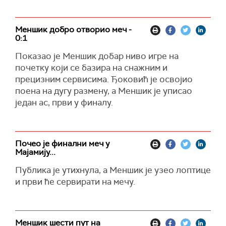
Меншик добро отворио меч -
0:1
Показао је Меншик добар ниво игре на
почетку који се базира на снажним и
прецизним сервисима. Ђоковић је освојио
поена на дугу размену, а Меншик је уписао
један ас, први у финалу.
Почео је финални меч у
Мајамију...
Публика је утихнула, а Меншик је узео лоптице
и први ће сервирати на мечу.
Меншик шести пут на