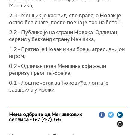
Меншика;
2:3 - Меншик је као зид, све враћа, а Новак је
остао без снаге, после поена је пао на бетон;
2:2 - Публика је на страни Новака. Одличан
сервис у бекхенд страну Меншика;
1:2 - Вратио је Новак мини брејк, агресивнијом
игром;
0:2 - Одличан поен Меншика који жели
репризу првог тај-брејка;
0:1 - Лош почетак за Ђоковића, лопта је
завшрила у мрежи.
Нема одбране од Меншикових
сервиса - 6:7 (4:7), 6:6