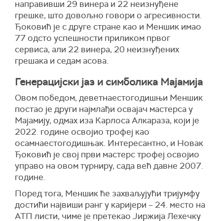
направивши 29 винера и 22 неизнуђене
грешке, што довољно говори о агресивности.
Ђоковић је с друге стране као и Меншик имао
77 одсто успешности приликом првог
сервиса, али 22 винера, 20 неизнуђених
грешака и седам асова.
Генерацијски јаз и симболика Мајамија
Овом победом, деветнаестогодишњи Меншик
постао је други најмлађи освајач мастерса у
Мајамију, одмах иза Карлоса Алкараза, који је
2022. године освојио трофеј као
осамнаестогодишњак. Интересантно, и Новак
Ђоковић је свој први мастерс трофеј освојио
управо на овом турниру, сада већ давне 2007.
године.
Поред тога, Меншик ће захваљујући тријумфу
достићи највиши ранг у каријери – 24. место на
АТП листи, чиме је претекао Јиржија Лехечку