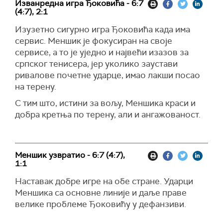
Изванредна игра Ђоковића - 6:7
(4:7), 2:1
Изузетно сигурно игра Ђоковића када има
сервис. Меншик је фокусиран на своје
сервисе, а то је уједно и највећи изазов за
српског тенисера, јер уколико заустави
ривалове почетне ударце, имао лакши посао
на терену.
С тим што, истини за вољу, Меншика краси и
добра кретња по терену, али и ангажованост.
Меншик узвратио - 6:7 (4:7),
1:1
Наставак добре игре на обе стране. Ударци
Меншика са основне линије и даље праве
велике проблеме Ђоковићу у дефанзиви.