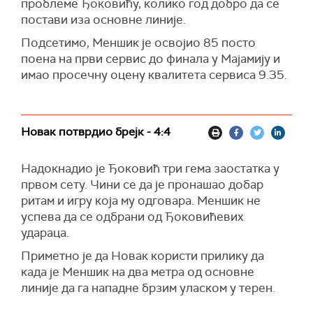
проблеме Ђоковићу, колико год добро да се
постави иза основне линије.
Подсетимо, Меншик је освојио 85 посто
поена на први сервис до финала у Мајамију и
имао просечну оцену квалитета сервиса 9.35.
Новак потврдио брејк - 4:4
Надокнадио је Ђоковић три гема заостатка у
првом сету. Чини се да је пронашао добар
ритам и игру која му одговара. Меншик не
успева да се одбрани од Ђоковићевих
удараца.
Приметно је да Новак користи прилику да
када је Меншик на два метра од основне
линије да га нападне брзим уласком у терен.