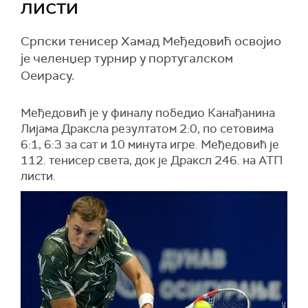
листи
Српски тенисер Хамад Међедовић освојио
је челенџер турнир у португалском
Оеирасу.
Међедовић је у финалу победио Канађанина
Лијама Драксла резултатом 2:0, по сетовима
6:1, 6:3 за сат и 10 минута игре. Међедовић је
112. тенисер света, док је Драксл 246. на АТП
листи.