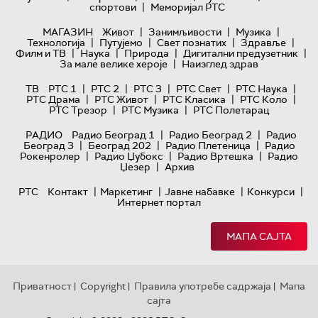
|
спортови
Меморијал РТС
|
|
|
МАГАЗИН
Живот
Занимљивости
Музика
|
|
|
|
Технологијa
Путујемо
Свет познатих
Здравље
|
|
|
|
Филм и ТВ
Наука
Природа
Дигитални предузетник
|
За мале велике хероје
Наизглед здрав
|
|
|
|
|
ТВ
РТС 1
РТС 2
РТС 3
РТС Свет
РТС Наука
|
|
|
|
РТС Драма
РТС Живот
РТС Класика
РТС Коло
|
|
РТС Трезор
РТС Музика
РТС Полетарац
|
|
РАДИО
Радио Београд 1
Радио Београд 2
Радио
|
|
|
Београд 3
Београд 202
Радио Плетеница
Радио
|
|
|
Рокенролер
Радио Џубокс
Радио Вртешка
Радио
|
Џезер
Архив
|
|
|
|
РТС
Контакт
Маркетинг
Јавне набавке
Конкурси
Интернет портал
МАПА САЈТА
Приватност
Copyright
Правила употребе садржаја
Мапа
|
|
|
сајта