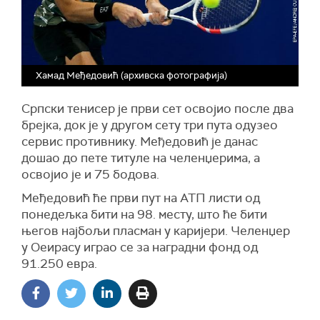
Хамад Међедовић (архивска фотографија)
Српски тенисер је први сет освојио после два
брејка, док је у другом сету три пута одузео
сервис противнику. Међедовић је данас
дошао до пете титуле на челенџерима, а
освојио је и 75 бодова.
Међедовић ће први пут на АТП листи од
понедељка бити на 98. месту, што ће бити
његов најбољи пласман у каријери. Челенџер
у Оеирасу играо се за наградни фонд од
91.250 евра.