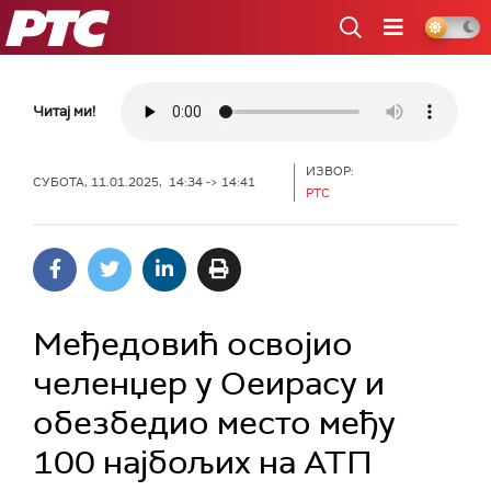
РТС
Читај ми!
ИЗВОР:
СУБОТА, 11.01.2025, 14:34 -> 14:41
РТС
Међедовић освојио
челенџер у Оеирасу и
обезбедио место међу
100 најбољих на АТП