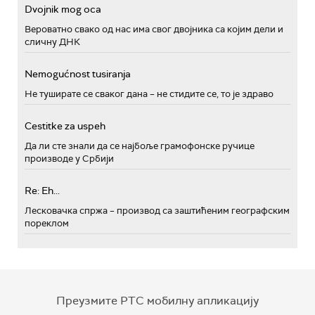
Dvojnik mog oca
Вероватно свако од нас има свог двојника са којим дели и
сличну ДНК
Nemogućnost tusiranja
Не туширате се сваког дана – не стидите се, то је здраво
Cestitke za uspeh
Да ли сте знали да се најбоље грамофонске ручице
производе у Србији
Re: Eh...
Лесковачка спржа – производ са заштићеним географским
пореклом
Преузмите РТС мобилну апликацију