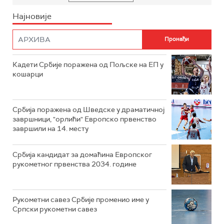
Најновије
Кадети Србије поражена од Пољске на ЕП у
кошарци
Србија поражена од Шведске у драматичној
завршници, "орлићи" Европско првенство
завршили на 14. месту
Србија кандидат за домаћина Европског
рукометног првенства 2034. године
Рукометни савез Србије променио име у
Српски рукометни савез