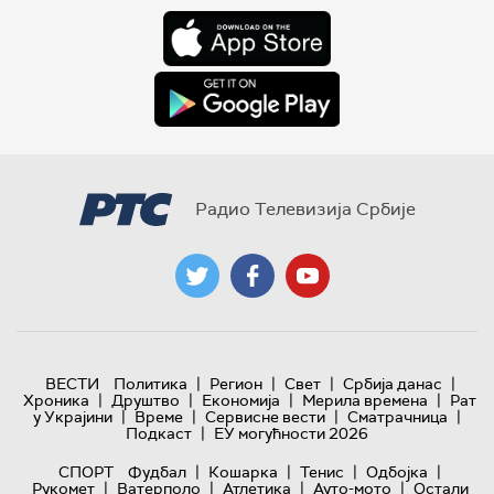
Радио Телевизија Србије
|
|
|
|
ВЕСТИ
Политика
Регион
Свет
Србија данас
|
|
|
|
Хроника
Друштво
Економија
Мерила времена
Рат
|
|
|
|
у Украјини
Време
Сервисне вести
Сматрачница
|
Подкаст
ЕУ могућности 2026
|
|
|
|
СПОРТ
Фудбал
Кошарка
Тенис
Одбојка
|
|
|
|
Рукомет
Ватерполо
Атлетика
Ауто-мото
Остали