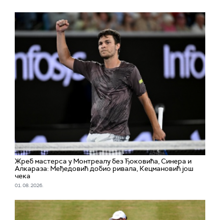
Жреб мастерса у Монтреалу без Ђоковића, Синера и
Алкараза: Међедовић добио ривала, Кецмановић још
чека
01. 08. 2026.