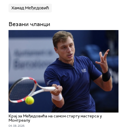
Хамад Међедовић
Везани чланци
Крај за Међедовића на самом старту мастерса у
Монтреалу
04. 08. 2026.