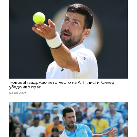
Ђоковић задржао пето место на АТП листи, Синер
убедљиво први
03. 08. 2026.