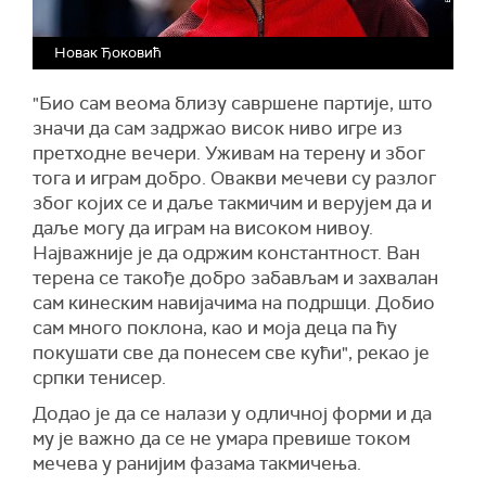
Новак Ђоковић
"Био сам веома близу савршене партије, што
значи да сам задржао висок ниво игре из
претходне вечери. Уживам на терену и због
тога и играм добро. Овакви мечеви су разлог
због којих се и даље такмичим и верујем да и
даље могу да играм на високом нивоу.
Најважније је да одржим константност. Ван
терена се такође добро забављам и захвалан
сам кинеским навијачима на подршци. Добио
сам много поклона, као и моја деца па ћу
покушати све да понесем све кући", рекао је
српки тенисер.
Додао је да се налази у одличној форми и да
му је важно да се не умара превише током
мечева у ранијим фазама такмичења.