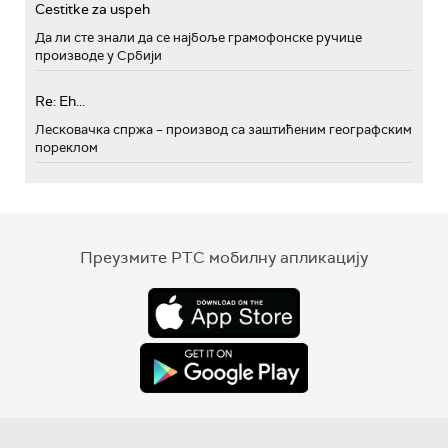
Cestitke za uspeh
Да ли сте знали да се најбоље грамофонске ручице
производе у Србији
Re: Eh...
Лесковачка спржа – производ са заштићеним географским
пореклом
Преузмите РТС мобилну апликацију