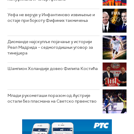
Уефа не верује у Инфантиново извињење и
остаје при бојкоту Фифиних такмичења
Диоманде најскупље појачање у историји
Реал Мадрида – седмогодишњи уговор за
тинејџера
Шампион Холандије довео Филипа Костића
Млади рукометаши поразом од Аустрије
остали без пласмана на Светско првенство