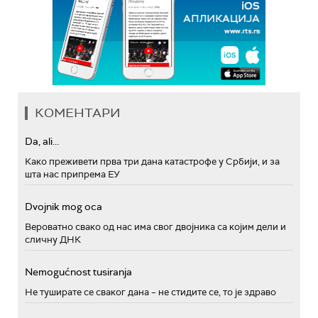
КОМЕНТАРИ
Da, ali...
Како преживети прва три дана катастрофе у Србији, и за
шта нас припрема ЕУ
Dvojnik mog oca
Вероватно свако од нас има свог двојника са којим дели и
сличну ДНК
Nemogućnost tusiranja
Не туширате се сваког дана – не стидите се, то је здраво