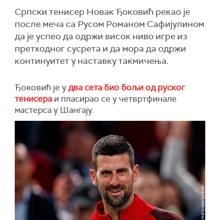
Српски тенисер Новак Ђоковић рекао је
после меча са Русом Романом Сафијулином
да је успео да одржи висок ниво игре из
претходног сусрета и да мора да одржи
континуитет у наставку такмичења.
Ђоковић је у
два сета био бољи од руског
тенисера
и пласирао се у четвртфинале
мастерса у Шангају.