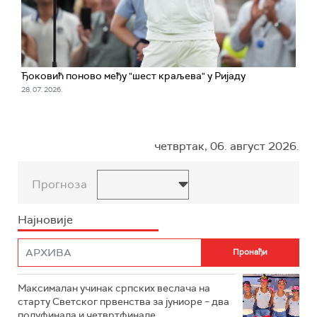
Ђоковић поново међу "шест краљева" у Ријаду
28. 07. 2026.
четвртак, 06. август 2026.
Прогноза
Најновије
Максималан учинак српских веслача на
старту Светског првенства за јуниоре – два
полуфинала и четвртфинале