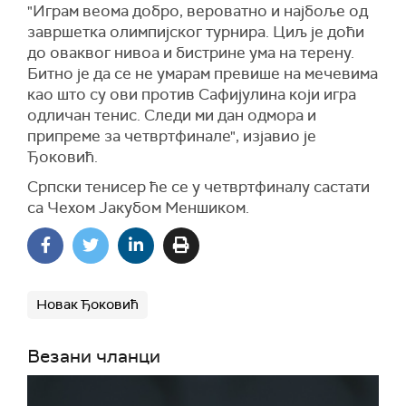
"Играм веома добро, вероватно и најбоље од
завршетка олимпијског турнира. Циљ је доћи
до оваквог нивоа и бистрине ума на терену.
Битно је да се не умарам превише на мечевима
као што су ови против Сафијулина који игра
одличан тенис. Следи ми дан одмора и
припреме за четвртфинале", изјавио је
Ђоковић.
Српски тенисер ће се у четвртфиналу састати
са Чехом Јакубом Меншиком.
Новак Ђоковић
Везани чланци