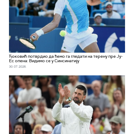
Ђоковић потврдио да ћемо га гледати на терену пре Ју-
Ес опена: Видимо се у Синсинатију
30. 07. 2026.