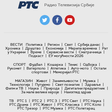
Радио Телевизија Србије
|
|
|
|
ВЕСТИ
Политика
Регион
Свет
Србија данас
|
|
|
|
Хроника
Друштво
Економија
Мерила времена
Рат
|
|
|
|
у Украјини
Време
Сервисне вести
Сматрачница
|
Подкаст
ЕУ могућности 2026
|
|
|
|
СПОРТ
Фудбал
Кошарка
Тенис
Одбојка
|
|
|
|
Рукомет
Ватерполо
Атлетика
Ауто-мото
Остали
|
спортови
Меморијал РТС
|
|
|
МАГАЗИН
Живот
Занимљивости
Музика
|
|
|
|
Технологијa
Путујемо
Свет познатих
Здравље
|
|
|
|
Филм и ТВ
Наука
Природа
Дигитални предузетник
|
За мале велике хероје
Наизглед здрав
|
|
|
|
|
ТВ
РТС 1
РТС 2
РТС 3
РТС Свет
РТС Наука
|
|
|
|
РТС Драма
РТС Живот
РТС Класика
РТС Коло
|
|
РТС Трезор
РТС Музика
РТС Полетарац